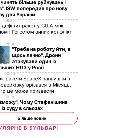
чинять більше руйнувань і
". ISW попередив про нову
зу для України
і, 08.50
 дефіцит ракет у США між
ом і Гегсетом виник конфлікт –
і, 08.14
"Треба на роботу йти, а
щось лячно". Дрони
атакували один із
льших НПЗ у Росії
і, 00.40
к ракети SpaceX заввишки з
поверхівку врізався в Місяць.
го це може призвести
і, 00.18
 зможу". Чому Стефанішина
 із суду в сльозах
Більше новин
УЛЯРНЕ В БУЛЬВАРІ