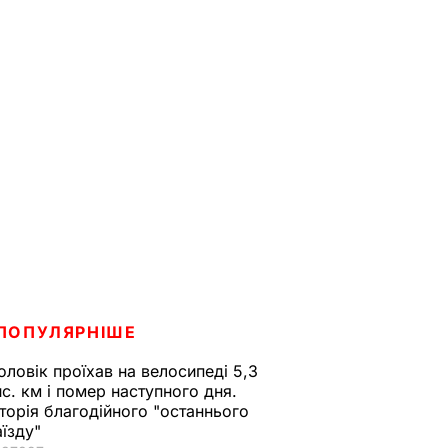
ПОПУЛЯРНІШЕ
оловік проїхав на велосипеді 5,3
ис. км і помер наступного дня.
сторія благодійного "останнього
аїзду"