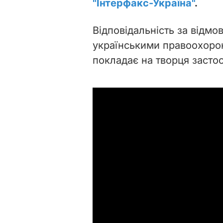
"Інтерфакс-Україна"
.
Відповідальність за відм
українськими правоохоро
покладає на творця засто