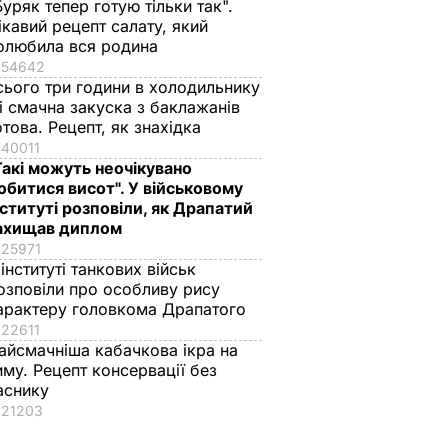
Буряк тепер готую тільки так".
ікавий рецепт салату, який
олюбила вся родина
54642
сього три години в холодильнику
 і смачна закуска з баклажанів
отова. Рецепт, як знахідка
40011
Такі можуть неочікувано
обитися висот". У військовому
нституті розповіли, як Драпатий
ахищав диплом
25971
 інституті танкових військ
озповіли про особливу рису
арактеру головкома Драпатого
22611
айсмачніша кабачкова ікра на
иму. Рецепт консервації без
аснику
21203