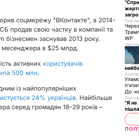
"Спри
жертв
загро
ворив соцмережу "ВКонтакте", а 2014-
Сьогодн
Через
ФСБ продав свою частку в компанії та
Трамп
am бізнесмен заснував 2013 року.
WP
Сьогодн
ь месенджера в $25 млрд.
кість активних
користувачів
найбі
ила 500 млн
.
Сьогодн
Уламо
п'яти
одним із найпопулярніших
До чо
истується 24% українців
. Найбільше
Сьогодн
"Я не
ра серед громадян 18–29 років –
пішла
ПОП