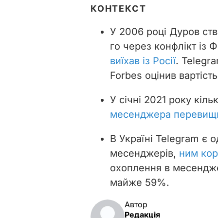
КОНТЕКСТ
У 2006 році Дуров ст
го через конфлікт із 
виїхав із Росії
. Telegr
Forbes оцінив вартіст
У січні 2021 року кіль
месенджера перевищ
В Україні Telegram є 
месенджерів,
ним кор
охоплення в месендже
майже 59%.
Автор
Редакція