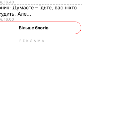
я, 16.40
рник:
Думаєте – їдьте, вас ніхто
судить. Але...
я, 16.00
Більше блогів
РЕКЛАМА