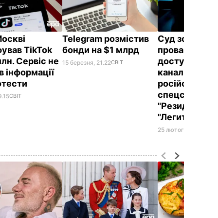
Москві
Telegram розмістив
Суд зобов'яз
ував TikTok
бонди на $1 млрд
провайдерів 
млн. Сервіс не
доступ до Te
15 березня, 21.22
СВІТ
в інформації
каналів мере
отести
російських
спецслужб, 
9.15
СВІТ
"Резидент" т
"Легитимный
25 лютого, 08.37
ТЕХ