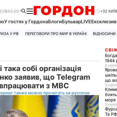
.63
$44.69
+32 КИЇВ
'ю
У гостях у Гордона
Блоги
Бульвар
LIVE
Ексклюзи
РИЗА У РФ
ПЕРЕГОВОРИ ПРО МИР В УКРАЇНІ
ВІДНОСИНИ
СВІЖ
Богд
1944 
6 серпн
і така собі організація
Яров
шкіль
нко заявив, що Telegram
що во
івпрацювати з МВС
5 серпн
Клим
териал также можно прочитать на русском
боять
моря
5 серпня
Фурс
Та Р