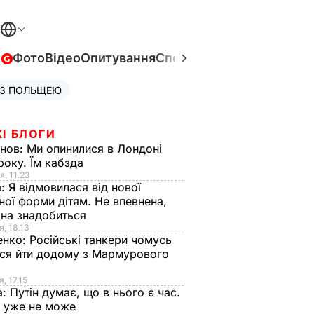
в
Фото
Відео
Опитування
Спецпроєкти
Війна в Укра
 З ПОЛЬЩЕЮ
І БЛОГИ
анов:
Ми опинилися в Лондоні
року. Їм кабзда
я, 11.23
а:
Я відмовилася від нової
ної форми дітям. Не впевнена,
на знадобиться
я, 18.13
енко:
Російські танкери чомусь
ся йти додому з Мармурового
, 17.15
а:
Путін думає, що в нього є час.
Ф уже не може