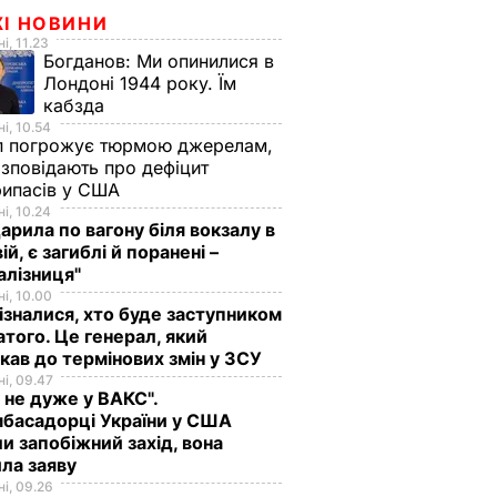
ЖІ НОВИНИ
і, 11.23
Богданов:
Ми опинилися в
Лондоні 1944 року. Їм
кабзда
і, 10.54
п погрожує тюрмою джерелам,
озповідають про дефіцит
рипасів у США
і, 10.24
арила по вагону біля вокзалу в
ій, є загиблі й поранені –
алізниця"
і, 10.00
ізналися, хто буде заступником
того. Це генерал, який
кав до термінових змін у ЗСУ
і, 09.47
 не дуже у ВАКС".
басадорці України у США
и запобіжний захід, вона
ла заяву
і, 09.26