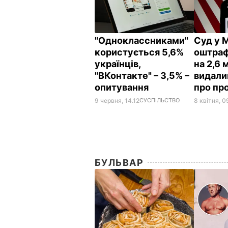
"Одноклассниками"
Суд у 
користується 5,6%
оштраф
українців,
на 2,6 
"ВКонтакте" – 3,5% –
видали
опитування
про пр
9 червня, 14.12
СУСПІЛЬСТВО
8 квітня, 0
БУЛЬВАР