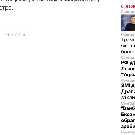
СВІ
стра.
Сьогодн
Сьогодн
РЕКЛАМА
Трам
які р
боєп
Сьогодн
РФ уд
Лозов
"Укрз
Сьогодн
ЗМІ д
Драпа
закли
Сьогодн
"Вайб
Ексам
обрал
зроби
Сьогодн