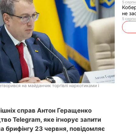
5 серпн
Кобе
не за
5 серпн
творився на майданчик торгівлі наркотиками і
рішніх справ Антон Геращенко
во Telegram, яке ігнорує запити
на брифінгу 23 червня, повідомляє