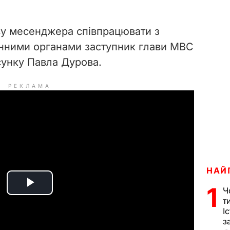
ову месенджера співпрацювати з
нними органами заступник глави МВС
сунку Павла Дурова.
РЕКЛАМА
НАЙ
1
Ч
P
т
І
l
з