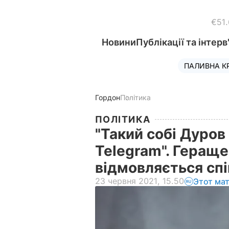
€51
Новини
Публікації та інтерв
ПАЛИВНА К
Гордон
Політика
ПОЛІТИКА
"Такий собі Дуров 
Telegram". Гераще
відмовляється сп
23 червня 2021, 15.50
Этот ма