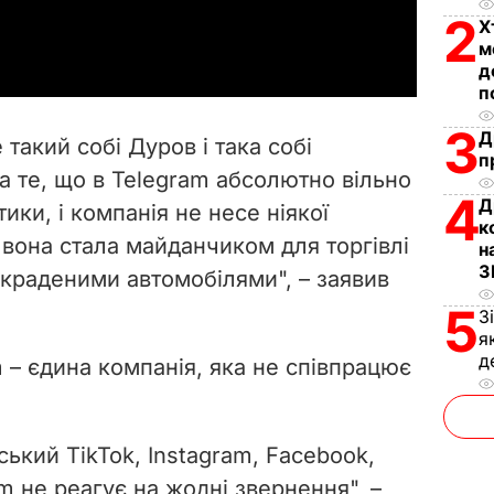
a
2
Х
м
y
д
п
V
3
Д
 такий собі Дуров і така собі
п
i
 за те, що в Telegram абсолютно вільно
4
Д
ки, і компанія не несе ніякої
d
к
о вона стала майданчиком для торгівлі
н
e
З
 краденими автомобілями", – заявив
5
o
З
я
д
 – єдина компанія, яка не співпрацює
ський TikTok, Instagram, Facebook,
am не реагує на жодні звернення", –