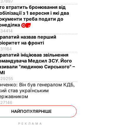
37897
то втратить бронювання від
обілізації з 1 вересня і які два
окументи треба подати до
онеділка
34414
рапатий назвав перший
ріоритет на фронті
31164
рапатий ініціював звільнення
омандувача Медсил ЗСУ. Його
азивали "людиною Сирського" –
МІ
29255
інченко:
Він був генералом КДБ,
кий став українським
ержавником
27146
НАЙПОПУЛЯРНІШЕ
РЕКЛАМА