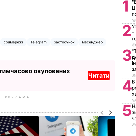
1
"
Ц
п
2
У
–
г
соцмережі
Telegram
застосунок
месенджер
3
"
д
і
з
 тимчасово окупованих
Читати
4
В
р
х
РЕКЛАМА
5
Н
з
ч