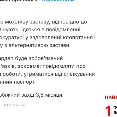
 можливу заставу, відповідно до
інують, ідеться в повідомленні.
куратурі у задоволенні клопотання і
ту з альтернативою застави.
ардеп буде зобов'язаний
'язків, зокрема: повідомляти про
 роботи, утриматися від спілкування
онний паспорт.
біжний захід 3,5 місяця.
НАЙ
1
РЕКЛАМА
"
Я