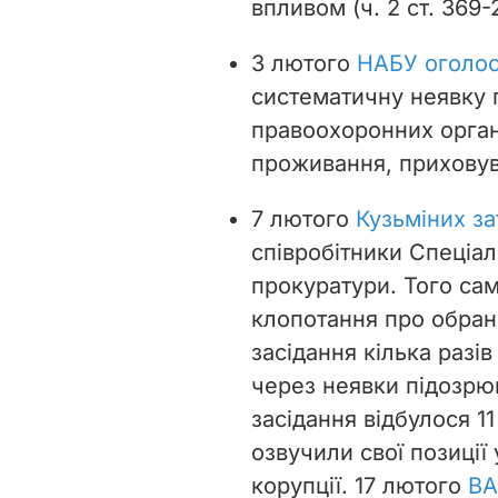
впливом (
ч. 2 ст. 369
3 лютого
НАБУ оголос
систематичну неявку 
правоохоронних органі
проживання, приховув
7 лютого
Кузьміних з
співробітники Спеціал
прокуратури. Того са
клопотання про обран
засідання кілька разі
через неявки підозрю
засідання відбулося 11
озвучили свої позиції 
корупції. 17 лютого
ВА