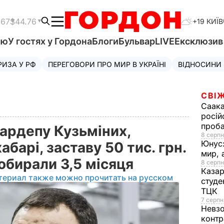
.67
$44.76
+19 КИЇВ
'ю
У гостях у Гордона
Блоги
Бульвар
LIVE
Ексклюзи
РИЗА У РФ
ПЕРЕГОВОРИ ПРО МИР В УКРАЇНІ
ВІДНОСИНИ
СВІЖ
Саака
росій
проб
ардепу Кузьміних,
8 серпн
Юнус
барі, заставу 50 тис. грн.
мир, 
обирали 3,5 місяця
8 серпн
Казар
териал также можно прочитать на русском
студе
ТЦК
7 серпн
Невз
контр