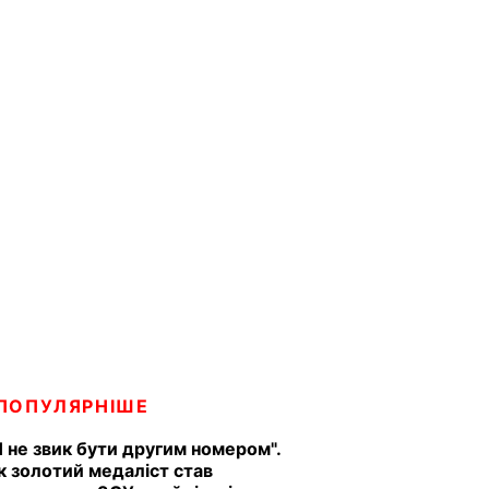
ПОПУЛЯРНІШЕ
Я не звик бути другим номером".
к золотий медаліст став