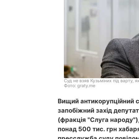
Суд не взяв Кузьміних під варту, 
Фото: graty.me
Вищий антикорупційний су
запобіжний захід депутат
(фракція "Слуга народу")
понад 500 тис. грн хабар
пресслужба суду повідо