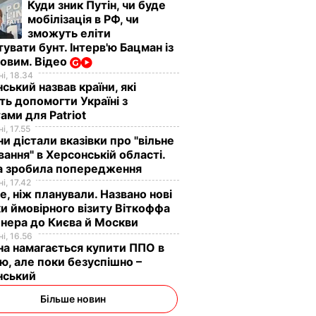
Куди зник Путін, чи буде
мобілізація в РФ, чи
зможуть еліти
увати бунт. Інтерв'ю Бацман із
овим. Відео
і, 18.34
ський назвав країни, які
ь допомогти Україні з
ами для Patriot
і, 17.55
ни дістали вказівки про "вільне
ання" в Херсонській області.
а зробила попередження
і, 17.42
е, ніж планували. Названо нові
и ймовірного візиту Віткоффа
нера до Києва й Москви
і, 16.56
на намагається купити ППО в
лю, але поки безуспішно –
нський
Більше новин