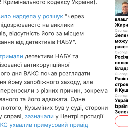
-2 Кримінального кодексу України).
ило нардепа у розшук
"через
влашт
підозрюваного на виклики
Жирн
Сьогодн
в, відсутність його за місцем
Зелен
можут
ання від детективів НАБУ".
ракет
Сьогодн
атримали
детективи НАБУ та
Росія
полюв
ізованої антикорупційної
Влад
мого дня ВАКС почав розглядати
Сьогодн
Раніш
ня йому запобіжного заходу, але
строк
в переносили з різних причин, зокрема
й Куш
Сьогодн
ваного та його адвоката. Одне
Украї
Ізраї
 лютого, Кузьміних був у суді, сторони
Зеле
у справі,
зазначали
у Центрі протидії
КС ухвалив примусовий привід