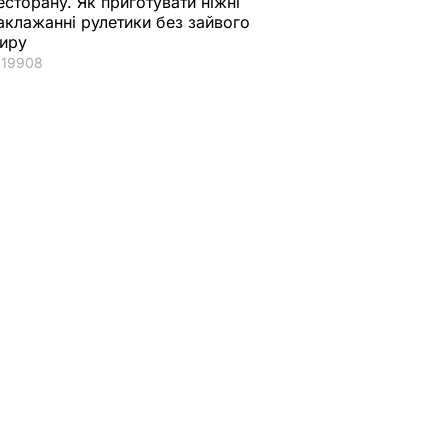
есторану. Як приготувати ніжні
аклажанні рулетики без зайвого
иру
19908
області
давав