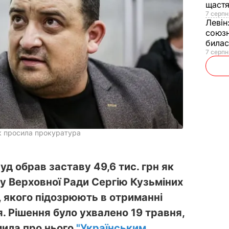
щаст
7 серпн
Левін
союзн
билас
7 серпн
як просила прокуратура
д обрав заставу 49,6 тис. грн як
у Верховної Ради Сергію Кузьміних
, якого підозрюють в отриманні
я. Рішення було ухвалено 19 травня,
мила про нього
"Українським