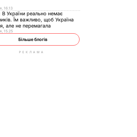
я
я, 16.13
:
В України реально немає
иків. Їм важливо, щоб Україна
я, але не перемагала
я, 15.25
Більше блогів
РЕКЛАМА