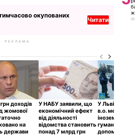
р
б
ж
 тимчасово окупованих
Читати
РЕКЛАМА
 грн доходів
У НАБУ заявили, що
У Львівській 
ід жомової
економічний ефект
в.о. мера про
таточно
від діяльності
іноземну
ковано на
відомства становить
гуманітарну
ь держави
понад 7 млрд грн
допомогу –