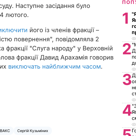
ПОП
суду. Наступне засідання було
1
"
4 лютого.
Я
г
иключити
його із членів фракції –
п
істю повернення", повідомляла
2
2
"
а фракції "Слуга народу" у Верховній
Д
лова фракції Давид Арахамія говорив
п
д
них
виключать найближчим часом
.
3
Д
о
н
с
4
"
Я
с
5
Г
ВАКС
Сергій Кузьміних