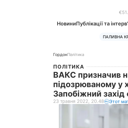
€51
Новини
Публікації та інтерв
ПАЛИВНА К
Гордон
Політика
ПОЛІТИКА
ВАКС призначив н
підозрюваному у ха
Запобіжний захід 
23 травня 2022, 20.48
Этот ма