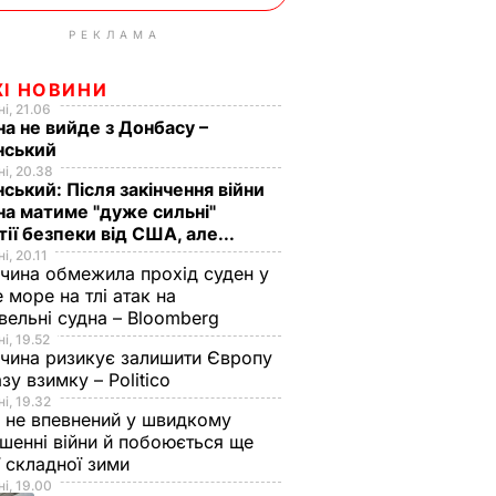
РЕКЛАМА
ЖІ НОВИНИ
і, 21.06
на не вийде з Донбасу –
нський
і, 20.38
ський: Після закінчення війни
на матиме "дуже сильні"
тії безпеки від США, але...
і, 20.11
чина обмежила прохід суден у
 море на тлі атак на
вельні судна – Bloomberg
і, 19.52
чина ризикує залишити Європу
азу взимку – Politico
і, 19.32
 не впевнений у швидкому
шенні війни й побоюється ще
ї складної зими
і, 19.00