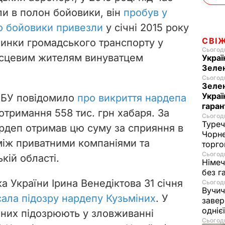
ли в полон бойовики, він
пробув у
о бойовики привезли
у січні 2015 року
СВІ
пинки громадського транспорту у
Сьогодн
ісцевим жителям винуватцем
Украї
Зеле
Сьогодн
Зелен
Украї
АБУ повідомило
про викриття нардепа
гаран
 отримання 558 тис. грн хабаря. За
Сьогодн
Туреч
ардеп отримав цю суму за сприяння в
Чорне
 між приватними компаніями та
торго
Сьогодн
кій області.
Німеч
без г
 України Ірина Венедіктова 31 січня
Сьогодн
Вучич
сала підозру нардепу Кузьміних
. У
завер
одніє
іних підозрюють у зловживанні
Сьогодн