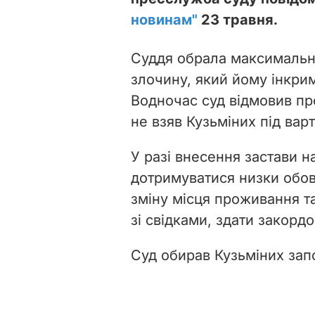
новинам"
23 травня.
Суддя обрала максимально
злочину, який йому інкрим
Водночас суд
відмовив про
не взяв
Кузьміних під вар
У разі внесення застави н
дотримуватися низки обов
зміну місця проживання та
зі свідками, здати закорд
Суд обирав Кузьміних запо