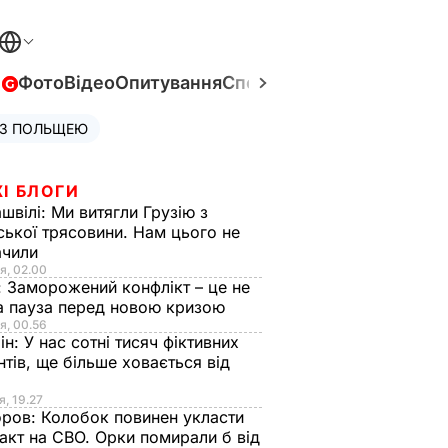
в
Фото
Відео
Опитування
Спецпроєкти
Війна в Укра
 З ПОЛЬЩЕЮ
І БЛОГИ
швілі:
Ми витягли Грузію з
ської трясовини. Нам цього не
ачили
я, 02.00
:
Заморожений конфлікт – це не
а пауза перед новою кризою
я, 00.56
ін:
У нас сотні тисяч фіктивних
нтів, ще більше ховається від
я, 19.27
оров:
Колобок повинен укласти
акт на СВО. Орки помирали б від