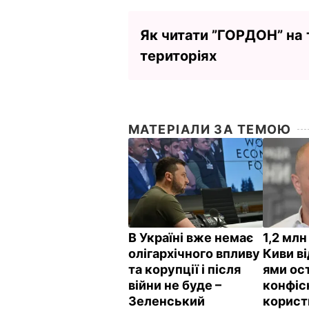
Як читати ”ГОРДОН” на
територіях
МАТЕРІАЛИ ЗА ТЕМОЮ
В Україні вже немає
1,2 млн
олігархічного впливу
Киви в
та корупції і після
ями ос
війни не буде –
конфіс
Зеленський
корист