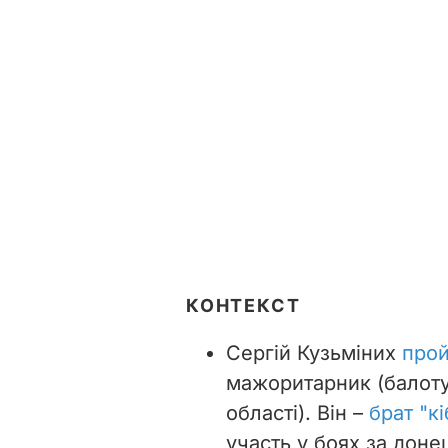
КОНТЕКСТ
Сергій Кузьміних
про
мажоритарник (балоту
області). Він –
брат "к
участь у боях за доне