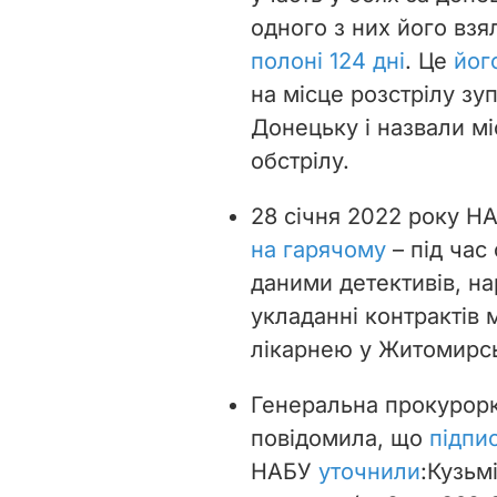
одного з них його взя
полоні 124 дні
. Це
йог
на місце розстрілу зу
Донецьку і назвали м
обстрілу.
28 січня 2022 року Н
на гарячому
– під час
даними детективів, н
укладанні контрактів
лікарнею у Житомирсь
Генеральна прокурорка
повідомила, що
підпи
НАБУ
уточнили
:
Кузьм