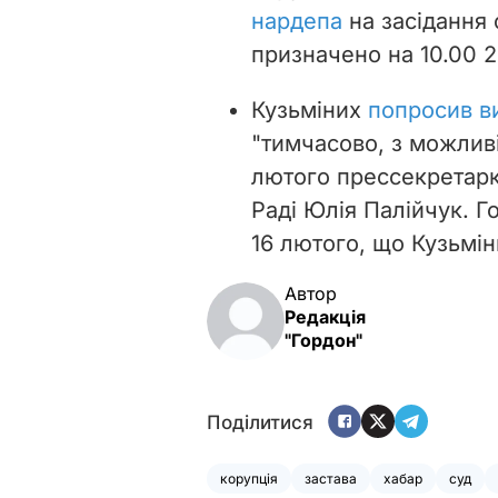
нардепа
на засідання 
призначено на 10.00 2
Кузьміних
попросив в
"тимчасово, з можлив
лютого прессекретарк
Раді Юлія Палійчук.
Го
16 лютого, що Кузьмі
Автор
Редакція
"Гордон"
Поділитися
корупція
застава
хабар
суд