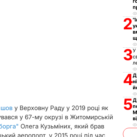
г
п
2
"
у
в
щ
3
У
с
л
4
Д
н
й
5
Д
п
йшов
у Верховну Раду у 2019 році як
М
вався у 67-му окрузі в Житомирській
в
іборга"
Олега Кузьміних, який брав
цький аеропорт, у 2015 році під час