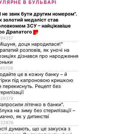
УЛЯРНЕ В БУЛЬВАРІ
Я не звик бути другим номером".
к золотий медаліст став
оловкомом ЗСУ – найцікавіше
ро Драпатого
94357
Мішуня, доця народилася!"
рапатий розповів, як уночі на
озиціях дізнався про народження
оньки
65708
одайте це в кожну банку – й
гірки під капроновою кришкою
е перекиснуть. Рецепт без
терилізації
29378
Запросили літечко в банки".
блука на зиму без стерилізації –
мачно, як у дитинстві
22876
ості думають, що це закуска з