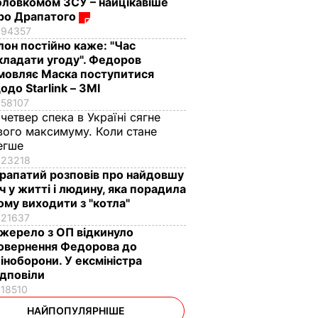
оловкомом ЗСУ – найцікавіше
ро Драпатого
94357
Ілон постійно каже: "Час
кладати угоду". Федоров
мовляє Маска поступитися
одо Starlink – ЗМІ
58107
 четвер спека в Україні сягне
вого максимуму. Коли стане
егше
23218
рапатий розповів про найдовшу
іч у житті і людину, яка порадила
ому виходити з "котла"
21637
жерело з ОП відкинуло
овернення Федорова до
іноборони. У ексміністра
ідповіли
18510
НАЙПОПУЛЯРНІШЕ