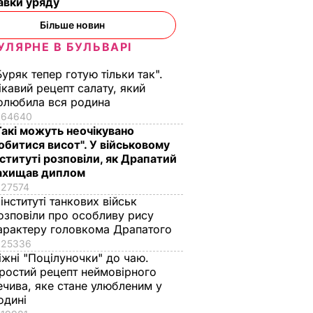
авки уряду
Більше новин
УЛЯРНЕ В БУЛЬВАРІ
Буряк тепер готую тільки так".
ікавий рецепт салату, який
олюбила вся родина
64640
Такі можуть неочікувано
обитися висот". У військовому
нституті розповіли, як Драпатий
ахищав диплом
27574
 інституті танкових військ
озповіли про особливу рису
арактеру головкома Драпатого
25336
іжні "Поцілуночки" до чаю.
ростий рецепт неймовірного
ечива, яке стане улюбленим у
одині