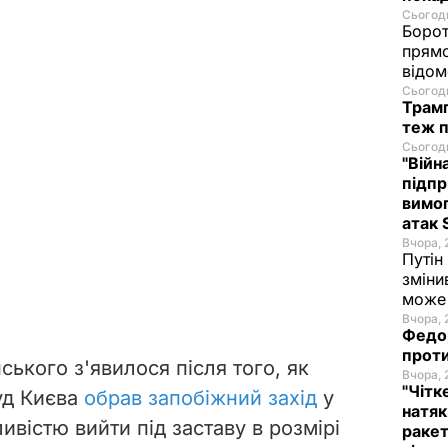
Сьогодн
Борот
прямо
відом
Сьогодн
Трамп
теж п
Сьогодн
"Війн
підпр
вимог
атак 
Вчора, 
Путін
зміни
може 
Вчора, 
Федор
проти
ького з'явилося після того, як
Вчора, 
"Чітк
уд Києва
обрав запобіжний захід
у
натяк
ивістю вийти під заставу в розмірі
ракет