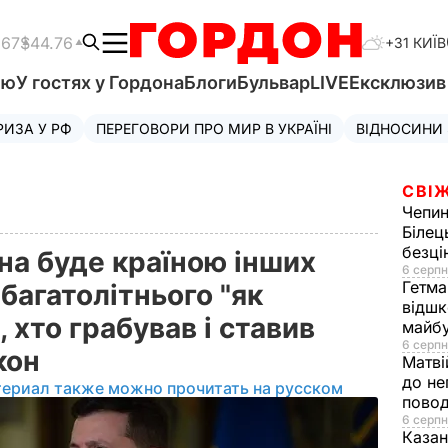
.67
$44.76
+31 КИЇВ
'ю
У гостях у Гордона
Блоги
Бульвар
LIVE
Ексклюзи
РИЗА У РФ
ПЕРЕГОВОРИ ПРО МИР В УКРАЇНІ
ВІДНОСИНИ
СВІЖ
Чепи
Білец
безц
на буде країною інших
6 серпн
Гетма
 багатолітнього "як
відшк
 хто грабував і ставив
майбу
6 серпн
акон
Матві
до не
териал также можно прочитать на русском
повод
6 серпн
Казан