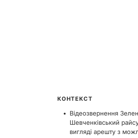
КОНТЕКСТ
Відеозвернення Зеленс
Шевченківський райс
вигляді арешту з можл