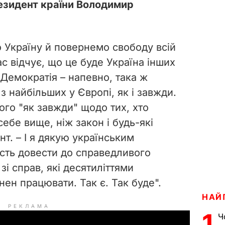
езидент країни Володимир
 Україну й повернемо свободу всій
нас відчує, що це буде Україна інших
. Демократія – напевно, така ж
з найбільших у Європі, як і завжди.
ого "як завжди" щодо тих, хто
себе вище, ніж закон і будь-які
нт. – І я дякую українським
сть довести до справедливого
зі справ, які десятиліттями
ен працювати. Так є. Так буде".
НАЙ
РЕКЛАМА
1
Ч