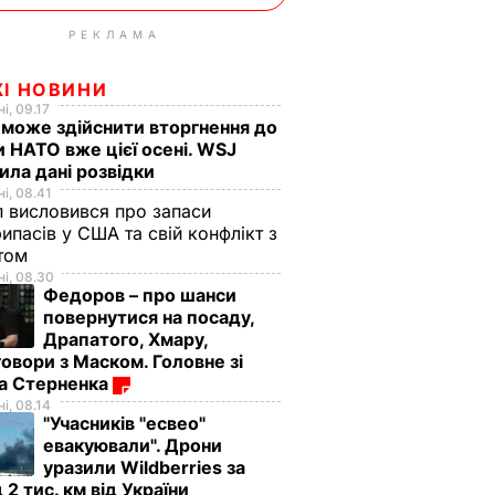
РЕКЛАМА
ЖІ НОВИНИ
і, 09.17
 може здійснити вторгнення до
и НАТО вже цієї осені. WSJ
ила дані розвідки
і, 08.41
 висловився про запаси
ипасів у США та свій конфлікт з
етом
і, 08.30
Федоров – про шанси
повернутися на посаду,
Драпатого, Хмару,
овори з Маском. Головне зі
ма Стерненка
і, 08.14
"Учасників "есвео"
евакуювали". Дрони
уразили Wildberries за
 2 тис. км від України