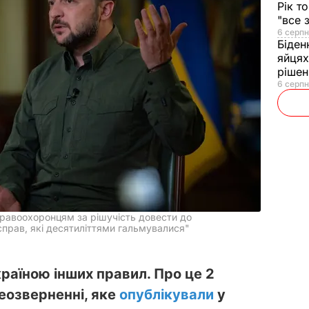
Рік т
"все 
6 серпн
Біден
яйцях
рішен
6 серпн
равоохоронцям за рішучість довести до
справ, які десятиліттями гальмувалися"
країною інших правил. Про це 2
еозверненні, яке
опублікували
у