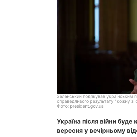
Зеленський подякував українським п
справедливого результату "кожну зі 
Фото: president.gov.ua
Україна після війни буде 
вересня у вечірньому від