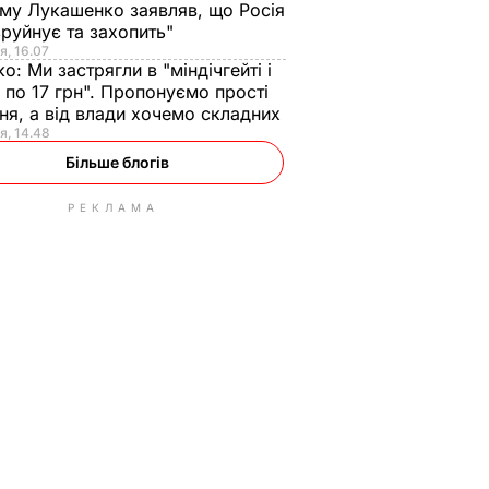
ому Лукашенко заявляв, що Росія
зруйнує та захопить"
я, 16.07
ко:
Ми застрягли в "міндічгейті і
 по 17 грн". Пропонуємо прості
ня, а від влади хочемо складних
я, 14.48
Більше блогів
РЕКЛАМА