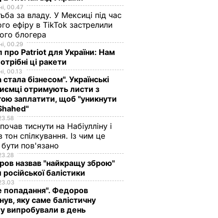
і, 00.47
ьба за владу. У Мексиці під час
го ефіру в TikTok застрелили
ого блогера
і, 00.29
 про Patriot для України: Нам
отрібні ці ракети
і, 00.13
а стала бізнесом". Українські
иємці отримують листи з
ою заплатити, щоб "уникнути
Shahed"
23.58
 почав тиснути на Набіулліну і
в тон спілкування. Із чим це
бути пов'язано
23.28
ов назвав "найкращу зброю"
 російської балістики
23.03
е попадання". Федоров
нув, яку саме балістичну
у випробували в день