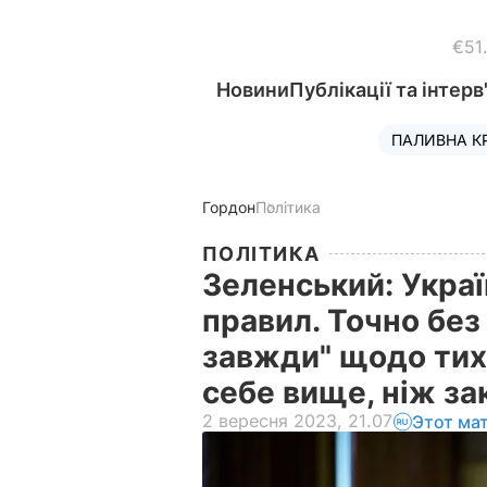
€51
Новини
Публікації та інтерв
ПАЛИВНА К
Гордон
Політика
ПОЛІТИКА
Зеленський: Украї
правил. Точно без
завжди" щодо тих,
себе вище, ніж з
2 вересня 2023, 21.07
Этот ма