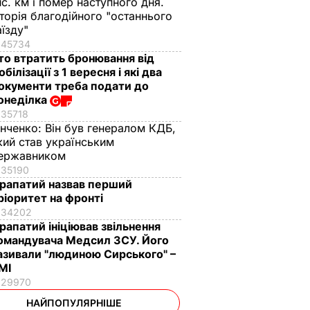
ис. км і помер наступного дня.
сторія благодійного "останнього
аїзду"
45734
то втратить бронювання від
обілізації з 1 вересня і які два
окументи треба подати до
онеділка
35718
інченко:
Він був генералом КДБ,
кий став українським
ержавником
35190
рапатий назвав перший
ріоритет на фронті
34202
рапатий ініціював звільнення
омандувача Медсил ЗСУ. Його
азивали "людиною Сирського" –
МІ
29970
НАЙПОПУЛЯРНІШЕ