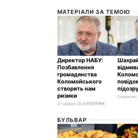
МАТЕРІАЛИ ЗА ТЕМОЮ
Директор НАБУ:
Шахрай
Позбавлення
відмив
громадянства
Коломо
Коломойського
повідо
створить нам
підозру
ризики
2 вересня,
21 червня, 20.45
ПОЛІТИКА
БУЛЬВАР