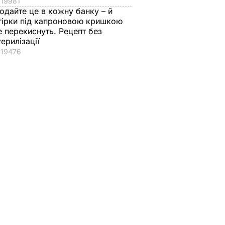
19981
одайте це в кожну банку – й
гірки під капроновою кришкою
е перекиснуть. Рецепт без
терилізації
19476