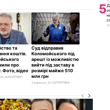
5
Д
о
н
с
ство та
Суд відправив
ання коштів.
Коломойського під
йського
арешт із можливістю
мили про
вийти під заставу в
. Фото, відео
розмірі майже 510
млн грн
 09.30
ПОЛІТИКА
2 вересня, 20.45
ПОЛІТИКА