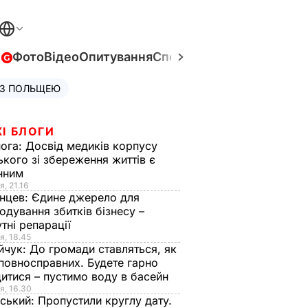
в
Фото
Відео
Опитування
Спецпроєкти
Війна в Укра
 З ПОЛЬЩЕЮ
І БЛОГИ
нога:
Досвід медиків корпусу
ького зі збереження життів є
інним
я, 21.16
нцев:
Єдине джерело для
одування збитків бізнесу –
тні репарації
я, 18.45
йчук:
До громади ставляться, як
повносправних. Будете гарно
итися – пустимо воду в басейн
я, 16.30
ський:
Пропустили круглу дату.