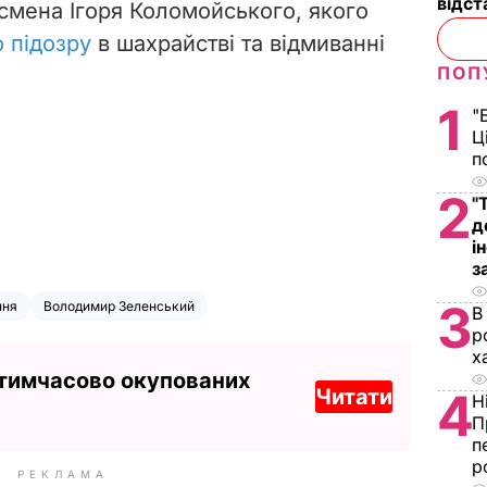
відст
есмена Ігоря Коломойського, якого
 підозру
в шахрайстві та відмиванні
ПОП
1
"
Ц
п
2
"
д
і
з
3
ння
Володимир Зеленський
В
р
х
 тимчасово окупованих
Читати
4
Н
П
п
р
РЕКЛАМА