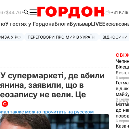
.67
$44.76
+31 КИЇВ
'ю
У гостях у Гордона
Блоги
Бульвар
LIVE
Ексклюзи
РИЗА У РФ
ПЕРЕГОВОРИ ПРО МИР В УКРАЇНІ
ВІДНОСИНИ
СВІ
Чепи
Білец
безц
У супермаркеті, де вбили
6 серпн
Гетма
янина, заявили, що в
відшк
деозапису не вели. Це
майбу
6 серпн
я
Матві
до не
риал также можно прочитать на русском
повод
6 серпн
Казан