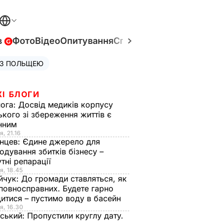
в
Фото
Відео
Опитування
Спецпроєкти
Війна в Укр
 З ПОЛЬЩЕЮ
ЖІ БЛОГИ
нога:
Досвід медиків корпусу
ького зі збереження життів є
інним
я, 21.16
нцев:
Єдине джерело для
одування збитків бізнесу –
тні репарації
я, 18.45
йчук:
До громади ставляться, як
повносправних. Будете гарно
итися – пустимо воду в басейн
я, 16.30
ський:
Пропустили круглу дату.