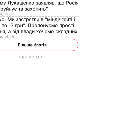
ому Лукашенко заявляв, що Росія
зруйнує та захопить"
я, 16.07
ко:
Ми застрягли в "міндічгейті і
 по 17 грн". Пропонуємо прості
ня, а від влади хочемо складних
я, 14.48
Більше блогів
РЕКЛАМА