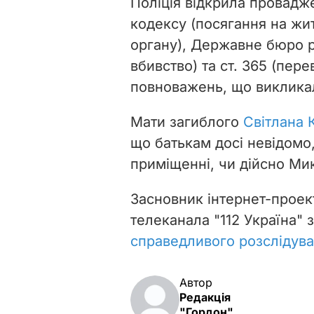
Поліція відкрила провадж
кодексу (посягання на жи
органу), Державне бюро ро
вбивство) та ст. 365 (пе
повноважень, що викликал
Мати загиблого
Світлана 
що батькам досі невідомо
приміщенні, чи дійсно Ми
Засновник інтернет-проек
телеканала "112 Україна" 
справедливого розслідува
Автор
Редакція
"Гордон"