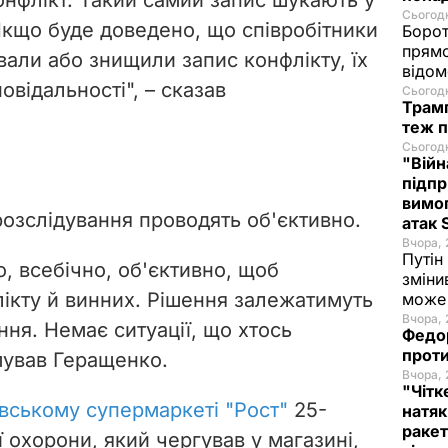
Сьогодн
кщо буде доведено, що співробітники
Борот
прямо
али або знищили запис конфлікту, їх
відом
овідальності", – сказав
Сьогодн
Трамп
теж п
Сьогодн
"Війн
підпр
вимог
озслідування проводять об'єктивно.
атак
Вчора, 
Путін
, всебічно, об'єктивно, щоб
зміни
ікту й винних. Рішення залежатимуть
може 
Вчора, 
ння. Немає ситуації, що хтось
Федо
проти
мував Геращенко.
Вчора, 
"Чітк
івському супермаркеті "Рост"
25-
натяк
ракет
ї охорони, який чергував у магазині,