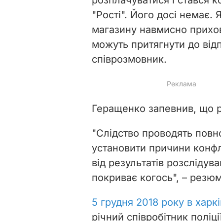
"Рості". Його досі немає.
Я
магазину навмисно прихов
можуть притягнути до відп
співрозмовник.
Геращенко запевнив, що р
"Слідство проводять повно
установити причини конфл
від результатів розслідува
покриває когось", – резю
5 грудня 2018 року в харк
річний співробітник поліці