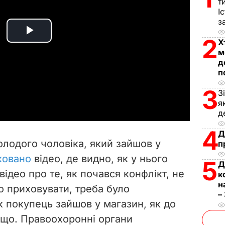
т
І
з
P
2
Х
м
l
д
п
a
3
З
я
y
д
V
4
Д
олодого чоловіка, який зайшов у
п
i
ковано
відео, де видно, як у нього
5
Д
відео про те, як почався конфлікт, не
d
к
н
 приховувати, треба було
–
e
як покупець зайшов у магазин, як до
ощо. Правоохоронні органи
o