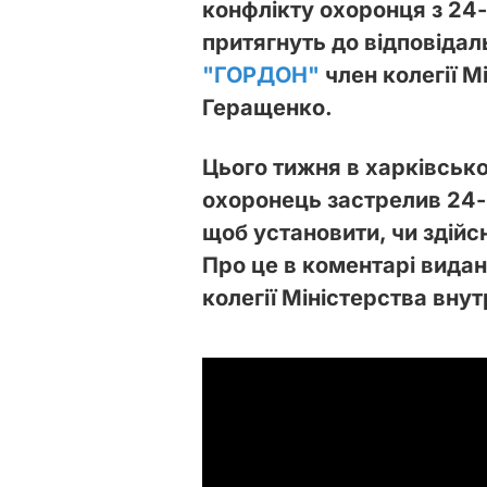
конфлікту охоронця з 24
притягнуть до відповідал
"ГОРДОН"
член колегії М
Геращенко.
Цього тижня в харківсько
охоронець застрелив 24-
щоб установити, чи здійс
Про це в коментарі вида
колегії Міністерства вну