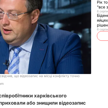
Рік т
"все 
6 серпн
Біден
яйцях
рішен
6 серпн
відчив, що відеозапис на місці конфлікту точно
com
співробітники харківського
приховали або знищили відеозапис