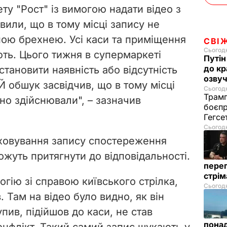
ту "Рост" із вимогою надати відео з
явили, що в тому місці запису не
ою брехнею. Усі каси та приміщення
СВІ
Сьогодн
ть. Цього тижня в супермаркеті
Путін
до кр
тановити наявність або відсутність
озвуч
 Й обшук засвідчив, що в тому місці
Сьогодн
Трамп
но здійснювали", – зазначив
боєпр
Гегс
Сьогодн
иховування запису спостереження
ожуть притягнути до відповідальності.
перег
стрі
гію зі справою київського стрілка,
Сьогодн
. Там на відео було видно, як він
пив, підійшов до каси, не став
понад
онфлікт. Такий самий запис шукають у