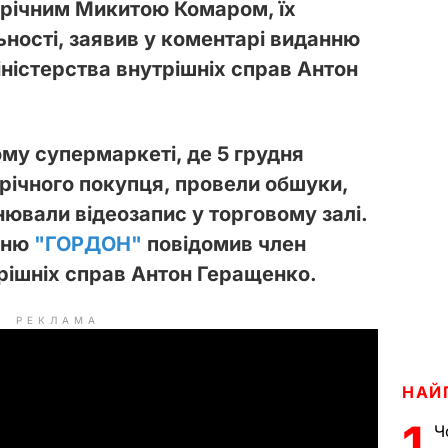
-річним Микитою Комаром, їх
ьності, заявив у коментарі виданню
іністерства внутрішніх справ Антон
му супермаркеті, де 5 грудня
річного покупця, провели обшуки,
нювали відеозапис у торговому залі.
нню
"ГОРДОН"
повідомив член
трішніх справ Антон Геращенко.
РЕКЛАМА
НАЙ
1
Ч