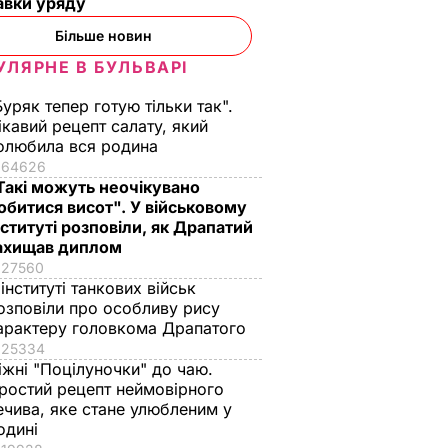
авки уряду
Більше новин
УЛЯРНЕ В БУЛЬВАРІ
Буряк тепер готую тільки так".
ікавий рецепт салату, який
олюбила вся родина
64626
Такі можуть неочікувано
обитися висот". У військовому
нституті розповіли, як Драпатий
ахищав диплом
27560
 інституті танкових військ
озповіли про особливу рису
арактеру головкома Драпатого
25334
іжні "Поцілуночки" до чаю.
ростий рецепт неймовірного
ечива, яке стане улюбленим у
одині