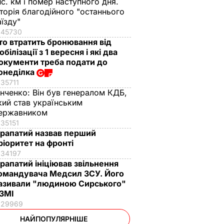
ис. км і помер наступного дня.
сторія благодійного "останнього
аїзду"
45730
то втратить бронювання від
обілізації з 1 вересня і які два
окументи треба подати до
онеділка
35711
інченко:
Він був генералом КДБ,
кий став українським
ержавником
35151
рапатий назвав перший
ріоритет на фронті
34197
рапатий ініціював звільнення
омандувача Медсил ЗСУ. Його
азивали "людиною Сирського"
 ЗМІ
29969
НАЙПОПУЛЯРНІШЕ