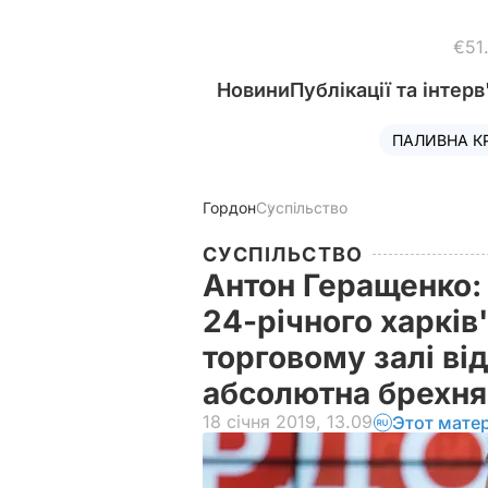
€51
Новини
Публікації та інтерв
ПАЛИВНА К
Гордон
Суспільство
СУСПІЛЬСТВО
Антон Геращенко: 
24-річного харків'
торговому залі ві
абсолютна брехн
18 січня 2019, 13.09
Этот мате