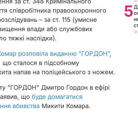
ення за ст. 348 Кримінального
5
Д
ття співробітника правоохоронного
о
зслідувань – за ст. 115 (умисне
н
с
ревищення влади або службових
о тяжкі наслідки).
Комар розповіла виданню "ГОРДОН"
,
, що сталося в підсобному
кита напав на поліцейського з ножем.
ту "ГОРДОН" Дмитро Гордон в ефірі
заявив, що
буде домагатися
ння вбивства
Микити Комара.