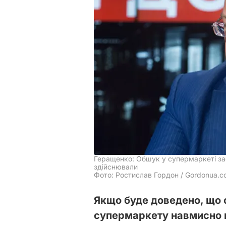
Геращенко: Обшук у супермаркеті зас
здійснювали
Фото: Ростислав Гордон / Gordonua.
Якщо буде доведено, що 
супермаркету навмисно 