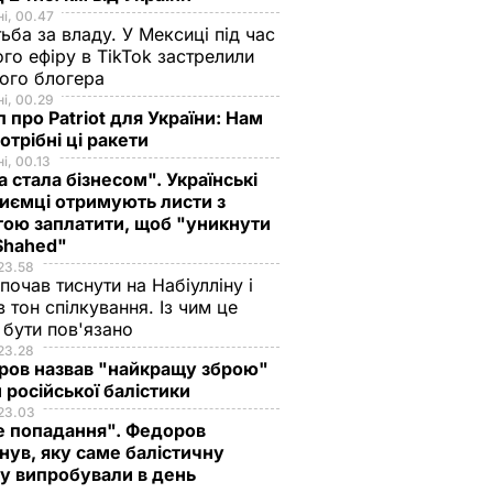
і, 00.47
ьба за владу. У Мексиці під час
го ефіру в TikTok застрелили
ого блогера
і, 00.29
 про Patriot для України: Нам
отрібні ці ракети
і, 00.13
а стала бізнесом". Українські
иємці отримують листи з
ою заплатити, щоб "уникнути
 Shahed"
23.58
 почав тиснути на Набіулліну і
в тон спілкування. Із чим це
бути пов'язано
23.28
ров назвав "найкращу зброю"
 російської балістики
23.03
е попадання". Федоров
нув, яку саме балістичну
у випробували в день