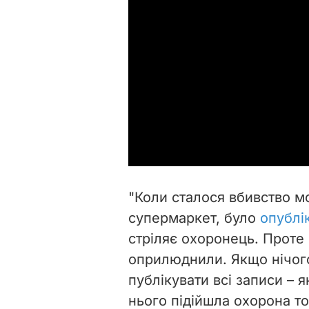
"Коли сталося вбивство м
супермаркет, було
опублі
стріляє охоронець. Проте 
оприлюднили. Якщо нічого
публікувати всі записи – 
нього підійшла охорона т