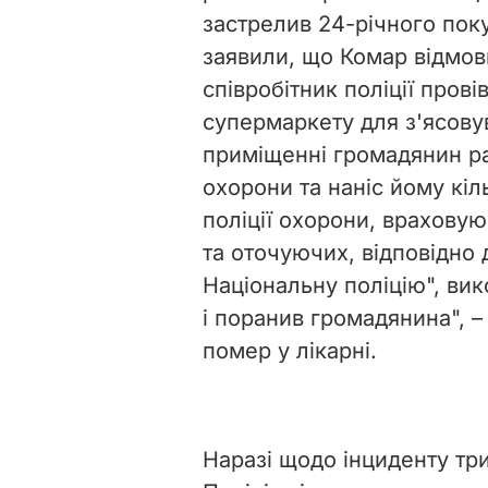
застрелив 24-річного по
заявили, що Комар відмов
співробітник поліції пров
супермаркету для з'ясову
приміщенні громадянин р
охорони та наніс йому кі
поліції охорони, врахову
та оточуючих, відповідно 
Національну поліцію", ви
і поранив громадянина",
–
помер у лікарні.
Наразі щодо інциденту тр