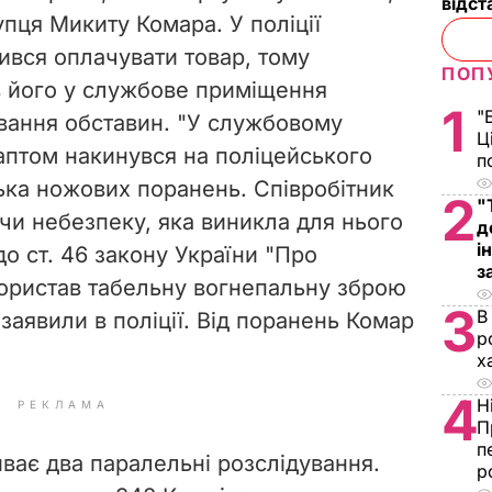
відст
купця
Микиту Комара
. У поліції
ився оплачувати товар, тому
ПОП
ів його у службове приміщення
1
"
вання обставин. "
У службовому
Ц
аптом накинувся на поліцейського
п
лька ножових поранень. Співробітник
2
"
ючи небезпеку, яка виникла для нього
д
і
до ст. 46 закону України "Про
з
користав табельну вогнепальну зброю
3
В
 заявили в поліції. Від поранень Комар
р
х
4
Н
РЕКЛАМА
П
п
иває два паралельні розслідування.
р