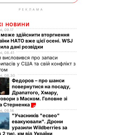
РЕКЛАМА
ЖІ НОВИНИ
і, 09.17
 може здійснити вторгнення
аїни НАТО вже цієї осені. WSJ
ила дані розвідки
і, 08.41
 висловився про запаси
ипасів у США та свій конфлікт з
етом
і, 08.30
Федоров – про шанси
повернутися на посаду,
Драпатого, Хмару,
овори з Маском. Головне зі
ма Стерненка
і, 08.14
"Учасників "есвео"
евакуювали". Дрони
уразили Wildberries за
 2 тис. км від України