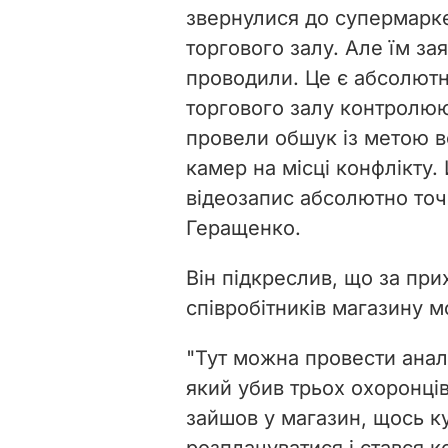
звернулися до супермарке
торгового залу. Але їм за
проводили. Це є абсолютн
торгового залу контролюю
провели обшук із метою вс
камер на місці конфлікту.
відеозапис абсолютно точ
Геращенко.
Він підкреслив, що за пр
співробітників магазину м
"
Тут можна провести анало
який убив трьох охоронців
зайшов у магазин, щось ку
розплачуватися і стався к