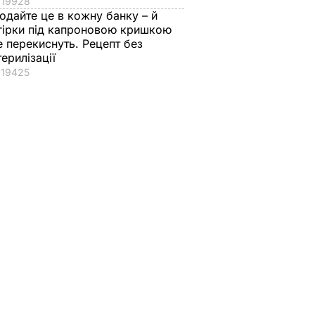
19928
одайте це в кожну банку – й
гірки під капроновою кришкою
е перекиснуть. Рецепт без
терилізації
19425