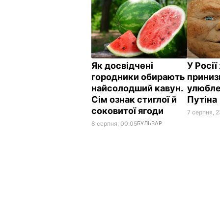
Як досвідчені
У Росі
городники обирають
приниз
найсолодший кавун.
улюбле
Сім ознак стиглої й
Путіна
соковитої ягоди
7 серпня, 2
8 серпня, 00.05
БУЛЬВАР