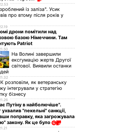
22.53
 зроблений із заліза". Усик
вів про втому після років у
і
22.19
омі дрони помітили над
ковою базою Німеччини. Там
тують Patriot
21.50
На Волині завершили
ексгумацію жертв Другої
світової. Виявили останки
кій
юдей
П
21.32
орічна
К розповіли, як ветеранську
ику інтегрували у стратегію
тку бізнесу
21.26
ВИЧАЙНІ
ає Путіну в найболючіше".
 ухвалив "пекельні" санкції,
вши поправку, яка загрожувала
ю" закону. Як це було
21.21