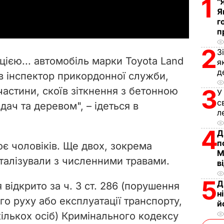
1
a
"
Я
г
y
п
V
2
З
ією... автомобіль марки Toyota Land
я
i
д
ав
інспектор прикордонної служби,
3
частини, скоїв зіткнення з бетонною
d
У
с
ач та деревом", – ідеться в
л
e
4
Д
o
п
воє чоловіків. Ще двох, зокрема
М
італізували з численними травами.
в
5
Д
відкрито за ч. 3 ст. 286 (порушення
н
о руху або експлуатації транспорту,
й
ількох осіб
) Кримінального кодексу