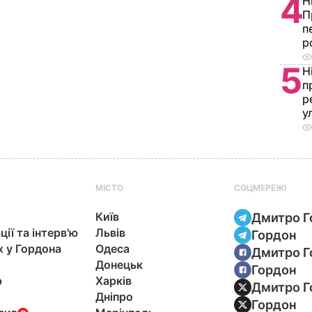
4
Н
П
п
р
5
Н
п
р
у
МІСТО
СОЦМЕРЕЖІ
Київ
Дмитро Г
ції та інтерв'ю
Львів
Гордон
х у Гордона
Одеса
Дмитро Г
Донецьк
Гордон
р
Харків
Дмитро Г
Дніпро
Гордон