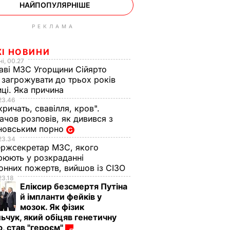
НАЙПОПУЛЯРНІШЕ
РЕКЛАМА
ЖІ НОВИНИ
і, 00.27
аві МЗС Угорщини Сійярто
загрожувати до трьох років
иці. Яка причина
23.46
кричать, свавілля, кров".
чов розповів, як дивився з
новським порно
23.34
ржсекретар МЗС, якого
рюють у розкраданні
онних пожертв, вийшов із СІЗО
23.18
Еліксир безсмертя Путіна
й імпланти фейків у
мозок. Як фізик
ьчук, який обіцяв генетичну
, став "героєм"