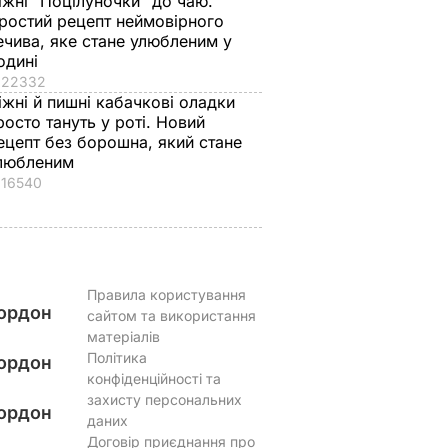
іжні "Поцілуночки" до чаю.
ростий рецепт неймовірного
ечива, яке стане улюбленим у
одині
22332
іжні й пишні кабачкові оладки
росто тануть у роті. Новий
ецепт без борошна, який стане
любленим
16540
Правила користування
ордон
сайтом та використання
матеріалів
Політика
ордон
конфіденційності та
захисту персональних
ордон
даних
Договір приєднання про