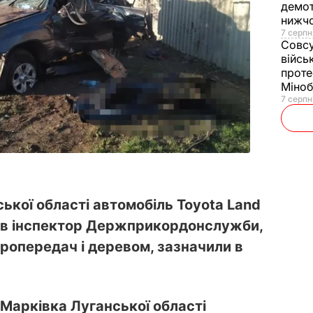
демот
нижч
7 серпн
Совс
війсь
проте
Міно
7 серпн
ької області автомобіль Toyota Land
вав інспектор Держприкордонслужби,
ропередач і деревом, зазначили в
і Марківка Луганської області