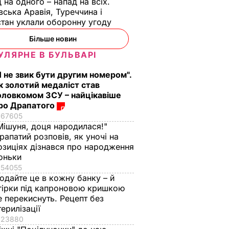
 на одного – напад на всіх.
вська Аравія, Туреччина і
тан уклали оборонну угоду
Більше новин
УЛЯРНЕ В БУЛЬВАРІ
ь, що
"Нічого нав'язувати
Змішайте це з
Я не звик бути другим номером".
не буду". Драпатий
борошном – і ціла
к золотий медаліст став
к
розповів, яку
гора м'яких, наче пу
оловкомом ЗСУ – найцікавіше
ніжні
професію обрав його
пиріжків готова.
ро Драпатого
син
Найкращий рецепт
67605
Мішуня, доця народилася!"
 зайвого
7 серпня, 19.28
БУЛЬВАР
7 серпня, 18.03
БУЛЬВАР
рапатий розповів, як уночі на
озиціях дізнався про народження
ВАР
оньки
54055
одайте це в кожну банку – й
гірки під капроновою кришкою
е перекиснуть. Рецепт без
терилізації
23880