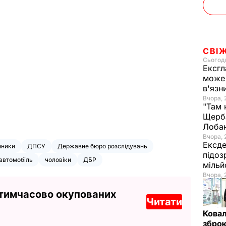
СВІ
Сьогодн
Ексгл
може 
в'язн
Вчора, 
"Там 
Щерба
Лоба
Вчора, 
Ексде
нники
ДПСУ
Державне бюро розслідувань
підоз
автомобіль
чоловіки
ДБР
мільй
Вчора, 
 тимчасово окупованих
Читати
Ковал
зброю