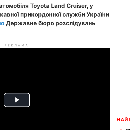
томобіля Toyota Land Cruiser, у
жавної прикордонної служби України
ло
Державне бюро розслідувань
РЕКЛАМА
P
l
НАЙ