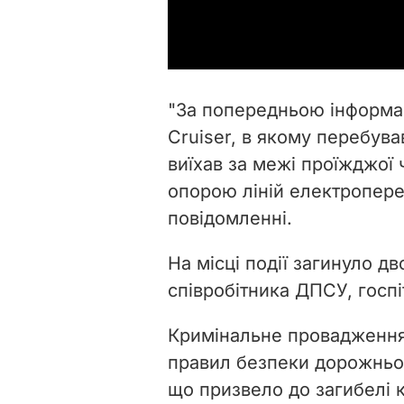
"За попередньою інформац
Cruiser, в якому
перебув
виїхав за межі проїжджої 
опорою ліній електроперед
повідомленні.
На місці події загинуло д
співробітника ДПСУ, госп
Кримінальне провадження 
правил безпеки дорожньог
що
призвело до загибелі к