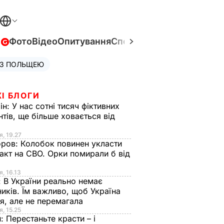
в
Фото
Відео
Опитування
Спецпроєкти
Війна в Укра
 З ПОЛЬЩЕЮ
І БЛОГИ
ін:
У нас сотні тисяч фіктивних
нтів, ще більше ховається від
я, 19.27
оров:
Колобок повинен укласти
акт на СВО. Орки помирали б від
я
я, 16.13
:
В України реально немає
иків. Їм важливо, щоб Україна
я, але не перемагала
я, 15.25
н:
Перестаньте красти – і