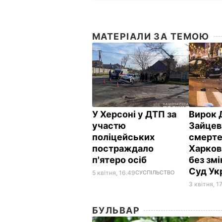
МАТЕРІАЛИ ЗА ТЕМОЮ
У Херсоні у ДТП за
Вирок 
участю
Зайцев
поліцейських
смерте
постраждало
Харков
п'ятеро осіб
без змі
Суд Ук
5 квітня, 16.49
СУСПІЛЬСТВО
3 квітня, 17
БУЛЬВАР