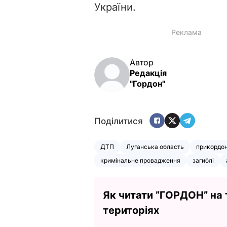
України.
Автор
Редакція
"Гордон"
Поділитися
ДТП
Луганська область
прикордо
кримінальне провадження
загиблі
Як читати ”ГОРДОН” на
територіях