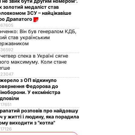
Я не звик бути другим номером".
к золотий медаліст став
оловкомом ЗСУ – найцікавіше
ро Драпатого
67605
інченко:
Він був генералом КДБ,
кий став українським
ержавником
36592
 четвер спека в Україні сягне
вого максимуму. Коли стане
егше
23047
жерело з ОП відкинуло
овернення Федорова до
іноборони. У ексміністра
ідповіли
17651
рапатий розповів про найдовшу
іч у житті і людину, яка порадила
ому виходити з "котла"
17126