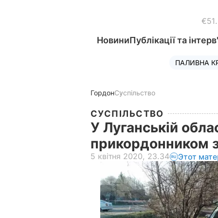
€51
Новини
Публікації та інтерв
ПАЛИВНА К
Гордон
Суспільство
СУСПІЛЬСТВО
У Луганській облас
прикордонником з
5 квітня 2020, 23.34
Этот мате