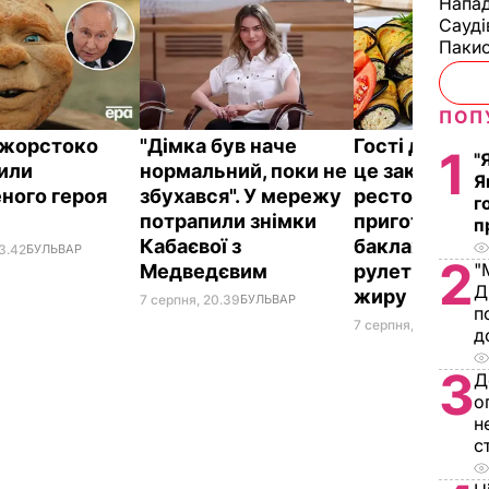
Напад
Сауді
Пакис
ПОП
ї жорстоко
"Дімка був наче
Гості думают
1
"
или
нормальний, поки не
це закуска з
Я
ного героя
збухався". У мережу
ресторану. Я
г
потрапили знімки
приготувати 
п
Кабаєвої з
баклажанні
3.42
БУЛЬВАР
2
"
Медведєвим
рулетики без
Д
жиру
7 серпня, 20.39
БУЛЬВАР
п
7 серпня, 20.16
БУЛЬ
д
3
Д
о
н
с