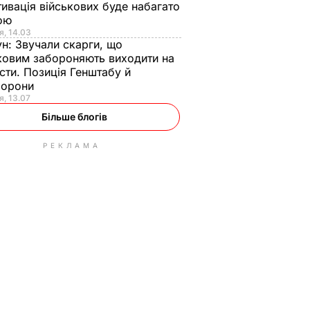
ивація військових буде набагато
ою
я, 14.03
ун:
Звучали скарги, що
ковим забороняють виходити на
сти. Позиція Генштабу й
борони
я, 13.07
Більше блогів
РЕКЛАМА