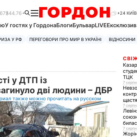
.67
$44.76
+24 КИЇВ
'ю
У гостях у Гордона
Блоги
Бульвар
LIVE
Ексклюзи
РИЗА У РФ
ПЕРЕГОВОРИ ПРО МИР В УКРАЇНІ
ВІДНОСИНИ
СВІЖ
Казар
студе
ТЦК
ті у ДТП із
7 серпн
Невз
агинуло дві людини – ДБР
контр
риал также можно прочитать на русском
щаст
7 серпн
Левін
союзн
билас
7 серпн
Жорі