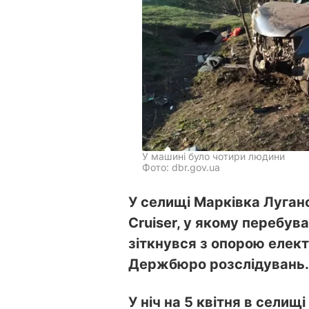
У машині було чотири людини
Фото: dbr.gov.ua
У селищі Марківка Луганс
Cruiser, у якому перебу
зіткнувся з опорою елект
Держбюро розслідувань.
У ніч на 5 квітня в селищ