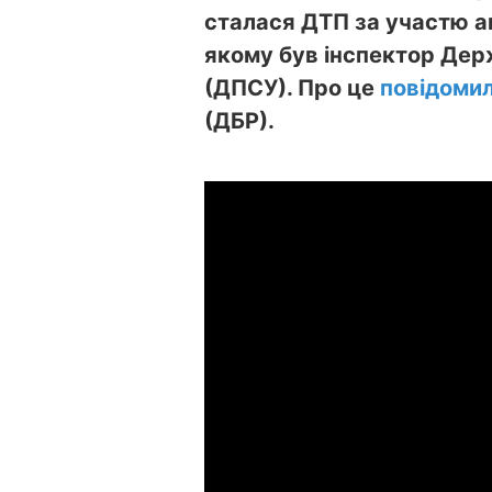
сталася ДТП за участю ав
якому був інспектор Дер
(ДПСУ). Про це
повідоми
(ДБР).