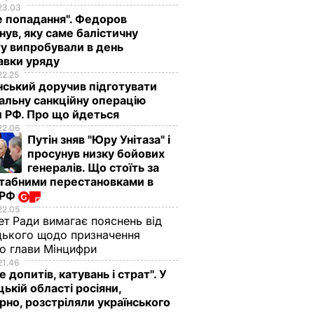
23.03
е попадання". Федоров
нув, яку саме балістичну
домі
у випробували в день
ата
авки уряду
голова
22.25
ський доручив підготувати
альну санкційну операцію
ністрації
 РФ. Про що йдеться
ВИЧАЙНІ
22.06
Путін зняв "Юру Унітаза" і
просунув низку бойових
генералів. Що стоїть за
табними перестановками в
 РФ
22.05
ет Ради вимагає пояснень від
ького щодо призначення
о глави Мінцифри
21.46
е допитів, катувань і страт". У
що
"Хрумкі зовні й ніжні
Дружину Роналду
ькій області росіяни,
у.
всередині".
назвали товстою. Щ
рно, розстріляли українського
нючої
Найсмачніші
сказав її кривдник