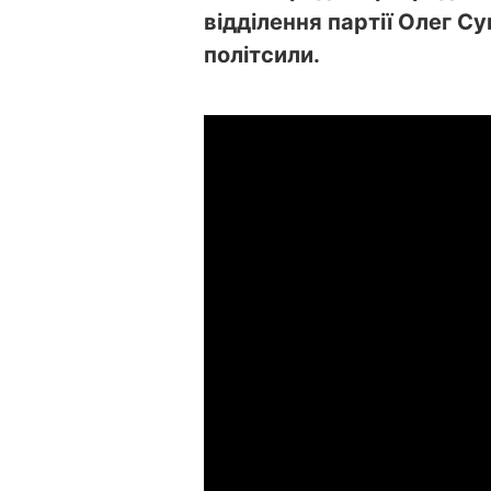
відділення партії Олег С
політсили.