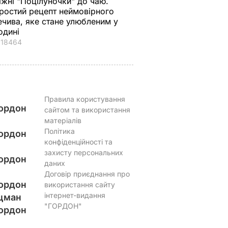
іжні "Поцілуночки" до чаю.
ростий рецепт неймовірного
ечива, яке стане улюбленим у
одині
18464
Правила користування
ордон
сайтом та використання
матеріалів
Політика
ордон
конфіденційності та
захисту персональних
ордон
даних
Договір приєднання про
ордон
використання сайту
інтернет-видання
цман
"ГОРДОН"
ордон