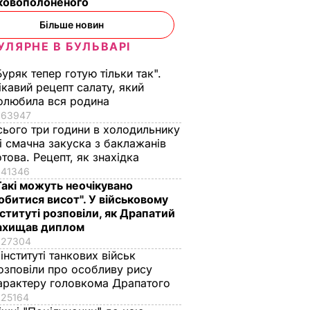
ьковополоненого
смажені кабачки
футболіст
Більше новин
ВАР
6 серпня, 18.09
БУЛЬВАР
6 серпня, 18.05
БУЛЬВАР
УЛЯРНЕ В БУЛЬВАРІ
Буряк тепер готую тільки так".
ікавий рецепт салату, який
олюбила вся родина
63947
сього три години в холодильнику
 і смачна закуска з баклажанів
отова. Рецепт, як знахідка
41346
Такі можуть неочікувано
обитися висот". У військовому
нституті розповіли, як Драпатий
ахищав диплом
27304
 інституті танкових військ
озповіли про особливу рису
арактеру головкома Драпатого
25164