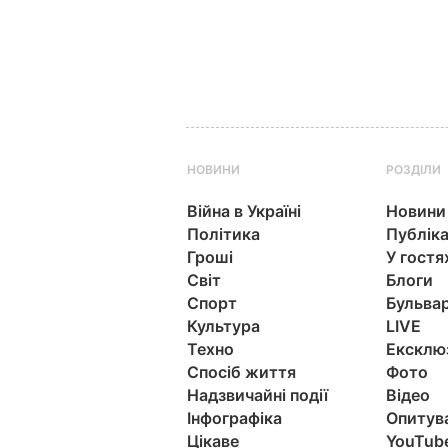
НОВИНИ
РОЗДІЛИ
Війна в Україні
Новини
Політика
Публіка
Гроші
У гостя
Світ
Блоги
Спорт
Бульва
Культура
LIVE
Техно
Ексклю
Спосіб життя
Фото
Надзвичайні події
Відео
Інфографіка
Опитув
Цікаве
YouTub