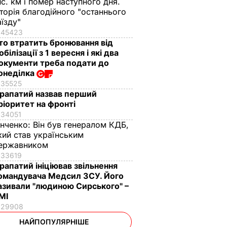
ис. км і помер наступного дня.
сторія благодійного "останнього
аїзду"
45423
то втратить бронювання від
обілізації з 1 вересня і які два
окументи треба подати до
онеділка
35525
рапатий назвав перший
ріоритет на фронті
34051
інченко:
Він був генералом КДБ,
кий став українським
ержавником
33619
рапатий ініціював звільнення
омандувача Медсил ЗСУ. Його
азивали "людиною Сирського" –
МІ
29908
НАЙПОПУЛЯРНІШЕ