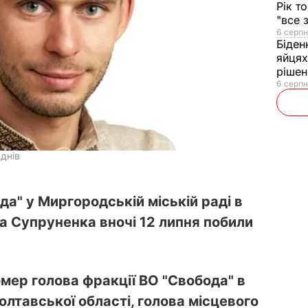
Рік т
"все 
6 серпн
Біден
яйцях
рішен
6 серпн
 днів
да" у Миргородській міській раді в
а Супруненка вночі 12 липня побили
омер голова фракції ВО "Свобода" в
олтавської області, голова місцевого