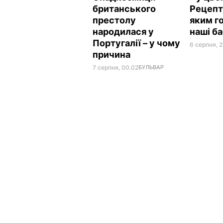
британського
Рецепт 
престолу
яким г
народилася у
наші б
Португалії – у чому
6 серпня, 2
причина
7 серпня, 00.02
БУЛЬВАР