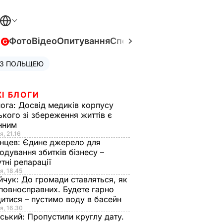
в
Фото
Відео
Опитування
Спецпроєкти
Війна в Укра
 З ПОЛЬЩЕЮ
І БЛОГИ
нога:
Досвід медиків корпусу
ького зі збереження життів є
інним
я, 21.16
нцев:
Єдине джерело для
одування збитків бізнесу –
тні репарації
я, 18.45
йчук:
До громади ставляться, як
повносправних. Будете гарно
итися – пустимо воду в басейн
я, 16.30
ський:
Пропустили круглу дату.