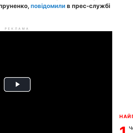
упруненко,
повідомили
в прес-службі
РЕКЛАМА
P
l
a
НАЙ
1
Ч
y