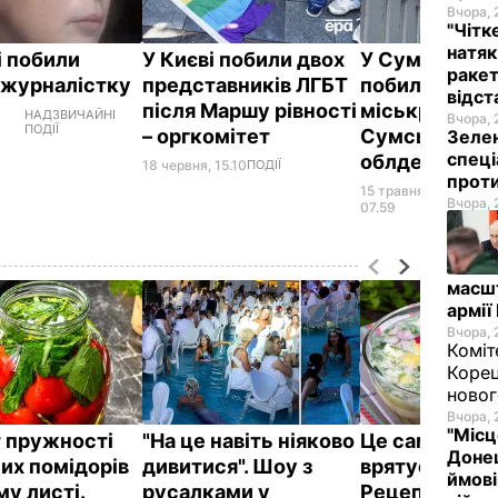
Вчора, 
"Чітк
натяк
і побили
У Києві побили двох
У Сумах неві
ракет
 журналістку
представників ЛГБТ
побили депут
відст
після Маршу рівності
міськради – 
НАДЗВИЧАЙНІ
Вчора, 
ПОДІЇ
– оргкомітет
Сумської
Зелен
спеці
облдержадмі
18 червня, 15.10
ПОДІЇ
проти
15 травня,
НАДЗ
Вчора, 
ПОДІЇ
07.59
масш
армії
Вчора, 
Коміт
Корец
новог
Вчора, 
"Місц
 пружності
"На це навіть ніяково
Це саме те, 
Донец
их помідорів
дивитися". Шоу з
врятує у спек
ймові
му листі.
русалками у
Рецепт смач