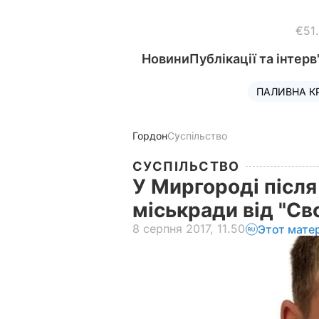
€51
Новини
Публікації та інтерв
ПАЛИВНА К
Гордон
Суспільство
СУСПІЛЬСТВО
У Миргороді після
міськради від "С
8 серпня 2017, 11.50
Этот мате