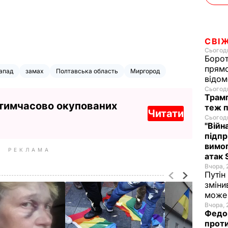
СВІ
Сьогодн
Борот
прямо
апад
замах
Полтавська область
Миргород
відом
Сьогодн
Трамп
 тимчасово окупованих
теж п
Читати
Сьогодн
"Війн
підпр
вимог
РЕКЛАМА
атак 
Вчора, 
Путін
зміни
може 
Вчора, 
Федор
проти