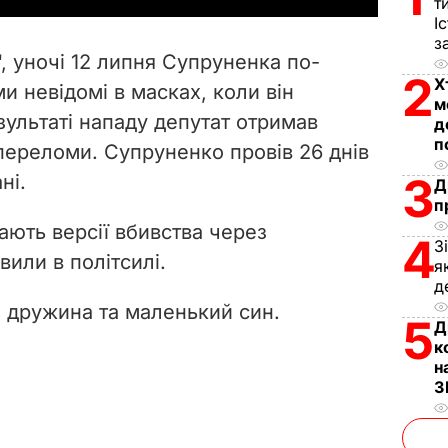
т
І
V
з
, уночі 12 липня Супруненка по-
i
2
Х
и невідомі в масках, коли він
м
зультаті нападу депутат отримав
d
д
п
 переломи. Супруненко провів 26 днів
e
3
ні.
Д
п
o
ють версії вбивства через
4
З
вили в політсилі.
я
д
 дружина та маленький син.
5
Д
к
н
З