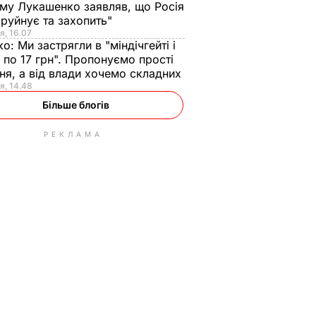
ому Лукашенко заявляв, що Росія
зруйнує та захопить"
я, 16.07
ко:
Ми застрягли в "міндічгейті і
 по 17 грн". Пропонуємо прості
ня, а від влади хочемо складних
я, 14.48
Більше блогів
РЕКЛАМА