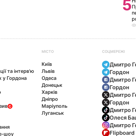
5
Н
П
п
р
МІСТО
СОЦМЕРЕЖІ
Київ
Дмитро Г
ції та інтерв'ю
Львів
Гордон
х у Гордона
Одеса
Дмитро Г
Донецьк
Гордон
р
Харків
Дмитро Г
Дніпро
Гордон
зив
Маріуполь
Дмитро Г
Луганськ
Олеся Ба
Дмитро Г
ання
Flipboard
e-шоу