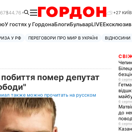
.67
$44.76
+27 КИЇВ
'ю
У гостях у Гордона
Блоги
Бульвар
LIVE
Ексклюзи
РИЗА У РФ
ПЕРЕГОВОРИ ПРО МИР В УКРАЇНІ
ВІДНОСИНИ
СВІЖ
Чепи
Білец
безц
 побиття помер депутат
6 серпн
Гетма
вободи"
відшк
риал также можно прочитать на русском
майбу
6 серпн
Матві
до не
повод
6 серпн
Казан