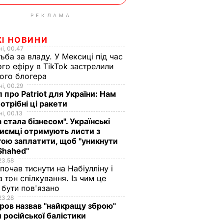
РЕКЛАМА
ЖІ НОВИНИ
і, 00.47
ьба за владу. У Мексиці під час
го ефіру в TikTok застрелили
ого блогера
і, 00.29
 про Patriot для України: Нам
отрібні ці ракети
і, 00.13
а стала бізнесом". Українські
иємці отримують листи з
ою заплатити, щоб "уникнути
Shahed"
23.58
 почав тиснути на Набіулліну і
в тон спілкування. Із чим це
бути пов'язано
23.28
ов назвав "найкращу зброю"
 російської балістики