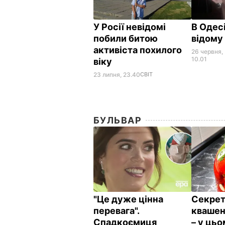
У Росії невідомі
В Одес
побили битою
відому
активіста похилого
26 червня,
10.01
віку
23 липня, 23.40
СВІТ
БУЛЬВАР
"Це дуже цінна
Секрет
перевага".
квашен
Спадкоємиця
– у цьо