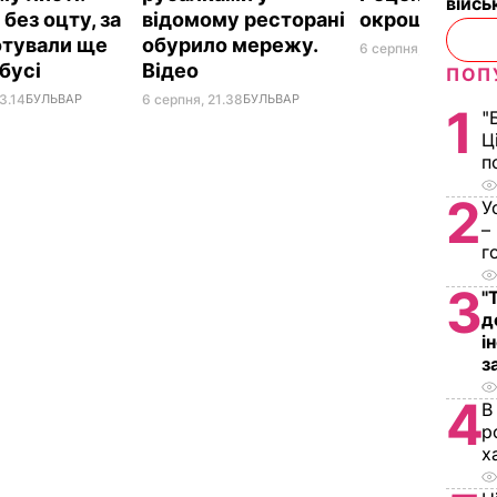
війс
без оцту, за
відомому ресторані
окрошки
отували ще
обурило мережу.
6 серпня, 18.21
БУЛЬ
абусі
Відео
ПОП
3.14
БУЛЬВАР
6 серпня, 21.38
БУЛЬВАР
1
"
Ц
п
2
У
–
г
3
"
д
і
з
4
В
р
х