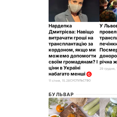
Нардепка
У Льво
Дмитрієва: Навіщо
провел
витрачати гроші на
трансп
трансплантацію за
печінки
кордоном, якщо ми
Посме
можемо допомогти
доноро
своїм громадянам? І
річна 
ціни в Україні
29 грудня, 
набагато менші
11 січня, 15.28
СУСПІЛЬСТВО
БУЛЬВАР