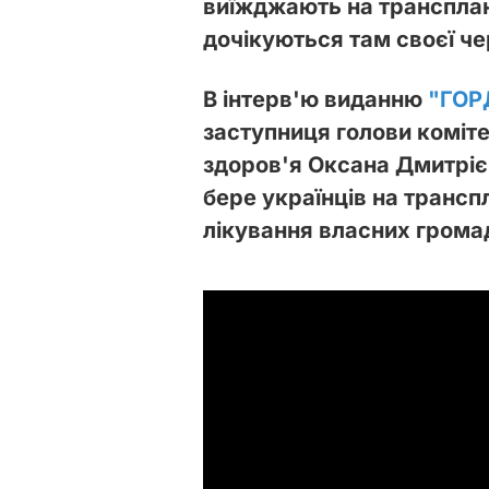
виїжджають на транспланта
дочікуються там своєї че
В інтерв'ю виданню
"ГОР
заступниця голови коміте
здоров'я Оксана Дмитрієв
бере українців на транспл
лікування власних грома