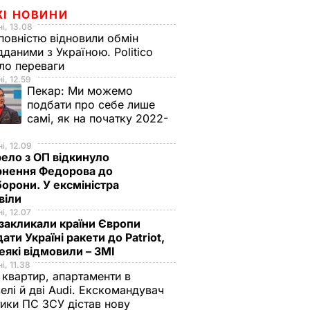
ЖІ НОВИНИ
і, 13.08
овністю відновили обмін
дданими з Україною. Politico
ало переваги
і, 12.59
Пекар:
Ми можемо
подбати про себе лише
самі, як на початку 2022-
і, 12.09
ело з ОП відкинуло
рнення Федорова до
орони. У ексміністра
віли
і, 12.07
закликали країни Європи
ати Україні ракети до Patriot,
еякі відмовили – ЗМІ
і, 11.38
 квартир, апартаменти в
елі й дві Audi. Екскомандувач
тики ПС ЗСУ дістав нову