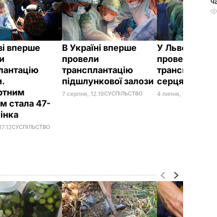
ч
ві вперше
В Україні вперше
У Львові впе
и
провели
провели
лантацію
трансплантацію
транспланта
.
підшлункової залози
серця
ртним
7 серпня, 12.19
СУСПІЛЬСТВО
4 липня, 12.50
СУСПІ
м стала 47-
жінка
17.12
СУСПІЛЬСТВО