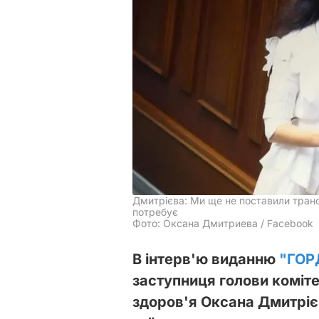
Дмитрієва: Ми ще не поставили трансп
потребує
Фото: Оксана Дмитриева / Facebook
В інтерв'ю виданню
"ГОР
заступниця голови коміте
здоров'я Оксана Дмитрієв