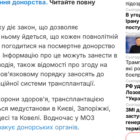
ння донорства.
Читайте повну
підо
Сьогодн
В уго
Ірану
оку діє закон, що дозволяє
посту
Сьогодн
У ньому йдеться, що кожен повнолітній
 погодитися на посмертне донорство
. Інформацію про це можуть занести в
Сьогодн
Трам
одія, також відомості про згоду на
які р
ов'язковому порядку заносять до
боєп
Сьогодн
ційної системи трансплантації.
РФ уд
Лозов
хорони здоров'я, трансплантацією
"Укр
Сьогодн
ься медустанови в Києві, Запоріжжі,
ЗМІ д
засту
десі та Ковелі. Водночас у МОЗ
генер
ракує донорських органів
.
термі