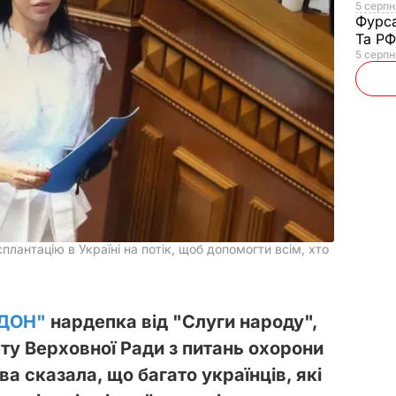
5 серпня
Фурс
Та Р
5 серпн
лантацію в Україні на потік, щоб допомогти всім, хто
ДОН"
нардепка від "Слуги народу",
ту Верховної Ради з питань охорони
а сказала, що багато українців, які