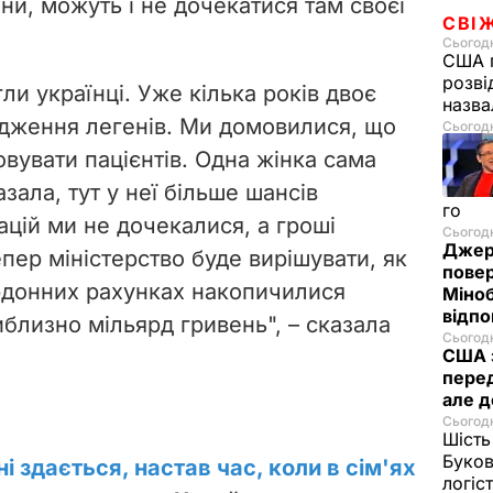
їни, можуть і не дочекатися там своєї
СВІ
Сьогодн
США п
розві
гли українці. Уже кілька років двоє
назв
дження легенів. Ми домовилися, що
Сьогодн
вувати пацієнтів. Одна жінка сама
зала, тут у неї більше шансів
го
цій ми не дочекалися, а гроші
Сьогодн
Джер
пер міністерство буде вирішувати, як
пове
рдонних рахунках накопичилися
Міноб
відпо
близно мільярд гривень", – сказала
Сьогодн
США 
перед
але д
Сьогодн
Шість
Буков
 здається, настав час, коли в сім'ях
логіс