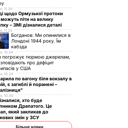
зру
і, 11.30
ді щодо Ормузької протоки
 можуть піти на велику
пку – ЗМІ дізналися деталі
і, 11.23
Богданов:
Ми опинилися в
Лондоні 1944 року. Їм
кабзда
і, 10.54
п погрожує тюрмою джерелам,
озповідають про дефіцит
рипасів у США
і, 10.24
арила по вагону біля вокзалу в
ій, є загиблі й поранені –
залізниця"
і, 10.00
ізналися, хто буде
пником Драпатого. Це
ал, який закликав до
нових змін у ЗСУ
Більше новин