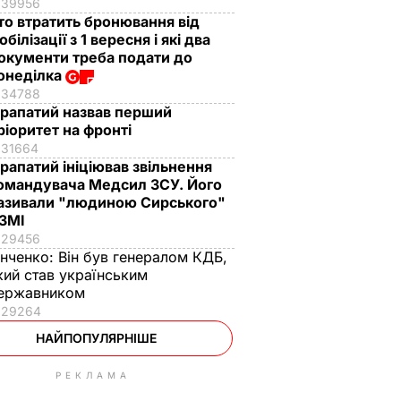
39956
то втратить бронювання від
обілізації з 1 вересня і які два
окументи треба подати до
онеділка
34788
рапатий назвав перший
ріоритет на фронті
31664
рапатий ініціював звільнення
омандувача Медсил ЗСУ. Його
азивали "людиною Сирського"
 ЗМІ
29456
інченко:
Він був генералом КДБ,
кий став українським
ержавником
29264
НАЙПОПУЛЯРНІШЕ
РЕКЛАМА