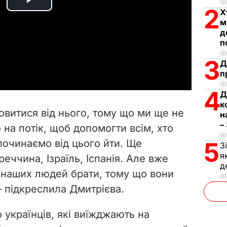
P
2
Х
м
l
д
п
a
3
Д
п
y
4
Д
V
к
витися від нього, тому що ми ще не
н
i
–
на потік, щоб допомогти всім, хто
починаємо від цього йти. Ще
5
d
З
я
еччина, Ізраїль, Іспанія. Але вже
д
e
е наших людей брати, тому що вони
 – підкреслила Дмитрієва.
o
 українців, які виїжджають на