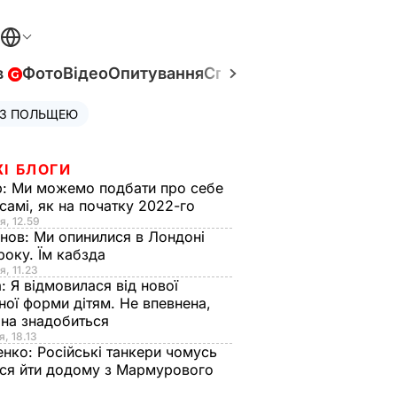
в
Фото
Відео
Опитування
Спецпроєкти
Війна в Укр
 З ПОЛЬЩЕЮ
ЖІ БЛОГИ
р:
Ми можемо подбати про себе
самі, як на початку 2022-го
я, 12.59
анов:
Ми опинилися в Лондоні
року. Їм кабзда
я, 11.23
а:
Я відмовилася від нової
ної форми дітям. Не впевнена,
на знадобиться
я, 18.13
енко:
Російські танкери чомусь
ся йти додому з Мармурового