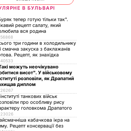
УЛЯРНЕ В БУЛЬВАРІ
Буряк тепер готую тільки так".
ікавий рецепт салату, який
олюбила вся родина
56868
сього три години в холодильнику
 і смачна закуска з баклажанів
отова. Рецепт, як знахідка
40533
Такі можуть неочікувано
обитися висот". У військовому
нституті розповіли, як Драпатий
ахищав диплом
26267
 інституті танкових військ
озповіли про особливу рису
арактеру головкома Драпатого
23026
айсмачніша кабачкова ікра на
иму. Рецепт консервації без