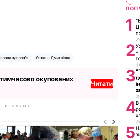
ПОП
1
"
Ц
п
2
У
–
орона здоров'я
Оксана Дмитрієва
г
3
"
д
 тимчасово окупованих
Читати
і
з
4
В
РЕКЛАМА
р
х
5
Н
з