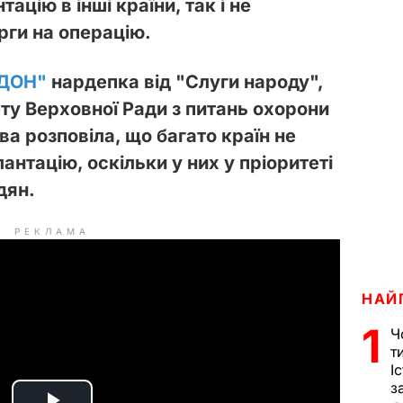
цію в інші країни, так і не
рги на операцію.
ДОН"
нардепка від "Слуги народу",
ту Верховної Ради з питань охорони
а розповіла, що багато країн не
антацію, оскільки у них у пріоритеті
дян.
РЕКЛАМА
НАЙ
1
Ч
т
І
з