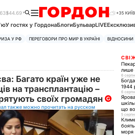
.63
$44.69
+35 КИЇВ
'ю
У гостях у Гордона
Блоги
Бульвар
LIVE
Ексклюзи
РИЗА У РФ
ПЕРЕГОВОРИ ПРО МИР В УКРАЇНІ
ВІДНОСИНИ
СВІ
Пека
лише 
6 серпн
а: Багато країн уже не
Богд
1944 
ців на трансплантацію –
6 серпн
рятують своїх громадян
Яров
шкіль
иал также можно прочитать на русском
що во
5 серпн
Клим
боять
моря