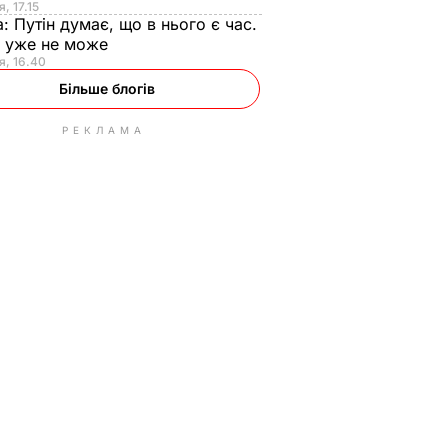
, 17.15
а:
Путін думає, що в нього є час.
Ф уже не може
я, 16.40
Більше блогів
РЕКЛАМА