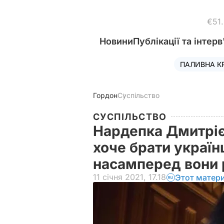
€51
Новини
Публікації та інтерв
ПАЛИВНА К
Гордон
Суспільство
СУСПІЛЬСТВО
Нардепка Дмитрієв
хоче брати україн
насамперед вони 
11 січня 2021, 17.18
Этот матер