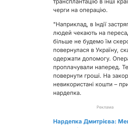
трансплантацію в інші кра
черги на операцію.
"Наприклад, в Індії застря
людей чекають на переса
більше не будемо їм скеро
повернулася в Україну, ска
одержати допомогу. Опера
проплачували наперед. Те
повернути гроші. На зако
невикористані кошти – при
нардепка.
Нардепка Дмитрієва: Мені