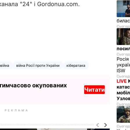
канала "24" і Gordonua.com.
билас
Сьогодн
посил
Сьогодн
Росія
украї
рвійна
війна Росії проти України
кібератака
ISW
Сьогодн
LIVE
 тимчасово окупованих
катас
Читати
мобіл
Узлов
Сьогодн
РЕКЛАМА
Сьогодн