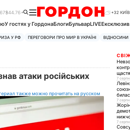
.67
$44.76
+32 КИЇВ
'ю
У гостях у Гордона
Блоги
Бульвар
LIVE
Ексклюзи
РИЗА У РФ
ПЕРЕГОВОРИ ПРО МИР В УКРАЇНІ
ВІДНОСИНИ
СВІЖ
Невз
контр
щаст
нав атаки російських
7 серпн
Левін
союзн
териал также можно прочитать на русском
билас
7 серпн
Жорі
демот
нижч
7 серпн
Совс