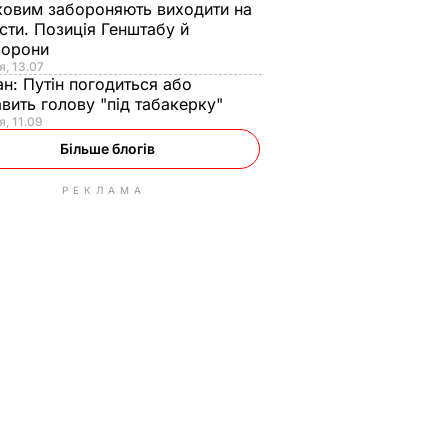
ковим забороняють виходити на
сти. Позиція Генштабу й
борони
я, 13.07
ан:
Путін погодиться або
авить голову "під табакерку"
я, 11.09
Більше блогів
РЕКЛАМА