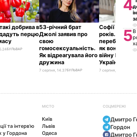
4
"
д
і
з
такі добрива в
53-річний брат
Софії Ротару 
5
В
 дадуть перцю
Джолі заявив про
років. Де зар
р
 масу
свою
перебуває спі
х
гомосексуальність.
як вона реагу
5.24
БУЛЬВАР
Як відреагувала його
війну Росії п
дружина
України
7 серпня, 14.37
БУЛЬВАР
7 серпня, 14.33
БУЛЬ
МІСТО
СОЦМЕРЕЖІ
Київ
Дмитро Г
ції та інтерв'ю
Львів
Гордон
х у Гордона
Одеса
Дмитро Г