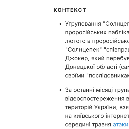
КОНТЕКСТ
Угруповання "Солнцеп
проросійських пабліка
лютого в проросійськ
"Солнцепек" "співпра
Джокер, який перебув
Донецької області (са
своїми "послідовникам
За останні місяці гру
відеоспостереження в 
територій України, взя
на київського інтерне
середині травня
атаки