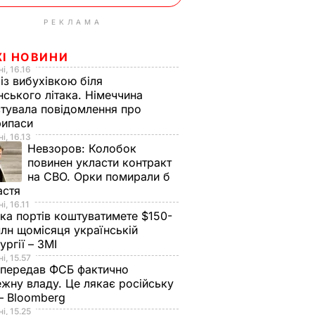
РЕКЛАМА
ЖІ НОВИНИ
і, 16.16
із вибухівкою біля
нського літака. Німеччина
тувала повідомлення про
рипаси
і, 16.13
Невзоров:
Колобок
повинен укласти контракт
на СВО. Орки помирали б
астя
і, 16.11
ка портів коштуватимете $150-
лн щомісяця українській
ургії – ЗМІ
і, 15.57
 передав ФСБ фактично
жну владу. Це лякає російську
 – Bloomberg
і, 15.25