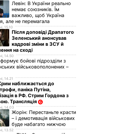
Левін:
В України реально
немає союзників. Їм
важливо, щоб Україна
я, але не перемагала
і, 15.10
Після доповіді Драпатого
Зеленський анонсував
кадрові зміни в ЗСУ й
ення на сході
і, 14.50
 формує бойові підрозділи з
нських військовополонених –
і, 14.21
Крим наближається до
трофи, паніка Путіна,
ізація в РФ. Стрим Гордона з
ою. Трансляція
і, 14.03
Жорін:
Перестаньте красти
– і демотивація військових
буде набагато нижчою
і, 13.52