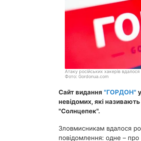
Атаку російських хакерів вдалося 
Фото: Gordonua.com
Сайт видання
"ГОРДОН"
у
невідомих, які називают
"Солнцепек".
Зловмисникам вдалося роз
повідомлення: одне – про