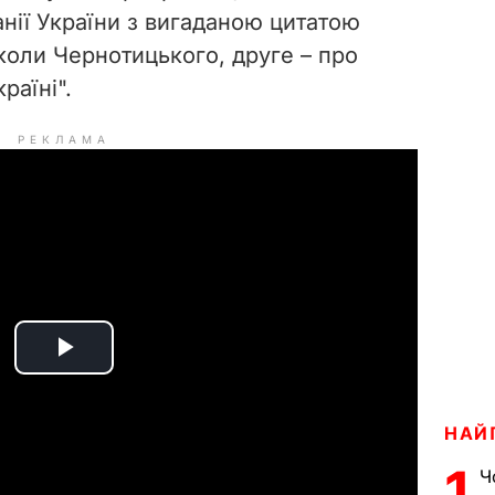
анії України з вигаданою цитатою
оли Чернотицького, друге – про
раїні".
РЕКЛАМА
P
l
НАЙ
a
1
Ч