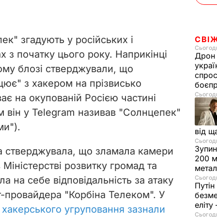
ек" згадують у російських і
СВІ
Сьогодн
х з початку цього року. Наприкінці
Дрон 
украї
ому блозі стверджували, що
спрос
цює" з хакером на прізвисько
боєп
Сьогодн
ає на окупованій Росією частині
м він у Telegram називав "Солнцепек"
и").
від щ
Сьогодн
Зупин
па стверджувала, що зламала камери
200 м
Міністерстві розвитку громад та
метал
Сьогодн
ла на себе відповідальність за атаку
Путін
т-провайдера "Корбіна Телеком". У
безме
еліту
 хакерського угруповання зазнали
Сьогодн