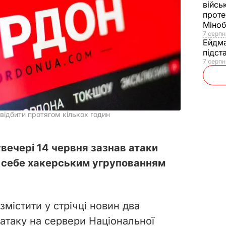
війсь
проте
Міно
7 серпн
Ейдм
підст
7 серпн
відбити протягом кількох годин
вечері 14 червня зазнав атаки
ь себе хакерським угрупованням
містити у стрічці новин два
 атаку на сервери Національної