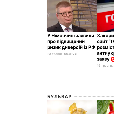
У Німеччині заявили
Хакери
про підвищений
сайт “
ризик диверсій із РФ
розміс
антиук
23 травня, 09.01
СВІТ
заяву
16 травня,
БУЛЬВАР