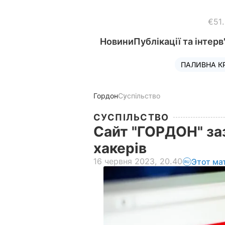
€51
Новини
Публікації та інтерв
ПАЛИВНА К
Гордон
Суспільство
СУСПІЛЬСТВО
Сайт "ГОРДОН" заз
хакерів
16 червня 2023, 20.40
Этот ма