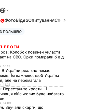
в
Фото
Відео
Опитування
Спецпроєкти
Війна в Укра
 З ПОЛЬЩЕЮ
І БЛОГИ
оров:
Колобок повинен укласти
акт на СВО. Орки помирали б від
я
я, 16.13
:
В України реально немає
иків. Їм важливо, щоб Україна
я, але не перемагала
я, 15.25
н:
Перестаньте красти – і
ивація військових буде набагато
ою
я, 14.03
ун:
Звучали скарги, що