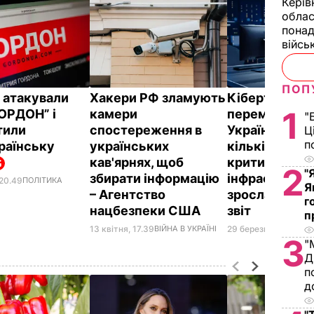
Керів
облас
понад
війсь
ПОП
 атакували
Хакери РФ зламують
Кібертерори
1
ГОРДОН” і
камери
перемкнулис
"
тили
спостереження в
України на Єв
Ц
п
раїнську
українських
кількість ата
кав'ярнях, щоб
критичній
2
"
збирати інформацію
інфраструкту
 20.49
ПОЛІТИКА
Я
– Агентство
зросла вчетв
г
нацбезпеки США
звіт
п
13 квітня, 17.39
ВІЙНА В УКРАЇНІ
29 березня, 13.31
СВІ
3
"
Д
п
д