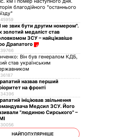
ис. км і помер наступного дня.
сторія благодійного "останнього
аїзду"
45959
Я не звик бути другим номером".
к золотий медаліст став
оловкомом ЗСУ – найцікавіше
ро Драпатого
39766
інченко:
Він був генералом КДБ,
кий став українським
ержавником
36187
рапатий назвав перший
ріоритет на фронті
34396
рапатий ініціював звільнення
омандувача Медсил ЗСУ. Його
азивали "людиною Сирського" –
МІ
30056
НАЙПОПУЛЯРНІШЕ