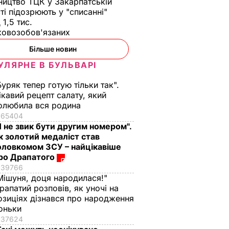
ництво ТЦК у Закарпатській
ті підозрюють у "списанні"
 1,5 тис.
ковозобов'язаних
Більше новин
УЛЯРНЕ В БУЛЬВАРІ
сти
я з
Буряк тепер готую тільки так".
ропу,
ікавий рецепт салату, який
олюбила вся родина
к по
65404
Я не звик бути другим номером".
рі там
к золотий медаліст став
еро –
оловкомом ЗСУ – найцікавіше
ро Драпатого
Т
39766
Мішуня, доця народилася!"
рапатий розповів, як уночі на
озиціях дізнався про народження
оньки
37624