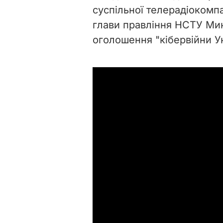
суспільної телерадіокомп
глави правління НСТУ Мик
оголошення "кібервійни Ук