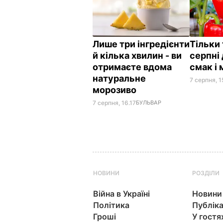
Лише три інгредієнти
Тільки 
й кілька хвилин - ви
серпні
отримаєте вдома
смак і
натуральне
7 серпня, 1
морозиво
7 серпня, 16.17
БУЛЬВАР
НОВИНИ
РОЗДІЛИ
Війна в Україні
Новини
Політика
Публіка
Гроші
У гостя