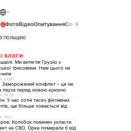
в
Фото
Відео
Опитування
Спецпроєкти
Війна в Укра
 З ПОЛЬЩЕЮ
І БЛОГИ
швілі:
Ми витягли Грузію з
ської трясовини. Нам цього не
ачили
я, 02.00
:
Заморожений конфлікт – це не
а пауза перед новою кризою
я, 00.56
ін:
У нас сотні тисяч фіктивних
нтів, ще більше ховається від
я, 19.27
оров:
Колобок повинен укласти
акт на СВО. Орки помирали б від