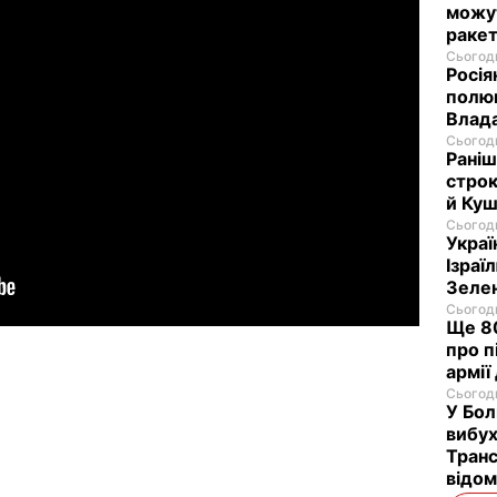
можут
ракет
Сьогодн
Росія
полюв
Влад
Сьогодн
Раніш
строк
й Куш
Сьогодн
Украї
Ізраї
Зеле
Сьогодн
Ще 80
про п
армії
Сьогодн
У Бол
вибух
Транс
відо