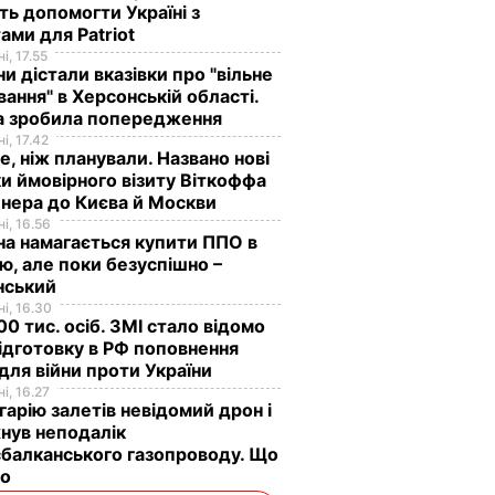
ь допомогти Україні з
ами для Patriot
і, 17.55
ни дістали вказівки про "вільне
ання" в Херсонській області.
а зробила попередження
і, 17.42
е, ніж планували. Названо нові
и ймовірного візиту Віткоффа
нера до Києва й Москви
і, 16.56
на намагається купити ППО в
лю, але поки безуспішно –
нський
і, 16.30
0 тис. осіб. ЗМІ стало відомо
ідготовку в РФ поповнення
 для війни проти України
і, 16.27
гарію залетів невідомий дрон і
нув неподалік
балканського газопроводу. Що
мо