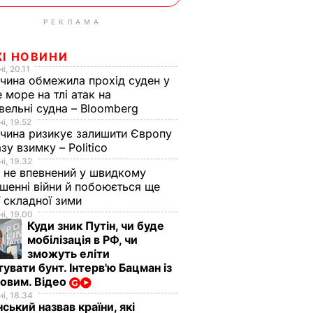
РЕКЛАМА
ЖІ НОВИНИ
і, 20.11
чина обмежила прохід суден у
 море на тлі атак на
вельні судна – Bloomberg
і, 19.52
чина ризикує залишити Європу
азу взимку – Politico
і, 19.32
 не впевнений у швидкому
шенні війни й побоюється ще
ї складної зими
і, 19.00
Куди зник Путін, чи буде
мобілізація в РФ, чи
зможуть еліти
увати бунт. Інтерв'ю Бацман із
овим. Відео
і, 18.34
ський назвав країни, які