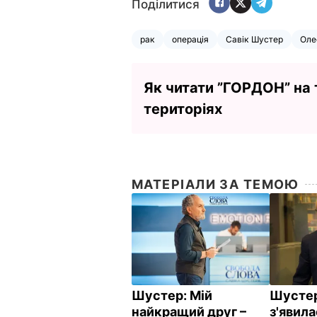
Поділитися
рак
операція
Савік Шустер
Оле
Як читати ”ГОРДОН” на
територіях
МАТЕРІАЛИ ЗА ТЕМОЮ
Шустер: Мій
Шустер
найкращий друг –
з'явила