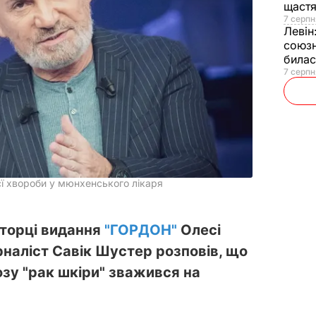
щаст
7 серпн
Левін
союзн
билас
7 серпн
ї хвороби у мюнхенського лікаря
кторці видання
"ГОРДОН"
Олесі
наліст Савік Шустер розповів, що
озу "рак шкіри" зважився на