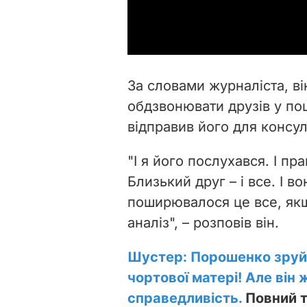
За словами журналіста, ві
обдзвонювати друзів у по
відправив його для консул
"І я його послухався. І п
Близький друг – і все. І 
поширювалося це все, якщ
аналіз", – розповів він.
Шустер: Порошенко зруй
чортової матері! Але він 
справедливість.
Повний т