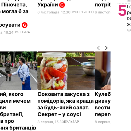
 Піночета,
України
потрібен
5
Г
 могла б за
р
6 листопада, 12.30
СУСПІЛЬСТВО
6 листопада, 11.55
ПО
б
ж
осувати
а, 16.24
ПОЛІТИКА
ий, якого
Соковита закуска з
Кулеба розпо
дили мечем
помідорів, яка краща
дивну манеру
ви
за будь-який салат.
вести телефо
британії,
Секрет – у соусі
переговори
ів про
8 серпня, 15.30
БУЛЬВАР
8 серпня, 10.25
СВІТ
ння британців