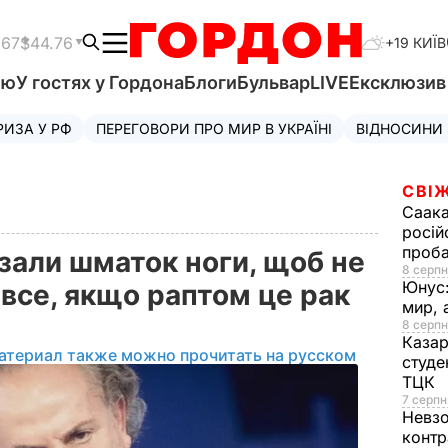
.67
$44.76
+19 КИЇВ
'ю
У гостях у Гордона
Блоги
Бульвар
LIVE
Ексклюзи
РИЗА У РФ
ПЕРЕГОВОРИ ПРО МИР В УКРАЇНІ
ВІДНОСИНИ
СВІЖ
Саака
росій
проб
зали шматок ноги, щоб не
8 серпн
Юнус
все, якщо раптом це рак
мир, 
8 серпн
Казар
атериал также можно прочитать на русском
студе
ТЦК
7 серпн
Невз
контр