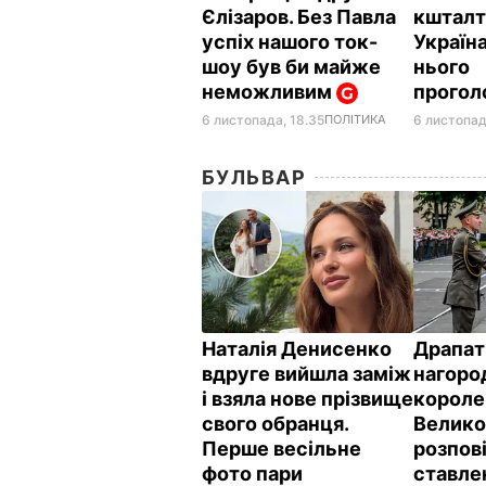
Єлізаров. Без Павла
кшталт
успіх нашого ток-
Україна
шоу був би майже
нього
неможливим
прогол
6 листопада, 18.35
ПОЛІТИКА
6 листопад
БУЛЬВАР
Наталія Денисенко
Драпат
вдруге вийшла заміж
нагоро
і взяла нове прізвище
короле
свого обранця.
Велико
Перше весільне
розпов
фото пари
ставле