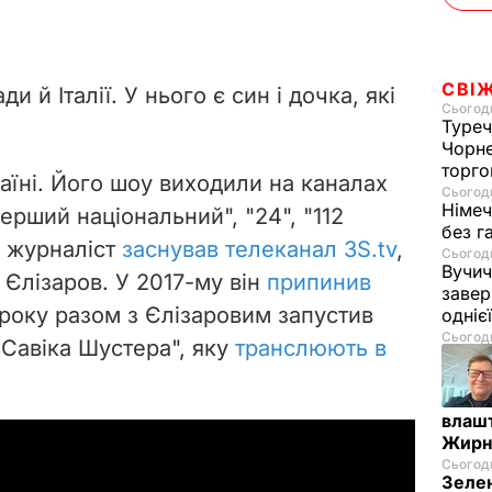
СВІ
 й Італії. У нього є син і дочка, які
Сьогодн
Туреч
Чорне
торго
аїні.
Його шоу виходили на каналах
Сьогодн
Німеч
"Перший національний", "24", "112
без г
і журналіст
заснував телеканал 3S.tv
,
Сьогодн
Вучич
Єлізаров. У 2017-му він
припинив
завер
 року разом з Єлізаровим запустив
одніє
Сьогодн
Савіка Шустера", яку
транслюють в
влашт
Жирн
Сьогодн
Зелен