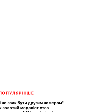
ПОПУЛЯРНІШЕ
Я не звик бути другим номером".
к золотий медаліст став