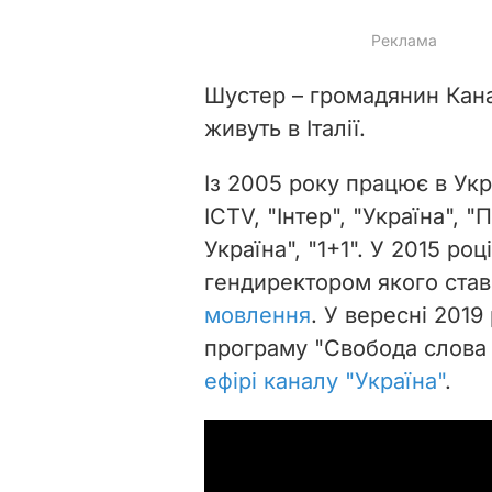
Шустер
–
громадянин Канади
живуть в Італії.
Із 2005 року працює в Укр
ICTV, "Інтер", "Україна", 
Україна", "1+1". У 2015 роц
гендиректором якого став 
мовлення
. У
вересні 2019
програму
"Свобода слова 
ефірі каналу "Україна"
.