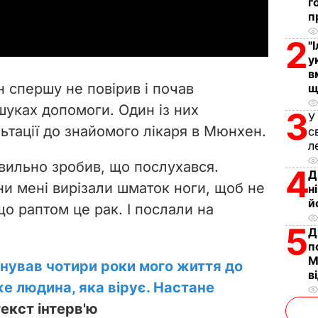
г
a
п
y
2
"
у
V
в
н спершу не повірив і почав
щ
i
шуках допомоги. Один із них
3
У
ьтації до знайомого лікаря в Мюнхен.
с
d
л
e
равильно зробив, що послухався.
4
Д
вони мені вирізали шматок ноги, щоб не
н
o
й
о раптом це рак. І послали на
5
Д
п
М
нував чотири роки мого життя до
в
же людина, яка вірує. Настане
екст інтерв'ю