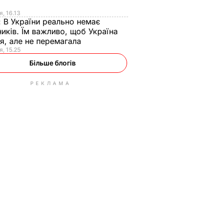
я
я, 16.13
:
В України реально немає
иків. Їм важливо, щоб Україна
я, але не перемагала
я, 15.25
Більше блогів
РЕКЛАМА