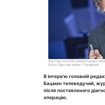
Шустер консультувався щодо своє
Фото: Шустер online / Facebook
В інтерв'ю головній реда
Бацман телеведучий, жур
після поставленого діагн
операцію.