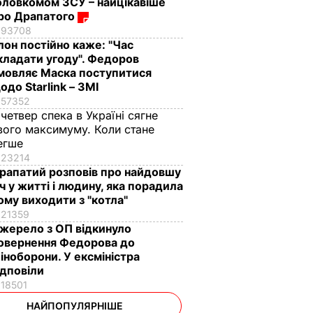
оловкомом ЗСУ – найцікавіше
ро Драпатого
93708
Ілон постійно каже: "Час
кладати угоду". Федоров
мовляє Маска поступитися
одо Starlink – ЗМІ
57352
 четвер спека в Україні сягне
вого максимуму. Коли стане
егше
23214
рапатий розповів про найдовшу
іч у житті і людину, яка порадила
ому виходити з "котла"
21359
жерело з ОП відкинуло
овернення Федорова до
іноборони. У ексміністра
ідповіли
18501
НАЙПОПУЛЯРНІШЕ