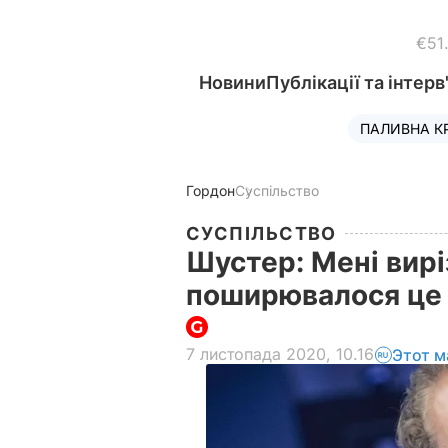
€51
Новини
Публікації та інтерв
ПАЛИВНА К
Гордон
Суспільство
СУСПІЛЬСТВО
Шустер: Мені вирі
поширювалося це 
7 листопада 2020, 10.16
Этот м