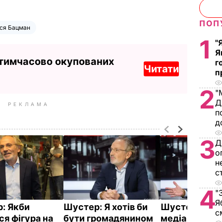
ПОП
ся Бацман
1
"
Я
 тимчасово окупованих
г
Читати
п
2
"
Д
РЕКЛАМА
п
д
3
Д
о
н
с
4
"
Я
: Якби
Шустер: Я хотів би
Шустер: Зако
с
ся фігура на
бути громадянином
медіа Україні