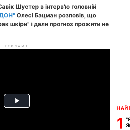
авік Шустер в інтерв'ю головній
РДОН"
Олесі Бацман розповів, що
рак шкіри" і дали прогноз прожити не
РЕКЛАМА
P
НАЙ
1
l
"
Я