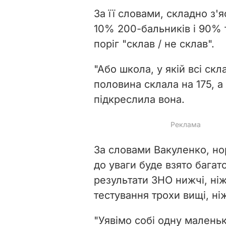
За її словами, складно з'я
10% 200-бальників і 90% 
поріг "склав / не склав".
"Або школа, у якій всі скла
половина склала на 175, а 
підкреслила вона.
За словами Вакуленко, н
до уваги буде взято багат
результати ЗНО нижчі, ніж
тестування трохи вищі, ні
"Уявімо собі одну малень