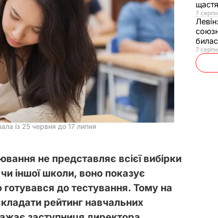
щаст
7 серпн
Левін
союзн
билас
7 серпн
ла із 25 червня до 17 липня
ювання не представляє всієї вибірки
 чи іншої школи, воно показує
о готувався до тестування. Тому на
 складати рейтинг навчальних
важає заступниця директора