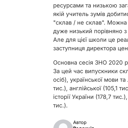
ресурсами та низькою заг
якій учитель зумів добитис
"склав / не склав". Можна
дуже низький порівняно з 
Але для цієї школи це реа
заступниця директора цен
Основна сесія ЗНО 2020 
За цей час випускники скл
осіб), української мови та 
тис.), англійської (105,1 ти
історії України (178,7 тис.),
тис.).
Автор