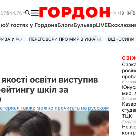
.67
$44.76
+19 КИЇВ
'ю
У гостях у Гордона
Блоги
Бульвар
LIVE
Ексклюзи
РИЗА У РФ
ПЕРЕГОВОРИ ПРО МИР В УКРАЇНІ
ВІДНОСИНИ
СВІ
Саака
росій
проб
якості освіти виступив
8 серпн
Юнус
ейтингу шкіл за
мир, 
О
8 серпн
Казар
атериал также можно прочитать на русском
студе
ТЦК
7 серпн
Невз
контр