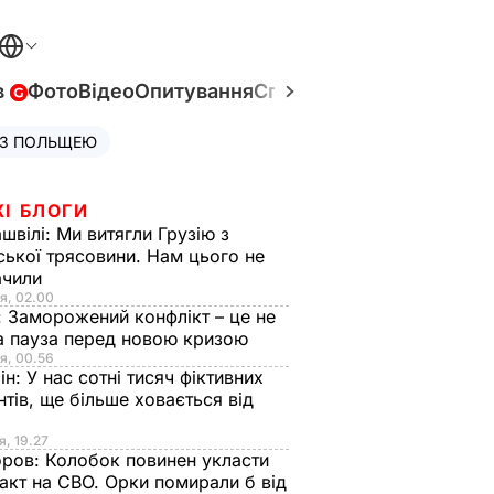
в
Фото
Відео
Опитування
Спецпроєкти
Війна в Укр
 З ПОЛЬЩЕЮ
ЖІ БЛОГИ
швілі:
Ми витягли Грузію з
ської трясовини. Нам цього не
ачили
я, 02.00
:
Заморожений конфлікт – це не
а пауза перед новою кризою
я, 00.56
ін:
У нас сотні тисяч фіктивних
нтів, ще більше ховається від
я, 19.27
оров:
Колобок повинен укласти
акт на СВО. Орки помирали б від