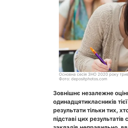
Основна сесія ЗНО 2020 року трива
Фото: depositphotos.com
Зовнішнє незалежне оцін
одинадцятикласників тієї
результати тільки тих, хт
підставі цих результатів
закладів неправильно, в