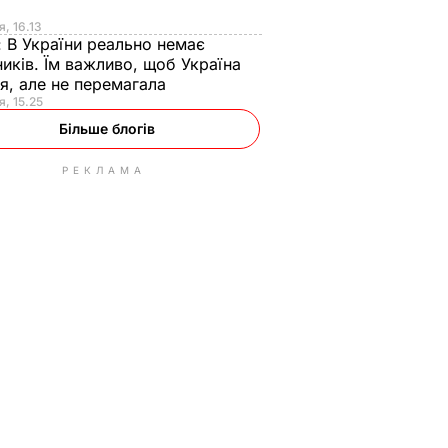
я
я, 16.13
:
В України реально немає
иків. Їм важливо, щоб Україна
я, але не перемагала
я, 15.25
Більше блогів
РЕКЛАМА