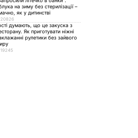
Запросили літечко в банки".
блука на зиму без стерилізації –
мачно, як у дитинстві
20826
ості думають, що це закуска з
есторану. Як приготувати ніжні
аклажанні рулетики без зайвого
иру
19245
вів про
Екссоратник
Як досвідчені
 Путіна
Зеленського
городники обирают