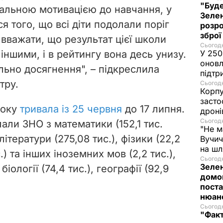
"Буде
альною мотивацією до навчання, у
Зелен
я того, що всі діти подолали поріг
розро
зброї
 вважати, що результат цієї школи
Сьогодн
іншими, і в рейтингу вона десь унизу.
У 250
оновл
льно досягнення", – підкреслила
підтр
тру.
Сьогодн
Корпу
засто
року
тривала із 25 червня
д
о 17 липня.
дроні
Сьогодн
али ЗНО з математики (152,1 тис.
"Не м
літератури (275,08 тис.), фізики (22,2
Вучич
на ш
с.) та інших іноземних мов (2,2 тис.),
Сьогодн
Зеле
 біології (74,4 тис.), географії (92,9
домо
поста
нюа
Сьогодн
"Фак