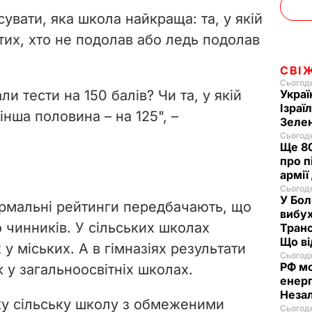
сувати, яка школа найкраща: та, у якій
тих, хто не подолав або ледь подолав
СВІ
Сьогодн
ли тести на 150 балів? Чи та, у якій
Украї
Ізраї
інша половина – на 125", –
Зеле
Сьогодн
Ще 80
про п
армії
Сьогодн
У Бол
ормальні рейтинги передбачають,
що
вибух
о чинників
. У сільських школах
Транс
Що в
 у міських. А в гімназіях результати
Сьогодн
РФ м
ж у загальноосвітніх школах.
енерг
Незал
ку сільську школу з обмеженими
Сьогодн