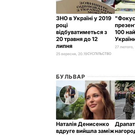
ЗНО в Україні у 2019
"Фоку
році
презен
відбуватиметься з
100 на
20 травня до 12
Україн
липня
27 лютого,
25 вересня, 20.19
СУСПІЛЬСТВО
БУЛЬВАР
Наталія Денисенко
Драпат
вдруге вийшла заміж
нагоро