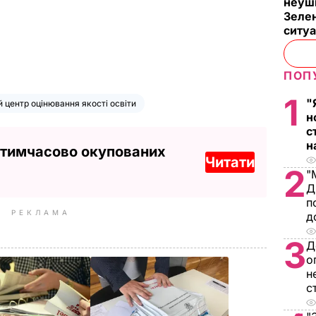
неуш
Зелен
ситу
ПОП
1
"
 центр оцінювання якості освіти
н
с
н
 тимчасово окупованих
Читати
2
"
Д
п
РЕКЛАМА
д
3
Д
о
н
с