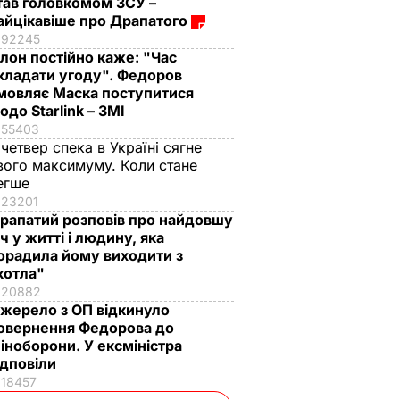
тав головкомом ЗСУ –
айцікавіше про Драпатого
92245
Ілон постійно каже: "Час
кладати угоду". Федоров
мовляє Маска поступитися
одо Starlink – ЗМІ
55403
 четвер спека в Україні сягне
вого максимуму. Коли стане
егше
23201
рапатий розповів про найдовшу
іч у житті і людину, яка
орадила йому виходити з
котла"
20882
жерело з ОП відкинуло
овернення Федорова до
іноборони. У ексміністра
ідповіли
18457