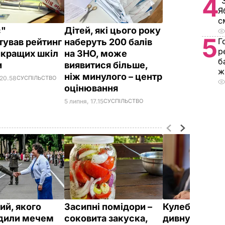
4
"
Я
с
с"
Дітей, які цього року
5
Г
тував рейтинг
наберуть 200 балів
р
йкращих шкіл
на ЗНО, може
б
и
виявитися більше,
ж
ніж минулого – центр
 20.58
СУСПІЛЬСТВО
оцінювання
5 липня, 17.15
СУСПІЛЬСТВО
ий, якого
Засипні помідори –
Кулеба розпо
дили мечем
соковита закуска,
дивну манеру