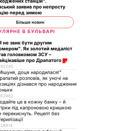
коджених станцій".
ський заявив про непросту
ацію перед зимою
Більше новин
УЛЯРНЕ В БУЛЬВАРІ
Я не звик бути другим
омером". Як золотий медаліст
тав головкомом ЗСУ –
айцікавіше про Драпатого
92245
Мішуня, доця народилася!"
рапатий розповів, як уночі на
озиціях дізнався про народження
оньки
63962
одайте це в кожну банку – й
гірки під капроновою кришкою
е перекиснуть. Рецепт без
терилізації
28914