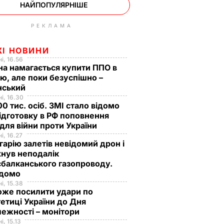
НАЙПОПУЛЯРНІШЕ
РЕКЛАМА
ЖІ НОВИНИ
і, 16.56
на намагається купити ППО в
лю, але поки безуспішно –
нський
і, 16.30
0 тис. осіб. ЗМІ стало відомо
ідготовку в РФ поповнення
 для війни проти України
і, 16.27
гарію залетів невідомий дрон і
нув неподалік
балканського газопроводу.
ідомо
і, 15.38
оже посилити удари по
етиці України до Дня
ежності – монітори
і, 15.13