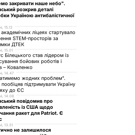
мо закривати наше небо".
ський розкрив деталі
бки Україною антибалістичної
і, 15.12
 академічних ліцеях стартувало
ення STEM-просторів за
имки ДТЕК​
і, 15.01
с Білецького став лідером із
сування бойових роботів і
в – Коваленко
і, 14.47
атимемо жодних проблем".
 пообіцяв підтримувати Україну
ляху до ЄС
і, 14.08
нський повідомив про
вленість із США щодо
чання ракет для Patriot. Є
нс
і, 13.51
тично не залишилося