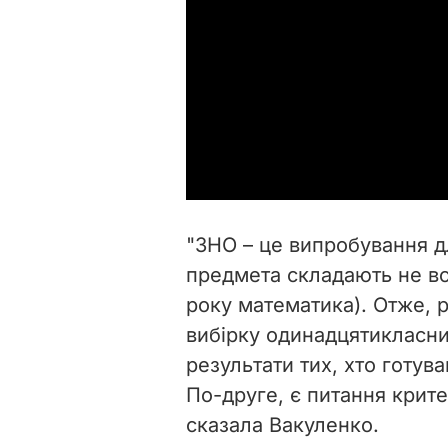
"ЗНО – це випробування для
предмета складають не всі
року математика). Отже, 
вибірку одинадцятикласник
результати тих, хто готув
По-друге, є питання крите
сказала Вакуленко.