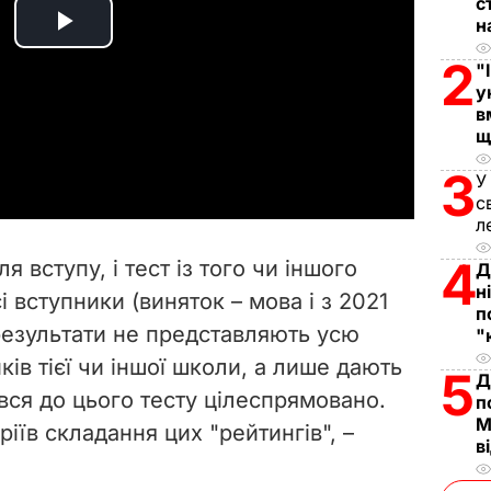
с
н
P
2
"
l
у
в
щ
a
3
У
y
с
л
V
4
 вступу, і тест із того чи іншого
Д
i
н
 вступники (виняток – мова і з 2021
п
результати не представляють усю
d
"
ів тієї чи іншої школи, а лише дають
5
Д
e
ався до цього тесту цілеспрямовано.
п
М
ріїв складання цих "рейтингів", –
o
в