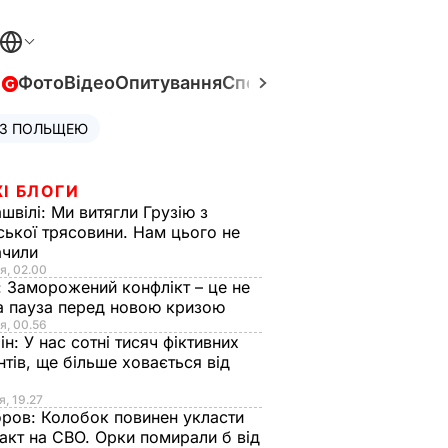
в
Фото
Відео
Опитування
Спецпроєкти
Війна в Укра
 З ПОЛЬЩЕЮ
І БЛОГИ
швілі:
Ми витягли Грузію з
ської трясовини. Нам цього не
ачили
я, 02.00
:
Заморожений конфлікт – це не
а пауза перед новою кризою
я, 00.56
ін:
У нас сотні тисяч фіктивних
нтів, ще більше ховається від
я, 19.27
оров:
Колобок повинен укласти
акт на СВО. Орки помирали б від