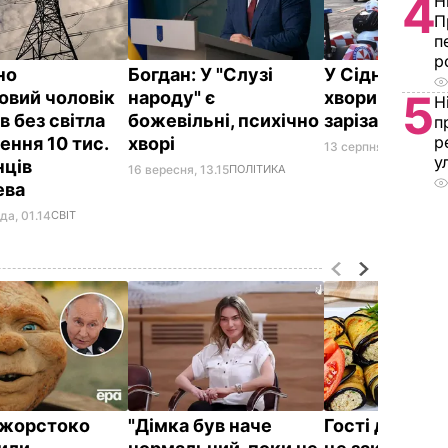
4
Н
П
п
р
но
Богдан: У "Слузі
У Сіднеї псих
5
овий чоловік
народу" є
хворий чолов
Н
в без світла
божевільні, психічно
зарізав жінк
п
р
ення 10 тис.
хворі
13 серпня, 14.04
СВІТ
у
ців
16 вересня, 13.15
ПОЛІТИКА
ева
да, 01.14
СВІТ
ї жорстоко
"Дімка був наче
Гості думают