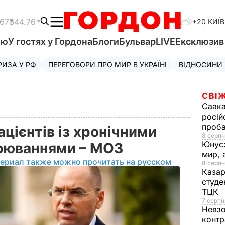
.67
$44.76
+20 КИЇВ
'ю
У гостях у Гордона
Блоги
Бульвар
LIVE
Ексклюзи
РИЗА У РФ
ПЕРЕГОВОРИ ПРО МИР В УКРАЇНІ
ВІДНОСИНИ
СВІЖ
Саака
росій
проб
пацієнтів із хронічними
8 серпн
Юнус
орюваннями – МОЗ
мир, 
териал также можно прочитать на русском
8 серпн
Казар
студе
ТЦК
7 серпн
Невз
контр