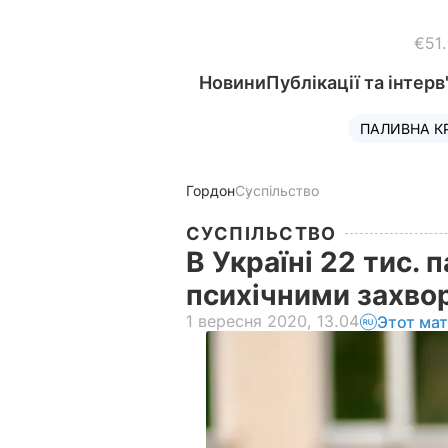
€51
Новини
Публікації та інтерв
ПАЛИВНА К
Гордон
Суспільство
СУСПІЛЬСТВО
В Україні 22 тис. 
психічними захв
1 вересня 2020, 13.04
Этот ма