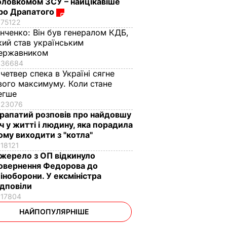
оловкомом ЗСУ – найцікавіше
ро Драпатого
75122
інченко:
Він був генералом КДБ,
кий став українським
ержавником
36684
 четвер спека в Україні сягне
вого максимуму. Коли стане
егше
23076
рапатий розповів про найдовшу
іч у житті і людину, яка порадила
ому виходити з "котла"
18121
жерело з ОП відкинуло
овернення Федорова до
іноборони. У ексміністра
ідповіли
17804
НАЙПОПУЛЯРНІШЕ