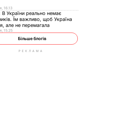
я
я, 16.13
:
В України реально немає
иків. Їм важливо, щоб Україна
я, але не перемагала
я, 15.25
Більше блогів
РЕКЛАМА