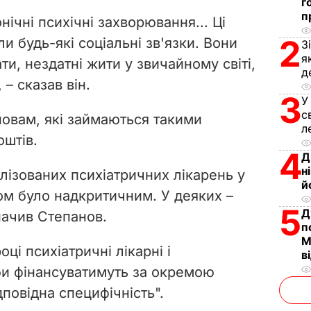
г
п
нічні психічні захворювання... Ці
2
и будь-які соціальні зв'язки. Вони
З
я
ти, нездатні жити у звичайному світі,
д
, – сказав він.
3
У
с
новам, які займаються такими
л
оштів.
4
Д
н
лізованих психіатричних лікарень у
й
ом було надкритичним. У деяких
–
5
Д
значив Степанов.
п
М
оці психіатричні лікарні і
в
би фінансуватимуть за окремою
повідна специфічність".