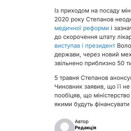
Із приходом на посаду мін
2020 року Степанов нео
медичної реформи
і зазн
до скорочення штату ліка
виступав і президент
Воло
держави, через новий ме
звільнено приблизно 50 тис
5 травня Степанов анонс
Чиновник заявив, що її не
пообіцяв, що міністерств
якими будуть фінансувати 
Автор
Редакція