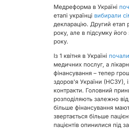
Медреформа в Україні
поч
етапі українці
вибирали сі
декларацію. Другий етап 
року, але в підсумку його
року.
Із 1 квітня в Україні
почали
медичних послуг, а лікар
фінансування – тепер гро
здоров'я України (НСЗУ), 
контракти. Головний прин
розподіляють залежно від 
більше фінансування мають
звертається більше пацієн
пацієнтів опинилися під з