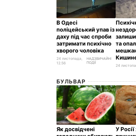
В Одесі
Психіч
поліцейський упав із
нездор
даху під час спроби
залиши
затримати психічно
та опал
хворого чоловіка
мешкан
Кишин
24 листопада,
НАДЗВИЧАЙНІ
ПОДІЇ
12.56
24 листопа
БУЛЬВАР
Як досвідчені
У Росі