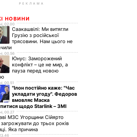
РЕКЛАМА
ЖІ НОВИНИ
і, 02.00
Саакашвілі:
Ми витягли
Грузію з російської
трясовини. Нам цього не
ачили
і, 00.56
Юнус:
Заморожений
конфлікт – це не мир, а
пауза перед новою
ою
і, 00.51
"Ілон постійно каже: "Час
укладати угоду". Федоров
вмовляє Маска
питися щодо Starlink – ЗМІ
і, 00.27
аві МЗС Угорщини Сійярто
загрожувати до трьох років
иці. Яка причина
23.46