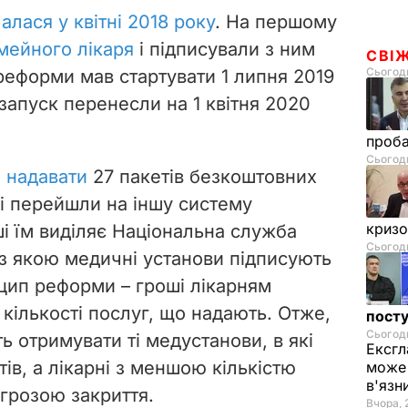
алася у квітні 2018 року
. На першому
мейного лікаря
і підписували з ним
СВІ
Сьогодн
реформи мав стартувати 1 липня 2019
 запуск перенесли на 1 квітня 2020
проб
Сьогодн
 надавати
27 пакетів безкоштовних
ні перейшли на іншу систему
криз
ші їм виділяє Національна служба
Сьогодн
із якою медичні установи підписують
цип реформи – гроші лікарням
кількості послуг, що надають. Отже,
посту
Сьогодн
 отримувати ті медустанови, в які
Ексгл
тів, а лікарні з меншою кількістю
може 
в'язн
агрозою закриття.
Вчора, 