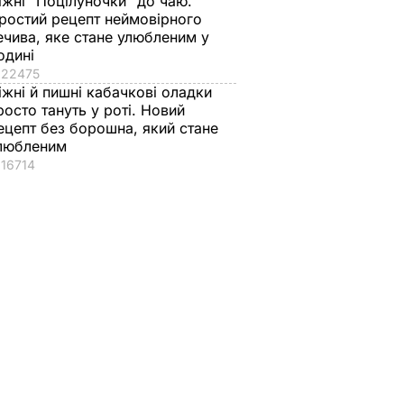
іжні "Поцілуночки" до чаю.
ростий рецепт неймовірного
ечива, яке стане улюбленим у
одині
ічно
22475
ік
іжні й пишні кабачкові оладки
у
росто тануть у роті. Новий
ецепт без борошна, який стане
любленим
16714
ь, що
"Нічого нав'язувати
Змішайте це з