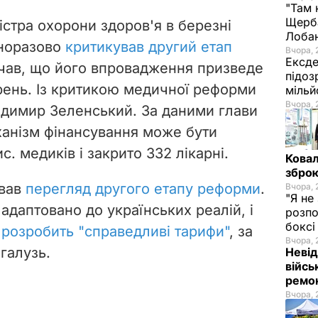
"Там 
Щерба
істра охорони здоров'я в березні
Лоба
дноразово
критикував другий етап
Вчора, 
Ексде
ачав, що його впровадження призведе
підоз
рень. Із критикою медичної реформи
мільй
Вчора, 
димир Зеленський. За даними глави
ханізм фінансування може бути
. медиків і закрито 332 лікарні.
Ковал
зброю
ував
перегляд другого етапу реформи
.
Вчора, 
"Я не
 адаптовано до українських реалій, і
розпо
бокс
о
розробить "справедливі тарифи"
, за
Вчора, 
галузь.
Невід
війсь
ремон
Вчора, 