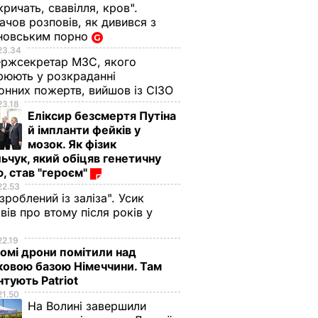
кричать, свавілля, кров".
чов розповів, як дивився з
новським порно
23.34
ржсекретар МЗС, якого
рюють у розкраданні
онних пожертв, вийшов із СІЗО
23.18
Еліксир безсмертя Путіна
й імпланти фейків у
мозок. Як фізик
ьчук, який обіцяв генетичну
, став "героєм"
22.53
 зроблений із заліза". Усик
вів про втому після років у
і
22.19
омі дрони помітили над
ковою базою Німеччини. Там
тують Patriot
21.50
На Волині завершили