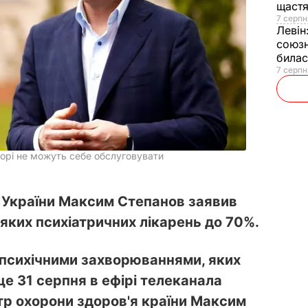
щаст
7 серпн
Левін
союзн
билас
7 серпн
ворі не можуть себе обслуговувати
я України Максим Степанов заявив
яких психіатричних лікарень до 70%.
із психічними захворюваннями, яких
це 31 серпня в ефірі телеканала
тр охорони здоров'я країни Максим