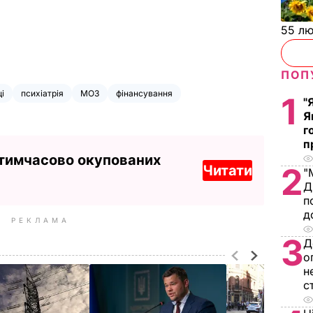
55 л
ПОП
і
психіатрія
МОЗ
фінансування
1
"
Я
г
п
 тимчасово окупованих
2
Читати
"
Д
п
д
РЕКЛАМА
3
Д
о
н
с