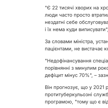
"
Є 22 тисячі хворих на хро
люди часто просто втратил
нездатні себе обслуговува
і їх нема куди виписувати
"
За словами міністра, уста
пацієнтами, не вистачає к
"
Недофінансування спеціа
порівнянні з минулим рок
дефіцит мінус 70%
", – за
Він прогнозує, що у 2021 р
протитуберкульозні служ
програмою, "тому що є від