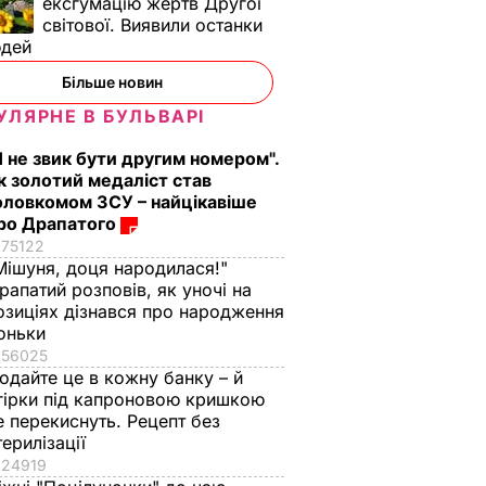
ексгумацію жертв Другої
світової. Виявили останки
юдей
Більше новин
УЛЯРНЕ В БУЛЬВАРІ
Я не звик бути другим номером".
к золотий медаліст став
оловкомом ЗСУ – найцікавіше
ро Драпатого
75122
Мішуня, доця народилася!"
рапатий розповів, як уночі на
озиціях дізнався про народження
оньки
56025
одайте це в кожну банку – й
гірки під капроновою кришкою
е перекиснуть. Рецепт без
терилізації
24919