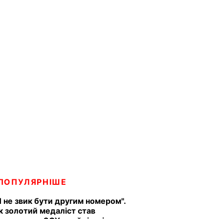
ПОПУЛЯРНІШЕ
Я не звик бути другим номером".
к золотий медаліст став