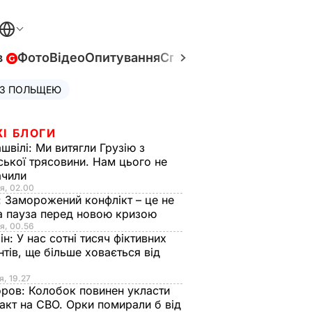
в
Фото
Відео
Опитування
Спецпроєкти
Війна в Укр
 З ПОЛЬЩЕЮ
ЖІ БЛОГИ
швілі:
Ми витягли Грузію з
ської трясовини. Нам цього не
ачили
я, 02.00
:
Заморожений конфлікт – це не
а пауза перед новою кризою
я, 00.56
ін:
У нас сотні тисяч фіктивних
нтів, ще більше ховається від
я, 19.27
оров:
Колобок повинен укласти
акт на СВО. Орки помирали б від