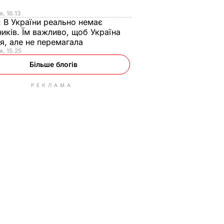
я
я, 16.13
:
В України реально немає
иків. Їм важливо, щоб Україна
я, але не перемагала
я, 15.25
Більше блогів
РЕКЛАМА