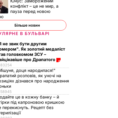
Юнус:
Заморожений
конфлікт – це не мир, а
пауза перед новою
ою
Більше новин
УЛЯРНЕ В БУЛЬВАРІ
Я не звик бути другим
омером". Як золотий медаліст
тав головкомом ЗСУ –
айцікавіше про Драпатого
83254
Мішуня, доця народилася!"
рапатий розповів, як уночі на
озиціях дізнався про народження
оньки
58945
одайте це в кожну банку – й
гірки під капроновою кришкою
е перекиснуть. Рецепт без
терилізації