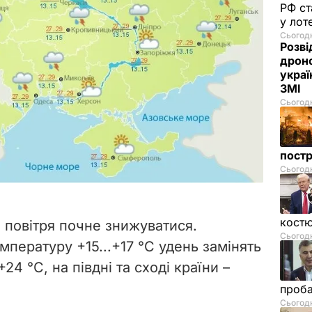
РФ ст
у лот
Сьогодн
Розві
дроно
украї
ЗМІ
Сьогодн
пост
Сьогодн
костю
 повітря почне знижуватися.
Сьогодн
мпературу +15...+17 °С удень замінять
+24 °С, на півдні та сході країни –
проб
Сьогодн