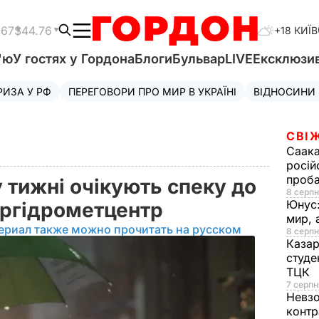
.67
$44.76
+18 КИЇВ
'ю
У гостях у Гордона
Блоги
Бульвар
LIVE
Ексклюзи
РИЗА У РФ
ПЕРЕГОВОРИ ПРО МИР В УКРАЇНІ
ВІДНОСИНИ
СВІ
Саака
росій
проб
у тижні очікують спеку до
8 серпн
Юнус
Укргідрометцентр
мир, 
ериал также можно прочитать на русском
8 серпн
Казар
студе
ТЦК
7 серпн
Невз
контр