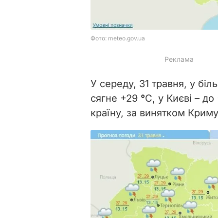
У середу, 31 травня, у бі
сягне +29
°
С, у Києві – д
країну, за винятком Криму