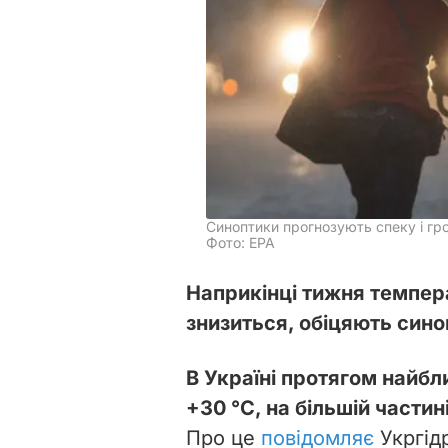
Синоптики прогнозують спеку і гр
Фото: ЕРА
Наприкінці тижня темпера
знизиться, обіцяють сино
В Україні протягом найбл
+30 °С, на більшій частин
Про це
повідомляє
Укргід