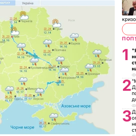
криз
ПОП
1
"
н
с
н
2
"
Д
п
д
3
Д
о
н
с