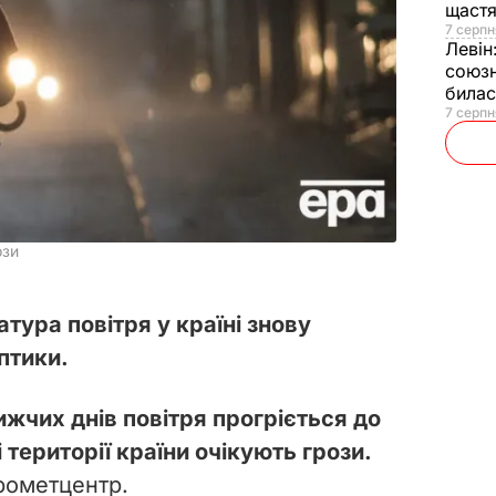
щаст
7 серпн
Левін
союзн
билас
7 серпн
ози
тура повітря у країні знову
птики.
ижчих днів повітря прогріється до
і території країни очікують грози.
рометцентр.