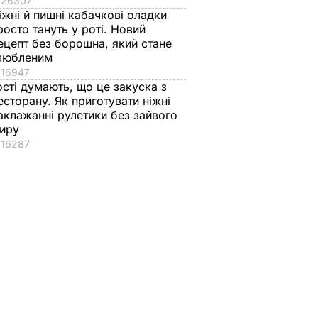
26307
іжні й пишні кабачкові оладки
росто тануть у роті. Новий
ецепт без борошна, який стане
любленим
16947
ості думають, що це закуска з
есторану. Як приготувати ніжні
аклажанні рулетики без зайвого
иру
16287