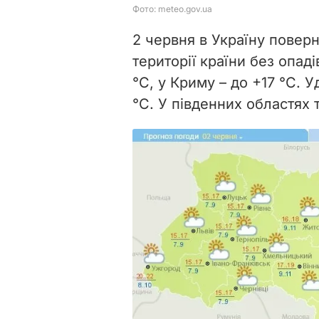
2 червня в Україну поверн
території країни без опадів
°С, у Криму – до +17 °С. 
°С. У південних областях 