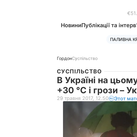
€51
Новини
Публікації та інтерв
ПАЛИВНА К
Гордон
Суспільство
СУСПІЛЬСТВО
В Україні на цьом
+30 °С і грози – 
29 травня 2017, 12.50
Этот мат