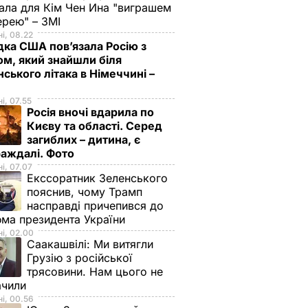
ала для Кім Чен Ина "виграшем
ерею" – ЗМІ
і, 08.22
дка США пов’язала Росію з
м, який знайшли біля
нського літака в Німеччині –
і, 07.55
Росія вночі вдарила по
Києву та області. Серед
загиблих – дитина, є
раждалі. Фото
і, 07.07
Екссоратник Зеленського
пояснив, чому Трамп
насправді причепився до
ма президента України
і, 02.00
Саакашвілі:
Ми витягли
Грузію з російської
трясовини. Нам цього не
ачили
і, 00.56