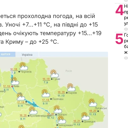
4
Н
п
еться прохолодна погода, на всій
р
у
. Уночі +7...+11 °С, на півдні до +15
Удень очікують температуру +15...+19
5
Г
р
та Криму – до +25 °С.
б
ж