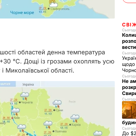
СВІ
Сьогодн
Колиш
розпо
вести
льшості областей денна температура
Сьогодн
Украї
о +30 °С. Дощі із грозами охоплять усю
щодо 
 і Миколаївської області.
Чорн
Сьогодн
Не а
розкр
Свир
Сьогодн
буди
Сьогодн
До $2