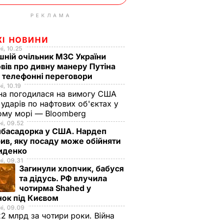
РЕКЛАМА
ЖІ НОВИНИ
і, 10.25
ній очільник МЗС України
вів про дивну манеру Путіна
 телефонні переговори
і, 10.19
на погодилася на вимогу США
ударів по нафтових об'єктах у
ому морі — Bloomberg
і, 09.52
мбасадорка у США. Нардеп
ив, яку посаду може обійняти
иденко
і, 09.31
Загинули хлопчик, бабуся
та дідусь. РФ влучила
чотирма Shahed у
нок під Києвом
і, 09.09
2 млрд за чотири роки. Війна