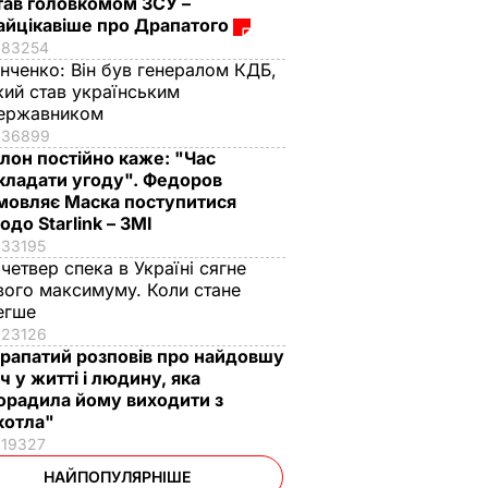
тав головкомом ЗСУ –
айцікавіше про Драпатого
83254
інченко:
Він був генералом КДБ,
кий став українським
ержавником
36899
Ілон постійно каже: "Час
кладати угоду". Федоров
мовляє Маска поступитися
одо Starlink – ЗМІ
33195
 четвер спека в Україні сягне
вого максимуму. Коли стане
егше
23126
рапатий розповів про найдовшу
іч у житті і людину, яка
орадила йому виходити з
котла"
19327
НАЙПОПУЛЯРНІШЕ