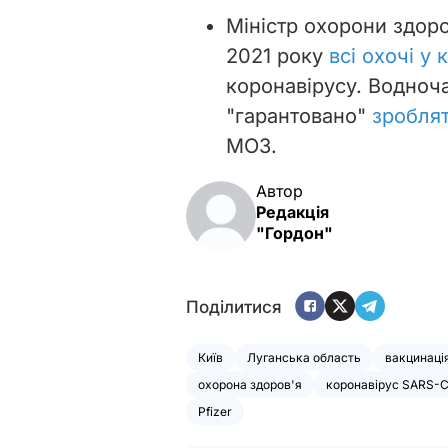
Міністр охорони здоро
2021 року
всі охочі у
коронавірусу. Водноча
"гарантовано"
зроблят
МОЗ.
Автор
Редакція
"Гордон"
Поділитися
Київ
Луганська область
вакцинаці
охорона здоров'я
коронавірус SARS-C
Pfizer