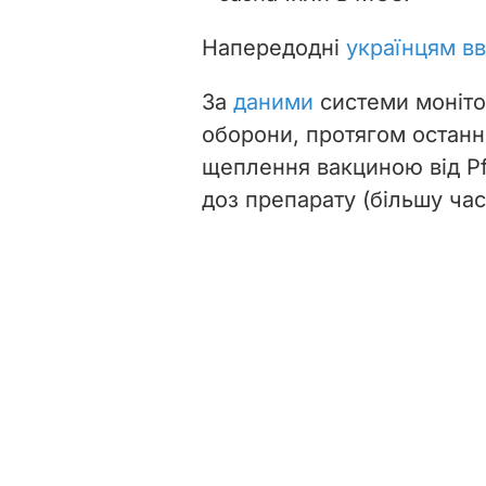
Напередодні
українцям вв
За
даними
системи моніто
оборони, протягом останнь
щеплення вакциною від Pf
доз препарату (більшу час