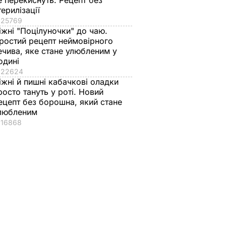
е перекиснуть. Рецепт без
терилізації
25769
іжні "Поцілуночки" до чаю.
ростий рецепт неймовірного
ечива, яке стане улюбленим у
одині
22624
іжні й пишні кабачкові оладки
росто тануть у роті. Новий
ецепт без борошна, який стане
любленим
16868
ни
иновані
19 бути
ові
ЛЬСТВО