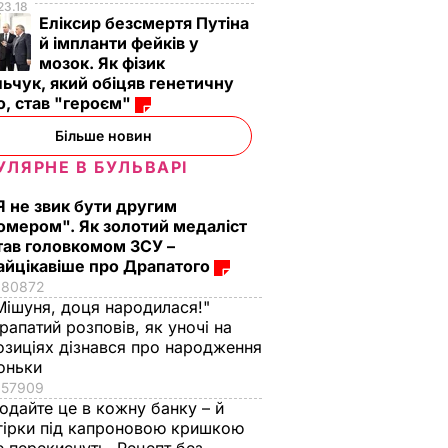
23.18
Еліксир безсмертя Путіна
й імпланти фейків у
мозок. Як фізик
ьчук, який обіцяв генетичну
, став "героєм"
Більше новин
УЛЯРНЕ В БУЛЬВАРІ
Я не звик бути другим
омером". Як золотий медаліст
тав головкомом ЗСУ –
айцікавіше про Драпатого
80872
Мішуня, доця народилася!"
рапатий розповів, як уночі на
озиціях дізнався про народження
оньки
57909
одайте це в кожну банку – й
гірки під капроновою кришкою