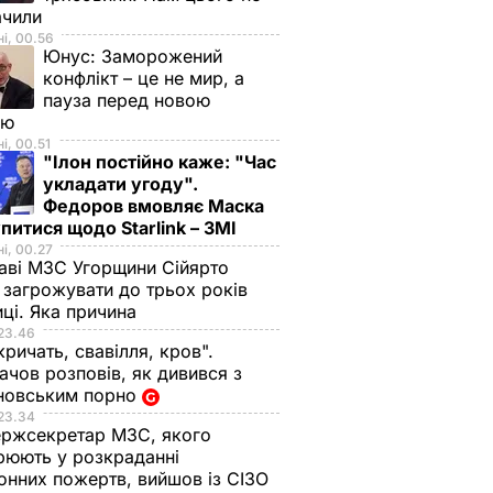
ачили
і, 00.56
Юнус:
Заморожений
конфлікт – це не мир, а
пауза перед новою
ою
і, 00.51
"Ілон постійно каже: "Час
укладати угоду".
Федоров вмовляє Маска
питися щодо Starlink – ЗМІ
і, 00.27
аві МЗС Угорщини Сійярто
загрожувати до трьох років
иці. Яка причина
23.46
кричать, свавілля, кров".
чов розповів, як дивився з
новським порно
23.34
ржсекретар МЗС, якого
рюють у розкраданні
онних пожертв, вийшов із СІЗО