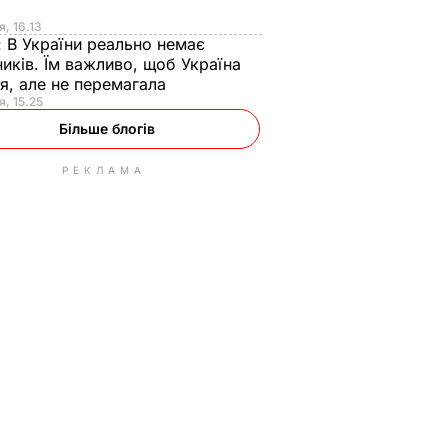
я
я, 16.13
:
В України реально немає
иків. Їм важливо, щоб Україна
я, але не перемагала
я, 15.25
Більше блогів
РЕКЛАМА