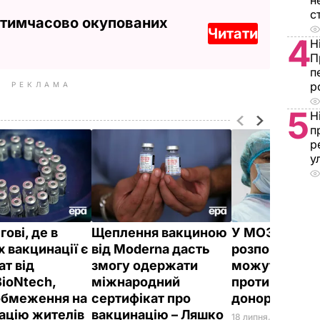
н
с
 тимчасово окупованих
Читати
4
Н
П
п
р
РЕКЛАМА
5
Н
п
р
у
гові, де в
Щеплення вакциною
У МОЗ Украї
х вакцинації є
від Moderna дасть
розповіли, чи
ат від
змогу одержати
можуть вакц
BioNtech,
міжнародний
проти COVID-
обмеження на
сертифікат про
донорами кр
ацію жителів
вакцинацію – Ляшко
18 липня, 12.25
СУСПІ