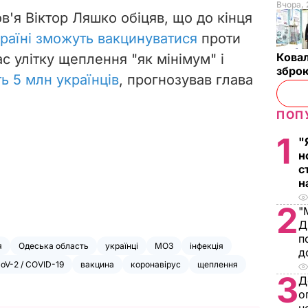
Вчора, 
в'я Віктор Ляшко обіцяв, що до кінця
 країні зможуть вакцинуватися
проти
Ковал
с улітку щеплення "як мінімум" і
зброю
ь 5 млн українців
, прогнозував глава
ПОП
1
"
н
с
н
2
"
Д
п
я
Одеська область
українці
МОЗ
інфекція
д
oV-2 / COVID-19
вакцина
коронавірус
щеплення
3
Д
о