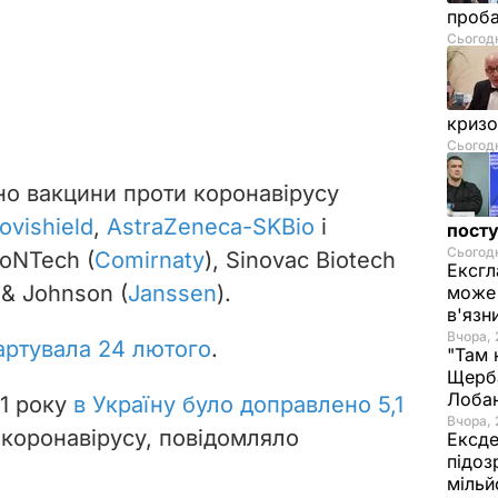
проб
Сьогодн
криз
Сьогодн
но вакцини проти коронавірусу
ovishield
,
AstraZeneca-SKBio
і
посту
Сьогодн
BioNTech (
Comirnaty
), Sinovac Biotech
Ексгл
 & Johnson (
Janssen
).
може 
в'язн
Вчора, 
артувала 24 лютого
.
"Там 
Щерба
Лоба
21 року
в Україну було доправлено 5,1
Вчора, 
коронавірусу, повідомляло
Ексде
підоз
мільй