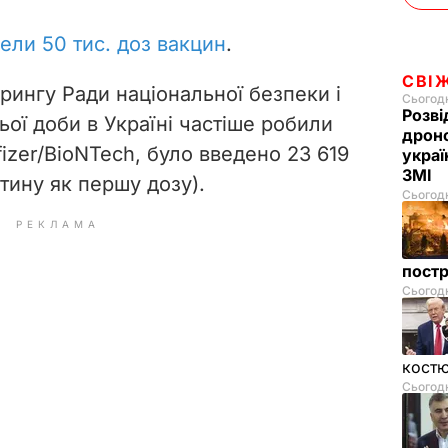
ели 50 тис. доз вакцин
.
СВІ
рингу Ради національної безпеки і
Сьогодн
Розві
ої доби в Україні частіше робили
дроно
izer/BioNTech, було введено 23 619
украї
ЗМІ
тину як першу дозу).
Сьогодн
РЕКЛАМА
пост
Сьогодн
костю
Сьогодн