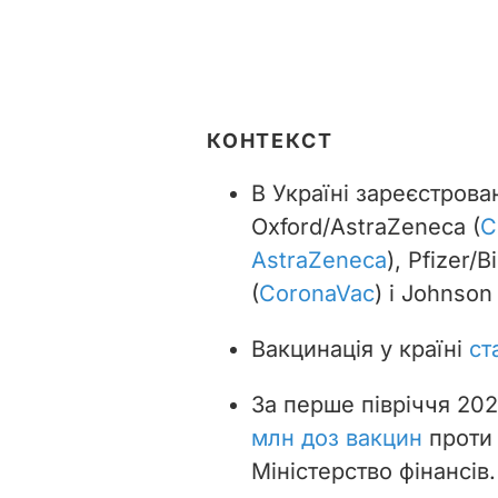
КОНТЕКСТ
В Україні зареєстрова
Oxford/AstraZeneca (
C
AstraZeneca
), Pfizer/
(
CoronaVac
) і Johnson
Вакцинація у країні
ст
За перше півріччя 20
млн доз вакцин
проти 
Міністерство фінансів.