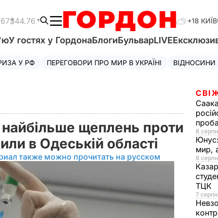
.67
$44.76
+18 КИЇВ
'ю
У гостях у Гордона
Блоги
Бульвар
LIVE
Ексклюзи
РИЗА У РФ
ПЕРЕГОВОРИ ПРО МИР В УКРАЇНІ
ВІДНОСИНИ
СВІ
Саака
росій
проб
ю найбільше щеплень проти
8 серпн
Юнус
или в Одеській області
мир, 
риал также можно прочитать на русском
8 серпн
Казар
студе
ТЦК
7 серпн
Невз
контр