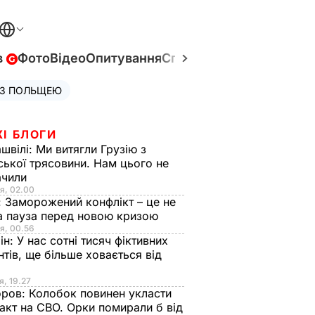
в
Фото
Відео
Опитування
Спецпроєкти
Війна в Укр
 З ПОЛЬЩЕЮ
ЖІ БЛОГИ
швілі:
Ми витягли Грузію з
ської трясовини. Нам цього не
ачили
я, 02.00
:
Заморожений конфлікт – це не
а пауза перед новою кризою
я, 00.56
ін:
У нас сотні тисяч фіктивних
нтів, ще більше ховається від
я, 19.27
оров:
Колобок повинен укласти
акт на СВО. Орки помирали б від