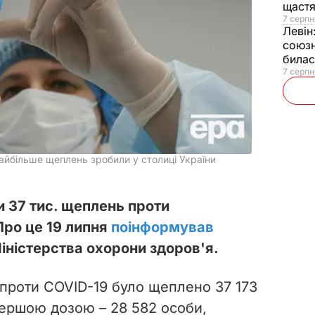
щаст
7 серпн
Левін
союзн
билас
7 серпн
 найбільше щеплень зробили у столиці України
и 37 тис. щеплень проти
 Про це 19 липня
поінформував
іністерства охорони здоров'я.
 проти COVID-19 було щеплено 37 173
 першою дозою – 28 582 особи,