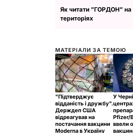
Як читати ”ГОРДОН” на
територіях
МАТЕРІАЛИ ЗА ТЕМОЮ
"Підтверджує
У Черні
відданість і дружбу".
центра
Держдеп США
препар
відреагував на
Pfizer/
постачання вакцини
ввели 
Moderna в Україну
вакцин