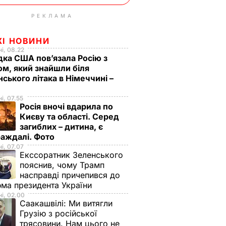
РЕКЛАМА
ЖІ НОВИНИ
і, 08.22
дка США пов’язала Росію з
м, який знайшли біля
нського літака в Німеччині –
і, 07.55
Росія вночі вдарила по
Києву та області. Серед
загиблих – дитина, є
раждалі. Фото
і, 07.07
Екссоратник Зеленського
пояснив, чому Трамп
насправді причепився до
ма президента України
і, 02.00
Саакашвілі:
Ми витягли
Грузію з російської
трясовини. Нам цього не