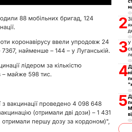
с
н
V
2
одили 88 мобільних бригад, 124
З
i
я
нації.
д
d
3
оти коронавірусу ввели упродовж 24
У
с
e
– 7367, найменше – 144 – у Луганській.
л
o
цинації лідером за кількістю
4
Д
н
 – майже 598 тис.
п
"
5
Д
п
ї з вакцинації проведено 4 098 648
М
вакцинацію (отримали дві дози) – 1 431
в
ни отримали першу дозу за кордоном)",