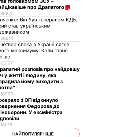
тав головкомом ЗСУ –
айцікавіше про Драпатого
80872
інченко:
Він був генералом КДБ,
кий став українським
ержавником
36814
 четвер спека в Україні сягне
вого максимуму. Коли стане
егше
23107
рапатий розповів про найдовшу
іч у житті і людину, яка
орадила йому виходити з
котла"
18990
жерело з ОП відкинуло
овернення Федорова до
іноборони. У ексміністра
ідповіли
18016
НАЙПОПУЛЯРНІШЕ