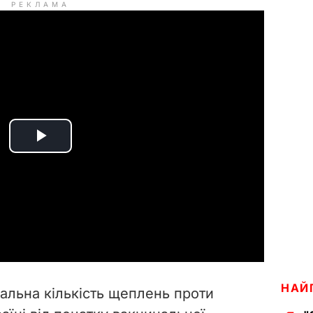
РЕКЛАМА
P
l
a
y
V
НАЙ
альна кількість щеплень проти
i