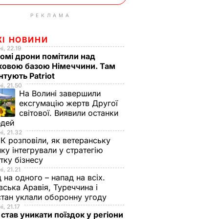
РЕКЛАМА
ЖІ НОВИНИ
і, 22.19
омі дрони помітили над
ковою базою Німеччини. Там
тують Patriot
і, 21.50
На Волині завершили
ексгумацію жертв Другої
світової. Виявили останки
юдей
і, 21.32
К розповіли, як ветеранську
ику інтегрували у стратегію
тку бізнесу
і, 21.21
 на одного – напад на всіх.
вська Аравія, Туреччина і
тан уклали оборонну угоду
і, 21.17
 став уникати поїздок у регіони