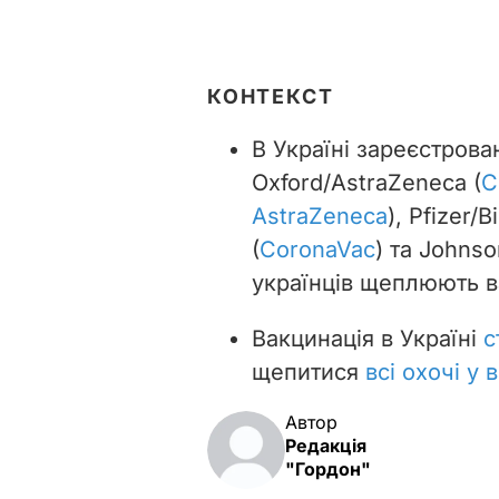
КОНТЕКСТ
В Україні зареєстрова
Oxford/AstraZeneca (
C
AstraZeneca
), Pfizer/
(
CoronaVac
) та Johnso
українців щеплюють в
Вакцинація в Україні
с
щепитися
всі охочі у в
Автор
Редакція
"Гордон"