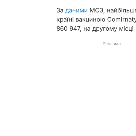
За
даними
МОЗ, найбільше
країні вакциною Comirnat
860 947, на другому місц