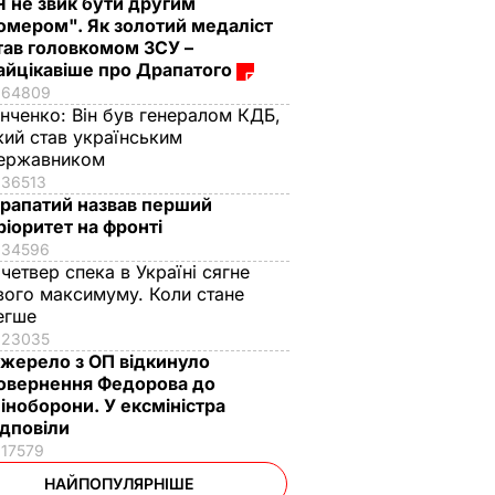
Я не звик бути другим
омером". Як золотий медаліст
тав головкомом ЗСУ –
айцікавіше про Драпатого
64809
інченко:
Він був генералом КДБ,
кий став українським
ержавником
36513
рапатий назвав перший
ріоритет на фронті
34596
 четвер спека в Україні сягне
вого максимуму. Коли стане
егше
23035
жерело з ОП відкинуло
овернення Федорова до
іноборони. У ексміністра
ідповіли
17579
НАЙПОПУЛЯРНІШЕ