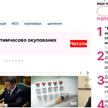
інші 
ПОП
ація
МОЗ
коронавірус
щеплення
1
"
н
с
 тимчасово окупованих
н
Читати
2
"
Д
РЕКЛАМА
п
д
3
Д
о
н
с
4
Н
П