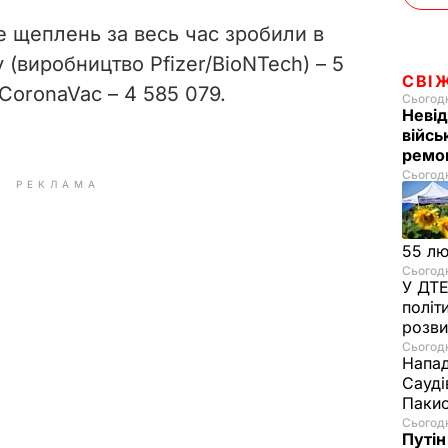
 щеплень за весь час зробили в
y (виробництво Pfizer/BioNTech)
–
5
СВІ
і CoronaVac
– 4 585 079.
Сьогодн
Невід
війсь
ремон
Сьогодн
РЕКЛАМА
55 л
Сьогодн
У ДТЕ
політ
розви
Сьогодн
Напад
Сауді
Пакис
Сьогодн
Путін