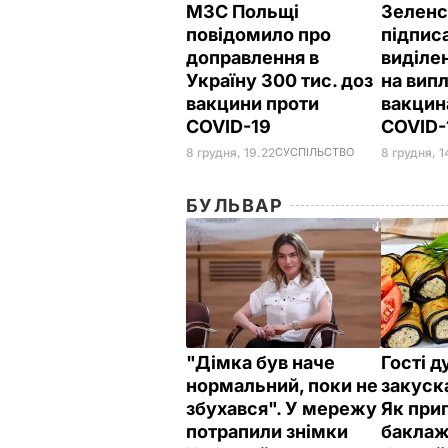
МЗС Польщі
Зеленс
повідомило про
підпис
доправлення в
виділе
Україну 300 тис. доз
на випл
вакцини проти
вакцин
COVID-19
COVID-
8 грудня, 19.22
СУСПІЛЬСТВО
8 грудня, 1
БУЛЬВАР
"Дімка був наче
Гості 
нормальний, поки не
закуска
збухався". У мережу
Як при
потрапили знімки
баклаж