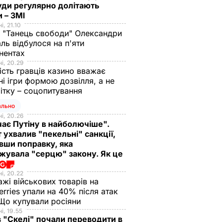
уди регулярно долітають
 – ЗМІ
і, 21.10
 "Танець свободи" Олександри
ль відбулося на п'яти
нентах
і, 20.29
ість гравців казино вважає
ні ігри формою дозвілля, а не
ітку – соцопитування
ально
і, 20.26
ає Путіну в найболючіше".
 ухвалив "пекельні" санкції,
вши поправку, яка
жувала "серцю" закону. Як це
і, 20.22
жі військових товарів на
erries упали на 40% після атак
Що купували росіяни
і, 19.55
в "Скелі" почали переводити в