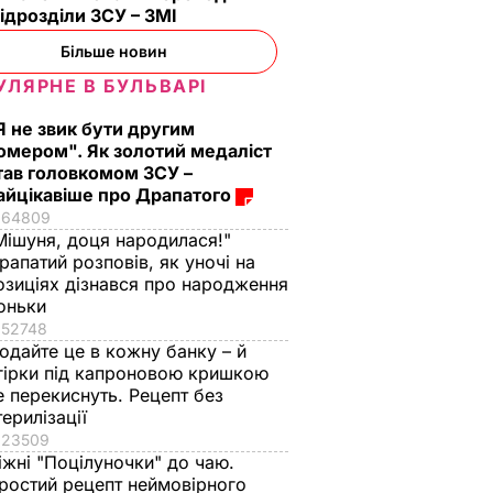
підрозділи ЗСУ – ЗМІ
Більше новин
УЛЯРНЕ В БУЛЬВАРІ
Я не звик бути другим
омером". Як золотий медаліст
тав головкомом ЗСУ –
айцікавіше про Драпатого
64809
Мішуня, доця народилася!"
рапатий розповів, як уночі на
озиціях дізнався про народження
оньки
52748
одайте це в кожну банку – й
гірки під капроновою кришкою
е перекиснуть. Рецепт без
терилізації
23509
іжні "Поцілуночки" до чаю.
ростий рецепт неймовірного