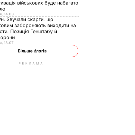
ивація військових буде набагато
ою
я, 14.03
ун:
Звучали скарги, що
ковим забороняють виходити на
сти. Позиція Генштабу й
борони
я, 13.07
Більше блогів
РЕКЛАМА