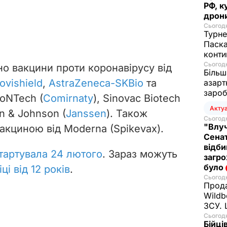
РФ, к
дрони
Сьогодн
Турне
Паска
конти
Сьогодн
но вакцини проти коронавірусу від
Більш
ovishield
,
AstraZeneca-SKBio
та
азарт
зароб
BioNTech (
Comirnaty
), Sinovac Biotech
Акту
n & Johnson (
Janssen
). Також
Сьогодн
"Влуч
акциною від Moderna (Spikevax).
Сенат
відби
тартувала 24 лютого
. Зараз можуть
загро
було
іці від 12 років
.
Сьогодн
Прода
Wildb
ЗСУ. 
Сьогодн
Бійці