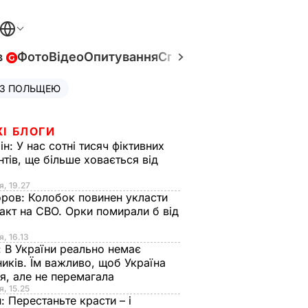
в
Фото
Відео
Опитування
Спецпроєкти
Війна в Укр
 З ПОЛЬЩЕЮ
ЖІ БЛОГИ
ін:
У нас сотні тисяч фіктивних
нтів, ще більше ховається від
я, 19.27
оров:
Колобок повинен укласти
акт на СВО. Орки помирали б від
я
я, 16.13
:
В України реально немає
иків. Їм важливо, щоб Україна
я, але не перемагала
я, 15.25
н:
Перестаньте красти – і