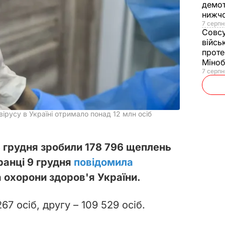
демот
нижч
7 серпн
Совс
війсь
проте
Міно
7 серпн
ірусу в Україні отримало понад 12 млн осіб
8 грудня зробили 178 796 щеплень
ранці 9 грудня
повідомила
 охорони здоров'я України.
7 осіб, другу – 109 529 осіб.