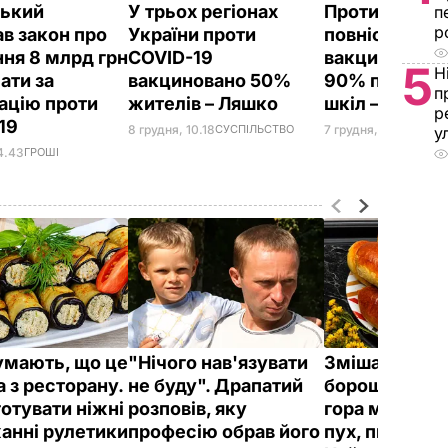
ький
У трьох регіонах
Проти корона
п
р
ав закон про
України проти
повністю
ння 8 млрд грн
COVID-19
вакциновано
5
Н
ати за
вакциновано 50%
90% працівни
п
ацію проти
жителів – Ляшко
шкіл – Шкарл
р
19
8 грудня, 10.18
СУСПІЛЬСТВО
7 грудня, 21.32
СУСПІ
у
4.43
ГРОШІ
думають, що це
"Нічого нав'язувати
Змішайте це 
 з ресторану.
не буду". Драпатий
борошном – і 
готувати ніжні
розповів, яку
гора м'яких, 
анні рулетики
професію обрав його
пух, пиріжків