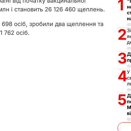
1
аїні від початку вакцинальної
"
н
млн і становить 26 126 460 щеплень.
d
с
н
e
 698 осіб, зробили два щеплення та
2
З
1 762 осіб.
o
я
д
3
Д
п
4
У
с
л
5
Д
п
М
в