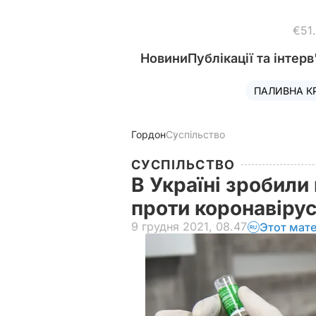
€51
Новини
Публікації та інтерв
ПАЛИВНА К
Гордон
Суспільство
СУСПІЛЬСТВО
В Україні зробили
проти коронавіру
9 грудня 2021, 08.47
Этот мат