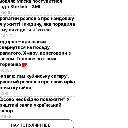
мовляє Маска поступитися
одо Starlink – ЗМІ
65267
рапатий розповів про найдовшу
іч у житті і людину, яка порадила
ому виходити з "котла"
24917
едоров – про шанси
овернутися на посаду,
рапатого, Хмару, переговори з
аском. Головне зі стріма
терненка
16085
Запалю там кубинську сигару".
рапатий розповів про свою мрію
 початку війни
13981
Косово необхідно поважати". У
риштині зняли український
рапор
11986
НАЙПОПУЛЯРНІШЕ