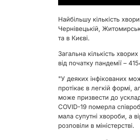
Найбільшу кількість хвори
Чернівецькій, Житомирські
та в Києві.
Загальна кількість хвори
від початку пандемії – 41
"У деяких інфікованих мо
протікає в легкій формі, 
може призвести до усклад
COVID-19 померла співробі
мала супутні хвороби, а ві
розповіли в міністерстві.