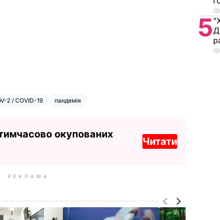
г
5
"
Д
р
V-2 / COVID-19
пандемія
 тимчасово окупованих
Читати
РЕКЛАМА