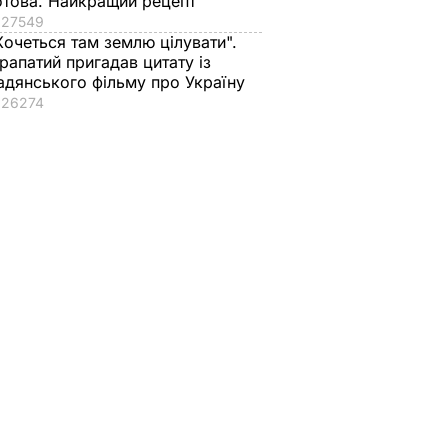
отова. Найкращий рецепт
27549
Хочеться там землю цілувати".
рапатий пригадав цитату із
адянського фільму про Україну
26274