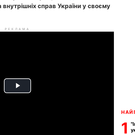
 внутрішніх справ України у своєму
РЕКЛАМА
P
l
НАЙ
a
1
"
у
y