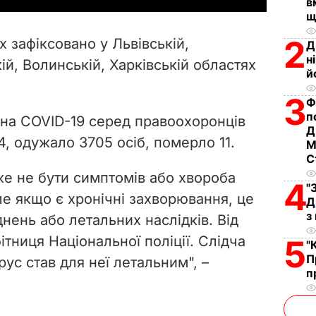
в
щ
V
2
х зафіксовано у Львівській,
Д
i
н
й, Волинській, Харківській областях
й
d
3
Ф
п
e
х на COVID-19 серед правоохоронців
Д
54, одужало 3705 осіб, померло 11.
М
o
С
же не бути симптомів або хвороба
4
"
але якщо є хронічні захворювання, це
Д
з
нень або летальних наслідків. Від
тниця Національної поліції. Слідча
5
"
П
рус став для неї летальним", –
п