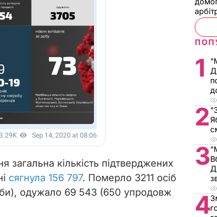
домог
арбіт
ПОП
1
"
Д
п
д
2
"
Я
с
3
"
В
ня загальна
кількість підтверджених
Д
ні
сягнула 156 797
. Померло 3211 осіб
з
оби), одужало 69 543 (650 упродовж
4
З
г