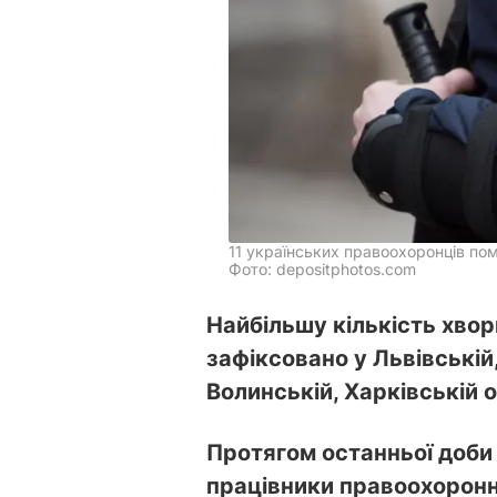
11 українських правоохоронців по
Фото: depositphotos.com
Найбільшу кількість хво
зафіксовано у Львівській
Волинській, Харківській о
Протягом останньої доби 
працівники правоохоронн