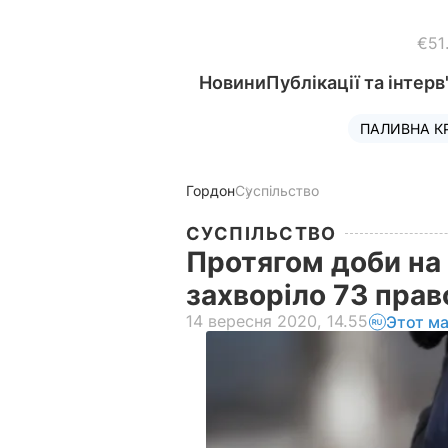
€51
Новини
Публікації та інтерв
ПАЛИВНА К
Гордон
Суспільство
СУСПІЛЬСТВО
Протягом доби на 
захворіло 73 пра
14 вересня 2020, 14.55
Этот м