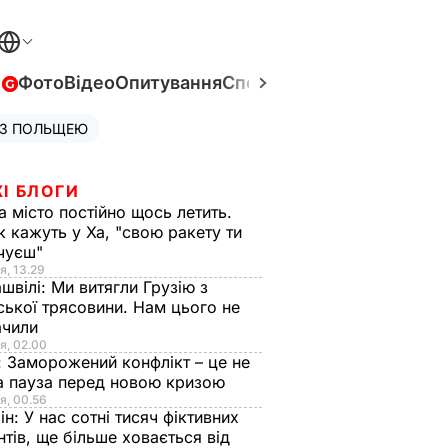
в
Фото
Відео
Опитування
Спецпроєкти
Війна в Укра
 З ПОЛЬЩЕЮ
І БЛОГИ
а місто постійно щось летить.
к кажуть у Ха, "свою ракету ти
очуєш"
я, 13.29
швілі:
Ми витягли Грузію з
ської трясовини. Нам цього не
ачили
я, 02.00
:
Заморожений конфлікт – це не
а пауза перед новою кризою
я, 00.56
ін:
У нас сотні тисяч фіктивних
нтів, ще більше ховається від