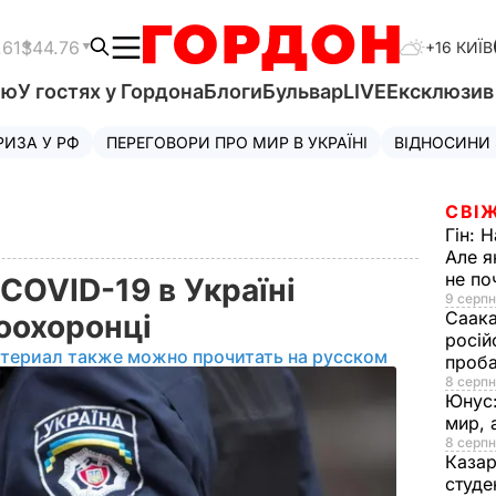
.61
$44.76
+16 КИЇВ
'ю
У гостях у Гордона
Блоги
Бульвар
LIVE
Ексклюзи
РИЗА У РФ
ПЕРЕГОВОРИ ПРО МИР В УКРАЇНІ
ВІДНОСИНИ
СВІЖ
Гін:
Н
Але я
не п
COVID-19 в Україні
9 серпн
Саака
воохоронці
росій
атериал также можно прочитать на русском
проб
8 серпн
Юнус
мир, 
8 серпн
Казар
студе