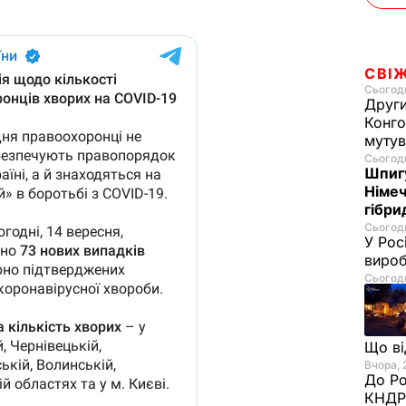
СВІ
Сьогодн
Други
Конго
муту
Сьогодн
Шпигу
Німеч
гібри
Сьогодн
У Рос
вироб
Сьогодн
Що в
Вчора, 
До Ро
КНДР 