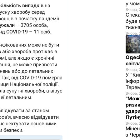
у чом
Вчора, 
Спека
буде 
тижн
Вчора, 
Одесі
світл
Вчора, 
У "Ки
інфор
Терем
Вчора, 
"Може
ризик
удари
Путі
Вчора, 
Мінен
з Чер