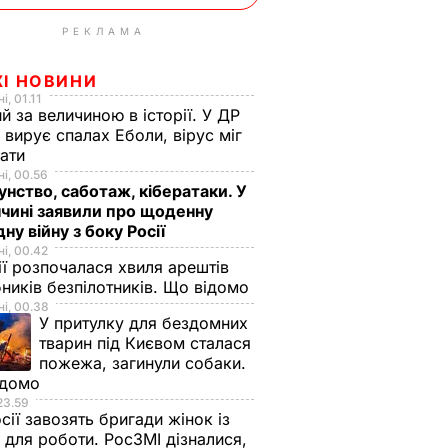
РЕКЛАМА
ЖІ НОВИНИ
і, 01.11
й за величиною в історії. У ДР
 вирує спалах Еболи, вірус міг
вати
і, 00.56
нство, саботаж, кібератаки. У
чині заявили про щоденну
дну війну з боку Росії
і, 00.42
ії розпочалася хвиля арештів
ників безпілотників. Що відомо
і, 00.38
У притулку для бездомних
тварин під Києвом сталася
пожежа, загинули собаки.
ідомо
23.59
сії завозять бригади жінок із
для роботи. РосЗМІ дізналися,