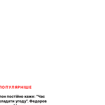
ПОПУЛЯРНІШЕ
Ілон постійно каже: "Час
кладати угоду". Федоров