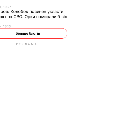
я, 19.27
оров:
Колобок повинен укласти
акт на СВО. Орки помирали б від
я
я, 16.13
Більше блогів
РЕКЛАМА