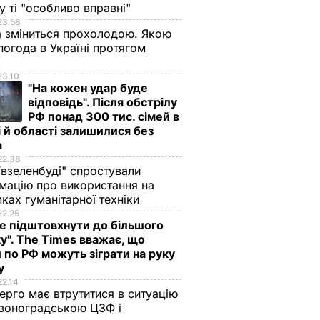
у ті "особливо вправні"
23.58
 зміниться прохолодою. Якою
погода в Україні протягом
я
23.10
"На кожен удар буде
відповідь". Після обстрілу
РФ понад 300 тис. сімей в
 й області залишилися без
а
22.38
ївзеленбуді" спростували
мацію про використання на
ках гуманітарної техніки
22.25
 підштовхнути до більшого
у". The Times вважає, що
 по РФ можуть зіграти на руку
ну
22.14
ерго має втрутитися в ситуацію
воноградською ЦЗФ і