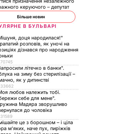
тися призначення незалежного
ражного керуючого – депутат
Більше новин
УЛЯРНЕ В БУЛЬВАРІ
Мішуня, доця народилася!"
рапатий розповів, як уночі на
озиціях дізнався про народження
оньки
70745
Запросили літечко в банки".
блука на зиму без стерилізації –
мачно, як у дитинстві
33662
Моя любов належить тобі.
бережи себе для мене".
ружина Мадяра зворушливо
вернулася до чоловіка
31589
мішайте це з борошном – і ціла
ора м'яких, наче пух, пиріжків