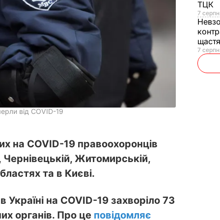
ТЦК
7 серпн
Невз
контр
щаст
7 серпн
мерли від COVID-19
рих на COVID-19 правоохоронців
, Чернівецькій, Житомирській,
бластях та в Києві.
в Україні на COVID-19 захворіло 73
их органів. Про це
повідомляє