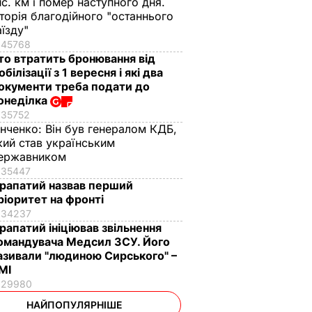
ис. км і помер наступного дня.
сторія благодійного "останнього
аїзду"
45768
то втратить бронювання від
обілізації з 1 вересня і які два
окументи треба подати до
онеділка
35752
інченко:
Він був генералом КДБ,
кий став українським
ержавником
35447
рапатий назвав перший
ріоритет на фронті
34237
рапатий ініціював звільнення
омандувача Медсил ЗСУ. Його
азивали "людиною Сирського" –
МІ
29980
НАЙПОПУЛЯРНІШЕ