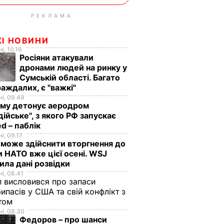
РЕКЛАМА
ЖІ НОВИНИ
і, 10.16
Росіяни атакували
дронами людей на ринку у
Сумській області. Багато
аждалих, є "важкі"
і, 09.49
иму детонує аеродром
дійське", з якого РФ запускає
d – паблік
і, 09.17
 може здійснити вторгнення до
и НАТО вже цієї осені. WSJ
ила дані розвідки
і, 08.41
 висловився про запаси
ипасів у США та свій конфлікт з
етом
і, 08.30
Федоров – про шанси