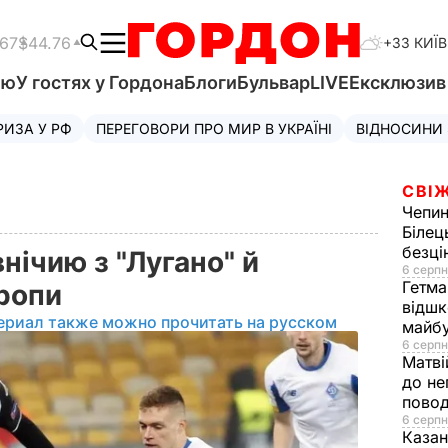
.67
$44.76
+33 КИЇВ
'ю
У гостях у Гордона
Блоги
Бульвар
LIVE
Ексклюзи
РИЗА У РФ
ПЕРЕГОВОРИ ПРО МИР В УКРАЇНІ
ВІДНОСИНИ
СВІЖ
Чепи
Білец
безц
нічию з "Лугано" й
6 серпн
Гетма
вропи
відшк
ериал также можно прочитать на русском
майбу
6 серпн
Матві
до не
повод
6 серпн
Казан