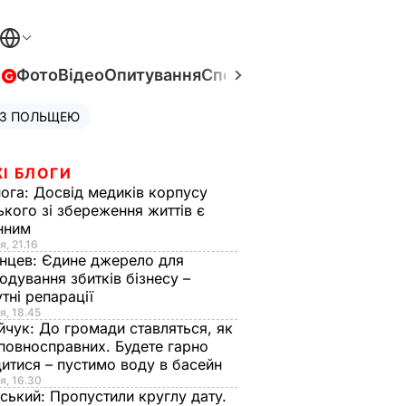
в
Фото
Відео
Опитування
Спецпроєкти
Війна в Укра
 З ПОЛЬЩЕЮ
І БЛОГИ
нога:
Досвід медиків корпусу
ького зі збереження життів є
інним
я, 21.16
нцев:
Єдине джерело для
одування збитків бізнесу –
тні репарації
я, 18.45
йчук:
До громади ставляться, як
повносправних. Будете гарно
итися – пустимо воду в басейн
я, 16.30
ський:
Пропустили круглу дату.