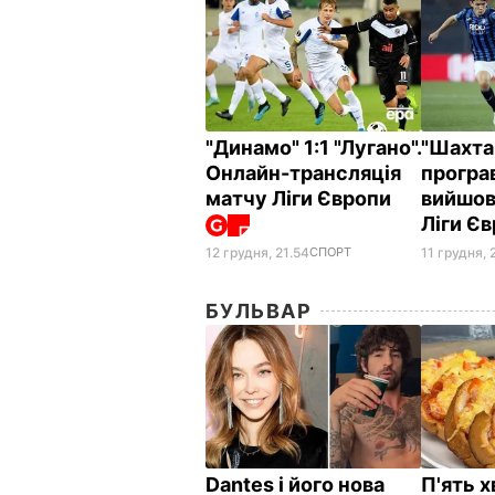
"Динамо" 1:1 "Лугано".
"Шахта
Онлайн-трансляція
програв
матчу Ліги Європи
вийшов
Ліги Є
11 грудня, 
12 грудня, 21.54
СПОРТ
БУЛЬВАР
Dantes і його нова
П'ять х