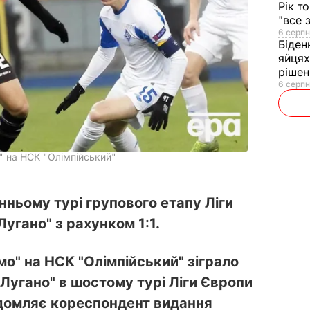
Рік т
"все 
6 серпн
Біден
яйцях
рішен
6 серпн
" на НСК "Олімпійський"
нньому турі групового етапу Ліги
Лугано" з рахунком 1:1.
мо" на НСК "Олімпійський" зіграло
Лугано" в шостому турі Ліги Європи
відомляє кореспондент видання