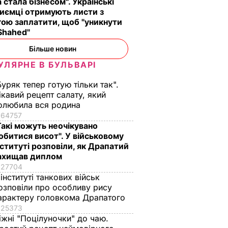
а стала бізнесом". Українські
другим номером". Як
перевага".
иємці отримують листи з
повів,
золотий медаліст
Спадкоємиця
ою заплатити, щоб "уникнути
озиціях
став головкомом
британського
Shahed"
ЗСУ – найцікавіше
престолу
Більше новин
доньки
про Драпатого
народилася у
УЛЯРНЕ В БУЛЬВАРІ
Португалії – у чому
ВАР
7 серпня, 07.07
СУСПІЛЬСТВО
причина
Буряк тепер готую тільки так".
7 серпня, 00.02
БУЛЬВАР
ікавий рецепт салату, який
олюбила вся родина
64757
Такі можуть неочікувано
обитися висот". У військовому
нституті розповіли, як Драпатий
ахищав диплом
27704
 інституті танкових військ
озповіли про особливу рису
арактеру головкома Драпатого
25373
іжні "Поцілуночки" до чаю.