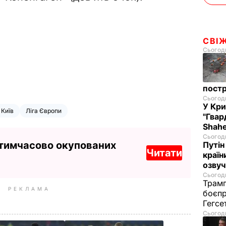
СВІ
Сьогодн
постр
Сьогодн
У Кр
Київ
Ліга Європи
"Гвар
Shahe
Сьогодн
 тимчасово окупованих
Путін
Читати
країн
озвуч
Сьогодн
Трамп
РЕКЛАМА
боєпр
Гегс
Сьогодн