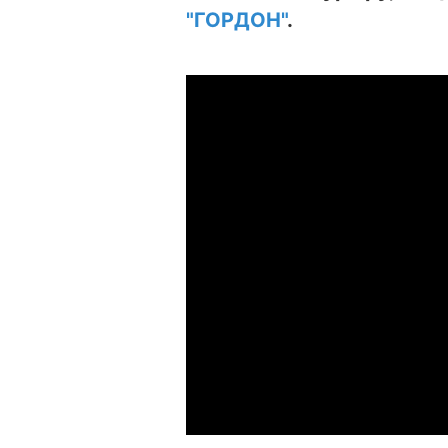
"ГОРДОН"
.