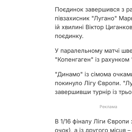
Поєдинок завершився з ра
півзахисник "Лугано" Мар
ій хвилині Віктор Циганко
поєдинку.
У паралельному матчі шв
"Копенгаген" із рахунком 1
"Динамо" із сімома очками 
покинуло Лігу Європи. "Лу
завершивши турнір із трь
В 1/16 фіналу Ліги Європи
очок), а із другого місця 