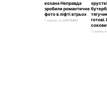
кохана Неправда
хрусткі
зробили романтичне
бутерб
фото в ліфті втрьох
тягучи
готові.
7 серпня, 10.20
БУЛЬВАР
сокови
7 серпня, 