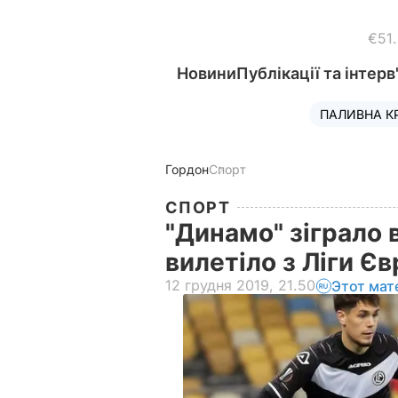
€51
Новини
Публікації та інтерв
ПАЛИВНА К
Гордон
Спорт
СПОРТ
"Динамо" зіграло в
вилетіло з Ліги Є
12 грудня 2019, 21.50
Этот мат