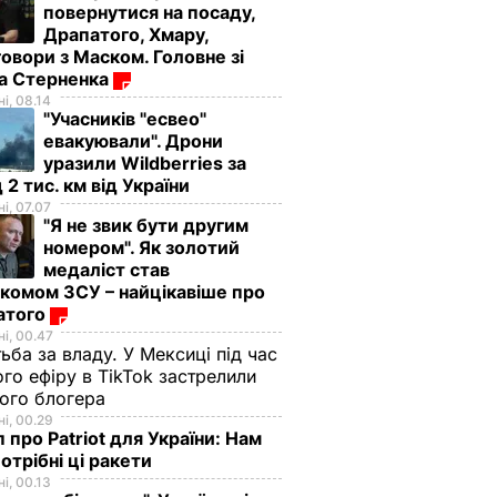
повернутися на посаду,
Драпатого, Хмару,
овори з Маском. Головне зі
ма Стерненка
і, 08.14
"Учасників "есвео"
евакуювали". Дрони
уразили Wildberries за
 2 тис. км від України
і, 07.07
"Я не звик бути другим
номером". Як золотий
медаліст став
комом ЗСУ – найцікавіше про
атого
і, 00.47
ьба за владу. У Мексиці під час
го ефіру в TikTok застрелили
ого блогера
і, 00.29
 про Patriot для України: Нам
отрібні ці ракети
і, 00.13
я
"Я не звик бути
"Це дуже цінна