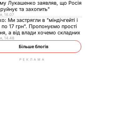
ому Лукашенко заявляв, що Росія
зруйнує та захопить"
я, 16.07
ко:
Ми застрягли в "міндічгейті і
 по 17 грн". Пропонуємо прості
ня, а від влади хочемо складних
я, 14.48
Більше блогів
РЕКЛАМА