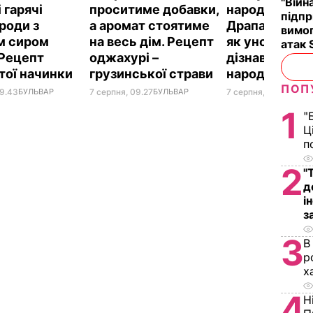
"Війн
 гарячі
проситиме добавки,
народилася!"
підпр
роди з
а аромат стоятиме
Драпатий роз
вимог
м сиром
на весь дім. Рецепт
як уночі на п
атак 
 Рецепт
оджахурі –
дізнався про
тої начинки
грузинської страви
народження 
ПОП
09.43
БУЛЬВАР
7 серпня, 09.27
БУЛЬВАР
7 серпня, 08.08
БУЛЬ
1
"
Ц
п
2
"
д
і
з
3
В
р
х
4
Н