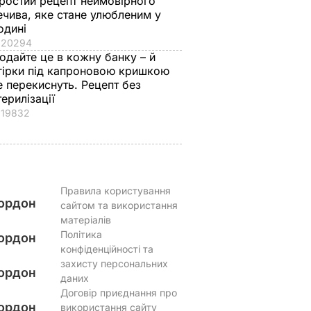
ростий рецепт неймовірного
ечива, яке стане улюбленим у
одині
20294
одайте це в кожну банку – й
гірки під капроновою кришкою
е перекиснуть. Рецепт без
терилізації
19832
Правила користування
ордон
сайтом та використання
матеріалів
Політика
ордон
конфіденційності та
захисту персональних
ордон
даних
Договір приєднання про
ордон
використання сайту