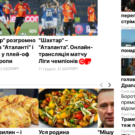
перег
стрі
Сьогодн
р" розгромно
"Шахтар" –
 "Аталанті" і
"Аталанта". Онлайн-
понад
 у плей-оф
трансляція матчу
Сьогодн
вропи
Ліги чемпіонів
21.52
СПОРТ
11 грудня, 21.50
СПОРТ
голов
Драп
Сьогодн
Борот
прямо
відом
Сьогодн
Трамп
теж п
Сьогодн
вилин – і
Уся родина
"Мішуня, доц