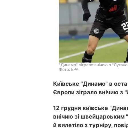
"Динамо" зіграло внічию з "Лугано
Фото: EPA
Київське "Динамо" в оста
Європи зіграло внічию з "
12 грудня київське "Дина
внічию зі швейцарським "
й вилетіло з турніру, по