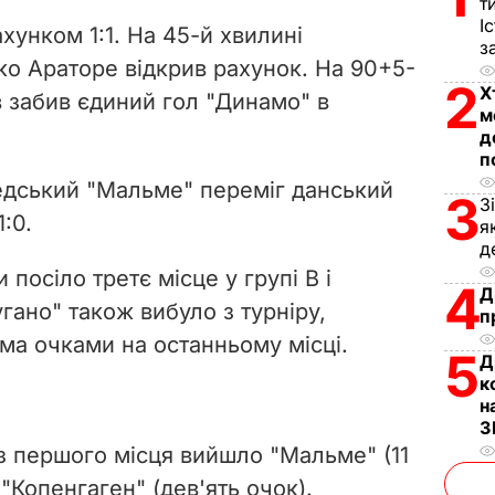
V
т
І
хунком 1:1. На 45-й хвилині
з
i
ко Араторе відкрив рахунок. На 90+5-
2
Х
в забив єдиний гол "Динамо" в
d
м
д
e
п
едський "Мальме" переміг данський
3
o
З
:0.
я
д
посіло третє місце у групі B і
4
Д
гано" також вибуло з турніру,
п
ома очками на останньому місці.
5
Д
к
н
З
 з першого місця вийшло "Мальме" (11
– "Копенгаген" (дев'ять очок).