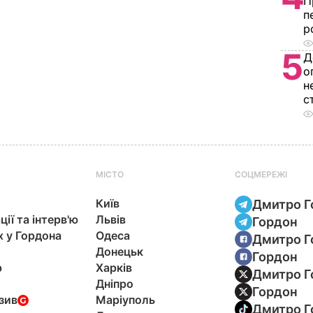
П
п
р
5
Д
о
н
с
МІСТО
СОЦМЕРЕЖІ
Київ
Дмитро Г
ції та інтерв'ю
Львів
Гордон
х у Гордона
Одеса
Дмитро Г
Донецьк
Гордон
р
Харків
Дмитро Г
Дніпро
Гордон
зив
Маріуполь
Дмитро Г