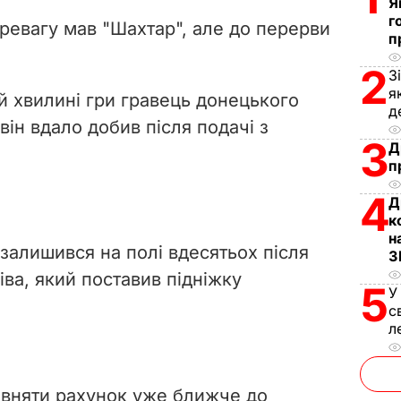
V
Я
г
ревагу мав "Шахтар", але до перерви
п
i
2
З
d
я
й хвилині гри гравець донецького
д
e
ін вдало добив після подачі з
3
Д
o
п
4
Д
к
н
залишився на полі вдесятьох після
З
ва, який поставив підніжку
5
У
с
л
івняти рахунок уже ближче до