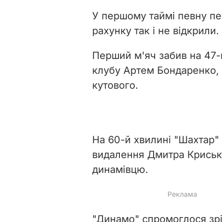
У першому таймі певну пе
рахунку так і не відкрили.
Перший м'яч забив на 47-
клубу Артем Бондаренко, в
кутового.
На 60-й хвилині "Шахтар" 
видалення Дмитра Криські
динамівцю.
"Динамо" спромоглося зр