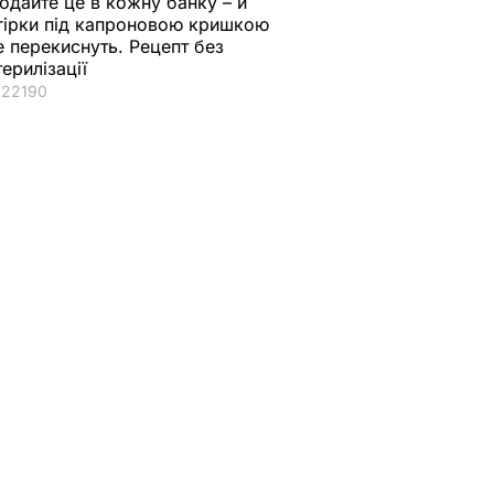
одайте це в кожну банку – й
гірки під капроновою кришкою
е перекиснуть. Рецепт без
терилізації
22190