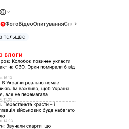
в
Фото
Відео
Опитування
Спецпроєкти
Війна в Укра
 З ПОЛЬЩЕЮ
І БЛОГИ
оров:
Колобок повинен укласти
акт на СВО. Орки помирали б від
я
я, 16.13
:
В України реально немає
иків. Їм важливо, щоб Україна
я, але не перемагала
я, 15.25
н:
Перестаньте красти – і
ивація військових буде набагато
ою
я, 14.03
ун:
Звучали скарги, що