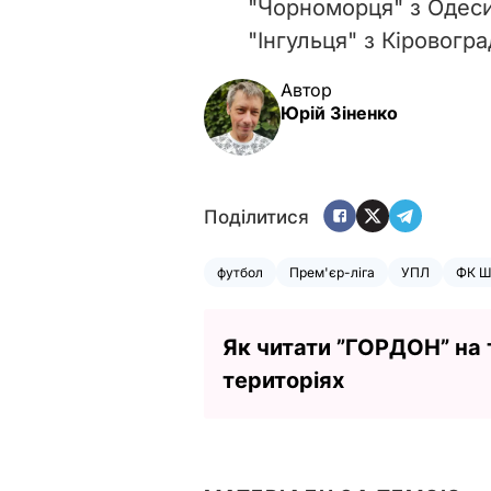
"Чорноморця" з Одеси
"Інгульця" з Кіровогра
Автор
Юрій Зіненко
Поділитися
футбол
Прем'єр-ліга
УПЛ
ФК Ш
Як читати ”ГОРДОН” на
територіях