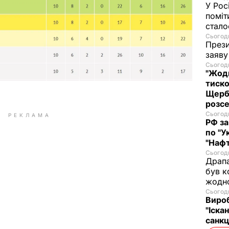
У Рос
поміт
стал
Сьогодн
Прези
заяву
Сьогодн
"Жодн
тиско
Щерба
розс
Сьогодн
РЕКЛАМА
РФ за
по "У
"Нафт
Сьогодн
Драпа
був к
жодн
Сьогодн
Виро
"Іскан
санкц