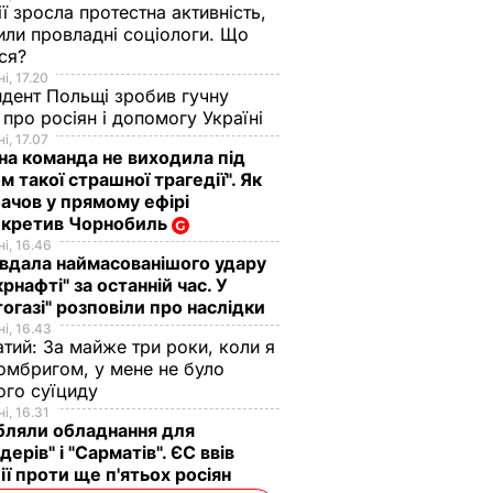
ії зросла протестна активність,
или провладні соціологи. Що
ося?
і, 17.20
дент Польщі зробив гучну
 про росіян і допомогу Україні
і, 17.07
а команда не виходила під
м такої страшної трагедії". Як
чов у прямому ефірі
екретив Чорнобиль
і, 16.46
вдала наймасованішого удару
крнафті" за останній час. У
огазі" розповіли про наслідки
і, 16.43
тий: За майже три роки, коли я
омбригом, у мене не було
ого суїциду
і, 16.31
бляли обладнання для
дерів" і "Сарматів". ЄС ввів
ії проти ще п'ятьох росіян