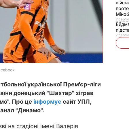
війсь
проте
Міно
7 серпн
Ейдм
підст
7 серпн
acebook
утбольної української Прем'єр-ліги
аїни донецький "Шахтар" зіграв
мо". Про це
інформує
сайт УПЛ,
анал "Динамо".
і на стадіоні імені Валерія