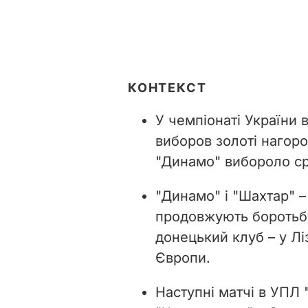
КОНТЕКСТ
У чемпіонаті України
виборов золоті нагоро
"Динамо" вибороло срі
"Динамо" і "Шахтар" –
продовжують боротьбу
донецький клуб – у Ліз
Європи.
Наступні матчі в УПЛ 