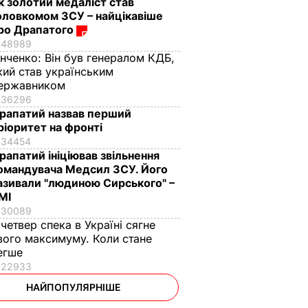
к золотий медаліст став
оловкомом ЗСУ – найцікавіше
ро Драпатого
48989
інченко:
Він був генералом КДБ,
кий став українським
ержавником
36296
рапатий назвав перший
ріоритет на фронті
34454
рапатий ініціював звільнення
омандувача Медсил ЗСУ. Його
азивали "людиною Сирського" –
МІ
30089
 четвер спека в Україні сягне
вого максимуму. Коли стане
егше
22933
НАЙПОПУЛЯРНІШЕ