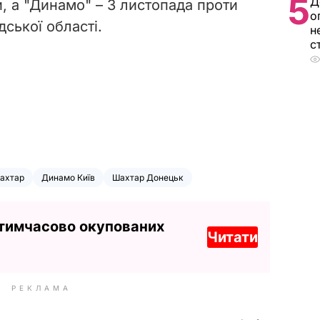
5
Д
, а "Динамо" – 3 листопада проти
о
дської області.
н
с
ахтар
Динамо Київ
Шахтар Донецьк
 тимчасово окупованих
Читати
РЕКЛАМА