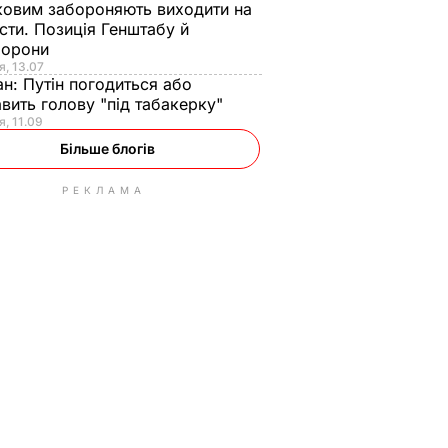
ковим забороняють виходити на
сти. Позиція Генштабу й
борони
я, 13.07
ан:
Путін погодиться або
авить голову "під табакерку"
я, 11.09
Більше блогів
РЕКЛАМА