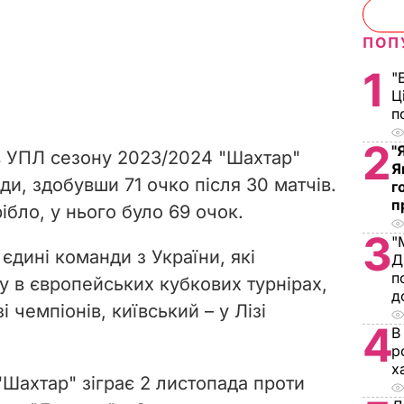
ПОП
1
"
Ц
п
2
"
 в УПЛ сезону 2023/2024 "Шахтар"
Я
ди, здобувши 71 очко після 30 матчів.
г
п
бло, у нього було 69 очок.
3
"
 єдині команди з України, які
Д
п
 в європейських кубкових турнірах,
д
і чемпіонів, київський – у Лізі
4
В
р
х
"Шахтар" зіграє 2 листопада проти