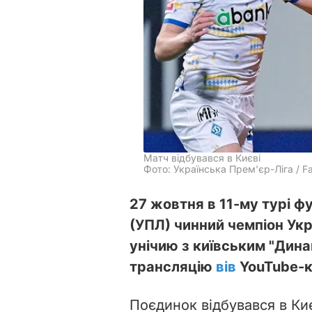
Матч відбувався в Києві
Фото: Українська Прем'єр-Ліга / F
27 жовтня в 11-му турі ф
(УПЛ) чинний чемпіон Укр
унічию з київським "Дина
трансляцію
вів
YouTube-к
Поєдинок відбувався в Києв