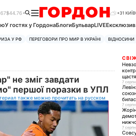
.67
$44.76
+31 КИЇВ
'ю
У гостях у Гордона
Блоги
Бульвар
LIVE
Ексклюзи
РИЗА У РФ
ПЕРЕГОВОРИ ПРО МИР В УКРАЇНІ
ВІДНОСИНИ
СВІЖ
Невз
контр
щаст
" не зміг завдати
7 серпн
Левін
мо" першої поразки в УПЛ
союзн
териал также можно прочитать на русском
билас
7 серпн
Жорі
демот
нижч
7 серпн
Совс