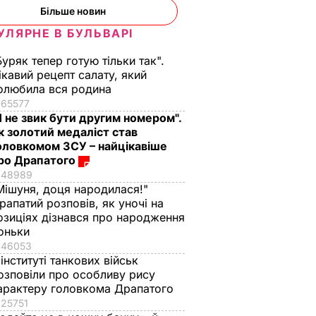
Більше новин
УЛЯРНЕ В БУЛЬВАРІ
Буряк тепер готую тільки так".
ікавий рецепт салату, який
олюбила вся родина
65577
Я не звик бути другим номером".
к золотий медаліст став
оловкомом ЗСУ – найцікавіше
ро Драпатого
48989
Мішуня, доця народилася!"
рапатий розповів, як уночі на
озиціях дізнався про народження
оньки
46053
 інституті танкових військ
озповіли про особливу рису
арактеру головкома Драпатого
25751