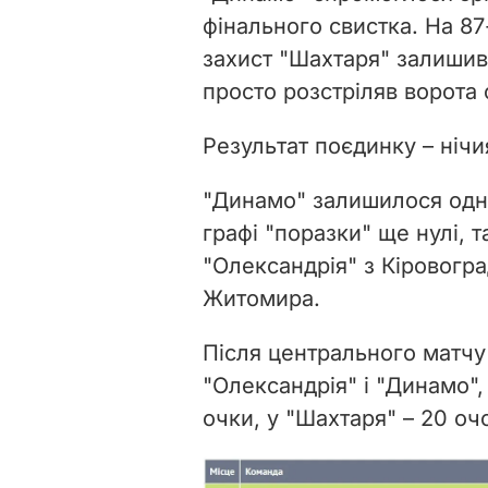
фінального свистка. На 87
захист "Шахтаря" залиши
просто розстріляв ворота
Результат поєдинку – нічия
"Динамо" залишилося одні
графі "поразки" ще нулі,
"Олександрія" з Кіровоград
Житомира.
Після центрального матчу
"Олександрія" і "Динамо", 
очки, у "Шахтаря" – 20 оч