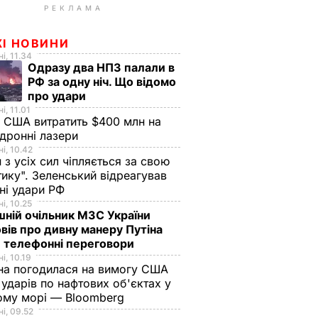
РЕКЛАМА
ЖІ НОВИНИ
і, 11.34
Одразу два НПЗ палали в
РФ за одну ніч. Що відомо
про удари
і, 11.01
 США витратить $400 млн на
дронні лазери
і, 10.42
н з усіх сил чіпляється за свою
тику". Зеленський відреагував
чні удари РФ
і, 10.25
ній очільник МЗС України
вів про дивну манеру Путіна
 телефонні переговори
і, 10.19
на погодилася на вимогу США
ударів по нафтових об'єктах у
ому морі — Bloomberg
і, 09.52