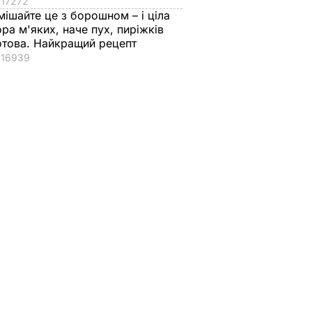
17272
мішайте це з борошном – і ціла
ора м'яких, наче пух, пиріжків
отова. Найкращий рецепт
16939