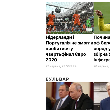
Нідерланди і
Почина
Португалія не змогли
оф Євр
пробитися у
серед 
чвертьфінал Євро
збірна 
2020
Інфогр
27 червня, 23.56
СПОРТ
26 червня, 
БУЛЬВАР