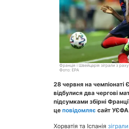
Франція і Швейцарія зіграли з рах
Фото: EPA
28 червня на чемпіонаті
відбулися два чергові матч
підсумками збірні Франці
це
повідомляє
сайт УЄФА
Хорватія та Іспанія
зіграли