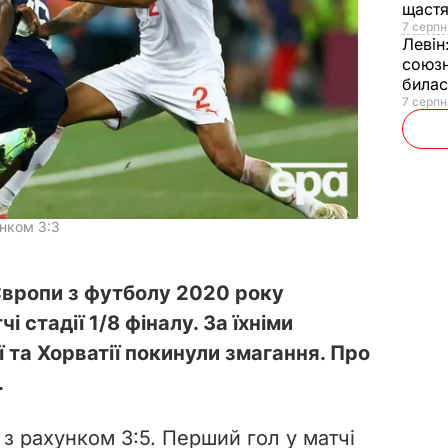
щаст
7 серпн
Левін
союзн
билас
7 серпн
унком 3:3
 Європи з футболу 2020 року
і стадії 1/8 фіналу. За їхніми
ї та Хорватії покинули змагання. Про
.
з рахунком 3:5. Перший гол у матчі