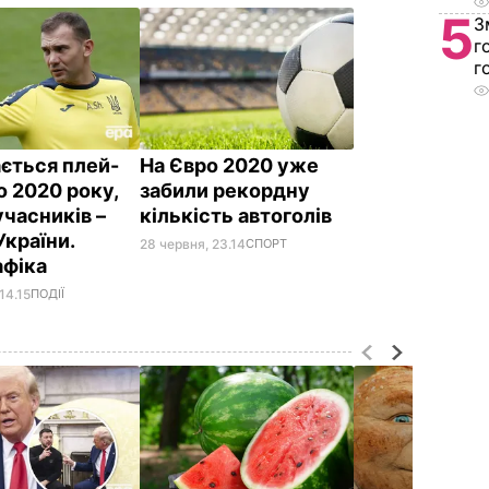
5
З
г
г
ється плей-
На Євро 2020 уже
о 2020 року,
забили рекордну
учасників –
кількість автоголів
України.
28 червня, 23.14
СПОРТ
афіка
14.15
ПОДІЇ