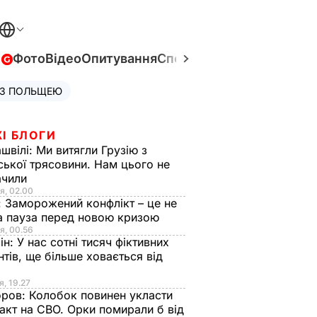
в
Фото
Відео
Опитування
Спецпроєкти
Війна в Укра
 З ПОЛЬЩЕЮ
І БЛОГИ
швілі:
Ми витягли Грузію з
ської трясовини. Нам цього не
ачили
я, 02.00
:
Заморожений конфлікт – це не
а пауза перед новою кризою
я, 00.56
ін:
У нас сотні тисяч фіктивних
нтів, ще більше ховається від
я, 19.27
оров:
Колобок повинен укласти
акт на СВО. Орки помирали б від