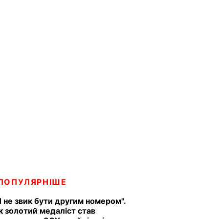
ПОПУЛЯРНІШЕ
Я не звик бути другим номером".
к золотий медаліст став