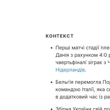
КОНТЕКСТ
Перші матчі стадії пл
Данія з рахунком 4:0 
чвертьфіналі зіграє з 
Нідерландів
.
Бельгія перемогла Порт
командою Італії, яка 
в додатковий час із ра
Збірна України свій п