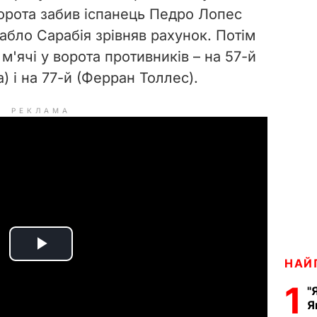
ворота забив іспанець Педро Лопес
Пабло Сарабія зрівняв рахунок. Потім
м'ячі у ворота противників – на 57-й
) і на 77-й (Ферран Толлес).
РЕКЛАМА
P
НАЙ
1
l
"
Я