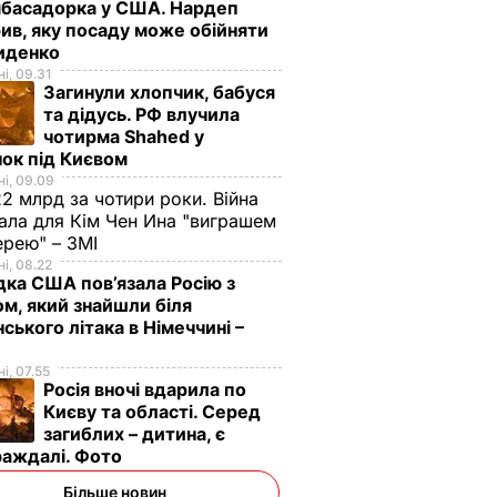
мбасадорка у США. Нардеп
ив, яку посаду може обійняти
иденко
і, 09.31
Загинули хлопчик, бабуся
та дідусь. РФ влучила
чотирма Shahed у
ок під Києвом
і, 09.09
2 млрд за чотири роки. Війна
ала для Кім Чен Ина "виграшем
ерею" – ЗМІ
і, 08.22
дка США пов’язала Росію з
м, який знайшли біля
нського літака в Німеччині –
і, 07.55
Росія вночі вдарила по
Києву та області. Серед
загиблих – дитина, є
раждалі. Фото
Більше новин