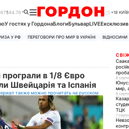
.67
$44.76
+18 КИЇВ
'ю
У гостях у Гордона
Блоги
Бульвар
LIVE
Ексклюзи
РИЗА У РФ
ПЕРЕГОВОРИ ПРО МИР В УКРАЇНІ
ВІДНОСИНИ
СВІЖ
Саака
росій
проб
я програли в 1/8 Євро
8 серпн
Юнус
ли Швейцарія та Іспанія
мир, 
териал также можно прочитать на русском
8 серпн
Казар
студе
ТЦК
7 серпн
Невз
контр