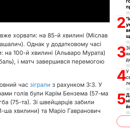
a
г
п
y
2
"
у
V
в
 вже хорвати: на 85-й хвилині (Міслав
щ
i
Пашалич). Однак у додатковому часі
3
З
и: на 100-й хвилині (Альваро Мурата)
d
я
д
абаль), і матч завершився перемогою
e
4
У
с
o
л
новний час
зіграли
з рахунком 3:3. У
рами голів були Карім Бензема (57-ма
5
Д
н
гба (75-та). Зі швейцарців забили
й
81-ша хвилини) та Маріо Гавранович