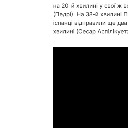
на 20-й хвилині у свої ж 
(Педрі). На 38-й хвилині 
іспанці відправили ще два 
хвилині (Сесар Аспілікуета