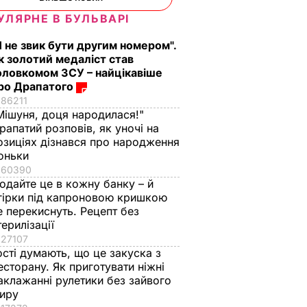
УЛЯРНЕ В БУЛЬВАРІ
Я не звик бути другим номером".
к золотий медаліст став
оловкомом ЗСУ – найцікавіше
ро Драпатого
86211
Мішуня, доця народилася!"
рапатий розповів, як уночі на
озиціях дізнався про народження
оньки
60390
одайте це в кожну банку – й
гірки під капроновою кришкою
е перекиснуть. Рецепт без
терилізації
27107
ості думають, що це закуска з
есторану. Як приготувати ніжні
аклажанні рулетики без зайвого
иру