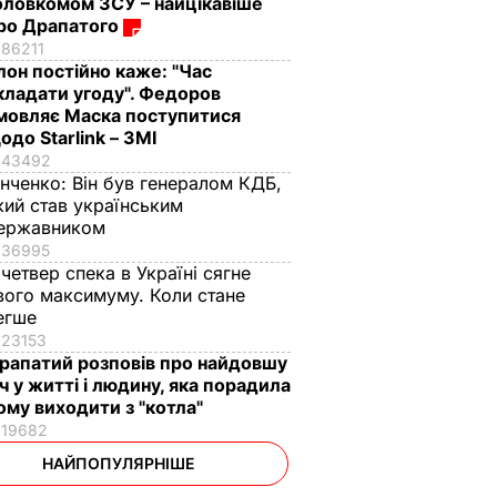
оловкомом ЗСУ – найцікавіше
ро Драпатого
86211
Ілон постійно каже: "Час
кладати угоду". Федоров
мовляє Маска поступитися
одо Starlink – ЗМІ
43492
інченко:
Він був генералом КДБ,
кий став українським
ержавником
36995
 четвер спека в Україні сягне
вого максимуму. Коли стане
егше
23153
рапатий розповів про найдовшу
іч у житті і людину, яка порадила
ому виходити з "котла"
19682
НАЙПОПУЛЯРНІШЕ