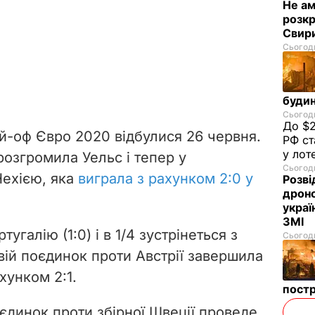
Не а
розкр
Свир
Сьогодн
будин
Сьогодн
До $2
ей-оф Євро 2020 відбулися 26 червня.
РФ ст
у лот
розгромила Уельс і тепер у
Сьогодн
Чехією, яка
виграла з рахунком 2:0 у
Розві
дроно
украї
ЗМІ
угалію (1:0) і в 1/4 зустрінеться з
Сьогодн
свій поєдинок проти Австрії завершила
хунком 2:1.
пост
оєдинок проти збірної Швеції проведе