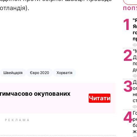
отландія).
ПОП
1
"
Я
г
п
2
"
Д
п
д
Швейцарія
Євро 2020
Хорватія
3
Д
о
 тимчасово окупованих
н
Читати
с
4
Г
р
РЕКЛАМА
б
ж