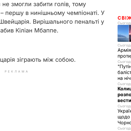
 не змогли забити голів, тому
 – першу в нинішньому чемпіонаті. У
СВІ
Швейцарія. Вирішального пенальті у
Сьогодн
забив Кіліан Мбаппе.
Сьогодн
Армія
проти
йцарія зіграють між собою.
Сьогодн
"Путі
баліс
РЕКЛАМА
на ні
Сьогодн
Колиш
розпо
вести
Сьогодн
Украї
щодо 
Чорн
Сьогодн