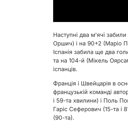
Наступні два м'ячі забили
Оршич) і на 90+2 (Маріо 
Іспанія забила ще два гол
та на 104-й (Мікель Оярс
іспанців.
Франція і Швейцарія в ос
французькій команді авто
і 59-та хвилини) і Поль По
Гаріс Сеферович (15-та і 
(90-та).