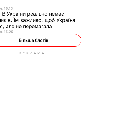
я
я, 16.13
:
В України реально немає
иків. Їм важливо, щоб Україна
я, але не перемагала
я, 15.25
Більше блогів
РЕКЛАМА