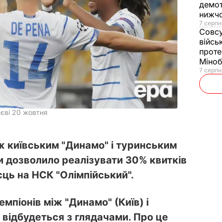
демот
нижч
7 серпн
Совс
війсь
проте
Міно
7 серпн
єві 20 жовтня
іж київським "Динамо" і туринським
 дозволило реалізувати 30% квитків
ісць на НСК "Олімпійський".
мпіонів між "Динамо" (Київ) і
відбудеться з глядачами. Про це