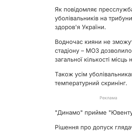
Як повідомляє пресслужба
уболівальників на трибун
здоров'я України.
Водночас кияни не зможут
стадіону – МОЗ дозволило
загальної кількості місць
Також усім уболівальникам
температурний скринінг.
"Динамо" прийме "Ювентус
Рішення про допуск глядач