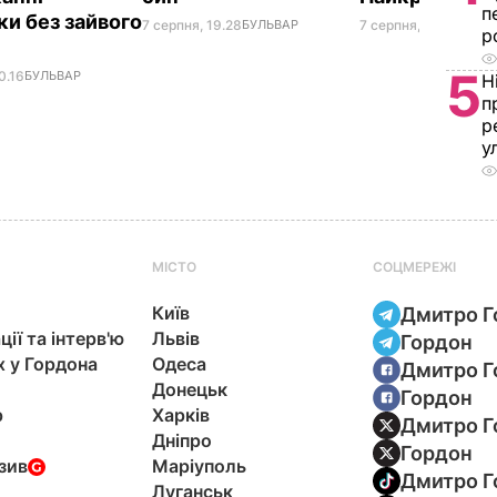
п
ки без зайвого
7 серпня, 19.28
БУЛЬВАР
7 серпня, 18.03
БУЛЬ
р
5
0.16
БУЛЬВАР
Н
п
р
у
МІСТО
СОЦМЕРЕЖІ
Київ
Дмитро Г
ції та інтерв'ю
Львів
Гордон
х у Гордона
Одеса
Дмитро Г
Донецьк
Гордон
р
Харків
Дмитро Г
Дніпро
Гордон
зив
Маріуполь
Дмитро Г
Луганськ