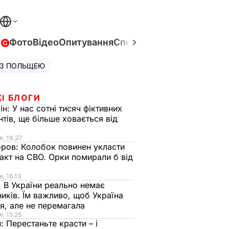
в
Фото
Відео
Опитування
Спецпроєкти
Війна в Укра
 З ПОЛЬЩЕЮ
І БЛОГИ
ін:
У нас сотні тисяч фіктивних
нтів, ще більше ховається від
я, 19.27
оров:
Колобок повинен укласти
акт на СВО. Орки помирали б від
я
я, 16.13
:
В України реально немає
иків. Їм важливо, щоб Україна
я, але не перемагала
я, 15.25
н:
Перестаньте красти – і