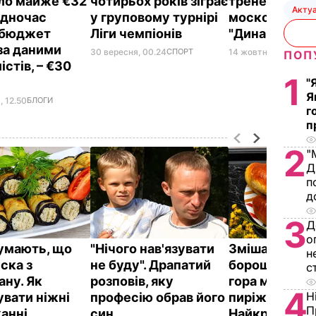
ло майже €32
чотирьох років зіграє
тренерськог
Акту
одночас
у груповому турнірі
московськог
 бюджет
Ліги чемпіонів
"Динамо"
 за даними
30 вересня, 00.24
СПОРТ
14 жовтня, 20.41
СПО
ПОП
стів, – €30
1
"
Я
, 12.50
БЛОГИ
г
п
2
"
Д
п
д
3
Д
о
думають, що
"Нічого нав'язувати
Змішайте це 
н
ска з
не буду". Драпатий
борошном – і 
с
ану. Як
розповів, яку
гора м'яких, н
4
Н
увати ніжні
професію обрав його
пиріжків гото
П
анні
син
Найкращий р