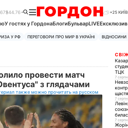
.67
$44.76
+25 КИЇВ
'ю
У гостях у Гордона
Блоги
Бульвар
LIVE
Ексклюзи
РИЗА У РФ
ПЕРЕГОВОРИ ПРО МИР В УКРАЇНІ
ВІДНОСИНИ
СВІЖ
Казар
студе
ТЦК
олило провести матч
7 серпн
Невз
Ювентуса" з глядачами
контр
териал также можно прочитать на русском
щаст
7 серпн
Левін
союзн
билас
7 серпн
Жорі