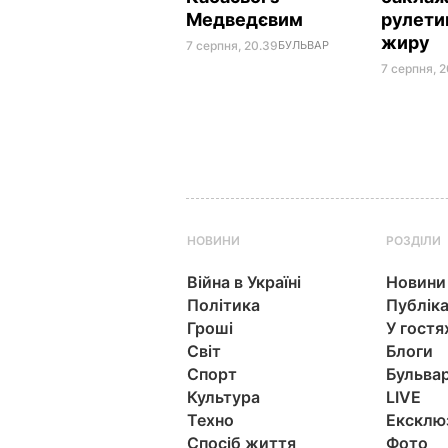
Медведєвим
рулети
жиру
7 серпня, 20.39
БУЛЬВАР
7 серпня, 2
НОВИНИ
РОЗДІЛИ
Війна в Україні
Новини
Політика
Публіка
Гроші
У гостя
Світ
Блоги
Спорт
Бульва
Культура
LIVE
Техно
Ексклю
Спосіб життя
Фото