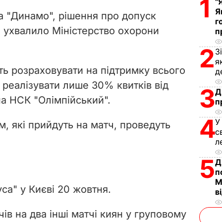
1
V
"
Я
 "Динамо", рішення про допуск
г
i
и ухвалило Міністерство охорони
п
d
2
З
я
e
ь розраховувати на підтримку всього
д
 реалізувати лише 30% квитків від
3
o
Д
 на НСК "Олімпійський".
п
4
У
, які прийдуть на матч, проведуть
с
л
5
Д
п
М
а" у Києві 20 жовтня.
в
ів на два інші матчі киян у груповому