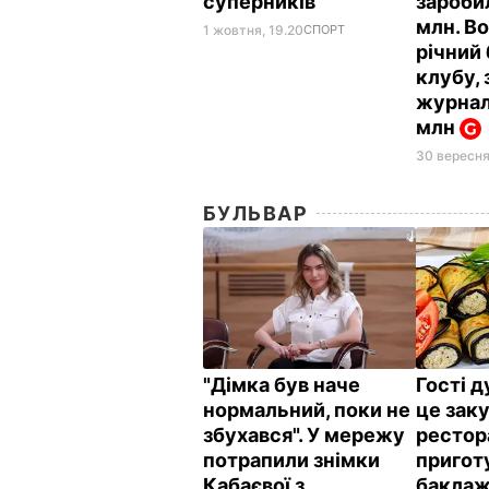
суперників
зароби
млн. В
1 жовтня, 19.20
СПОРТ
річний
клубу,
журналі
млн
30 вересня
БУЛЬВАР
"Дімка був наче
Гості 
нормальний, поки не
це заку
збухався". У мережу
рестор
потрапили знімки
пригот
Кабаєвої з
баклаж