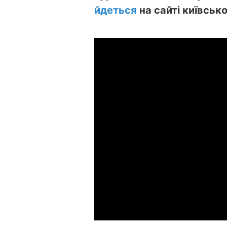
йдеться
на сайті київсько