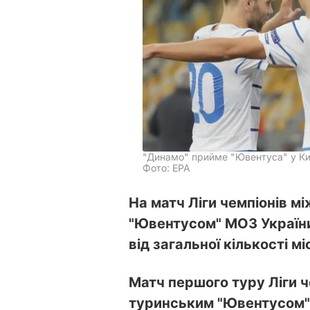
"Динамо" прийме "Ювентуса" у Ки
Фото: ЕРА
На матч Ліги чемпіонів м
"Ювентусом" МОЗ України
від загальної кількості м
Матч першого туру Ліги че
туринським "Ювентусом" 