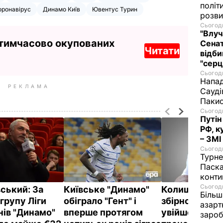
політ
оронавірус
Динамо Київ
Ювентус Турин
розви
Сьогодн
"Влуч
 тимчасово окупованих
Сенат
Читати
відби
"серц
Сьогодн
Напад
РЕКЛАМА
Сауді
Пакис
Сьогодн
Путін
РФ, к
– ЗМІ
Сьогодн
Турне
Паска
конти
Сьогодн
ський:
За
Київське "Динамо"
Колишній гра
Більш
 групу Ліги
обіграло "Гент" і
збірної Украї
азарт
нів "Динамо"
вперше протягом
увійшов до
зароб