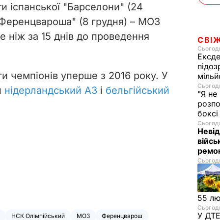
ти іспанської "Барселони" (24
"Ференцвароша" (8 грудня) – МОЗ
е ніж за 15 днів до проведення
СВІ
Сьогодн
Ексде
підоз
ги чемпіонів уперше з 2016 року. У
мільй
Сьогодн
и
нідерландський АЗ
і
бельгійський
"Я не
розпо
бокс
Сьогодн
Невід
війсь
ремон
Сьогодн
55 л
Сьогодн
У ДТЕ
НСК Олімпійський
МОЗ
Ференцварош