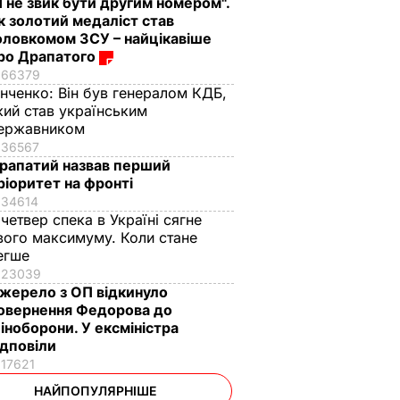
Я не звик бути другим номером".
к золотий медаліст став
оловкомом ЗСУ – найцікавіше
ро Драпатого
66379
інченко:
Він був генералом КДБ,
кий став українським
ержавником
36567
рапатий назвав перший
ріоритет на фронті
34614
 четвер спека в Україні сягне
вого максимуму. Коли стане
егше
23039
жерело з ОП відкинуло
овернення Федорова до
іноборони. У ексміністра
ідповіли
17621
НАЙПОПУЛЯРНІШЕ