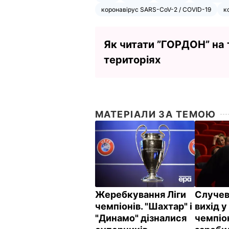
коронавірус SARS-CoV-2 / COVID-19
к
Як читати ”ГОРДОН” на
територіях
МАТЕРІАЛИ ЗА ТЕМОЮ
Жеребкування Ліги
Случев
чемпіонів. "Шахтар" і
вихід у
"Динамо" дізналися
чемпіо