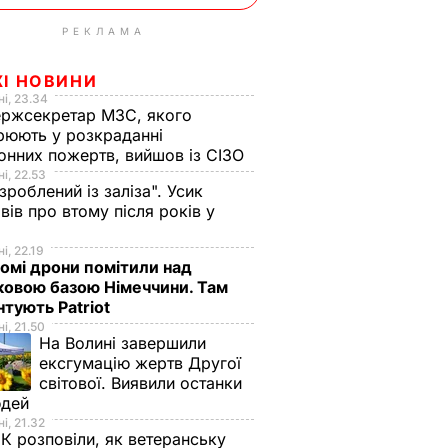
РЕКЛАМА
ЖІ НОВИНИ
і, 23.34
ржсекретар МЗС, якого
рюють у розкраданні
онних пожертв, вийшов із СІЗО
і, 22.53
 зроблений із заліза". Усик
вів про втому після років у
і
і, 22.19
омі дрони помітили над
ковою базою Німеччини. Там
тують Patriot
і, 21.50
На Волині завершили
ексгумацію жертв Другої
світової. Виявили останки
юдей
і, 21.32
К розповіли, як ветеранську