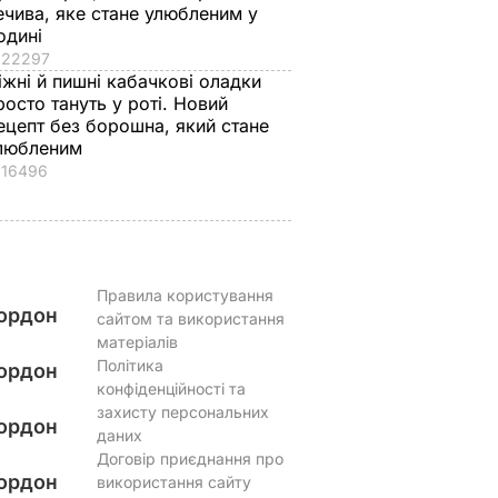
ечива, яке стане улюбленим у
Що сталося
ВАР
одині
7 серпня, 17.26
БУЛЬВАР
22297
іжні й пишні кабачкові оладки
росто тануть у роті. Новий
ецепт без борошна, який стане
любленим
16496
Правила користування
ордон
сайтом та використання
матеріалів
Політика
ордон
конфіденційності та
захисту персональних
ордон
даних
Договір приєднання про
ордон
використання сайту