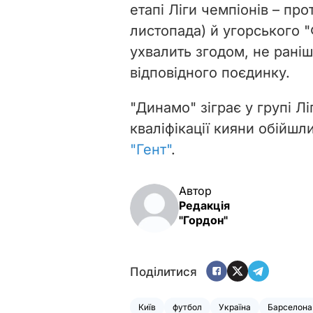
етапі Ліги чемпіонів – про
листопада) й угорського 
ухвалить згодом, не раніш
відповідного поєдинку.
"Динамо" зіграє у групі Лі
кваліфікації кияни обійшл
"Гент"
.
Автор
Редакція
"Гордон"
Поділитися
Київ
футбол
Україна
Барселона