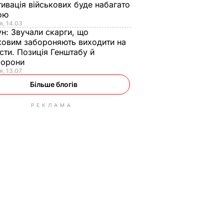
ивація військових буде набагато
ою
я, 14.03
ун:
Звучали скарги, що
ковим забороняють виходити на
сти. Позиція Генштабу й
борони
я, 13.07
Більше блогів
РЕКЛАМА