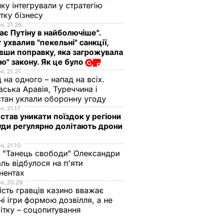
ику інтегрували у стратегію
тку бізнесу
і, 21.26
ає Путіну в найболючіше".
 ухвалив "пекельні" санкції,
вши поправку, яка загрожувала
ю" закону. Як це було
і, 21.21
 на одного – напад на всіх.
вська Аравія, Туреччина і
тан уклали оборонну угоду
і, 21.17
 став уникати поїздок у регіони
уди регулярно долітають дрони
і, 21.10
 "Танець свободи" Олександри
ль відбулося на п'яти
нентах
і, 20.29
вець
ість гравців казино вважає
ни
ні ігри формою дозвілля, а не
ітку – соцопитування