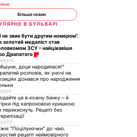
о штабу
ально
о
Більше новин
РТ
УЛЯРНЕ В БУЛЬВАРІ
Я не звик бути другим номером".
к золотий медаліст став
оловкомом ЗСУ – найцікавіше
ро Драпатого
66379
Мішуня, доця народилася!"
рапатий розповів, як уночі на
озиціях дізнався про народження
оньки
53511
одайте це в кожну банку – й
гірки під капроновою кришкою
з
Три важливі кроки – і
Тіну Кароль, яка
е перекиснуть. Рецепт без
ціла
ваш салат із буряку
"вперше за життя
терилізації
аче пух,
буде неймовірним
розслабилась і
23717
іжні "Поцілуночки" до чаю.
ва.
повірила почуттям",
7 серпня, 17.29
БУЛЬВАР
ростий рецепт неймовірного
ецепт
викликали на допит