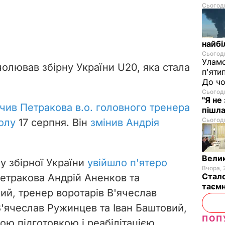
Сьогодн
найбі
Сьогодн
Уламо
олював збірну України U20, яка стала
п'яти
До чо
Сьогодн
"Я не
чив Петракова в.о. головного тренера
пішла
Сьогодн
болу
17 серпня. Він
змінив Андрія
Велик
у збірної України
увійшло п'ятеро
Вчора, 
Стало
етракова Андрій Аненков та
таємн
й, тренер воротарів В'ячеслав
В'ячеслав Ружинцев та Іван Баштовий,
ПОП
ою підготовкою і реабілітацією