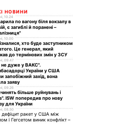
ЖІ НОВИНИ
і, 10.24
арила по вагону біля вокзалу в
ій, є загиблі й поранені –
алізниця"
і, 10.00
ізналися, хто буде заступником
того. Це генерал, який
кав до термінових змін у ЗСУ
і, 09.47
 не дуже у ВАКС".
басадорці України у США
и запобіжний захід, вона
ла заяву
і, 09.26
чинять більше руйнувань і
". ISW попередив про нову
зу для України
і, 08.50
 дефіцит ракет у США між
ом і Гегсетом виник конфлікт –