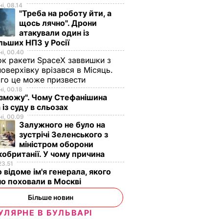
і, 08.14
"Треба на роботу йти, а
щось лячно". Дрони
атакували один із
льших НПЗ у Росії
і, 00.40
к ракети SpaceX заввишки з
поверхівку врізався в Місяць.
го це може призвести
і, 00.18
 зможу". Чому Стефанішина
 із суду в сльозах
і, 00.09
Залужного не було на
зустрічі Зеленського з
міністром оборони
обританії. У чому причина
23.51
 відоме ім'я генерала, якого
о поховали в Москві
Більше новин
УЛЯРНЕ В БУЛЬВАРІ