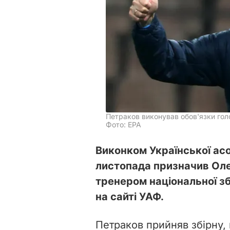
Петраков виконував обов'язки голо
Фото: EPA
Виконком Української асо
листопада призначив Ол
тренером національної зб
на сайті УАФ.
Петраков прийняв збірну, к