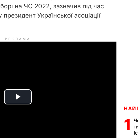
дборі на ЧС 2022, зазначив під час
 президент Української асоціації
РЕКЛАМА
P
НАЙ
l
1
Ч
т
a
І