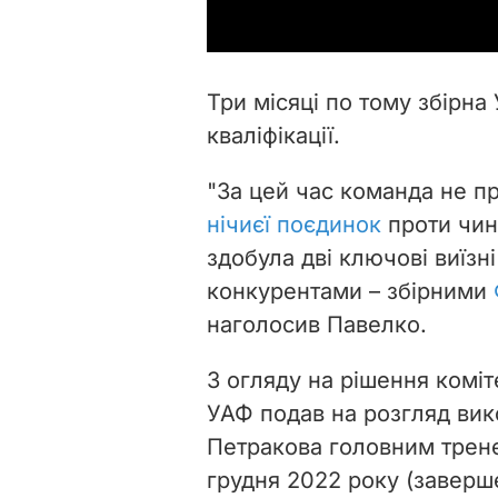
Три місяці по тому збірна
кваліфікації.
"За цей час команда не п
нічиєї поєдинок
проти чинн
здобула дві ключові виїз
конкурентами – збірними
наголосив Павелко.
З огляду на рішення комі
УАФ подав на розгляд ви
Петракова головним трене
грудня 2022 року (заверш