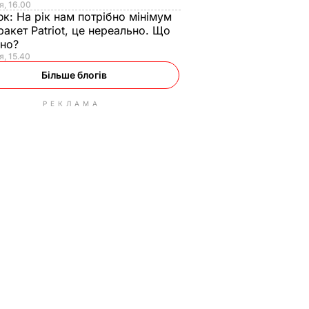
я, 16.00
юк:
На рік нам потрібно мінімум
ракет Patriot, це нереально. Що
ьно?
я, 15.40
Більше блогів
РЕКЛАМА