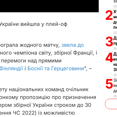
з
y
2
Х
V
м
д
 України вийшла у плей-оф
п
i
3
Д
d
п
рограла жодного матчу,
звела до
e
ого чемпіона світу, збірної Франції, і
4
Д
к
ні перемоги над прямими
o
н
Фінляндії
і
Боснії та Герцеговини
", –
З
5
З
я
тету національних команд очільник
д
конкому пропозицію про призначення
ром збірної України строком до 30
ення ЧС 2022) із можливістю