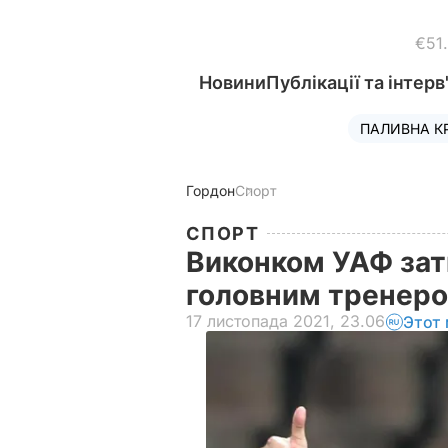
€51
Новини
Публікації та інтерв
ПАЛИВНА К
Гордон
Спорт
СПОРТ
Виконком УАФ зат
головним тренеро
17 листопада 2021, 23.06
Этот 