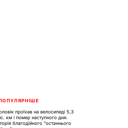
ПОПУЛЯРНІШЕ
оловік проїхав на велосипеді 5,3
ис. км і помер наступного дня.
сторія благодійного "останнього