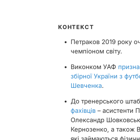
КОНТЕКСТ
Петраков 2019 року оч
чемпіоном світу.
Виконком УАФ
призна
збірної України з фут
Шевченка
.
До тренерського штаб
фахівців
– асистенти П
Олександр Шовковськи
Кернозенко, а також 
які займаються фізичн