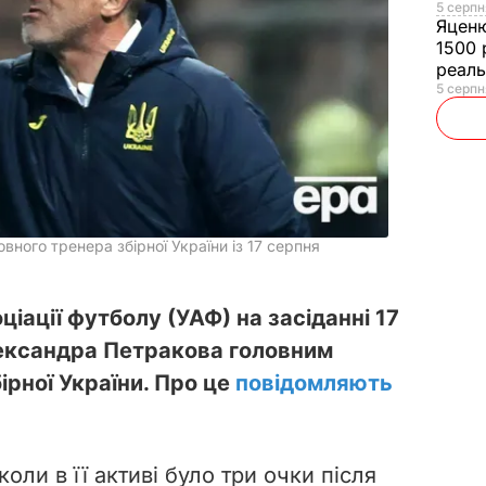
5 серпн
Яцен
1500 
реал
5 серпн
вного тренера збірної України із 17 серпня
ціації футболу (УАФ) на засіданні 17
ександра Петракова головним
ірної України. Про це
повідомляють
оли в її активі було три очки після