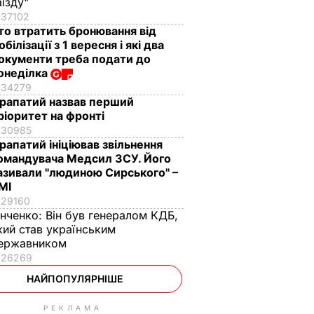
аїзду"
37102
то втратить бронювання від
обілізації з 1 вересня і які два
окументи треба подати до
онеділка
34279
рапатий назвав перший
ріоритет на фронті
30985
рапатий ініціював звільнення
омандувача Медсил ЗСУ. Його
азивали "людиною Сирського" –
МІ
29160
інченко:
Він був генералом КДБ,
кий став українським
ержавником
26269
НАЙПОПУЛЯРНІШЕ
РЕКЛАМА