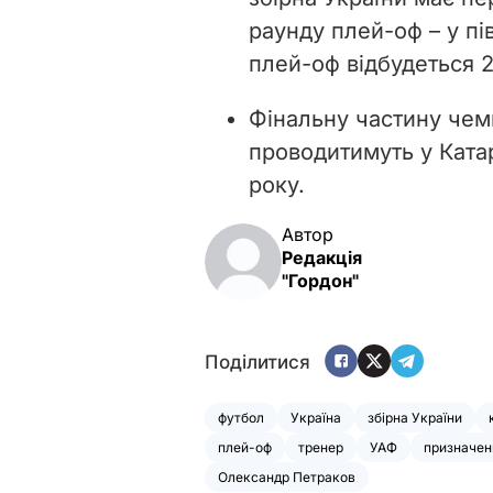
раунду плей-оф – у пів
плей-оф відбудеться 
Фінальну частину чемп
проводитимуть у Катар
року.
Автор
Редакція
"Гордон"
Поділитися
футбол
Україна
збірна України
плей-оф
тренер
УАФ
призначен
Олександр Петраков