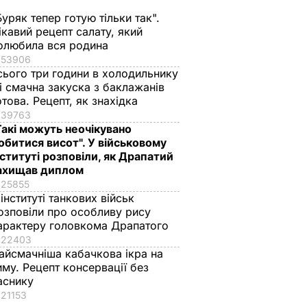
Буряк тепер готую тільки так".
ікавий рецепт салату, який
олюбила вся родина
53906
сього три години в холодильнику
 і смачна закуска з баклажанів
отова. Рецепт, як знахідка
39763
Такі можуть неочікувано
обитися висот". У військовому
нституті розповіли, як Драпатий
ахищав диплом
25855
 інституті танкових військ
озповіли про особливу рису
арактеру головкома Драпатого
22403
айсмачніша кабачкова ікра на
иму. Рецепт консервації без
аснику
21153