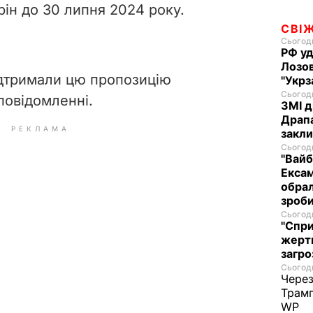
рін до 30 липня 2024 року.
СВІ
Сьогодн
РФ уд
Лозов
дтримали цю пропозицію
"Укрз
Сьогодн
 повідомленні.
ЗМІ д
Драпа
РЕКЛАМА
закли
Сьогодн
"Вайб
Ексам
обрал
зроби
Сьогодн
"Спри
жертв
загро
Сьогодн
Через
Трамп
WP