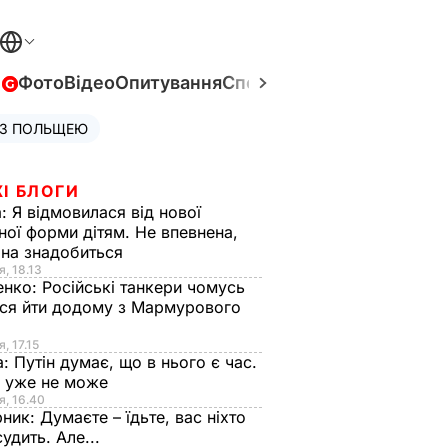
в
Фото
Відео
Опитування
Спецпроєкти
Війна в Укра
 З ПОЛЬЩЕЮ
І БЛОГИ
а:
Я відмовилася від нової
ної форми дітям. Не впевнена,
на знадобиться
я, 18.13
енко:
Російські танкери чомусь
ся йти додому з Мармурового
, 17.15
а:
Путін думає, що в нього є час.
Ф уже не може
я, 16.40
рник:
Думаєте – їдьте, вас ніхто
судить. Але...