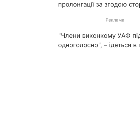
пролонгації за згодою сто
"Члени виконкому УАФ пі
одноголосно", – ідеться в