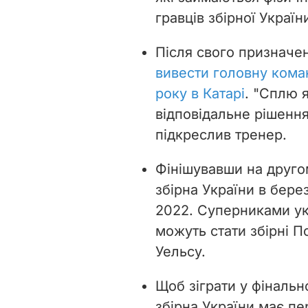
гравців збірної Україн
Після свого призначе
вивести головну коман
року в Катарі
. "
Сплю я
відповідальне рішення
підкреслив тренер.
Фінішувавши на другом
збірна України в бере
2022. Суперниками укр
можуть стати збірні Пор
Уельсу.
Щоб зіграти у фінально
збірна України має пе