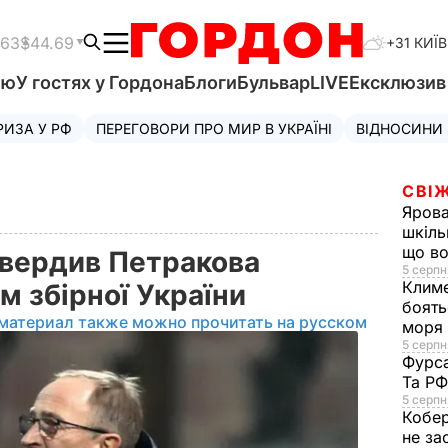
.63
$44.69
+31 КИЇВ
'ю
У гостях у Гордона
Блоги
Бульвар
LIVE
Ексклюзи
РИЗА У РФ
ПЕРЕГОВОРИ ПРО МИР В УКРАЇНІ
ВІДНОСИНИ
СВІЖ
Яров
шкіль
що во
вердив Петракова
5 серпн
Клим
м збірної України
боять
материал также можно прочитать на русском
моря
5 серпня
Фурс
Та Р
5 серпн
Кобе
не за