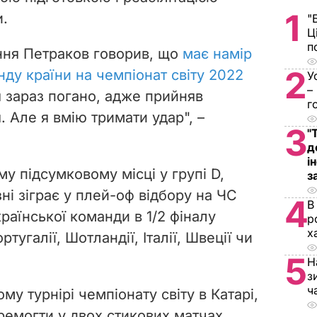
1
и.
"
Ц
п
ння Петраков говорив, що
має намір
2
ду країни на чемпіонат світу 2022
У
–
 зараз погано, адже прийняв
г
. Але я вмію тримати удар
", –
3
"
д
і
у підсумковому місці у групі D,
з
зні зіграє у плей-оф відбору на ЧС
4
В
аїнської команди в 1/2 фіналу
р
х
тугалії, Шотландії, Італії, Швеції чи
5
Н
з
ч
му турнірі чемпіонату світу в Катарі,
ремогти у двох стикових матчах