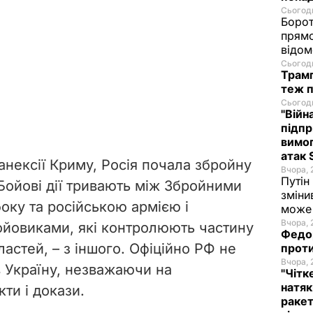
Сьогодн
Борот
прямо
відом
Сьогодн
Трамп
теж п
Сьогодн
"Війн
підпр
вимог
атак 
 анексії Криму, Росія почала збройну
Вчора, 
Путін
 Бойові дії тривають між Збройними
зміни
оку та російською армією і
може 
Вчора, 
ойовиками, які контролюють частину
Федор
бластей,
–
з іншого. Офіційно РФ не
проти
Вчора, 
в Україну, незважаючи на
"Чітк
натяк
ти і докази.
ракет