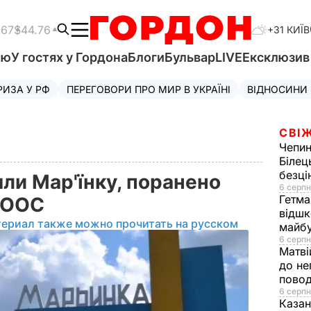
.67
$44.76
+31 КИЇВ
'ю
У гостях у Гордона
Блоги
Бульвар
LIVE
Ексклюзи
РИЗА У РФ
ПЕРЕГОВОРИ ПРО МИР В УКРАЇНІ
ВІДНОСИНИ
СВІЖ
Чепи
Білец
безц
ли Мар'їнку, поранено
6 серпн
Гетма
б ООС
відшк
териал также можно прочитать на русском
майбу
6 серпн
Матві
до не
повод
6 серпн
Казан