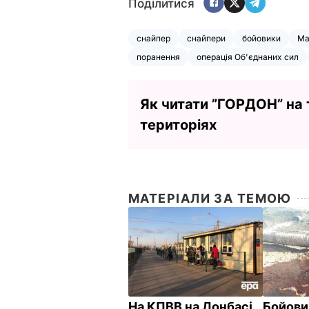
Поділитися
снайпер
снайпери
бойовики
Ма
поранення
операція Об'єднаних сил
Як читати ”ГОРДОН” на
територіях
МАТЕРІАЛИ ЗА ТЕМОЮ
На КПВВ на Донбасі
Бойови