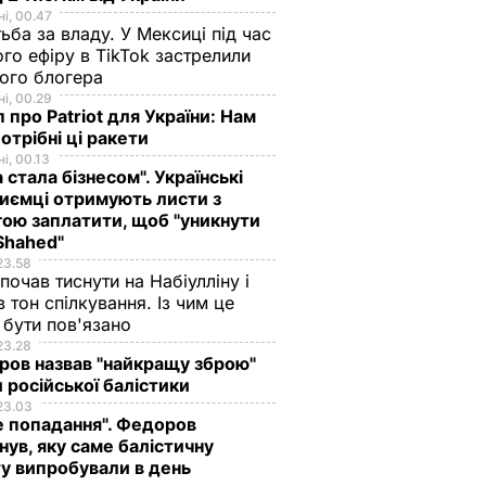
і, 00.47
ьба за владу. У Мексиці під час
го ефіру в TikTok застрелили
ого блогера
і, 00.29
 про Patriot для України: Нам
отрібні ці ракети
і, 00.13
а стала бізнесом". Українські
иємці отримують листи з
ою заплатити, щоб "уникнути
Shahed"
23.58
 почав тиснути на Набіулліну і
в тон спілкування. Із чим це
бути пов'язано
23.28
ов назвав "найкращу зброю"
 російської балістики
23.03
е попадання". Федоров
нув, яку саме балістичну
у випробували в день