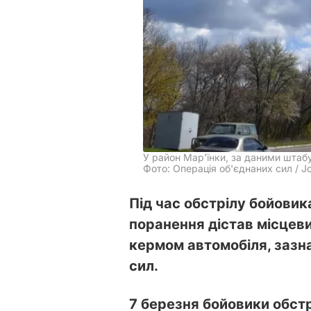
У район Мар'їнки, за даними штаб
Фото: Операція об'єднаних сил / Jo
Під час обстрілу бойовик
поранення дістав місцев
кермом автомобіля, зазна
сил.
7 березня бойовики обст