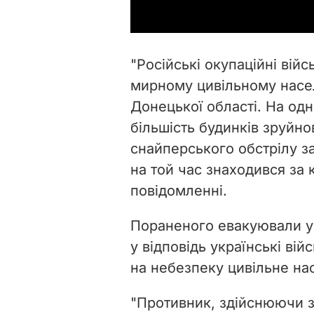
"Р
осійські окупаційні вій
мирному цивільному насе
Донецької області. На одні
більшість будинків зруйно
снайперського обстрілу з
на той час знаходився за
повідомленні.
Пораненого евакуювали ук
у відповідь українські ві
на небезпеку цивільне на
"
Противник, здійснюючи зл