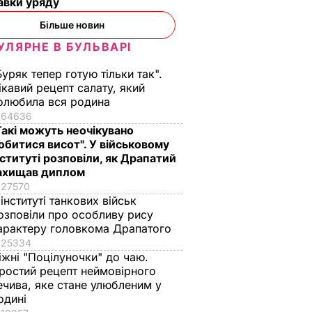
авки уряду
Більше новин
УЛЯРНЕ В БУЛЬВАРІ
Буряк тепер готую тільки так".
ікавий рецепт салату, який
олюбила вся родина
64636
Такі можуть неочікувано
обитися висот". У військовому
нституті розповіли, як Драпатий
ахищав диплом
27570
 інституті танкових військ
озповіли про особливу рису
арактеру головкома Драпатого
25334
іжні "Поцілуночки" до чаю.
ростий рецепт неймовірного
ечива, яке стане улюбленим у
одині