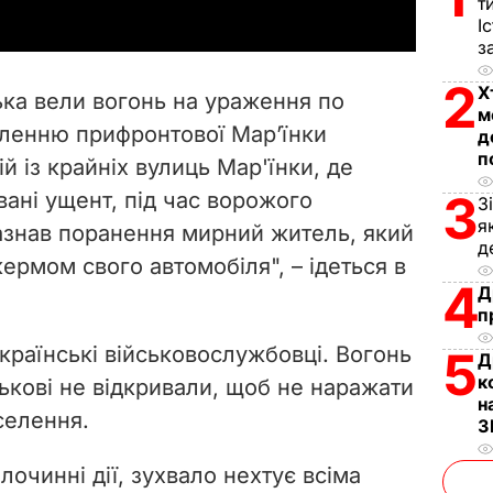
т
y
І
з
V
2
Х
ська вели вогонь на ураження по
м
i
ленню прифронтової Мар’їнки
д
п
й із крайніх вулиць Мар'їнки, де
d
3
вані ущент, під час ворожого
З
e
я
азнав поранення мирний житель, який
д
 кермом
свого автомобіля
", – ідеться в
o
4
Д
п
раїнські військовослужбовці. Вогонь
5
Д
к
йськові не відкривали, щоб не наражати
н
селення.
З
очинні дії, зухвало нехтує всіма