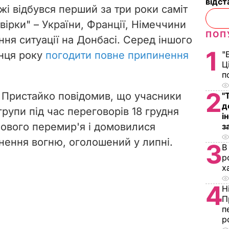
відст
жі відбувся перший за три роки саміт
вірки" – України, Франції, Німеччини
ПОП
ня ситуації на Донбасі. Серед іншого
1
інця року
погодити повне припинення
"
Ц
п
2
 Пристайко повідомив, що учасники
"
д
групи під час переговорів 18 грудня
і
ового перемир'я і домовилися
з
ення вогню, оголошений у липні.
3
В
р
х
4
Н
П
п
р