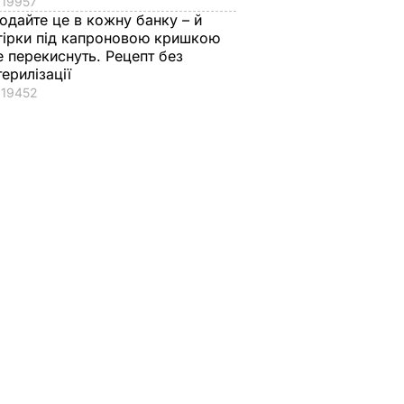
19957
одайте це в кожну банку – й
гірки під капроновою кришкою
е перекиснуть. Рецепт без
терилізації
19452
тріляли
"Влучання