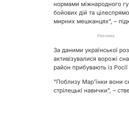
нормами міжнародного гу
бойових дій та цілеспрям
мирних мешканцях
", – пі
За даними української роз
активізувалися ворожі сна
район прибувають із Росі
"
Поблизу Мар'їнки вони ск
стрілецькі навички
", – ст