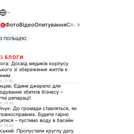
в
Фото
Відео
Опитування
Спецпроєкти
Війна в Укра
 З ПОЛЬЩЕЮ
І БЛОГИ
нога:
Досвід медиків корпусу
ького зі збереження життів є
інним
я, 21.16
нцев:
Єдине джерело для
одування збитків бізнесу –
тні репарації
я, 18.45
йчук:
До громади ставляться, як
повносправних. Будете гарно
итися – пустимо воду в басейн
я, 16.30
ський:
Пропустили круглу дату.