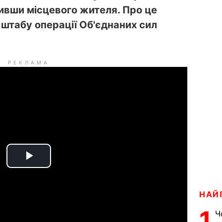
нивши місцевого жителя. Про це
штабу операції Об'єднаних сил
РЕКЛАМА
P
l
НАЙ
a
1
Ч