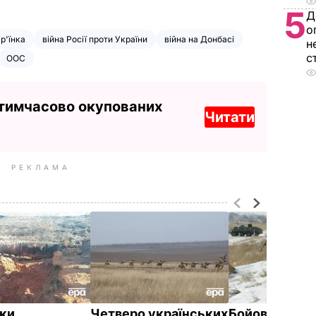
5
Д
о
р'їнка
війна Росії проти України
війна на Донбасі
н
с
ООС
 тимчасово окупованих
Читати
РЕКЛАМА
ки
Четверо українських
Бойовики обс