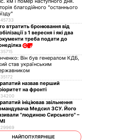
ис. км і помер наступного дня.
сторія благодійного "останнього
аїзду"
45733
то втратить бронювання від
обілізації з 1 вересня і які два
окументи треба подати до
онеділка
35715
інченко:
Він був генералом КДБ,
кий став українським
ержавником
35172
рапатий назвав перший
ріоритет на фронті
34200
рапатий ініціював звільнення
омандувача Медсил ЗСУ. Його
азивали "людиною Сирського" –
МІ
29969
НАЙПОПУЛЯРНІШЕ