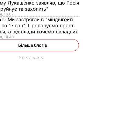
ому Лукашенко заявляв, що Росія
зруйнує та захопить"
я, 16.07
ко:
Ми застрягли в "міндічгейті і
 по 17 грн". Пропонуємо прості
ня, а від влади хочемо складних
я, 14.48
Більше блогів
РЕКЛАМА