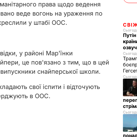
манітарного права щодо ведення
овано веде вогонь на ураження по
дкреслили у штабі ООС.
СВІ
Сьогодн
Путін
країн
озвуч
відки, у районі Мар'їнки
Сьогодн
Трамп
йпери, це пов'язано з тим, що в цей
боєпр
Гегс
ї випускники снайперської школи.
Сьогодн
ладають свої іспити і відточують
верджують в ООС.
перег
стрі
Сьогодн
понад