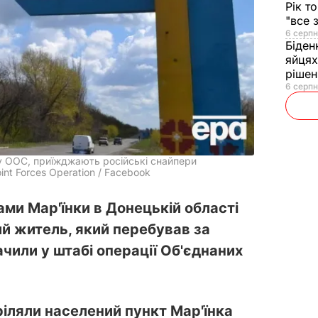
Рік т
"все 
6 серпн
Біден
яйцях
рішен
6 серпн
у ООС, приїжджають російські снайпери
int Forces Operation / Facebook
ами Мар'їнки в Донецькій області
ий житель, який перебував за
чили у штабі операції Об'єднаних
ріляли населений пункт Мар'їнка