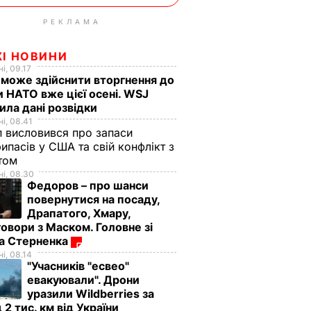
РЕКЛАМА
ЖІ НОВИНИ
і, 09.17
 може здійснити вторгнення до
и НАТО вже цієї осені. WSJ
ила дані розвідки
і, 08.41
 висловився про запаси
ипасів у США та свій конфлікт з
етом
і, 08.30
Федоров – про шанси
повернутися на посаду,
Драпатого, Хмару,
овори з Маском. Головне зі
ма Стерненка
і, 08.14
"Учасників "есвео"
евакуювали". Дрони
уразили Wildberries за
 2 тис. км від України