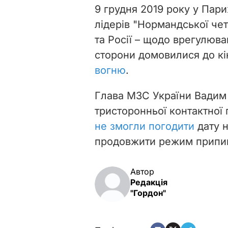
9 грудня 2019 року у Пари
лідерів "Нормандської чет
та Росії
– щодо
врегулюван
сторони домовилися до к
вогню
.
Глава МЗС України Вадим
тристоронньої контактної 
не змогли погодити
дату н
продовжити режим припин
Автор
Редакція
"Гордон"