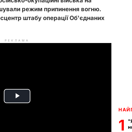
осійсько-окупаційні війська на
ушували режим припинення вогню.
сцентр штабу операції Об'єднаних
РЕКЛАМА
P
НАЙ
l
1
"
н
a