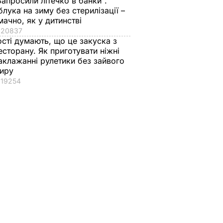
Запросили літечко в банки".
блука на зиму без стерилізації –
мачно, як у дитинстві
20837
ості думають, що це закуска з
есторану. Як приготувати ніжні
аклажанні рулетики без зайвого
иру
19254
вів про
Екссоратник
Як досвідчені
 Путіна
Зеленського
городники обирают
нні
пояснив, чому Трамп
найсолодший кавун
насправді
Сім ознак стиглої й