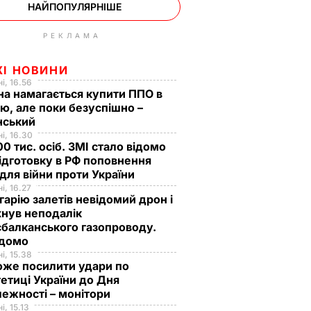
НАЙПОПУЛЯРНІШЕ
РЕКЛАМА
ЖІ НОВИНИ
і, 16.56
на намагається купити ППО в
лю, але поки безуспішно –
нський
і, 16.30
0 тис. осіб. ЗМІ стало відомо
ідготовку в РФ поповнення
 для війни проти України
і, 16.27
гарію залетів невідомий дрон і
нув неподалік
балканського газопроводу.
ідомо
і, 15.38
оже посилити удари по
етиці України до Дня
ежності – монітори
і, 15.13