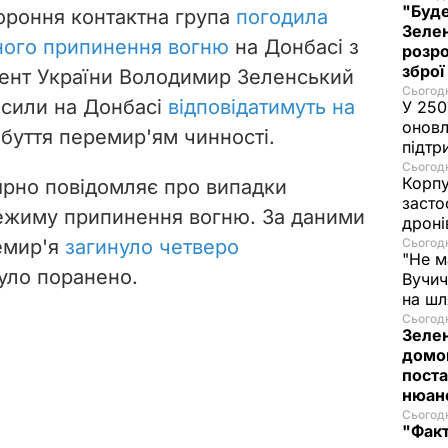
"Буде
ороння контактна група
погодила
Зелен
ного припинення вогню
на Донбасі з
розро
зброї
дент України Володимир Зеленський
Сьогодн
 сили на Донбасі
відповідатимуть на
У 250
оновл
абуття перемир'ям чинності.
підтр
Сьогодн
Корпу
ярно повідомляє про випадки
засто
ежиму припинення вогню. За даними
дроні
емир'я
загинуло четверо
Сьогодн
"Не м
було поранено.
Вучич
на ш
Сьогодн
Зеле
домо
поста
нюа
Сьогодн
"Фак