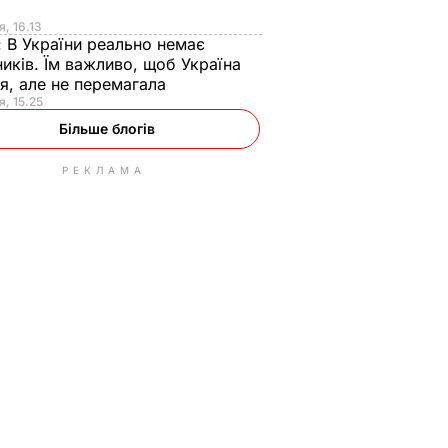
я
я, 16.13
:
В України реально немає
иків. Їм важливо, щоб Україна
я, але не перемагала
я, 15.25
Більше блогів
РЕКЛАМА