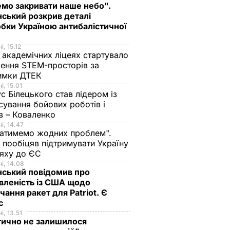
мо закривати наше небо".
ський розкрив деталі
бки Україною антибалістичної
і, 15.12
 академічних ліцеях стартувало
ення STEM-просторів за
имки ДТЕК​
і, 15.01
с Білецького став лідером із
сування бойових роботів і
в – Коваленко
і, 14.47
атимемо жодних проблем".
 пообіцяв підтримувати Україну
ляху до ЄС
і, 14.08
нський повідомив про
вленість із США щодо
чання ракет для Patriot. Є
нс
і, 13.51
тично не залишилося