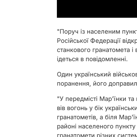
"Поруч із населеним пунк
Російської Федерації відк
станкового гранатомета і 
ідеться в повідомленні.
Один український військо
поранення, його доправил
"У передмісті Мар'їнки та
вів вогонь у бік українсь
гранатометів, а біля Мар'їн
районі населеного пункту
гранатомети різних систем