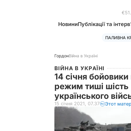
€51
Новини
Публікації та інтерв
ПАЛИВНА К
Гордон
Війна в Україні
ВІЙНА В УКРАЇНІ
14 січня бойовики
режим тиші шість 
українського війс
15 січня 2021, 07.37
Этот мате