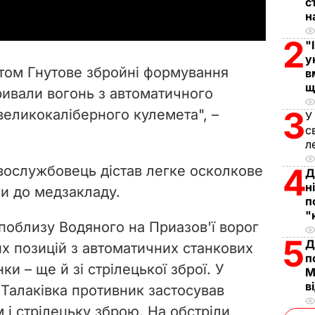
с
н
y
2
"
V
у
том Гнутове збройні формування
в
i
щ
ривали вогонь з автоматичного
3
великокаліберного кулемета", –
d
У
с
л
e
4
вослужбовець дістав легке осколкове
Д
o
н
и до медзакладу.
п
"
 поблизу Водяного на Приазов'ї ворог
5
Д
ких позицій з автоматичних станкових
п
ки – ще й зі стрілецької зброї. У
М
в
 Талаківка противник застосував
 і стрілецьку зброю. На обстріли