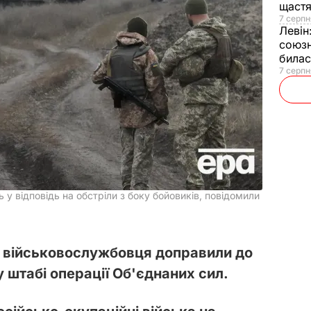
щаст
7 серпн
Левін
союзн
билас
7 серпн
ь у відповідь на обстріли з боку бойовиків, повідомили
 військовослужбовця доправили до
 штабі операції Об'єднаних сил.