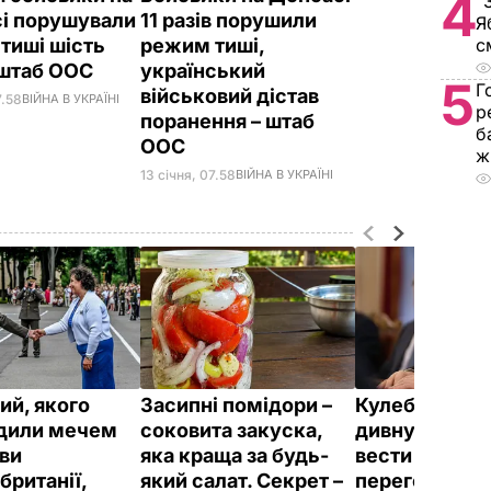
4
"
і порушували
11 разів порушили
Я
с
тиші шість
режим тиші,
– штаб ООС
український
5
Г
військовий дістав
7.58
ВІЙНА В УКРАЇНІ
р
поранення – штаб
б
ООС
ж
13 січня, 07.58
ВІЙНА В УКРАЇНІ
ий, якого
Засипні помідори –
Кулеба розпо
дили мечем
соковита закуска,
дивну манеру
ви
яка краща за будь-
вести телефо
британії,
який салат. Секрет –
переговори