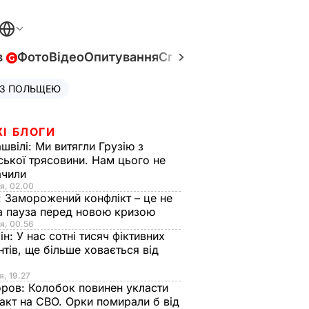
в
Фото
Відео
Опитування
Спецпроєкти
Війна в Укр
 З ПОЛЬЩЕЮ
ЖІ БЛОГИ
швілі:
Ми витягли Грузію з
ської трясовини. Нам цього не
ачили
я, 02.00
:
Заморожений конфлікт – це не
а пауза перед новою кризою
я, 00.56
ін:
У нас сотні тисяч фіктивних
нтів, ще більше ховається від
я, 19.27
оров:
Колобок повинен укласти
акт на СВО. Орки помирали б від