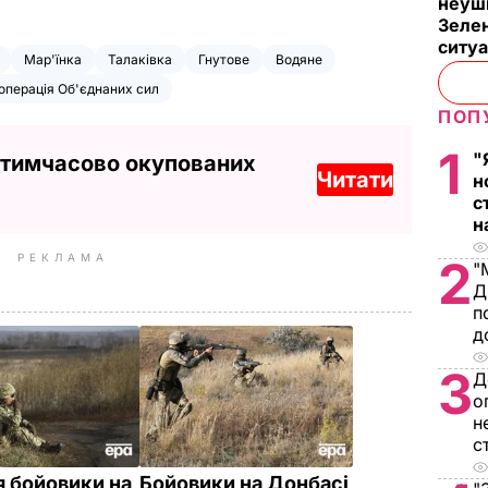
неуш
Зелен
ситу
Мар'їнка
Талаківка
Гнутове
Водяне
операція Об'єднаних сил
ПОП
1
"
 тимчасово окупованих
Читати
н
с
н
РЕКЛАМА
2
"
Д
п
д
3
Д
о
н
с
я бойовики на
Бойовики на Донбасі