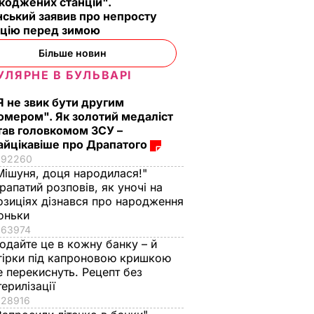
коджених станцій".
ський заявив про непросту
ацію перед зимою
Більше новин
УЛЯРНЕ В БУЛЬВАРІ
Я не звик бути другим
омером". Як золотий медаліст
тав головкомом ЗСУ –
айцікавіше про Драпатого
92260
Мішуня, доця народилася!"
рапатий розповів, як уночі на
озиціях дізнався про народження
оньки
63974
одайте це в кожну банку – й
гірки під капроновою кришкою
е перекиснуть. Рецепт без
терилізації
28916