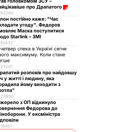
тав головкомом ЗСУ –
айцікавіше про Драпатого
92260
Ілон постійно каже: "Час
кладати угоду". Федоров
мовляє Маска поступитися
одо Starlink – ЗМІ
55432
 четвер спека в Україні сягне
вого максимуму. Коли стане
егше
23201
рапатий розповів про найдовшу
іч у житті і людину, яка
орадила йому виходити з
котла"
20890
жерело з ОП відкинуло
овернення Федорова до
іноборони. У ексміністра
ідповіли
18457