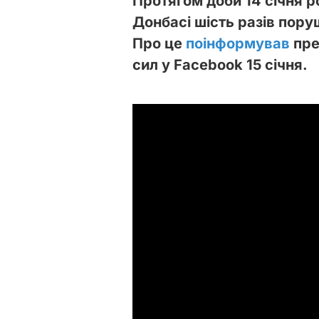
Протягом доби 14 січня р
Донбасі шість разів пор
Про це
поінформував
пре
сил у Facebook 15 січня.