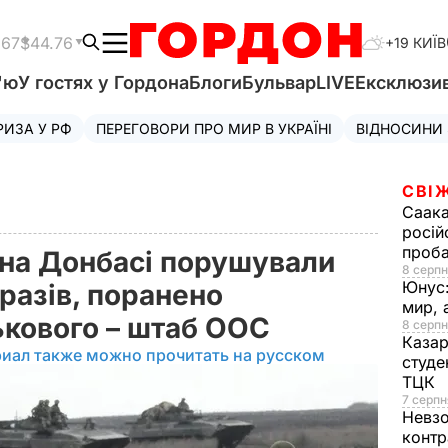
.67
$44.76
+19 КИЇВ
'ю
У гостях у Гордона
Блоги
Бульвар
LIVE
Ексклюзи
РИЗА У РФ
ПЕРЕГОВОРИ ПРО МИР В УКРАЇНІ
ВІДНОСИНИ
СВІ
Саака
росій
проб
 на Донбасі порушували
8 серпн
Юнус
разів, поранено
мир, 
ькового – штаб ООС
8 серпн
Казар
риал также можно прочитать на русском
студе
ТЦК
7 серпн
Невз
контр