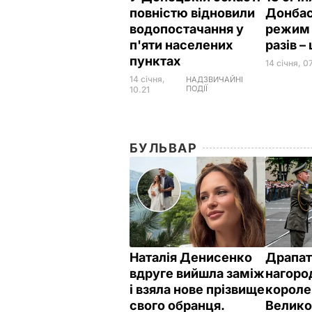
повністю відновили
Донбас
водопостачання у
режим 
п'яти населених
разів 
пунктах
14 січня, 0
14 січня,
НАДЗВИЧАЙНІ
ПОДІЇ
10.21
БУЛЬВАР
Наталія Денисенко
Драпат
вдруге вийшла заміж
нагоро
і взяла нове прізвище
короле
свого обранця.
Велико