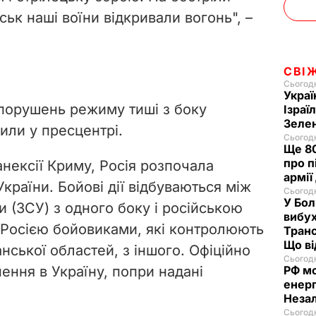
ськ наші воїни відкривали вогонь", –
СВІ
Сьогодн
Украї
 порушень режиму тиші з боку
Ізраї
Зеле
или у пресцентрі.
Сьогодн
Ще 80
про п
 анексії Криму, Росія розпочала
армії
України. Бойові дії відбуваються між
Сьогодн
У Бол
 (ЗСУ) з одного боку і російською
вибух
 Росією бойовиками, які контролюють
Транс
Що в
нської областей, з іншого. Офіційно
Сьогодн
ення в Україну, попри надані
РФ м
енерг
Незал
Сьогодн