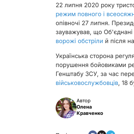
22 липня 2020 року трист
режим повного і всеосяж
опівночі 27 липня. Прези
зауважував, що Об'єднані
ворожі обстріли
й після н
Українська сторона регул
порушення бойовиками р
Генштабу ЗСУ, за час пер
військовослужбовців
, 18 
Автор
Олена
Кравченко