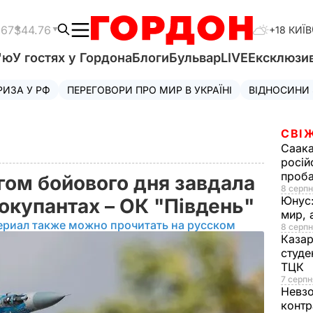
.67
$44.76
+18 КИЇВ
'ю
У гостях у Гордона
Блоги
Бульвар
LIVE
Ексклюзи
РИЗА У РФ
ПЕРЕГОВОРИ ПРО МИР В УКРАЇНІ
ВІДНОСИНИ
СВІ
Саака
росій
проб
гом бойового дня завдала
8 серпн
Юнус
 окупантах – ОК "Південь"
мир, 
ериал также можно прочитать на русском
8 серпн
Казар
студе
ТЦК
7 серпн
Невз
контр