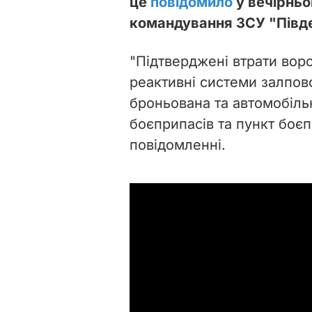
це
повідомило
у вечірньо
командування ЗСУ "Півд
"Підтверджені втрати ворог
реактивні системи залпово
броньована та автомобіль
боєприпасів та пункт боєп
повідомленні.