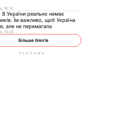
я
я, 16.13
:
В України реально немає
иків. Їм важливо, щоб Україна
я, але не перемагала
я, 15.25
Більше блогів
РЕКЛАМА