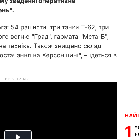
му зведенні оперативне
ень".
а: 5️4️ рашисти, три танки Т-62, три
го вогню "Град", гармата "Мста-Б",
на техніка. Також знищено склад
остачання на Херсонщині", – ідеться в
РЕКЛАМА
НАЙ
1
"
н