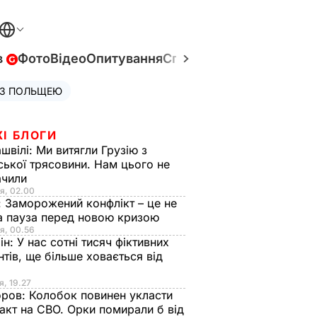
в
Фото
Відео
Опитування
Спецпроєкти
Війна в Укр
 З ПОЛЬЩЕЮ
ЖІ БЛОГИ
швілі:
Ми витягли Грузію з
ської трясовини. Нам цього не
ачили
я, 02.00
:
Заморожений конфлікт – це не
а пауза перед новою кризою
я, 00.56
ін:
У нас сотні тисяч фіктивних
нтів, ще більше ховається від
я, 19.27
оров:
Колобок повинен укласти
акт на СВО. Орки помирали б від