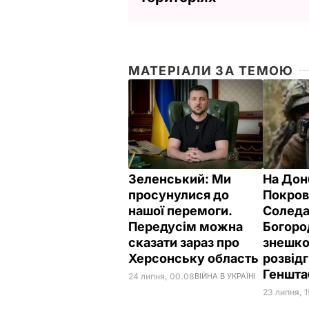
МАТЕРІАЛИ ЗА ТЕМОЮ
Зеленський: Ми
На Дон
просунулися до
Покров
нашої перемоги.
Соледа
Передусім можна
Богоро
сказати зараз про
знешк
Херсонську область
розвідг
Геншта
24 липня, 00.08
ВІЙНА В УКРАЇНІ
23 липня, 