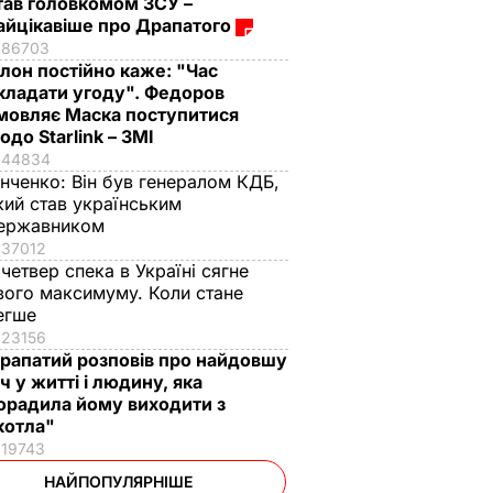
тав головкомом ЗСУ –
айцікавіше про Драпатого
86703
Ілон постійно каже: "Час
кладати угоду". Федоров
мовляє Маска поступитися
одо Starlink – ЗМІ
44834
інченко:
Він був генералом КДБ,
кий став українським
ержавником
37012
 четвер спека в Україні сягне
вого максимуму. Коли стане
егше
23156
рапатий розповів про найдовшу
іч у житті і людину, яка
орадила йому виходити з
котла"
19743
НАЙПОПУЛЯРНІШЕ