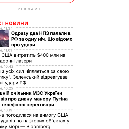
РЕКЛАМА
ЖІ НОВИНИ
і, 11.34
Одразу два НПЗ палали в
РФ за одну ніч. Що відомо
про удари
і, 11.01
 США витратить $400 млн на
дронні лазери
і, 10.42
н з усіх сил чіпляється за свою
тику". Зеленський відреагував
чні удари РФ
і, 10.25
ній очільник МЗС України
вів про дивну манеру Путіна
 телефонні переговори
і, 10.19
на погодилася на вимогу США
ударів по нафтових об'єктах у
ому морі — Bloomberg