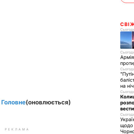
СВІ
Сьогодн
Сьогодн
Армія
проти
Сьогодн
"Путі
баліс
на ні
Сьогодн
Колиш
. Головне
(оновлюється)
розпо
вести
Сьогодн
Украї
щодо 
РЕКЛАМА
Чорн