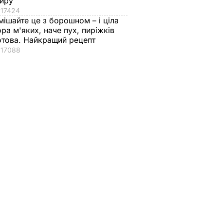
иру
17424
мішайте це з борошном – і ціла
ора м'яких, наче пух, пиріжків
отова. Найкращий рецепт
17088
тре
ахопити
 ТЕС,
 інших
Генштаб
 В УКРАЇНІ