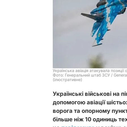
Українська авіація атакувала позиції 
Фото: Генеральний штаб ЗСУ / General 
(ілюстративне)
Українські військові на п
допомогою авіації шістьо
ворога та опорному пункт
більше ніж 10 одиниць те