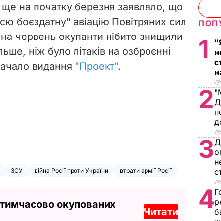
 ще на початку березня заявляло, що
сю боєздатну" авіацію Повітряних сил
ПОП
 на червень окупанти нібито знищили
1
"
ільше, ніж було літаків на озброєнні
н
с
значало видання
"Проект"
.
н
2
"
Д
п
д
3
Д
о
н
ЗСУ
війна Росії проти України
втрати армії Росії
с
4
Г
р
 тимчасово окупованих
Читати
б