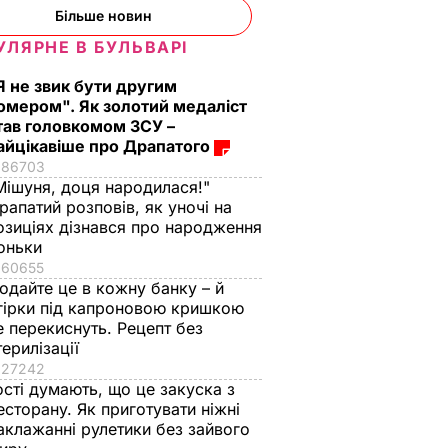
Більше новин
УЛЯРНЕ В БУЛЬВАРІ
Я не звик бути другим
омером". Як золотий медаліст
тав головкомом ЗСУ –
айцікавіше про Драпатого
86703
Мішуня, доця народилася!"
рапатий розповів, як уночі на
озиціях дізнався про народження
оньки
60655
одайте це в кожну банку – й
гірки під капроновою кришкою
е перекиснуть. Рецепт без
терилізації
27242
ості думають, що це закуска з
есторану. Як приготувати ніжні
аклажанні рулетики без зайвого