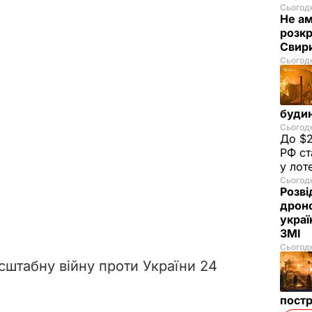
Сьогодн
Не а
розкр
Свир
Сьогодн
буди
Сьогодн
До $2
РФ ст
у лот
Сьогодн
Розві
дроно
украї
ЗМІ
Сьогодн
сштабну війну проти України 24
пост