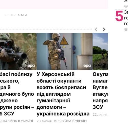
ж
5
З
РЕКЛАМА
г
г
басі поблизу
У Херсонській
Окупанти вко
ського,
області окупанти
намагалися з
ра й
возять боєприпаси
Вуглегірську
дичного було
під виглядом
атакували на
оджено
гуманітарної
напрямках – 
рупи росіян –
допомоги –
ЗСУ
б ЗСУ
українська розвідка
22 липня, 19.01
ВІЙНА
19.04
ВІЙНА В УКРАЇНІ
23 липня, 15.19
ВІЙНА В УКРАЇНІ