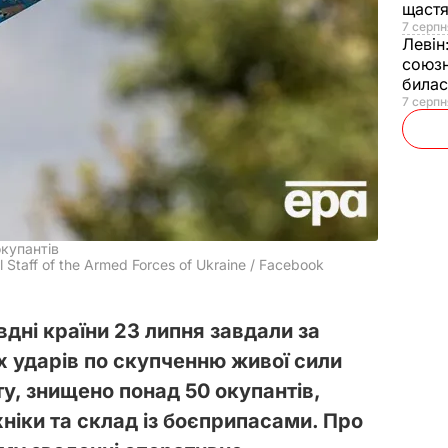
щаст
7 серпн
Левін
союзн
билас
7 серпн
окупантів
Staff of the Armed Forces of Ukraine / Facebook
івдні країни 23 липня завдали за
х ударів по скупченню живої сили
у, знищено понад 50 окупантів,
хніки та склад із боєприпасами. Про