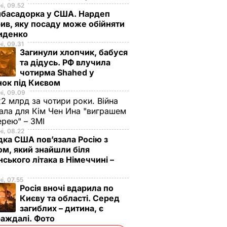
і, 09.52
мбасадорка у США. Нардеп
ив, яку посаду може обійняти
иденко
і, 09.31
Загинули хлопчик, бабуся
та дідусь. РФ влучила
чотирма Shahed у
нок під Києвом
і, 09.09
2 млрд за чотири роки. Війна
ала для Кім Чен Ина "виграшем
ерею" – ЗМІ
і, 08.22
дка США пов’язала Росію з
м, який знайшли біля
нського літака в Німеччині –
і, 07.55
Росія вночі вдарила по
Києву та області. Серед
загиблих – дитина, є
раждалі. Фото