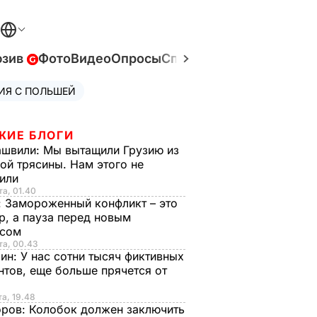
юзив
Фото
Видео
Опросы
Спецпроекты
Война в У
ИЯ С ПОЛЬШЕЙ
ЖИЕ БЛОГИ
ашвили:
Мы вытащили Грузию из
ой трясины. Нам этого не
тили
та, 01.40
:
Замороженный конфликт – это
р, а пауза перед новым
исом
та, 00.43
рин:
У нас сотни тысяч фиктивных
нтов, еще больше прячется от
та, 19.48
оров:
Колобок должен заключить