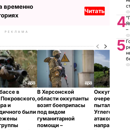
н
с
а временно
Читать
ториях
4
"
Я
–
РЕКЛАМА
5
Г
р
н
б
бассе в
В Херсонской
Оккупанты в
 Покровского,
области оккупанты
очередной ра
ра и
возят боеприпасы
пытались зах
дичного были
под видом
Углегорскую
режены
гуманитарной
атаковали на
группы
помощи –
направлениях