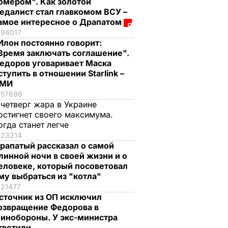
омером". Как золотой
едалист стал главкомом ВСУ –
амое интересное о Драпатом
94017
Илон постоянно говорит:
Время заключать соглашение".
едоров уговаривает Маска
ступить в отношении Starlink –
СМИ
57696
 четверг жара в Украине
остигнет своего максимума.
огда станет легче
23214
рапатый рассказал о самой
линной ночи в своей жизни и о
еловеке, который посоветовал
му выбраться из "котла"
21477
сточник из ОП исключил
озвращение Федорова в
инобороны. У экс-министра
тветили