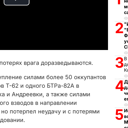
н
P
м
с
l
2
"
a
"
Ф
у
y
V
3
В
потерях врага доразведываются.
д
i
К
упление силами более 50 оккупантов
4
d
Д
в Т-62 и одного БТРа-82А в
д
e
ч
а и Андреевки, а также силами
е
ого взводов в направлении
o
5
И
 но потерпел неудачу и с потерями
в
ндовании.
М
о