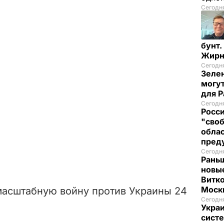
Сегодня
бунт.
Жирн
Сегодня
Зелен
могут
для P
Сегодня
Росси
"своб
облас
пред
Сегодня
Рань
новые
Витко
Моск
масштабную войну против Украины 24
Сегодня
Украи
систе