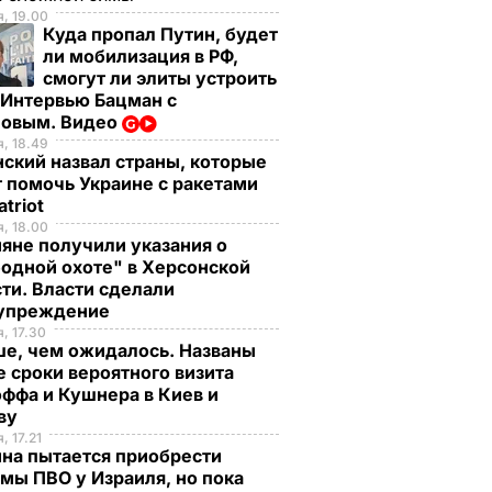
, 19.00
Куда пропал Путин, будет
ли мобилизация в РФ,
смогут ли элиты устроить
 Интервью Бацман с
овым. Видео
, 18.49
ский назвал страны, которые
 помочь Украине с ракетами
atriot
, 18.00
яне получили указания о
одной охоте" в Херсонской
ти. Власти сделали
упреждение
, 17.30
ше, чем ожидалось. Названы
 сроки вероятного визита
ффа и Кушнера в Киев и
ву
, 17.21
на пытается приобрести
мы ПВО у Израиля, но пока