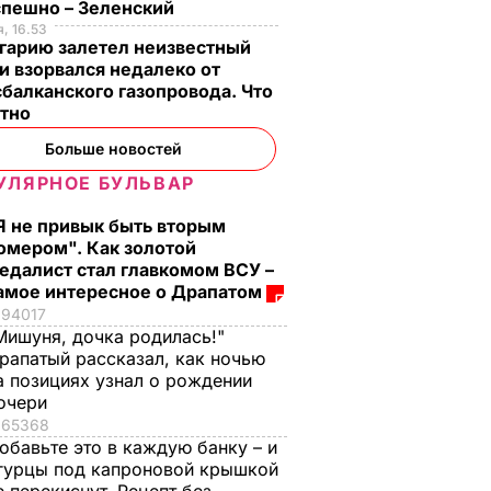
спешно – Зеленский
, 16.53
гарию залетел неизвестный
и взорвался недалеко от
балканского газопровода. Что
стно
Больше новостей
УЛЯРНОЕ БУЛЬВАР
Я не привык быть вторым
омером". Как золотой
едалист стал главкомом ВСУ –
амое интересное о Драпатом
94017
Мишуня, дочка родилась!"
рапатый рассказал, как ночью
а позициях узнал о рождении
очери
65368
обавьте это в каждую банку – и
гурцы под капроновой крышкой