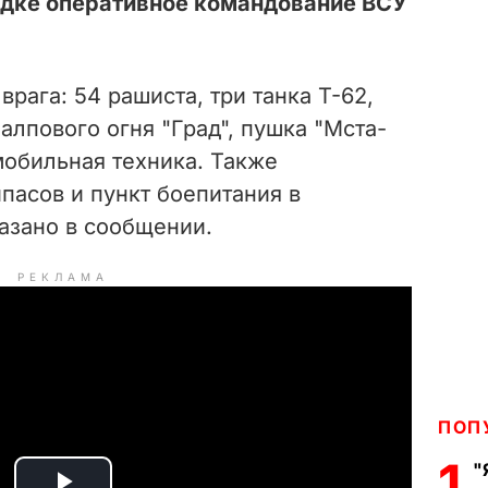
одке оперативное командование ВСУ
ага: 5️4️ рашиста, три танка Т-62,
алпового огня "Град", пушка "Мста-
мобильная техника. Также
пасов и пункт боепитания в
казано в сообщении.
РЕКЛАМА
ПОП
1
"