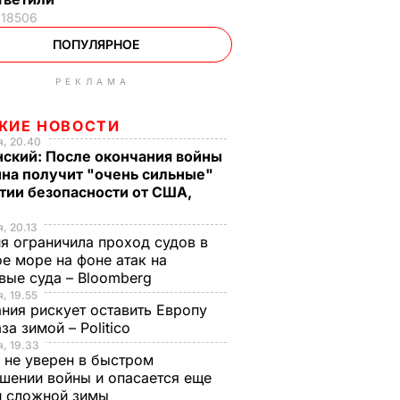
18506
ПОПУЛЯРНОЕ
РЕКЛАМА
ЖИЕ НОВОСТИ
, 20.40
нский: После окончания войны
на получит "очень сильные"
тии безопасности от США,
, 20.13
я ограничила проход судов в
е море на фоне атак на
вые суда – Bloomberg
, 19.55
ния рискует оставить Европу
аза зимой – Politico
, 19.33
 не уверен в быстром
шении войны и опасается еще
й сложной зимы