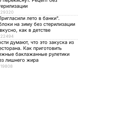
е перекиснут. Рецепт без
терилизации
29320
Пригласили лето в банки".
блоки на зиму без стерилизации
 вкусно, как в детстве
22494
ости думают, что это закуска из
есторана. Как приготовить
ежные баклажанные рулетики
ез лишнего жира
19808
з
ватить
 ТЭС,
 других
 –