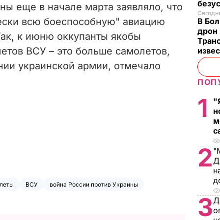
безу
ы еще в начале марта заявляло, что
Сегодня
ески всю боеспособную" авиацию
В Бол
дрон 
ак, к июню оккупанты якобы
Транс
етов ВСУ – это больше самолетов,
изве
нии украинской армии, отмечало
ПОП
1
"
н
м
с
2
"
Д
н
д
леты
ВСУ
война России против Украины
3
Д
о