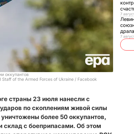
контр
счас
7 авгус
Леви
союзн
драла
7 август
ии оккупантов
Staff of the Armed Forces of Ukraine / Facebook
ге страны 23 июля нанесли с
ударов по скоплениям живой силы
, уничтожены более 50 оккупантов,
и склад с боеприпасами. Об этом