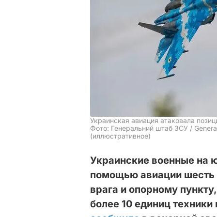
Украинская авиация атаковала позиц
Фото: Генеральний штаб ЗСУ / General 
(иллюстративное)
Украинские военные на ю
помощью авиации шесть 
врага и опорному пункту
более 10 единиц техники 