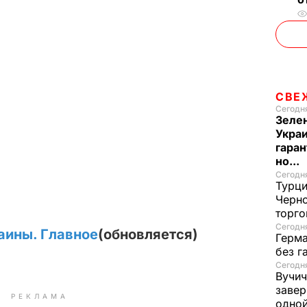
СВЕ
Сегодня
Зеле
Украи
гаран
но...
Сегодня
Турци
Черно
торго
Сегодня
аины. Главное
(обновляется)
Герма
без г
Сегодня
Вучич
завер
РЕКЛАМА
одно