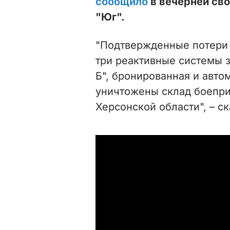
сообщило
в вечерней св
"Юг".
"Подтвержденные потери вр
три реактивные системы з
Б", бронированная и авто
уничтожены склад боепри
Херсонской области", – с