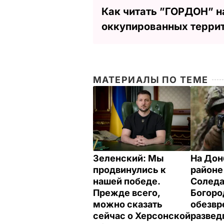
Как читать ”ГОРДОН” н
оккупированных терри
МАТЕРИАЛЫ ПО ТЕМЕ
Зеленский: Мы
На Дон
продвинулись к
районе
нашей победе.
Соледа
Прежде всего,
Богоро
можно сказать
обезв
сейчас о Херсонской
развед