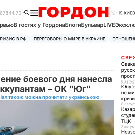
.67
$44.76
+19 КИЕВ
ервью
В гостях у Гордона
Блоги
Бульвар
LIVE
Экскл
РИЗИС В РФ
ПЕРЕГОВОРЫ О МИРЕ В УКРАИНЕ
ОТНОШЕН
СВЕ
Саак
русск
прос
чение боевого дня нанесла
8 авгус
Юнус
оккупантам – ОК "Юг"
не ми
іал також можна прочитати українською
криз
8 авгус
Каза
студе
ТЦК
7 авгус
Невз