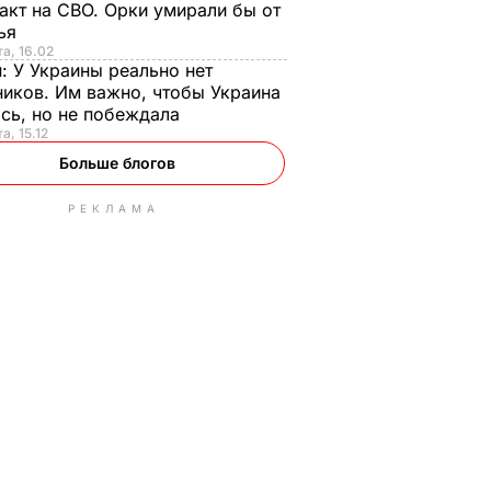
акт на СВО. Орки умирали бы от
тья
та, 16.02
н:
У Украины реально нет
иков. Им важно, чтобы Украина
сь, но не побеждала
а, 15.12
Больше блогов
РЕКЛАМА