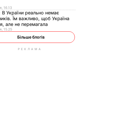
я
я, 16.13
:
В України реально немає
иків. Їм важливо, щоб Україна
я, але не перемагала
я, 15.25
Більше блогів
РЕКЛАМА