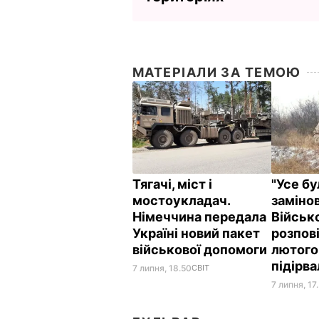
МАТЕРІАЛИ ЗА ТЕМОЮ
Тягачі, міст і
"Усе б
мостоукладач.
замінов
Німеччина передала
Військ
Україні новий пакет
розпові
військової допомоги
лютого 
підірв
7 липня, 18.50
СВІТ
7 липня, 17