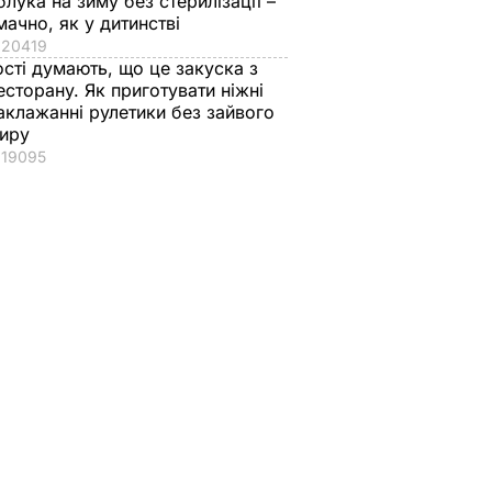
блука на зиму без стерилізації –
мачно, як у дитинстві
20419
ості думають, що це закуска з
есторану. Як приготувати ніжні
аклажанні рулетики без зайвого
иру
19095
 Шкіль:
ським
рито!