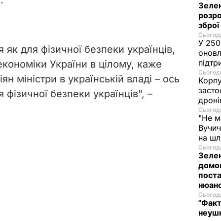
Зелен
розро
зброї
Сьогодн
У 250
 як для фізичної безпеки українців,
оновл
підтр
 економіки України в цілому, каже
Сьогодн
ян міністри в українській владі – ось
Корпу
засто
 фізичної безпеки українців", –
дроні
Сьогодн
"Не м
Вучич
на ш
Сьогодн
Зелен
домо
поста
нюан
Сьогодн
"Факт
неушк