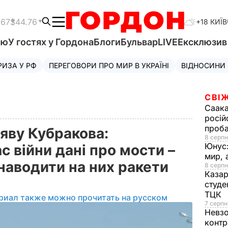
.67
$44.76
+18 КИЇВ
'ю
У гостях у Гордона
Блоги
Бульвар
LIVE
Ексклюзи
РИЗА У РФ
ПЕРЕГОВОРИ ПРО МИР В УКРАЇНІ
ВІДНОСИНИ
СВІЖ
Саака
росій
проб
яву Кубракова:
8 серпн
Юнус
с війни дані про мости –
мир, 
наводити на них ракети
8 серпн
Казар
студе
ТЦК
риал также можно прочитать на русском
7 серпн
Невз
контр