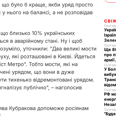
 що було б краще, якби уряд просто
i
 у нього на балансі, а не розповідав
d
СВІ
Сьогодн
Украї
e
, що близько 10% українських
Ізраї
Зеле
ся в аварійному стані. Ну і щоб
o
Сьогодн
озуміло, уточнили: "Два великі мости
Ще 80
про п
уху, які розташовані в Києві. Йдеться
армії
іст Метро". Тобто мости, які на
Сьогодн
У Бол
ічені урядом, що вони в дуже
вибух
ути тихенько відремонтовані урядом.
Транс
відо
игналізує публічно", – наголосив
Сьогодн
РФ м
енерг
Незал
аява Кубракова допоможе росіянам
Сьогодн
"Буде
.