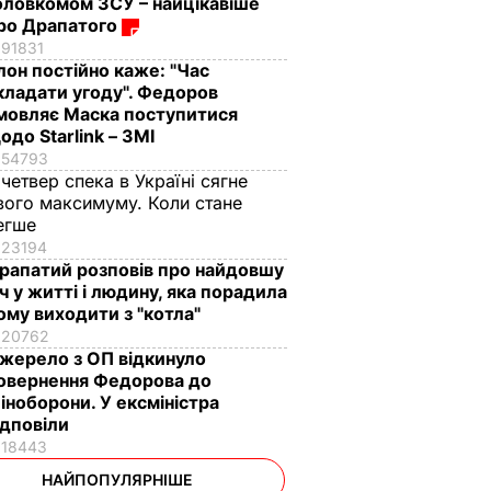
оловкомом ЗСУ – найцікавіше
ро Драпатого
91831
Ілон постійно каже: "Час
кладати угоду". Федоров
мовляє Маска поступитися
одо Starlink – ЗМІ
54793
 четвер спека в Україні сягне
вого максимуму. Коли стане
егше
23194
рапатий розповів про найдовшу
іч у житті і людину, яка порадила
ому виходити з "котла"
20762
жерело з ОП відкинуло
овернення Федорова до
іноборони. У ексміністра
ідповіли
18443
НАЙПОПУЛЯРНІШЕ