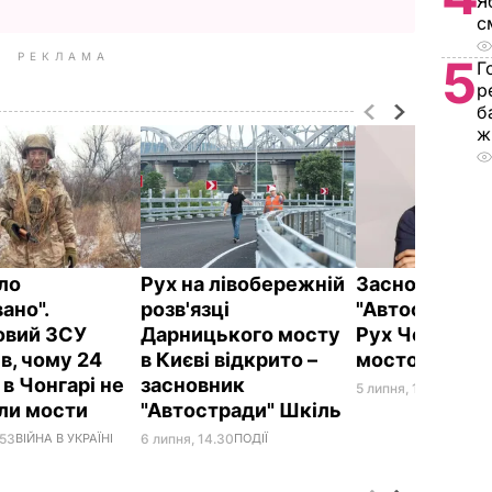
Я
с
РЕКЛАМА
5
Г
р
б
ж
уло
Рух на лівобережній
Засновник
ано".
розв'язці
"Автостради"
овий ЗСУ
Дарницького мосту
Рух Чернігів
в, чому 24
в Києві відкрито –
мостом відк
в Чонгарі не
засновник
5 липня, 13.07
ГРОШІ
али мости
"Автостради" Шкіль
.53
ВІЙНА В УКРАЇНІ
6 липня, 14.30
ПОДІЇ