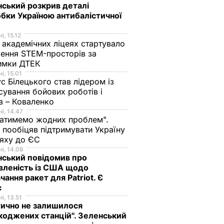
ський розкрив деталі
бки Україною антибалістичної
і, 15.12
 академічних ліцеях стартувало
ення STEM-просторів за
имки ДТЕК​
і, 15.01
с Білецького став лідером із
сування бойових роботів і
в – Коваленко
і, 14.47
атимемо жодних проблем".
 пообіцяв підтримувати Україну
ляху до ЄС
і, 14.08
ський повідомив про
вленість із США щодо
чання ракет для Patriot. Є
с
і, 13.51
ично не залишилося
оджених станцій". Зеленський