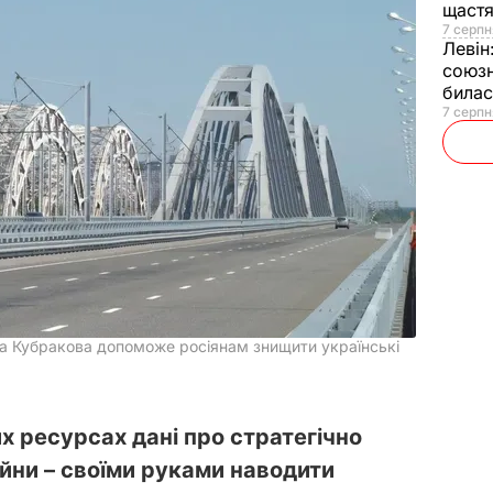
щаст
7 серпн
Левін
союзн
билас
7 серпн
а Кубракова допоможе росіянам знищити українські
х ресурсах дані про стратегічно
війни – своїми руками наводити