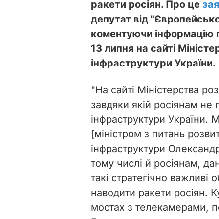
ракети росіян. Про це
за
депутат від "Європейсько
коментуючи інформацію п
13 липня на сайті Мініст
інфраструктури України.
"На сайті
Міністерства
роз
завдяки якій росіянам не 
інфраструктури України. М
[міністром з питань розви
інфраструктури Олександр
тому числі й росіянам, да
такі стратегічно важливі о
наводити ракети росіян. 
мостах з телекамерами, по