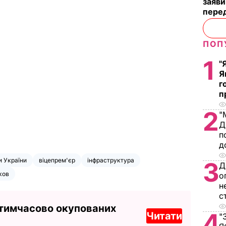
заяви
пере
ПОП
1
"
Я
г
п
2
"
Д
п
д
и України
віцепрем'єр
інфраструктура
3
Д
ков
о
н
с
 тимчасово окупованих
4
Читати
"