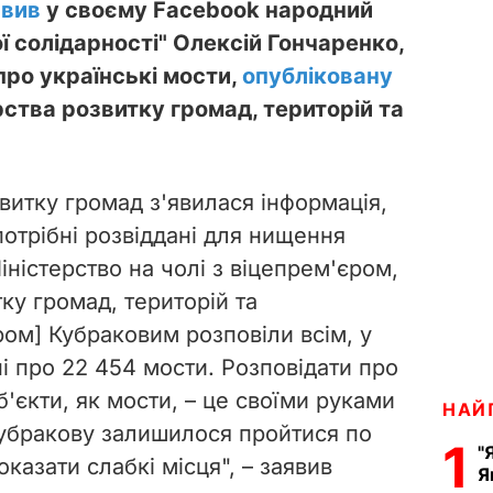
явив
у своєму Facebook народний
ї солідарності" Олексій Гончаренко,
ро українські мости,
опубліковану
ерства розвитку громад, територій та
витку громад з'явилася інформація,
потрібні розвіддані для нищення
іністерство на чолі з віцепрем'єром,
тку громад, територій та
ом] Кубраковим розповіли всім, у
ні про 22 454 мости. Розповідати про
б'єкти, як мости, – це своїми руками
НАЙ
Кубракову залишилося пройтися по
1
"
казати слабкі місця", – заявив
Я