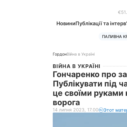
€51
Новини
Публікації та інтерв
ПАЛИВНА К
Гордон
Війна в Україні
ВІЙНА В УКРАЇНІ
Гончаренко про за
Публікувати під ча
це своїми руками 
ворога
14 липня 2023, 17.00
Этот мате