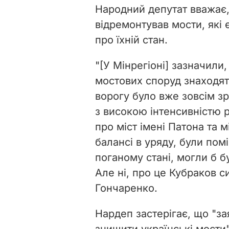
Народний депутат вважає,
відремонтував мости, які є
про їхній стан.
"[У Мінрегіоні] зазначили
мостових споруд знаходять
ворогу було вже зовсім зр
з високою інтенсивністю р
про міст імені Патона та м
балансі в уряду, були пом
поганому стані, могли б б
Але ні, про це Кубраков с
Гончаренко.
Нардеп застерігає, що "з
знищити українські мости"