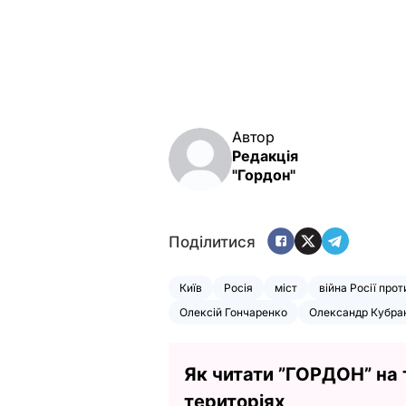
Автор
Редакція
"Гордон"
Поділитися
Київ
Росія
міст
війна Росії прот
Олексій Гончаренко
Олександр Кубра
Як читати ”ГОРДОН” на
територіях