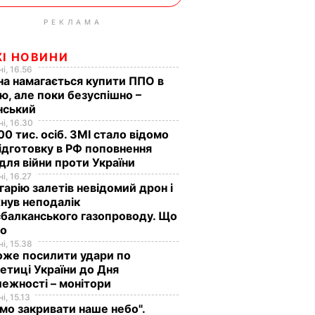
РЕКЛАМА
ЖІ НОВИНИ
і, 16.56
на намагається купити ППО в
лю, але поки безуспішно –
нський
і, 16.30
0 тис. осіб. ЗМІ стало відомо
ідготовку в РФ поповнення
 для війни проти України
і, 16.27
гарію залетів невідомий дрон і
нув неподалік
балканського газопроводу. Що
мо
і, 15.38
оже посилити удари по
етиці України до Дня
ежності – монітори
і, 15.13
мо закривати наше небо".