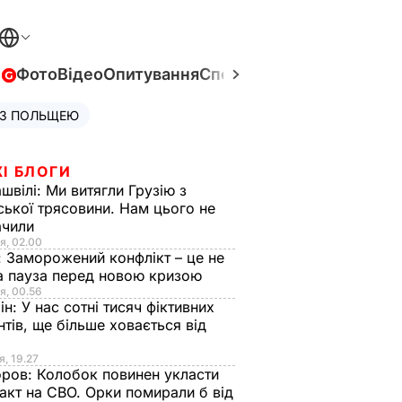
в
Фото
Відео
Опитування
Спецпроєкти
Війна в Укра
 З ПОЛЬЩЕЮ
І БЛОГИ
швілі:
Ми витягли Грузію з
ської трясовини. Нам цього не
ачили
я, 02.00
:
Заморожений конфлікт – це не
а пауза перед новою кризою
я, 00.56
ін:
У нас сотні тисяч фіктивних
нтів, ще більше ховається від
я, 19.27
оров:
Колобок повинен укласти
акт на СВО. Орки помирали б від