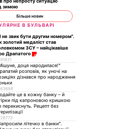
в про непросту ситуацію
д зимою
Більше новин
УЛЯРНЕ В БУЛЬВАРІ
Я не звик бути другим номером".
к золотий медаліст став
оловкомом ЗСУ – найцікавіше
ро Драпатого
91831
Мішуня, доця народилася!"
рапатий розповів, як уночі на
озиціях дізнався про народження
оньки
63688
одайте це в кожну банку – й
гірки під капроновою кришкою
е перекиснуть. Рецепт без
терилізації
28773
Запросили літечко в банки".