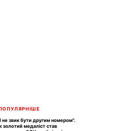
ПОПУЛЯРНІШЕ
Я не звик бути другим номером".
к золотий медаліст став