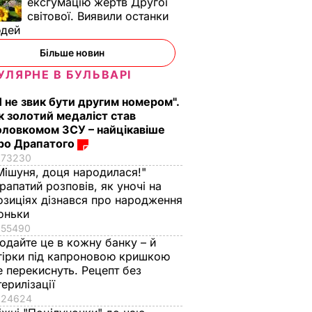
ексгумацію жертв Другої
світової. Виявили останки
юдей
Більше новин
УЛЯРНЕ В БУЛЬВАРІ
Я не звик бути другим номером".
к золотий медаліст став
оловкомом ЗСУ – найцікавіше
ро Драпатого
73230
Мішуня, доця народилася!"
рапатий розповів, як уночі на
озиціях дізнався про народження
оньки
55490
одайте це в кожну банку – й
гірки під капроновою кришкою
е перекиснуть. Рецепт без
терилізації
24624