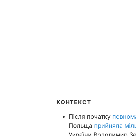
КОНТЕКСТ
Після початку
повном
Польща
прийняла міл
України Володимир Зе