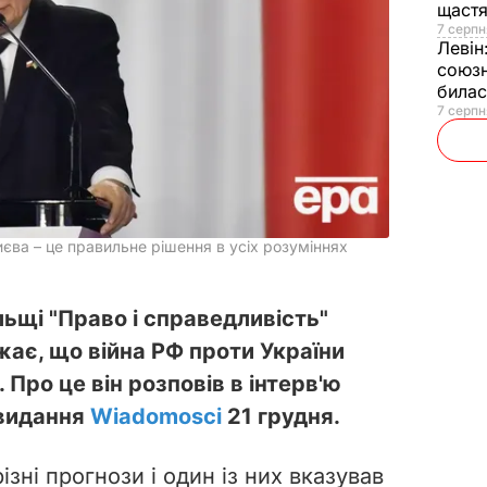
щаст
7 серпн
Левін
союзн
билас
7 серпн
єва – це правильне рішення в усіх розуміннях
льщі "Право і справедливість"
ає, що війна РФ проти України
Про це він розповів в інтерв'ю
 видання
Wiadomosci
21 грудня.
ізні прогнози і один із них вказував