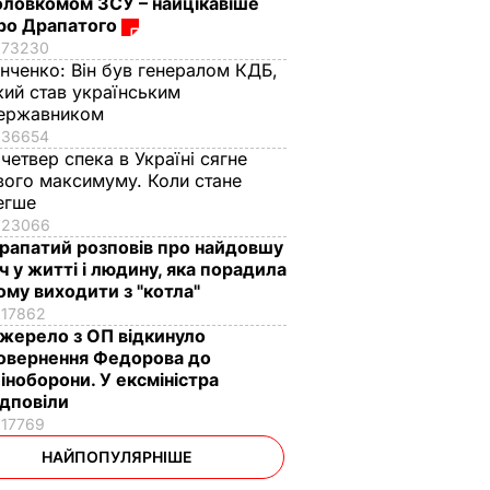
оловкомом ЗСУ – найцікавіше
ро Драпатого
73230
інченко:
Він був генералом КДБ,
кий став українським
ержавником
36654
 четвер спека в Україні сягне
вого максимуму. Коли стане
егше
23066
рапатий розповів про найдовшу
іч у житті і людину, яка порадила
ому виходити з "котла"
17862
жерело з ОП відкинуло
овернення Федорова до
іноборони. У ексміністра
ідповіли
17769
НАЙПОПУЛЯРНІШЕ