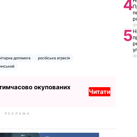
4
Н
П
п
р
5
Н
п
р
у
нітарна допомога
російська агресія
инський
 тимчасово окупованих
Читати
РЕКЛАМА