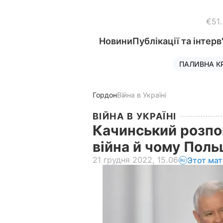
€51
Новини
Публікації та інтерв
ПАЛИВНА К
Гордон
Війна в Україні
ВІЙНА В УКРАЇНІ
Качинський розпов
війна й чому Пол
21 грудня 2022, 15.06
Этот мат