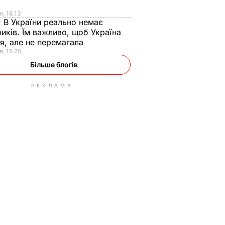
я
я, 16.13
:
В України реально немає
иків. Їм важливо, щоб Україна
я, але не перемагала
я, 15.25
Більше блогів
РЕКЛАМА