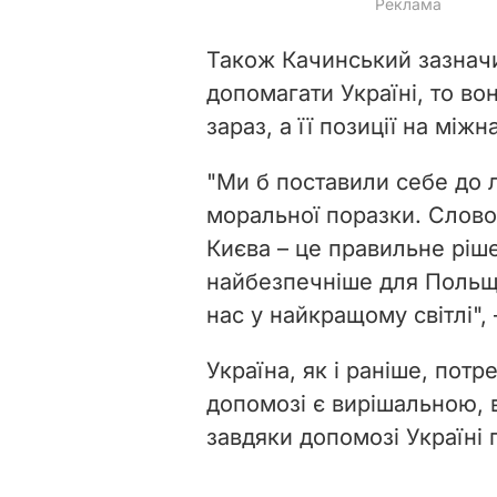
Також Качинський зазнач
допомагати Україні, то вон
зараз, а її позиції на між
"Ми б поставили себе до 
моральної поразки. Слово
Києва – це правильне ріше
найбезпечніше для Польщі
нас у найкращому світлі", 
Україна, як і раніше, потр
допомозі є вирішальною, 
завдяки допомозі Україні 