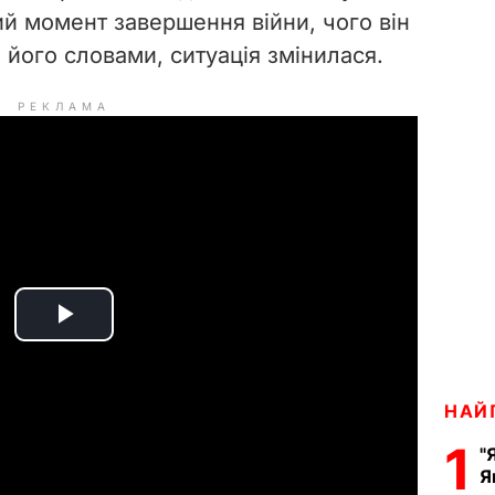
ий момент завершення війни, чого він
 його словами, ситуація змінилася.
РЕКЛАМА
P
l
НАЙ
a
1
"
Я
y