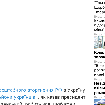
"Там 
Щерба
Лоба
Вчора, 
Ексде
підоз
мільй
Вчора, 
Ковал
зброю
Вчора, 
"Я не
розпо
бокс
Вчора, 
Невід
війсь
асштабного вторгнення РФ
в Україну
ремон
ьйони українців
і, як казав президент
Вчора, 
ленський, робить усе, щоб вони