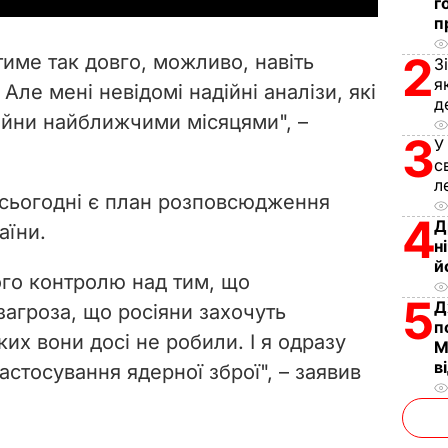
г
п
V
2
име так довго, можливо, навіть
З
i
я
Але мені невідомі надійні аналізи, які
д
ійни найближчими місяцями", –
d
3
У
с
e
л
 сьогодні є план розповсюдження
o
4
Д
аїни.
н
й
го контролю над тим, що
5
Д
 загроза, що росіяни захочуть
п
ких вони досі не робили. І я одразу
М
в
астосування ядерної зброї", – заявив