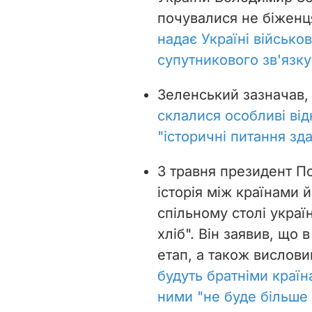
почувалися не біженц
надає Україні військо
супутникового зв'язку 
Зеленський зазначав,
склалися особливі ві
"історичні питання зд
3 травня президент П
історія між країнами 
спільному столі україн
хліб". Він заявив, що 
етап, а також вислови
будуть братніми країна
ними "не буде більше 