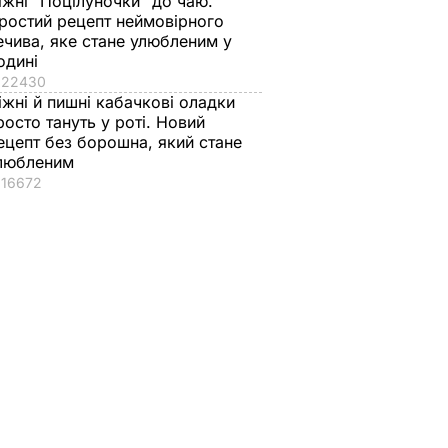
іжні "Поцілуночки" до чаю.
ростий рецепт неймовірного
ечива, яке стане улюбленим у
одині
22430
іжні й пишні кабачкові оладки
росто тануть у роті. Новий
ецепт без борошна, який стане
любленим
16672