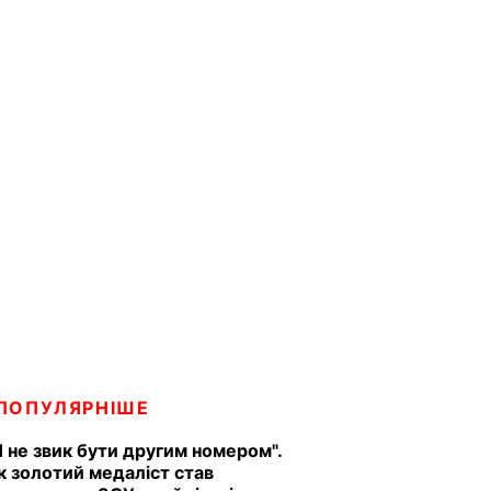
ПОПУЛЯРНІШЕ
Я не звик бути другим номером".
к золотий медаліст став