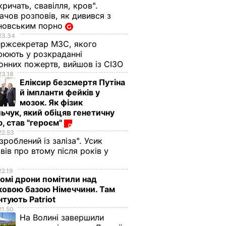
кричать, свавілля, кров".
чов розповів, як дивився з
новським порно
23.34
ржсекретар МЗС, якого
рюють у розкраданні
онних пожертв, вийшов із СІЗО
23.18
Еліксир безсмертя Путіна
й імпланти фейків у
мозок. Як фізик
ьчук, який обіцяв генетичну
, став "героєм"
22.53
 зроблений із заліза". Усик
вів про втому після років у
і
22.19
омі дрони помітили над
ковою базою Німеччини. Там
тують Patriot
21.50
На Волині завершили