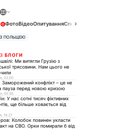
в
Фото
Відео
Опитування
Спецпроєкти
Війна в Укра
 З ПОЛЬЩЕЮ
І БЛОГИ
швілі:
Ми витягли Грузію з
ської трясовини. Нам цього не
ачили
я, 02.00
:
Заморожений конфлікт – це не
а пауза перед новою кризою
я, 00.56
ін:
У нас сотні тисяч фіктивних
нтів, ще більше ховається від
я, 19.27
оров:
Колобок повинен укласти
акт на СВО. Орки помирали б від