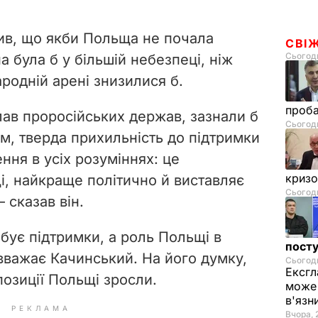
ив, що якби Польща не почала
СВІ
Сьогодн
а була б у більшій небезпеці, ніж
народній арені знизилися б.
проб
лав проросійських держав, зазнали б
Сьогодн
м, тверда прихильність до підтримки
ння в усіх розуміннях: це
криз
, найкраще політично й виставляє
Сьогодн
– сказав він.
ебує підтримки, а роль Польщі в
посту
вважає Качинський. На його думку,
Сьогодн
Ексгл
позиції Польщі зросли.
може 
в'язн
РЕКЛАМА
Вчора, 