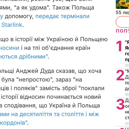
ями, "а як удома". Також Польща
55 л
ву
допомогу,
передає термінали
Starlink
.
ПОП
 що в історії між Україною й Польщею
1
"
дносини
і на тлі об'єднання країн
Я
г
аються дрібними"
.
п
2
ольщі Анджей Дуда сказав, що хоча
"
Д
й була "непростою", зараз "на
п
ців і поляків" замість зброї "поклали
д
в історії відносин починається новий
3
Д
в сподівання, що Україна й Польща
о
н
ми на десятиліття та століття і між
с
кордонів"
.