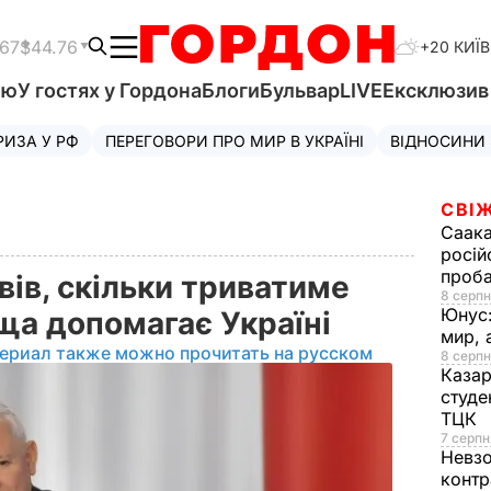
.67
$44.76
+20 КИЇВ
'ю
У гостях у Гордона
Блоги
Бульвар
LIVE
Ексклюзи
РИЗА У РФ
ПЕРЕГОВОРИ ПРО МИР В УКРАЇНІ
ВІДНОСИНИ
СВІЖ
Саака
росій
проб
ів, скільки триватиме
8 серпн
Юнус
ьща допомагає Україні
мир, 
ериал также можно прочитать на русском
8 серпн
Казар
студе
ТЦК
7 серпн
Невз
контр