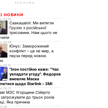
РЕКЛАМА
ЖІ НОВИНИ
і, 02.00
Саакашвілі:
Ми витягли
Грузію з російської
трясовини. Нам цього не
ачили
і, 00.56
Юнус:
Заморожений
конфлікт – це не мир, а
пауза перед новою
ою
і, 00.51
"Ілон постійно каже: "Час
укладати угоду". Федоров
вмовляє Маска
питися щодо Starlink – ЗМІ
і, 00.27
аві МЗС Угорщини Сійярто
загрожувати до трьох років
иці. Яка причина
23.46