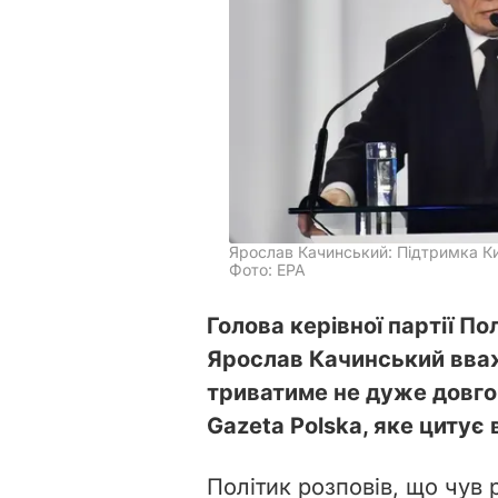
Ярослав Качинський: Підтримка Ки
Фото: EPA
Голова керівної партії По
Ярослав Качинський вваж
триватиме не дуже довго. 
Gazeta Polska, яке цитує
Політик розповів, що чув р