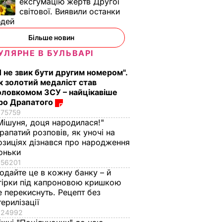
ексгумацію жертв Другої
світової. Виявили останки
юдей
Більше новин
УЛЯРНЕ В БУЛЬВАРІ
Я не звик бути другим номером".
к золотий медаліст став
оловкомом ЗСУ – найцікавіше
ро Драпатого
75759
Мішуня, доця народилася!"
рапатий розповів, як уночі на
озиціях дізнався про народження
оньки
56201
одайте це в кожну банку – й
гірки під капроновою кришкою
е перекиснуть. Рецепт без
терилізації
24992