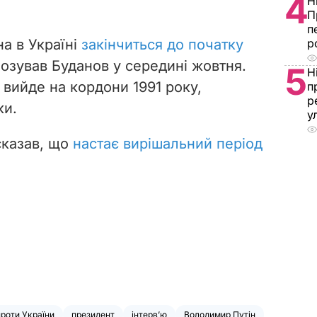
4
Н
П
п
р
на в Україні
закінчиться до початку
нозував Буданов у середині жовтня.
5
Н
 вийде на кордони 1991 року,
п
р
ки.
у
сказав, що
настає вирішальний період
проти України
президент
інтерв’ю
Володимир Путін