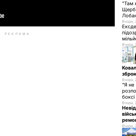
"Там 
Щерба
Лоба
Вчора, 
Ексде
підоз
РЕКЛАМА
мільй
Вчора, 
Ковал
зброю
Вчора, 
"Я не
розпо
бокс
Вчора, 
Невід
війсь
ремон
Вчора, 