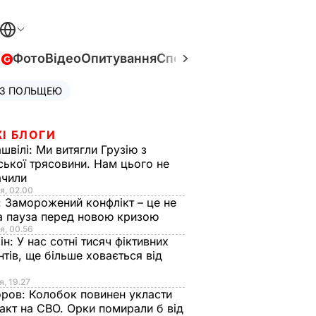
в
Фото
Відео
Опитування
Спецпроєкти
Війна в Укра
 З ПОЛЬЩЕЮ
І БЛОГИ
швілі:
Ми витягли Грузію з
ської трясовини. Нам цього не
ачили
я, 02.00
:
Заморожений конфлікт – це не
а пауза перед новою кризою
я, 00.56
ін:
У нас сотні тисяч фіктивних
нтів, ще більше ховається від
я, 19.27
оров:
Колобок повинен укласти
акт на СВО. Орки помирали б від