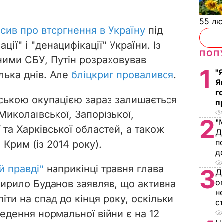
55 л
осив про вторгнення в Україну
під
ції" і "денацифікації" України. Із
ПОП
ними СБУ, Путін розраховував
1
"
ілька днів. Але
бліцкриг провалився
.
Я
г
ською окупацією зараз залишається
п
Миколаївської, Запорізької,
2
"
 та Харківської областей, а також
Д
п
Крим (із 2014 року).
д
й правді"
наприкінці травня глава
3
Д
о
Кирило Буданов заявляв, що активна
н
іти на спад до кінця року, оскільки
с
ведення нормальної війни є на 12