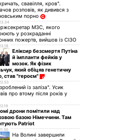
кричать, свавілля, кров".
чов розповів, як дивився з
новським порно
23.34
ржсекретар МЗС, якого
рюють у розкраданні
онних пожертв, вийшов із СІЗО
23.18
Еліксир безсмертя Путіна
й імпланти фейків у
мозок. Як фізик
ьчук, який обіцяв генетичну
, став "героєм"
22.53
 зроблений із заліза". Усик
вів про втому після років у
і
22.19
омі дрони помітили над
ковою базою Німеччини. Там
тують Patriot
21.50
На Волині завершили