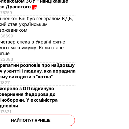
оловкомом ЗСУ – найцікавіше
ро Драпатого
75759
інченко:
Він був генералом КДБ,
кий став українським
ержавником
36699
 четвер спека в Україні сягне
вого максимуму. Коли стане
егше
23083
рапатий розповів про найдовшу
іч у житті і людину, яка порадила
ому виходити з "котла"
18211
жерело з ОП відкинуло
овернення Федорова до
іноборони. У ексміністра
ідповіли
17821
НАЙПОПУЛЯРНІШЕ