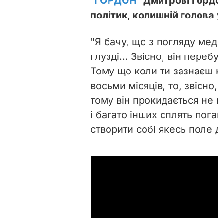
"ГОРДОН"
Дмитрові Гордо
політик, колишній голов
"Я бачу, що з погляду мед
глузді... Звісно, він пере
Тому що коли ти зазнаєш 
восьми місяців, то, звісно
тому він прокидається не 
і багато інших сплять пога
створити собі якесь поле 