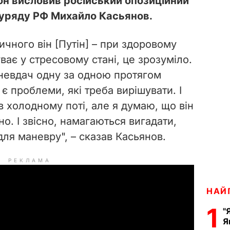
н висловив російський опозиційний
а уряду РФ Михайло Касьянов.
ичного він [Путін] – при здоровому
буває у стресовому стані, це зрозуміло.
невдач одну за одною протягом
, є проблеми, які треба вирішувати. І
в холодному поті, але я думаю, що він
но. І звісно, намагаються вигадати,
для маневру", – сказав Касьянов.
РЕКЛАМА
НАЙ
1
"
Я