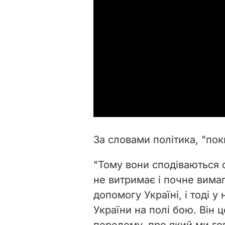
За словами політика, "по
"Тому вони сподіваються 
не витримає і почне вимаг
допомогу Україні, і тоді 
України на полі бою. Він 
перелому, про який ми гов