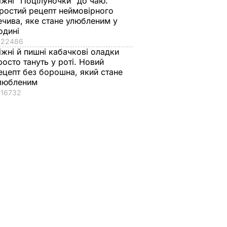
іжні "Поцілуночки" до чаю.
ростий рецепт неймовірного
ечива, яке стане улюбленим у
одині
22486
іжні й пишні кабачкові оладки
росто тануть у роті. Новий
ецепт без борошна, який стане
любленим
16732