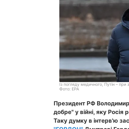
Із погляду медичного, Путін – при
Фото: EPA
Президент РФ Володимир 
добре" у війні, яку Росія
Таку думку в інтерв'ю за