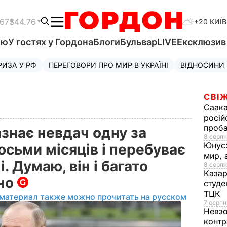
.67
$44.76
+20 КИЇВ
'ю
У гостях у Гордона
Блоги
Бульвар
LIVE
Ексклюзи
РИЗА У РФ
ПЕРЕГОВОРИ ПРО МИР В УКРАЇНІ
ВІДНОСИНИ
СВІЖ
Саака
росій
проб
азнає невдач одну за
8 серпн
Юнус
сьми місяців і перебуває
мир, 
. Думаю, він і багато
8 серпн
Казар
ано
студе
ТЦК
 материал также можно прочитать на русском
7 серпн
Невз
контр