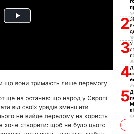
г
п
2
З
P
я
д
l
3
У
a
с
л
y
4
Д
н
V
й
ки що вони тримають лише перемогу".
i
5
Д
от ще на останнє: що народ у Європі
п
d
М
ати від своїх урядів зменшити
в
e
у нього не вийде перелому на користь
це хоче створити: щоб не було цього
o
оримо, що у січні – лютому, мабуть,