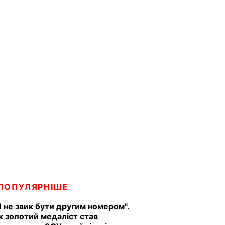
ПОПУЛЯРНІШЕ
Я не звик бути другим номером".
к золотий медаліст став