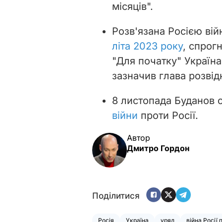
місяців".
Розв'язана Росією вій
літа 2023 року
, спрог
"Для початку" Україна
зазначив глава розвід
8 листопада Буданов 
війни
проти Росії.
Автор
Дмитро Гордон
Поділитися
Росія
Україна
уряд
війна Росії 