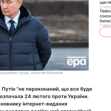
щаст
7 серпн
Левін
союзн
билас
7 серпн
 здоровому глузді, зазначив Касьянов
Путін "не переконаний, що все буде
 розпочала 24 лютого проти України.
сновнику інтернет-видання