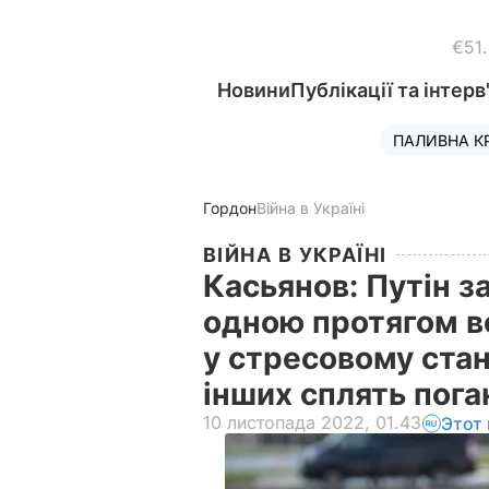
€51
Новини
Публікації та інтерв
ПАЛИВНА К
Гордон
Війна в Україні
ВІЙНА В УКРАЇНІ
Касьянов: Путін з
одною протягом во
у стресовому стані
інших сплять пог
10 листопада 2022, 01.43
Этот