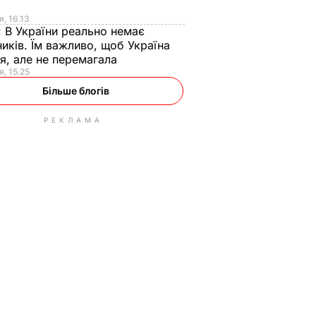
я
я, 16.13
:
В України реально немає
иків. Їм важливо, щоб Україна
я, але не перемагала
я, 15.25
Більше блогів
РЕКЛАМА