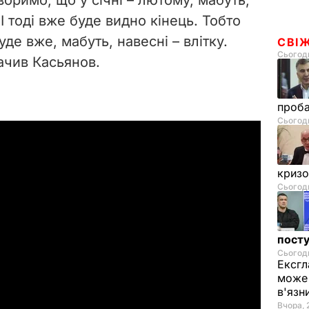
І тоді вже буде видно кінець. Тобто
де вже, мабуть, навесні – влітку.
СВІ
Сьогодн
начив Касьянов.
проб
Сьогодн
криз
Сьогодн
посту
Сьогодн
Ексгл
може 
в'язн
Вчора, 