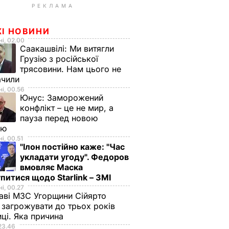
РЕКЛАМА
ЖІ НОВИНИ
і, 02.00
Саакашвілі:
Ми витягли
Грузію з російської
трясовини. Нам цього не
ачили
і, 00.56
Юнус:
Заморожений
конфлікт – це не мир, а
пауза перед новою
ою
і, 00.51
"Ілон постійно каже: "Час
укладати угоду". Федоров
вмовляє Маска
питися щодо Starlink – ЗМІ
і, 00.27
аві МЗС Угорщини Сійярто
загрожувати до трьох років
иці. Яка причина
23.46