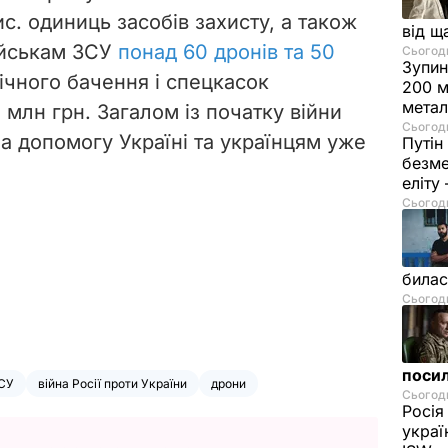
ис. одиниць засобів захисту, а також
від щ
ійськам ЗСУ
понад 60 дронів та 50
Сьогодн
Зупин
ічного бачення і спецкасок
200 м
метал
 млн грн. Загалом із початку війни
Сьогодн
а допомогу Україні та українцям уже
Путін
безме
еліту
Сьогодн
билас
Сьогодн
посил
СУ
війна Росії проти України
дрони
Сьогодн
Росія
украї