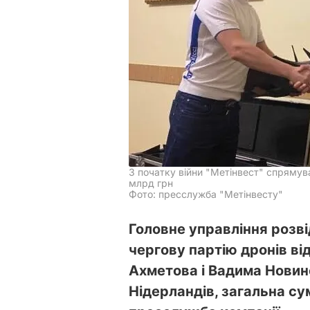
З початку війни "Метінвест" спрямува
млрд грн
Фото: пресслужба "Метінвесту"
Головне управління розв
чергову партію дронів від
Ахметова і Вадима Новинс
Нідерландів, загальна сум