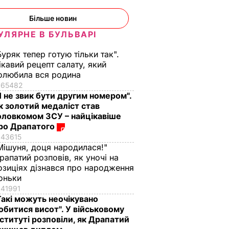
Більше новин
УЛЯРНЕ В БУЛЬВАРІ
Буряк тепер готую тільки так".
ікавий рецепт салату, який
олюбила вся родина
65482
Я не звик бути другим номером".
к золотий медаліст став
оловкомом ЗСУ – найцікавіше
ро Драпатого
43615
Мішуня, доця народилася!"
тримав
рапатий розповів, як уночі на
опомоги
озиціях дізнався про народження
ту" для
оньки
41991
Такі можуть неочікувано
в
обитися висот". У військовому
В УКРАЇНІ
нституті розповіли, як Драпатий