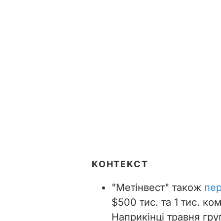
КОНТЕКСТ
"Метінвест" також
пе
$500 тис. та 1 тис. ко
Наприкінці травня гр