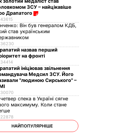
к золотий медаліст став
оловкомом ЗСУ – найцікавіше
ро Драпатого
43615
інченко:
Він був генералом КДБ,
кий став українським
ержавником
36230
рапатий назвав перший
ріоритет на фронті
34414
рапатий ініціював звільнення
омандувача Медсил ЗСУ. Його
азивали "людиною Сирського" –
МІ
30070
 четвер спека в Україні сягне
вого максимуму. Коли стане
егше
22878
НАЙПОПУЛЯРНІШЕ