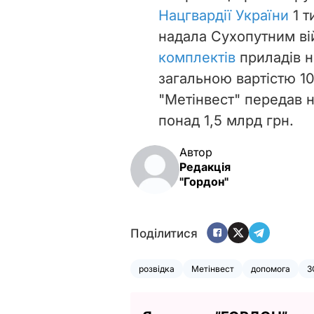
Нацгвардії України
1 т
надала Сухопутним в
комплектів
приладів н
загальною вартістю 10
"Метінвест" передав н
понад 1,5 млрд грн.
Автор
Редакція
"Гордон"
Поділитися
розвідка
Метінвест
допомога
З