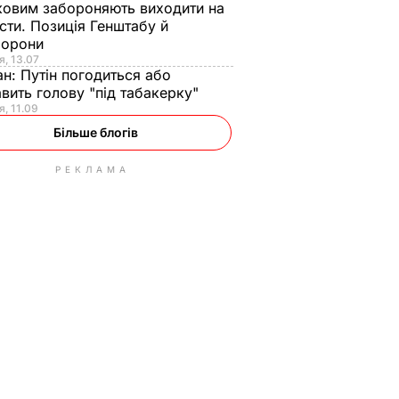
ковим забороняють виходити на
сти. Позиція Генштабу й
борони
я, 13.07
ан:
Путін погодиться або
авить голову "під табакерку"
я, 11.09
Більше блогів
РЕКЛАМА