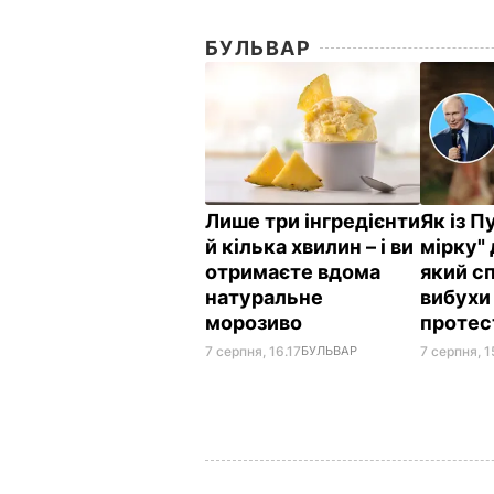
БУЛЬВАР
Лише три інгредієнти
Як із П
й кілька хвилин – і ви
мірку" 
отримаєте вдома
який с
натуральне
вибухи 
морозиво
протес
7 серпня, 16.17
БУЛЬВАР
7 серпня, 1