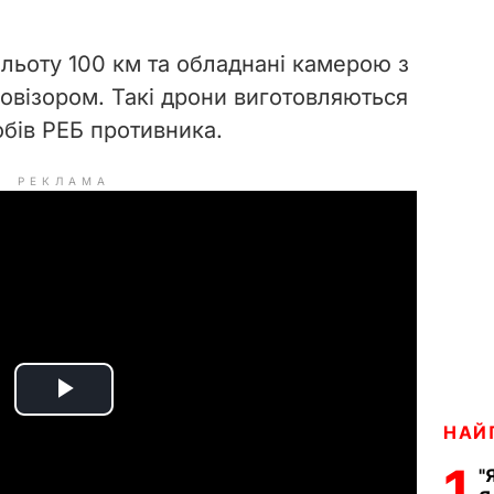
льоту 100 км та обладнані камерою з
овізором. Такі дрони виготовляються
собів РЕБ противника.
РЕКЛАМА
P
НАЙ
l
1
"