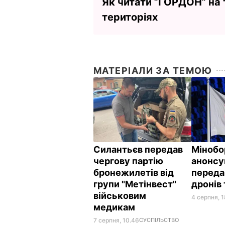
Як читати ”ГОРДОН” на
територіях
МАТЕРІАЛИ ЗА ТЕМОЮ
Силантьєв передав
Мінобо
чергову партію
анонсу
бронежилетів від
переда
групи "Метінвест"
дронів
військовим
4 серпня, 1
медикам
7 серпня, 10.46
СУСПІЛЬСТВО