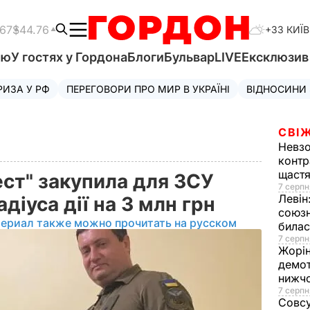
.67
$44.76
+33 КИЇВ
'ю
У гостях у Гордона
Блоги
Бульвар
LIVE
Ексклюзи
РИЗА У РФ
ПЕРЕГОВОРИ ПРО МИР В УКРАЇНІ
ВІДНОСИНИ
СВІЖ
Невз
контр
щаст
ест" закупила для ЗСУ
7 серпн
Левін
діуса дії на 3 млн грн
союзн
териал также можно прочитать на русском
билас
7 серпн
Жорі
демот
нижч
7 серпн
Совс