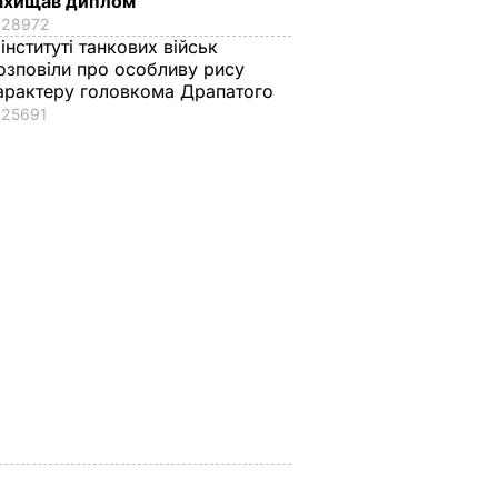
ахищав диплом
28972
 інституті танкових військ
озповіли про особливу рису
арактеру головкома Драпатого
25691
ат
Софії Ротару – 79
"Запросили літечко
 про
років. Де зараз
банки". Яблука на
перебуває співачка і
зиму без
ність.
як вона реагує на
стерилізації –
ла його
війну Росії проти
смачно, як у
України
дитинстві
ВАР
7 серпня, 14.33
БУЛЬВАР
7 серпня, 13.49
БУЛЬВАР