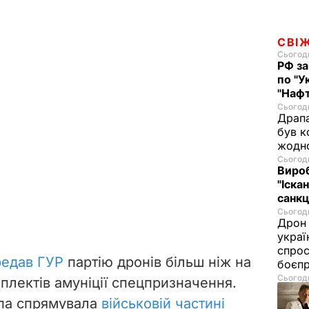
СВІ
Сьогодн
РФ за
по "У
"Нафт
Сьогодн
Драпа
був к
жодн
Сьогодн
Виро
"Іскан
санкц
Сьогодн
Дрон 
украї
спрос
редав ГУР
партію дронів більш ніж на
боєп
Сьогодн
мплектів амуніції спецпризначення.
упа спрямувала
військовій частині