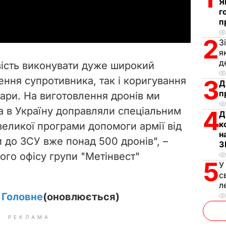
Я
a
г
п
y
2
З
V
я
д
вість виконувати дуже широкий
i
ення супротивника, так і коригування
3
Д
п
тари. На виготовлення дронів ми
d
 а в Україну доправляли спеціальним
4
Д
e
к
великої програми допомоги армії від
н
 до ЗСУ вже понад 500 дронів", –
o
З
ого офісу групи "Метінвест"
5
У
с
л
. Головне
(оновлюється)
РЕКЛАМА