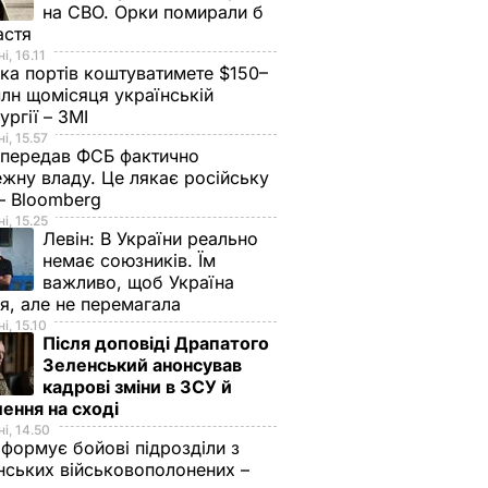
на СВО. Орки помирали б
астя
і, 16.11
ка портів коштуватимете $150–
лн щомісяця українській
ургії – ЗМІ
і, 15.57
 передав ФСБ фактично
жну владу. Це лякає російську
 – Bloomberg
і, 15.25
Левін:
В України реально
немає союзників. Їм
важливо, щоб Україна
я, але не перемагала
і, 15.10
Після доповіді Драпатого
Зеленський анонсував
кадрові зміни в ЗСУ й
ення на сході
і, 14.50
 формує бойові підрозділи з
нських військовополонених –