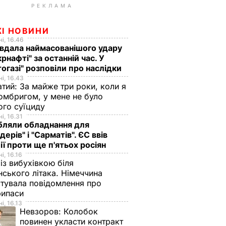
РЕКЛАМА
ЖІ НОВИНИ
і, 16.46
вдала наймасованішого удару
крнафті" за останній час. У
огазі" розповіли про наслідки
і, 16.43
тий: За майже три роки, коли я
омбригом, у мене не було
ого суїциду
і, 16.31
бляли обладнання для
дерів" і "Сарматів". ЄС ввів
ії проти ще п'ятьох росіян
і, 16.16
із вибухівкою біля
нського літака. Німеччина
тувала повідомлення про
рипаси
і, 16.13
Невзоров:
Колобок
повинен укласти контракт