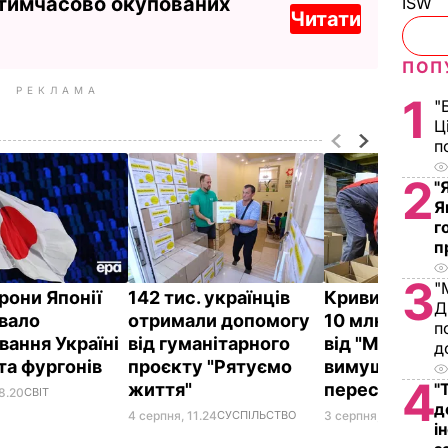
 тимчасово окупованих
ISW
Читати
ПОП
РЕКЛАМА
1
"
Ц
п
2
"
Я
г
п
3
"
рони Японії
142 тис. українців
Кривий Ріг о
Д
вало
отримали допомогу
10 млн грн д
п
вання Україні
від гуманітарного
від "Метінвес
д
 та фургонів
проєкту "Рятуємо
вимушених
4
"
життя"
переселенці
8.20
СВІТ
д
4 серпня, 11.24
СУСПІЛЬСТВО
3 серпня, 17.55
ВІЙНА 
і