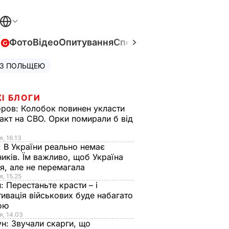
в
Фото
Відео
Опитування
Спецпроєкти
Війна в Укра
 З ПОЛЬЩЕЮ
І БЛОГИ
оров:
Колобок повинен укласти
акт на СВО. Орки помирали б від
я
я, 16.13
:
В України реально немає
иків. Їм важливо, щоб Україна
я, але не перемагала
я, 15.25
н:
Перестаньте красти – і
ивація військових буде набагато
ою
я, 14.03
ун:
Звучали скарги, що