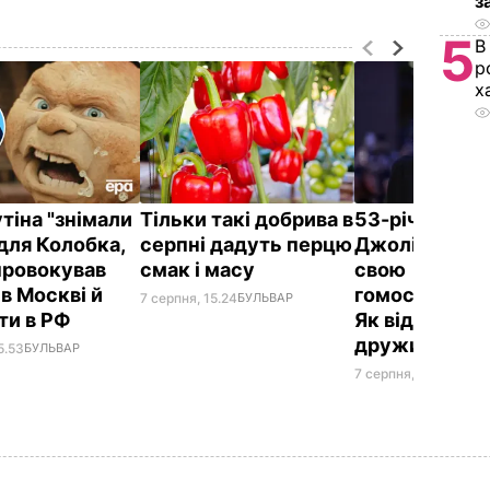
з
5
В
р
х
утіна "знімали
Тільки такі добрива в
53-річний бр
для Колобка,
серпні дадуть перцю
Джолі заявив
провокував
смак і масу
свою
в Москві й
гомосексуаль
7 серпня, 15.24
БУЛЬВАР
ти в РФ
Як відреагува
дружина
5.53
БУЛЬВАР
7 серпня, 14.37
БУЛЬ