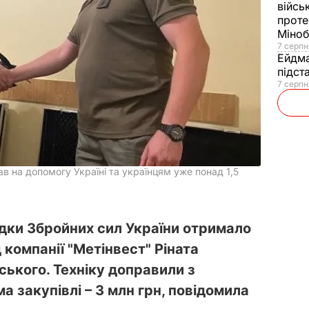
війсь
проте
Міно
7 серпн
Ейдм
підст
7 серпн
в на допомогу Україні та українцям уже понад 1,5
ідки Збройних сил України отримало
 компанії "Метінвест" Ріната
ького. Техніку доправили з
а закупівлі – 3 млн грн, повідомила