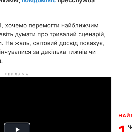
ахамія,
повідомляє
пресслужба
нці, хочемо перемогти найближчим
авіть думати про тривалий сценарій,
 На жаль, світовий досвід показує,
кінчувалися за декілька тижнів чи
я.
РЕКЛАМА
НАЙ
1
Ч