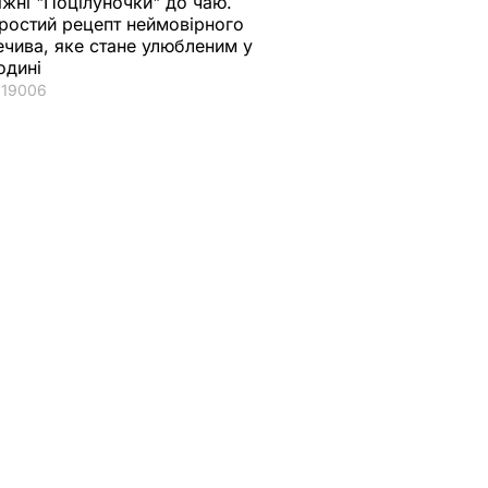
іжні "Поцілуночки" до чаю.
ростий рецепт неймовірного
ечива, яке стане улюбленим у
одині
19006
 війни
Невзоров: Ця війна
країни
закінчиться
перемогою України
ня –
та зламом
они
диктаторського