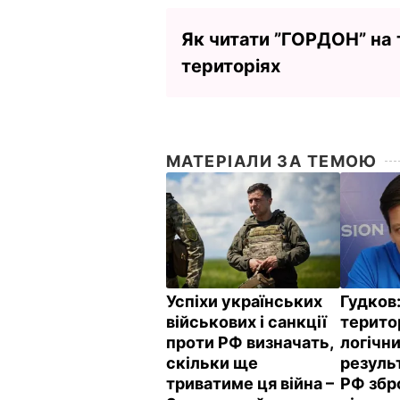
Як читати ”ГОРДОН” на
територіях
МАТЕРІАЛИ ЗА ТЕМОЮ
Успіхи українських
Гудков
військових і санкції
територ
проти РФ визначать,
логічн
скільки ще
резуль
триватиме ця війна –
РФ збр