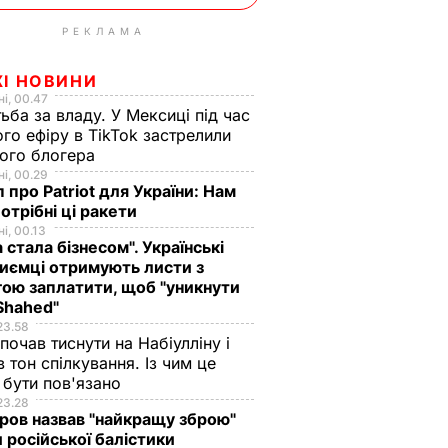
РЕКЛАМА
ЖІ НОВИНИ
і, 00.47
ьба за владу. У Мексиці під час
го ефіру в TikTok застрелили
ого блогера
і, 00.29
 про Patriot для України: Нам
отрібні ці ракети
і, 00.13
а стала бізнесом". Українські
иємці отримують листи з
ою заплатити, щоб "уникнути
Shahed"
23.58
 почав тиснути на Набіулліну і
в тон спілкування. Із чим це
бути пов'язано
23.28
ов назвав "найкращу зброю"
 російської балістики