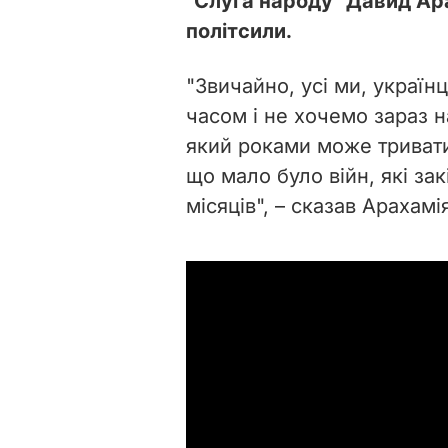
"Слуга народу" Давид Ар
політсили.
"Звичайно, усі ми, украї
часом і не хочемо зараз н
який роками може тривати.
що мало було війн, які за
місяців", – сказав Арахамі