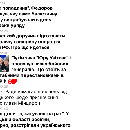
23.03
е попадання". Федоров
нув, яку саме балістичну
у випробували в день
авки уряду
22.25
ський доручив підготувати
альну санкційну операцію
 РФ. Про що йдеться
22.06
Путін зняв "Юру Унітаза" і
просунув низку бойових
генералів. Що стоїть за
табними перестановками в
 РФ
22.05
ет Ради вимагає пояснень від
ького щодо призначення
о глави Мінцифри
21.46
е допитів, катувань і страт". У
ькій області росіяни,
рно, розстріляли українського