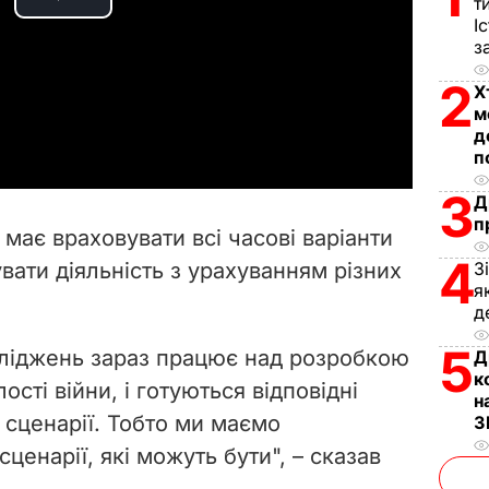
т
P
І
з
l
2
Х
a
м
д
y
п
3
Д
V
п
має враховувати всі часові варіанти
i
4
увати діяльність з урахуванням різних
З
я
d
д
5
e
осліджень зараз працює над розробкою
Д
к
ості війни, і готуються відповідні
н
o
ні сценарії. Тобто ми маємо
З
сценарії, які можуть бути", – сказав