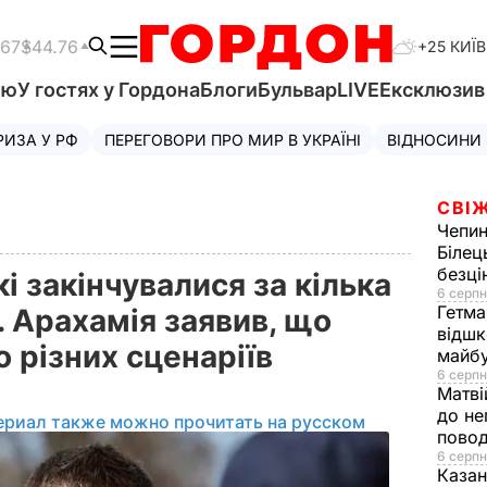
.67
$44.76
+25 КИЇВ
'ю
У гостях у Гордона
Блоги
Бульвар
LIVE
Ексклюзи
РИЗА У РФ
ПЕРЕГОВОРИ ПРО МИР В УКРАЇНІ
ВІДНОСИНИ
СВІЖ
Чепи
Білец
безц
кі закінчувалися за кілька
6 серпн
Гетма
. Арахамія заявив, що
відшк
о різних сценаріїв
майбу
6 серпн
Матві
до не
ериал также можно прочитать на русском
повод
6 серпн
Казан