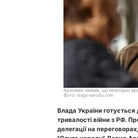
Арахамія заявив, що необхідно вра
Фото: sluga-narodu.com
Влада України готується д
тривалості війни з РФ. Пр
делегації на переговорах