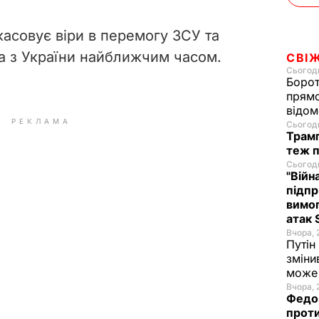
касовує віри в перемогу ЗСУ та
а з України найближчим часом.
СВІ
Сьогодн
Борот
прямо
відом
РЕКЛАМА
Сьогодн
Трамп
теж п
Сьогодн
"Війн
підпр
вимог
атак 
Вчора, 
Путін
зміни
може 
Вчора, 
Федор
проти