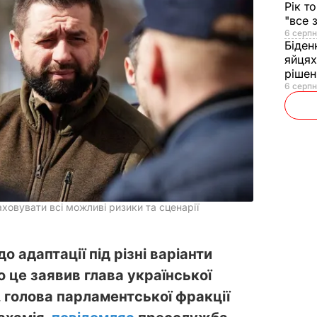
Рік т
"все 
6 серпн
Біден
яйцях
рішен
6 серпн
ховувати всі можливі ризики та сценарії
о адаптації під різні варіанти
о це заявив глава української
, голова парламентської фракції