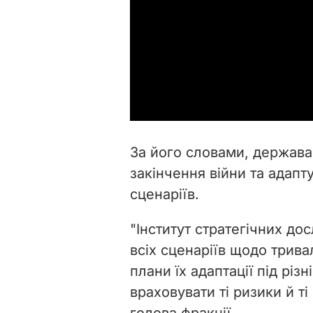
За його словами, держава 
закінчення війни та адапт
сценаріїв.
"Інститут стратегічних д
всіх сценаріїв щодо тривал
плани їх адаптації під різ
враховувати ті ризики й ті 
голова фракції.