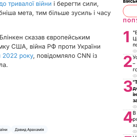
війс
до тривалої війни
і берегти сили,
ніша мета, тим більше зусиль і часу
ПОП
1
"
Блінкен сказав європейським
Ц
п
мку США, війна РФ проти України
я 2022 року
, повідомляло CNN із
2
У
–
ла.
г
3
"
д
і
з
4
В
р
х
раїни
Давид Арахамія