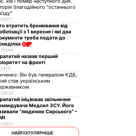
ис. км і помер наступного дня.
сторія благодійного "останнього
аїзду"
45571
то втратить бронювання від
обілізації з 1 вересня і які два
окументи треба подати до
онеділка
35594
рапатий назвав перший
ріоритет на фронті
34111
інченко:
Він був генералом КДБ,
кий став українським
ержавником
34031
рапатий ініціював звільнення
омандувача Медсил ЗСУ. Його
азивали "людиною Сирського" –
МІ
29931
НАЙПОПУЛЯРНІШЕ