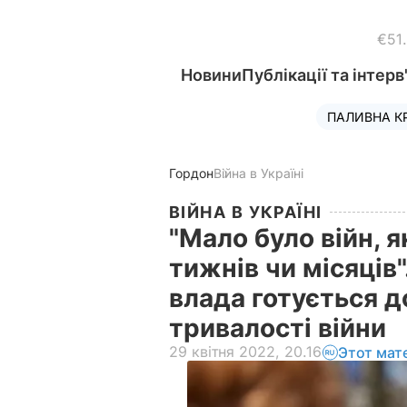
€51
Новини
Публікації та інтерв
ПАЛИВНА К
Гордон
Війна в Україні
ВІЙНА В УКРАЇНІ
"Мало було війн, я
тижнів чи місяців"
влада готується д
тривалості війни
29 квітня 2022, 20.16
Этот мат