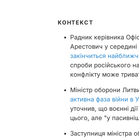
КОНТЕКСТ
Радник керівника Офі
Арестович у середині
закінчиться найближ
спроби російського на
конфлікту може триват
Міністр оборони Литв
активна фаза війни в У
уточнив, що воєнні дії
цього, але "у пасивніш
Заступниця міністра 