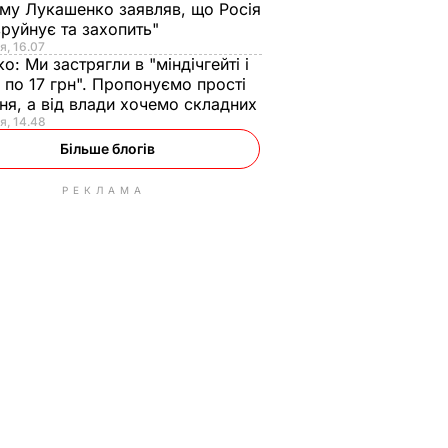
ому Лукашенко заявляв, що Росія
зруйнує та захопить"
я, 16.07
ко:
Ми застрягли в "міндічгейті і
 по 17 грн". Пропонуємо прості
ня, а від влади хочемо складних
я, 14.48
Більше блогів
РЕКЛАМА