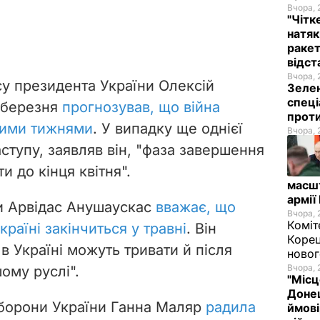
Вчора, 
"Чітк
натяк
ракет
відст
Вчора, 
су президента України Олексій
Зелен
спеці
 березня
прогнозував, що війна
проти
чими тижнями
. У випадку ще однієї
Вчора, 
ступу, заявляв він, "фаза завершення
и до кінця квітня".
масш
армії
и Арвідас Анушаускас
вважає, що
Вчора, 
Коміт
країні закінчиться у травні
. Він
Корец
 в Україні можуть тривати й після
новог
Вчора, 
ому руслі".
"Місц
Донец
оборони України Ганна Маляр
радила
ймові