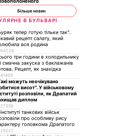
ьковополоненого
Більше новин
УЛЯРНЕ В БУЛЬВАРІ
Буряк тепер готую тільки так".
ікавий рецепт салату, який
олюбила вся родина
64228
сього три години в холодильнику
 і смачна закуска з баклажанів
отова. Рецепт, як знахідка
41409
Такі можуть неочікувано
обитися висот". У військовому
нституті розповіли, як Драпатий
ахищав диплом
27359
 інституті танкових військ
озповіли про особливу рису
арактеру головкома Драпатого
25222