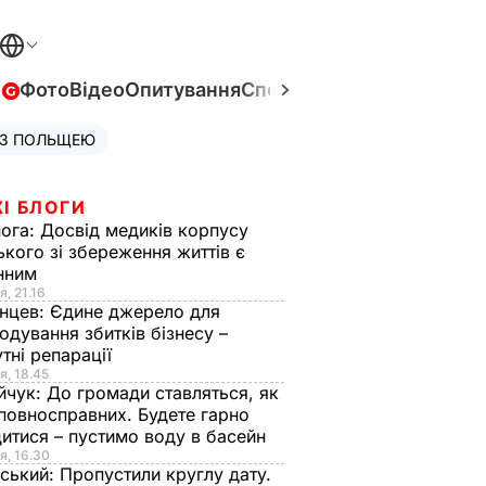
в
Фото
Відео
Опитування
Спецпроєкти
Війна в Укра
 З ПОЛЬЩЕЮ
І БЛОГИ
нога:
Досвід медиків корпусу
ького зі збереження життів є
інним
я, 21.16
нцев:
Єдине джерело для
одування збитків бізнесу –
тні репарації
я, 18.45
йчук:
До громади ставляться, як
повносправних. Будете гарно
итися – пустимо воду в басейн
я, 16.30
ський:
Пропустили круглу дату.