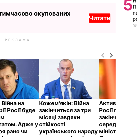
5
Н
П
 тимчасово окупованих
п
Читати
р
РЕКЛАМА
:
Війна на
Кожем'якін: Війна
Активна фаза
ії Росії буде
закінчиться за три
Росії проти У
им
місяці завдяки
закінчиться в
татом. Адже у
стійкості
середині трав
оя рано чи
українського народу
міністр обор