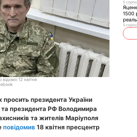
5 серпн
Яцен
1500 
реал
5 серпн
відомо 12 квітня
cebook
 просить президента України
 та президента РФ Володимира
захисників та жителів Маріуполя
е
повідомив
18 квітня пресцентр