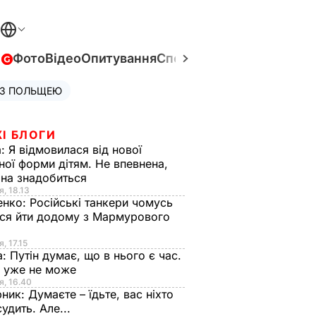
в
Фото
Відео
Опитування
Спецпроєкти
Війна в Укра
 З ПОЛЬЩЕЮ
І БЛОГИ
а:
Я відмовилася від нової
ної форми дітям. Не впевнена,
на знадобиться
я, 18.13
енко:
Російські танкери чомусь
ся йти додому з Мармурового
, 17.15
а:
Путін думає, що в нього є час.
Ф уже не може
я, 16.40
рник:
Думаєте – їдьте, вас ніхто
судить. Але...