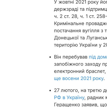
У жовтні 2021 року й
держзраді та підтримці 
ч. 2 ст. 28, ч. 1 ст. 2
Кримінальне провадже
постачання вугілля з 
Донецької та Луганськ
територію України у 2
Він перебував
під до
запобіжного заходу пр
електронний браслет, 
ще восени 2021 року
.
27 лютого, на третю 
РФ в Україну
, радник 
Геращенко заявив, щ