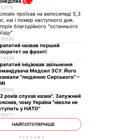
онеділка
33178
оловік проїхав на велосипеді 5,3
ис. км і помер наступного дня.
сторія благодійного "останнього
аїзду"
30530
рапатий назвав перший
ріоритет на фронті
29438
рапатий ініціював звільнення
омандувача Медсил ЗСУ. Його
азивали "людиною Сирського" –
МІ
28302
12 років слухав казки". Залужний
ояснив, чому Україна "ніколи не
ступить у НАТО"
19377
НАЙПОПУЛЯРНІШЕ
РЕКЛАМА