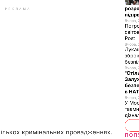
розро
РЕКЛАМА
підір
Вчора, 
Погро
світо
Post
Вчора, 
Лукаш
зброю
безпі
Вчора, 
"Стіл
Залуж
безпе
в НА
Вчора, 
У Мос
таємн
дізна
кількох кримінальних провадженнях.
ПОП