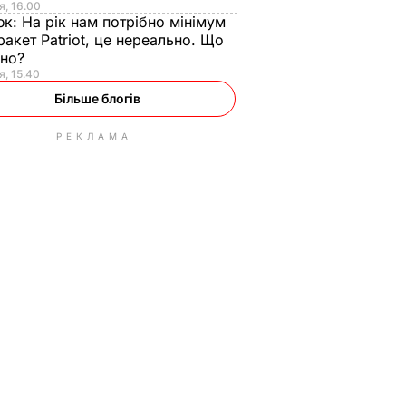
я, 16.00
юк:
На рік нам потрібно мінімум
ракет Patriot, це нереально. Що
ьно?
я, 15.40
Більше блогів
РЕКЛАМА