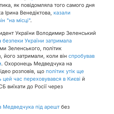
ітика, як повідомляла того самого дня
а Ірина Венедіктова,
казали
н "на місці"
.
езидент України Володимир Зеленський
 безпеки України затримала
ми Зеленського, політик
, його затримали, коли він
спробував
и
. Охоронець Медведчука на
ідео розповів, що
політик утік ще
ь цей час переховувався в Києві
й
Б виїхати до Росії через
в Медведчука під арешт
без