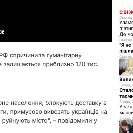
СВІ
Сьогодн
Уламо
п'яти
До чо
Сьогодн
"Я не
пішла
 РФ спричинила гуманітарну
Сьогодн
е залишається приблизно 120 тис.
Велик
Вчора, 
Стало
таємн
не населення, блокують доставку в
Вчора, 
У чет
ги, примусово вивозять українців на
макси
Вчора, 
о руйнують місто", – повідомили у