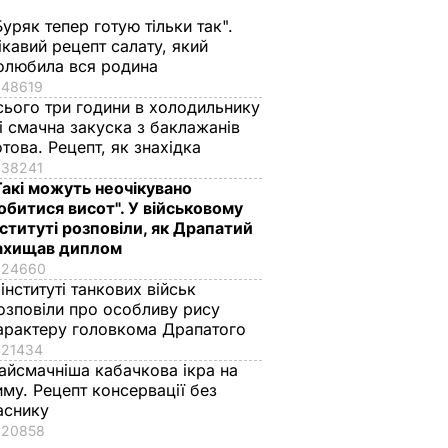
Буряк тепер готую тільки так".
ікавий рецепт салату, який
олюбила вся родина
48619
сього три години в холодильнику
 і смачна закуска з баклажанів
отова. Рецепт, як знахідка
38241
Такі можуть неочікувано
обитися висот". У військовому
нституті розповіли, як Драпатий
ахищав диплом
24660
 інституті танкових військ
озповіли про особливу рису
арактеру головкома Драпатого
21434
айсмачніша кабачкова ікра на
иму. Рецепт консервації без
аснику
20858