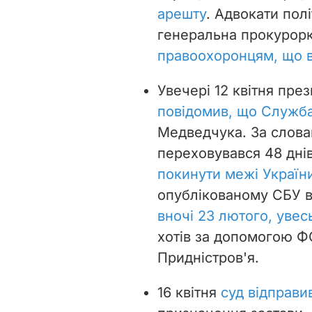
арешту
. Адвокати пол
генеральна прокурорк
правоохоронцям, що ві
Увечері 12 квітня пр
повідомив, що Служба
Медведчука. За слова
переховувався 48 днів
покинути межі Україн
опублікованому СБУ в
вночі 23 лютого, увес
хотів за допомогою ФС
Придністров'я.
16 квітня
суд відправи