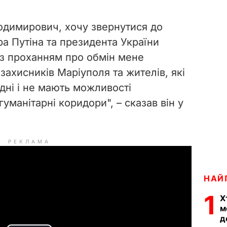
одимирович, хочу звернутися до
 Путіна та президента України
з проханням про обмін мене
ахисників Маріуполя та жителів, які
дні і не мають можливості
уманітарні коридори", – сказав він у
РЕКЛАМА
НАЙ
1
Х
м
д