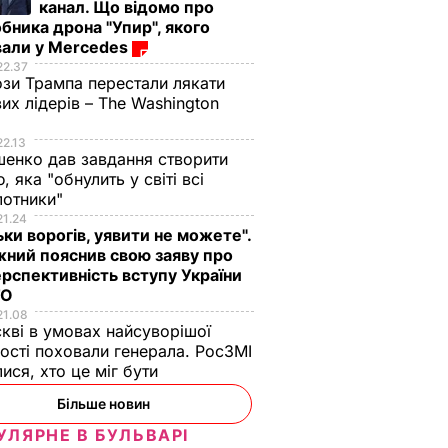
канал. Що відомо про
бника дрона "Упир", якого
вали у Mercedes
22.37
зи Трампа перестали лякати
вих лідерів – The Washington
22.13
енко дав завдання створити
, яка "обнулить у світі всі
лотники"
21.24
ьки ворогів, уявити не можете".
ний пояснив свою заяву про
рспективність вступу України
ТО
21.08
кві в умовах найсуворішої
ості поховали генерала. РосЗМІ
лися, хто це міг бути
Більше новин
УЛЯРНЕ В БУЛЬВАРІ