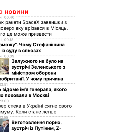
ЖІ НОВИНИ
і, 00.40
к ракети SpaceX заввишки з
поверхівку врізався в Місяць.
го це може призвести
і, 00.18
 зможу". Чому Стефанішина
 із суду в сльозах
і, 00.09
Залужного не було на
зустрічі Зеленського з
міністром оборони
обританії. У чому причина
23.51
 відоме ім'я генерала, якого
о поховали в Москві
23.00
вер спека в Україні сягне свого
муму. Коли стане легше
22.55
Виготовлення порно,
зустріч із Путіним, Z-