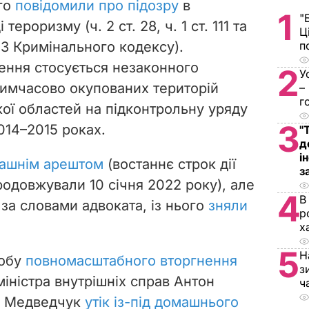
ого
повідомили про підозру
в
1
"
тероризму (ч. 2 ст. 28, ч. 1 ст. 111 та
Ц
п
58-3 Кримінального кодексу).
ння стосується незаконного
2
У
тимчасово окупованих територій
–
г
ої областей на підконтрольну уряду
3
014–2015 роках.
"
д
і
машнім арештом
(востаннє строк дії
з
одовжували 10 січня 2022 року), але
4
В
за словами адвоката, із нього
зняли
р
х
5
Н
добу
повномасштабного вторгнення
з
міністра внутрішніх справ Антон
ч
о Медведчук
утік із-під домашнього