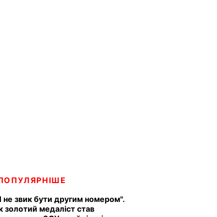
ПОПУЛЯРНІШЕ
Я не звик бути другим номером".
к золотий медаліст став