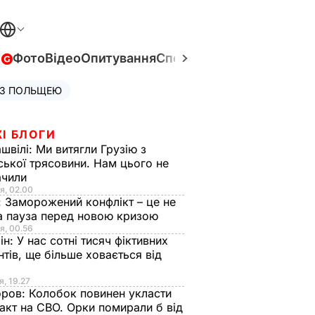
в
Фото
Відео
Опитування
Спецпроєкти
Війна в Укра
 З ПОЛЬЩЕЮ
І БЛОГИ
швілі:
Ми витягли Грузію з
ської трясовини. Нам цього не
ачили
я, 02.00
:
Заморожений конфлікт – це не
а пауза перед новою кризою
я, 00.56
ін:
У нас сотні тисяч фіктивних
нтів, ще більше ховається від
я, 19.27
оров:
Колобок повинен укласти
акт на СВО. Орки помирали б від