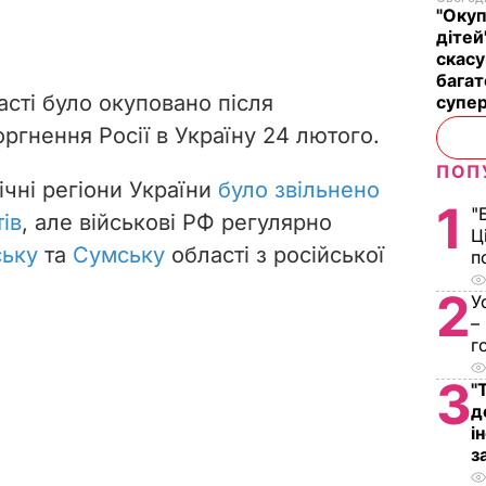
"Окуп
дітей
скасу
багат
сті було окуповано після
супе
ргнення Росії в Україну 24 лютого.
ПОП
ічні регіони України
було звільнено
1
"
ів
, але військові РФ регулярно
Ц
ську
та
Сумську
області з російської
п
2
У
–
г
3
"
д
і
з