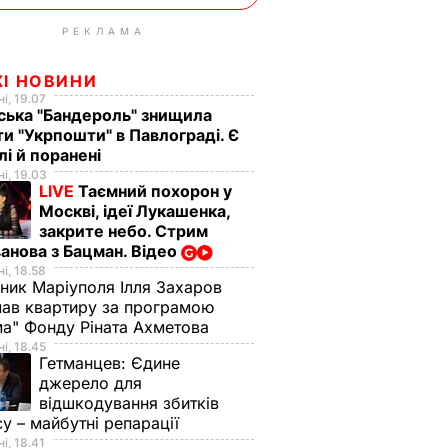
РЕКЛАМА
ЖІ НОВИНИ
і, 19.07
ська "Бандероль" знищила
ти "Укрпошти" в Павлограді. Є
лі й поранені
і, 19.03
LIVE
Таємний похорон у
Москві, ідеї Лукашенка,
закрите небо. Стрим
анова з Бацман. Відео
і, 18.58
ник Маріуполя Ілля Захаров
ав квартиру за програмою
а" Фонду Ріната Ахметова
і, 18.45
Гетманцев:
Єдине
джерело для
відшкодування збитків
су – майбутні репарації
і, 18.41