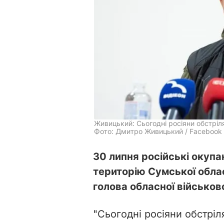
Живицький: Сьогодні росіяни обстріля
Фото: Дмитро Живицький / Facebook
30 липня російські окупа
територію Сумської облас
голова обласної військов
"Сьогодні росіяни обстріля