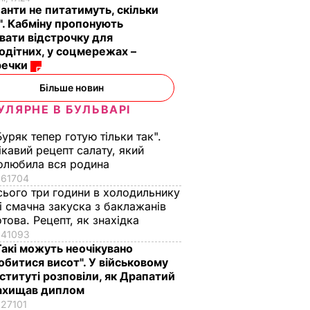
анти не питатимуть, скільки
". Кабміну пропонують
вати відстрочку для
одітних, у соцмережах –
речки
Більше новин
УЛЯРНЕ В БУЛЬВАРІ
Буряк тепер готую тільки так".
ікавий рецепт салату, який
олюбила вся родина
61704
сього три години в холодильнику
 і смачна закуска з баклажанів
отова. Рецепт, як знахідка
41093
Такі можуть неочікувано
обитися висот". У військовому
нституті розповіли, як Драпатий
ахищав диплом
27101