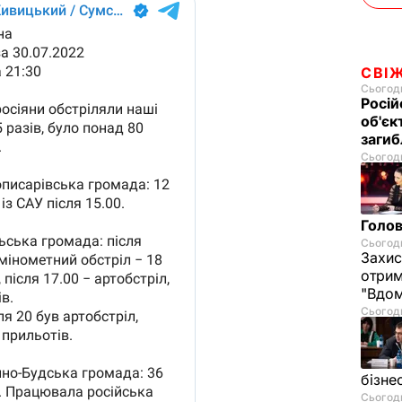
СВІ
Сьогодн
Росій
об'єк
загиб
Сьогодн
Голов
Сьогодн
Захис
отрим
"Вдом
Сьогодн
бізне
Сьогодн