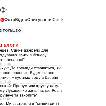
в
Фото
Відео
Опитування
Спецпроєкти
Війна в Укра
 З ПОЛЬЩЕЮ
І БЛОГИ
нцев:
Єдине джерело для
одування збитків бізнесу –
тні репарації
я, 18.45
йчук:
До громади ставляться, як
повносправних. Будете гарно
итися – пустимо воду в басейн
я, 16.30
ський:
Пропустили круглу дату.
ому Лукашенко заявляв, що Росія
зруйнує та захопить"
я, 16.07
ко:
Ми застрягли в "міндічгейті і