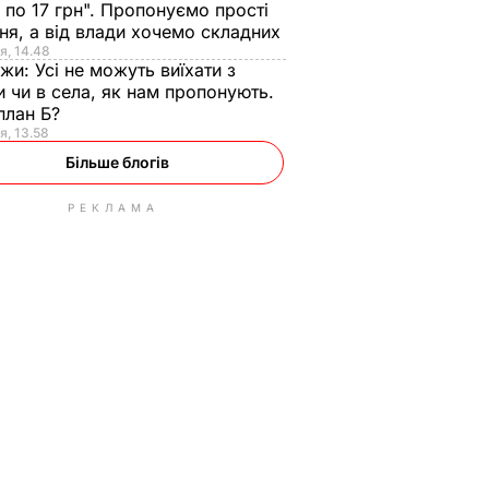
 по 17 грн". Пропонуємо прості
ня, а від влади хочемо складних
я, 14.48
нжи:
Усі не можуть виїхати з
и чи в села, як нам пропонують.
план Б?
я, 13.58
Більше блогів
РЕКЛАМА