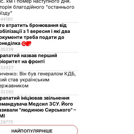
ис. км і помер наступного дня.
сторія благодійного "останнього
аїзду"
44180
то втратить бронювання від
обілізації з 1 вересня і які два
окументи треба подати до
онеділка
35339
рапатий назвав перший
ріоритет на фронті
33327
інченко:
Він був генералом КДБ,
кий став українським
ержавником
32262
рапатий ініціював звільнення
омандувача Медсил ЗСУ. Його
азивали "людиною Сирського" –
МІ
29775
НАЙПОПУЛЯРНІШЕ