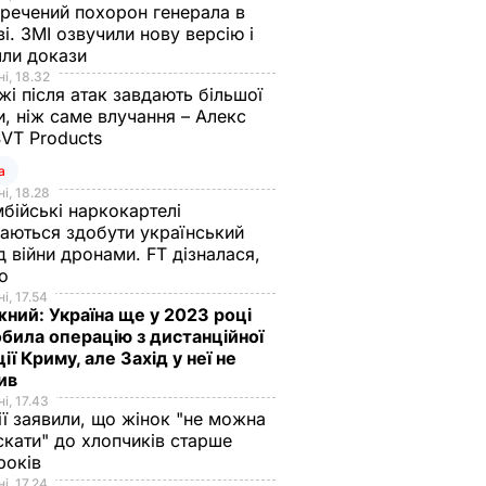
речений похорон генерала в
і. ЗМІ озвучили нову версію і
шли докази
і, 18.32
і після атак завдають більшої
, ніж саме влучання – Алекс
SVT Products
а
і, 18.28
бійські наркокартелі
аються здобути український
д війни дронами. FT дізналася,
що
і, 17.54
ний: Україна ще у 2023 році
била операцію з дистанційної
ції Криму, але Захід у неї не
рив
і, 17.43
ії заявили, що жінок "не можна
скати" до хлопчиків старше
 років
і, 17.24