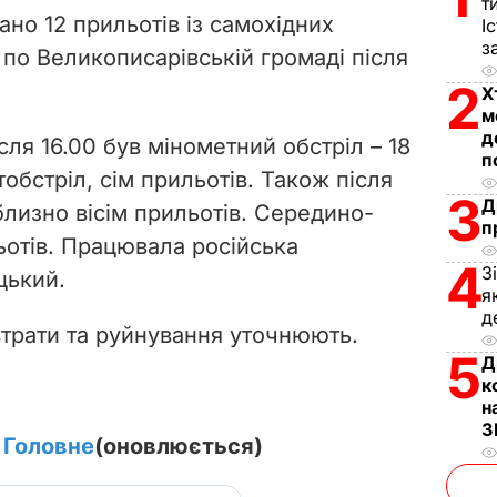
т
ано 12 прильотів із самохідних
І
i
з
 по Великописарівській громаді після
2
d
Х
м
д
e
сля 16.00 був мінометний обстріл – 18
п
ртобстріл, сім прильотів. Також після
o
3
Д
близно вісім прильотів. Середино-
п
ьотів. Працювала російська
4
З
цький.
я
д
трати та руйнування уточнюють.
5
Д
к
н
З
. Головне
(оновлюється)