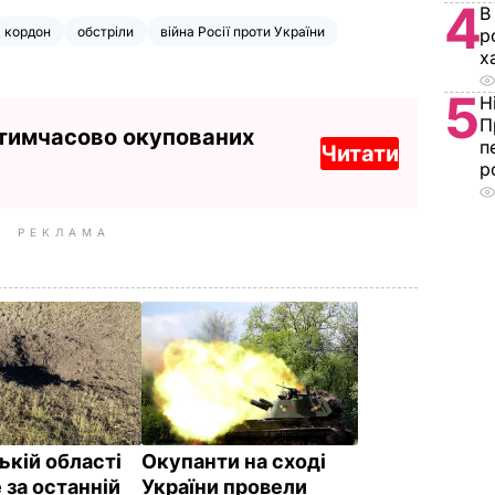
4
В
кордон
обстріли
війна Росії проти України
р
х
5
Н
П
 тимчасово окупованих
п
Читати
р
РЕКЛАМА
ькій області
Окупанти на сході
 за останній
України провели