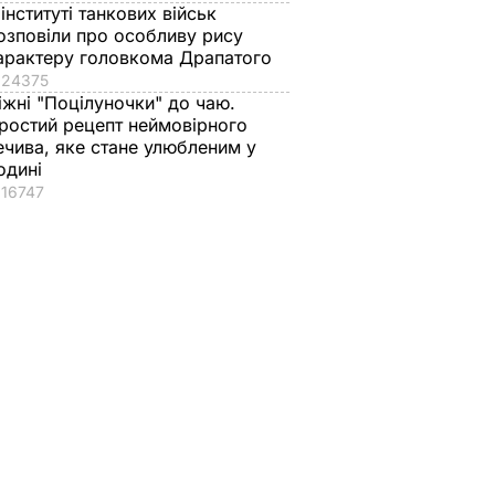
 інституті танкових військ
озповіли про особливу рису
арактеру головкома Драпатого
24375
іжні "Поцілуночки" до чаю.
ростий рецепт неймовірного
ечива, яке стане улюбленим у
одині
16747