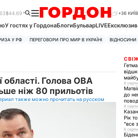
.63
$44.69
+36 КИЇВ
'ю
У гостях у Гордона
Блоги
Бульвар
LIVE
Ексклюзи
РИЗА У РФ
ПЕРЕГОВОРИ ПРО МИР В УКРАЇНІ
ВІДНОСИНИ
СВІЖ
Гетма
відшк
майбу
 області. Голова ОВА
6 серпн
Матві
льше ніж 80 прильотів
до не
ериал также можно прочитать на русском
повод
6 серпн
Казан
Рік т
"все 
6 серпн
Біден