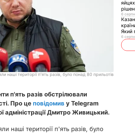
яйцях
рішен
6 серпн
Каза
країн
Який 
6 серпн
ли наші території п'ять разів, було понад 80 прильотів
нти п'ять разів обстрілювали
ті. Про це
повідомив
у Telegram
ої адміністрації Дмитро Живицький.
ли наші території п'ять разів, було