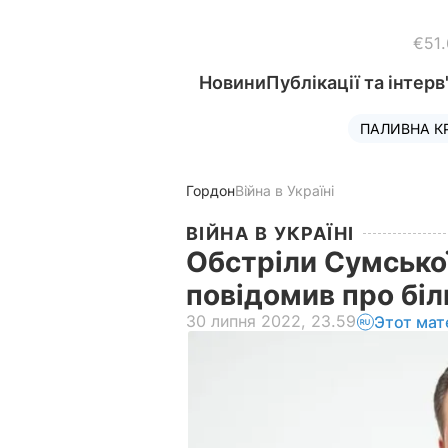
€51
Новини
Публікації та інтерв
ПАЛИВНА К
Гордон
Війна в Україні
ВІЙНА В УКРАЇНІ
Обстріли Сумської
повідомив про бі
30 липня 2022, 23.59
Этот мат