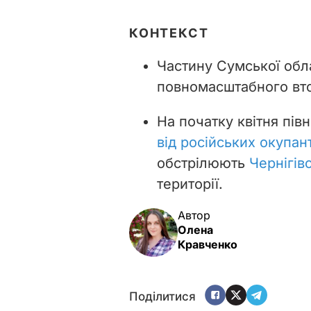
КОНТЕКСТ
Частину Сумської обла
повномасштабного вто
На початку квітня півн
від російських окупант
обстрілюють
Чернігів
території.
Автор
Олена
Кравченко
Поділитися