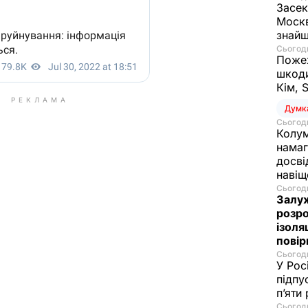
Засек
Москв
знай
Сьогодн
Пожеж
шкоди
Кім, 
РЕКЛАМА
Думк
Сьогодн
Колум
намаг
досві
наві
Сьогодн
Залуж
розро
ізоля
пові
Сьогодн
У Рос
підпу
п’яти
Сьогодн