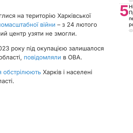
5
Н
П
рглися на територію Харківської
п
омасштабної війни
– з 24 лютого
р
ий центр узяти не змогли.
023 року під окупацією залишалося
області,
повідомляли
в ОВА.
я обстрілюють
Харків і населені
асті.