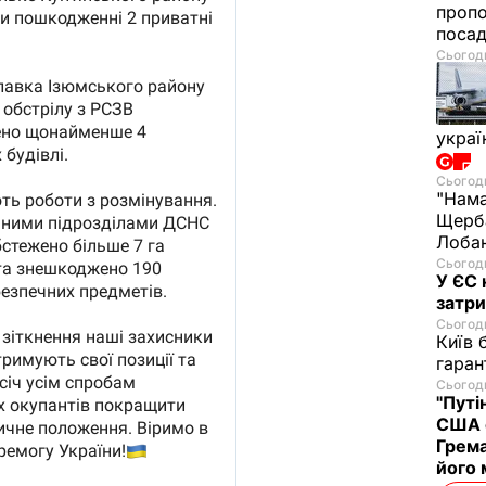
проп
посад
Сьогодн
украї
Сьогодн
"Нама
Щерба
Лобан
Сьогодн
У ЄС 
затри
Сьогодн
Київ 
гаран
Сьогодн
"Путі
США 
Грема
його