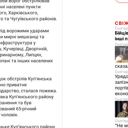
СВІ
Сьогодн
Бійці
інші 
Сьогодн
сказа
Сьогодн
Урядо
заліз
порті
екон
Сьогодн
Сьогодн
"Не м