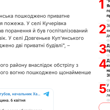
1
"
Я
г
'янська пошкоджено приватне
п
я пожежа. У селі Кучерівка
2
З
ав поранення й був госпіталізований
я
д
ік. У селі Довгеньке Куп'янського
3
ено дві приватні будівлі", –
Д
п
4
Д
ого району внаслідок обстрілу з
к
н
ового вогню пошкоджено щонайменше
З
5
У
с
л