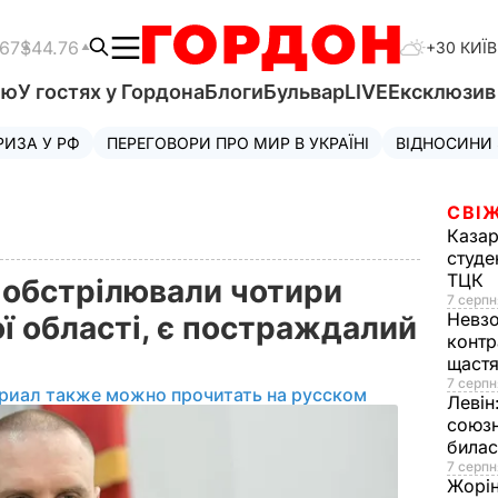
.67
$44.76
+30 КИЇВ
'ю
У гостях у Гордона
Блоги
Бульвар
LIVE
Ексклюзи
РИЗА У РФ
ПЕРЕГОВОРИ ПРО МИР В УКРАЇНІ
ВІДНОСИНИ
СВІЖ
Казар
студе
ТЦК
 обстрілювали чотири
7 серпн
Невз
ї області, є постраждалий
контр
щаст
7 серпн
риал также можно прочитать на русском
Левін
союзн
билас
7 серпн
Жорі