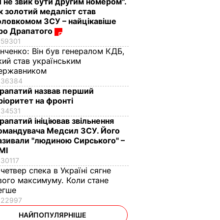
Я не звик бути другим номером".
к золотий медаліст став
оловкомом ЗСУ – найцікавіше
ро Драпатого
59301
інченко:
Він був генералом КДБ,
кий став українським
ержавником
36384
рапатий назвав перший
ріоритет на фронті
34531
рапатий ініціював звільнення
омандувача Медсил ЗСУ. Його
азивали "людиною Сирського" –
МІ
30117
 четвер спека в Україні сягне
вого максимуму. Коли стане
егше
22997
НАЙПОПУЛЯРНІШЕ