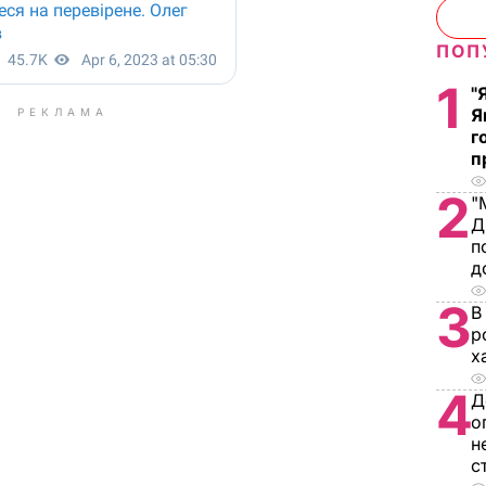
ПОП
1
"
Я
РЕКЛАМА
г
п
2
"
Д
п
д
3
В
р
х
4
Д
о
н
с