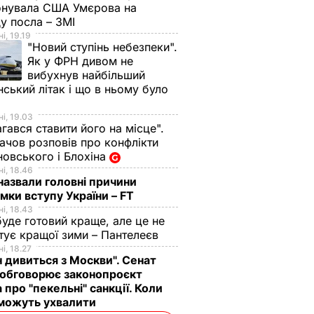
онувала США Умєрова на
у посла – ЗМІ
і, 19.19
"Новий ступінь небезпеки".
Як у ФРН дивом не
вибухнув найбільший
нський літак і що в ньому було
і, 19.03
гався ставити його на місце".
чов розповів про конфлікти
овського і Блохіна
і, 18.46
назвали головні причини
мки вступу України – FT
і, 18.43
буде готовий краще, але це не
тує кращої зими – Пантелеєв
і, 18.27
н дивиться з Москви". Сенат
обговорює законопроєкт
 про "пекельні" санкції. Коли
 можуть ухвалити