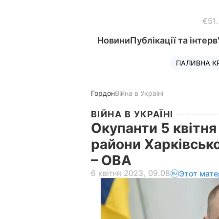
€51
Новини
Публікації та інтерв
ПАЛИВНА К
Гордон
Війна в Україні
ВІЙНА В УКРАЇНІ
Окупанти 5 квітня
райони Харківсько
– ОВА
6 квітня 2023, 09.08
Этот мате