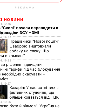
РЕКЛАМА
ЖІ НОВИНИ
і, 19.55
в "Скелі" почали переводити в
підрозділи ЗСУ – ЗМІ
і, 19.34
Працівники "Нової пошти"
шваброю виштовхали
собаку на спеку. Що
ли в компанії
і, 19.32
ве рішення підвищити
ничні тарифи під час блокування
в необхідно скасувати –
оміст
і, 19.27
Казарін:
У нас сотні тисяч
фіктивних студентів, ще
більше ховається від ТЦК
і, 19.25
огло бути й відмов". Україна не