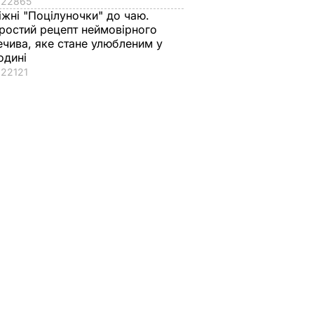
22865
іжні "Поцілуночки" до чаю.
ростий рецепт неймовірного
ечива, яке стане улюбленим у
одині
22121