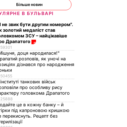
Більше новин
УЛЯРНЕ В БУЛЬВАРІ
Я не звик бути другим номером".
к золотий медаліст став
оловкомом ЗСУ – найцікавіше
ро Драпатого
59301
Мішуня, доця народилася!"
рапатий розповів, як уночі на
озиціях дізнався про народження
оньки
50455
 інституті танкових військ
озповіли про особливу рису
арактеру головкома Драпатого
25888
одайте це в кожну банку – й
гірки під капроновою кришкою
е перекиснуть. Рецепт без
терилізації