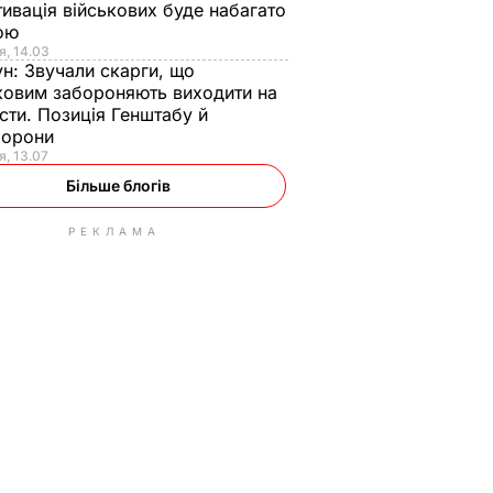
ивація військових буде набагато
ою
я, 14.03
ун:
Звучали скарги, що
ковим забороняють виходити на
сти. Позиція Генштабу й
борони
я, 13.07
Більше блогів
РЕКЛАМА