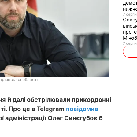
демот
нижч
7 серпн
Совс
війсь
проте
Міно
7 серпн
арківської області
тня й далі обстрілювали прикордонні
ті. Про це в Telegram
повідомив
ої адміністрації Олег Синєгубов 6