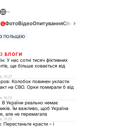
в
Фото
Відео
Опитування
Спецпроєкти
Війна в Укра
 З ПОЛЬЩЕЮ
І БЛОГИ
ін:
У нас сотні тисяч фіктивних
нтів, ще більше ховається від
я, 19.27
оров:
Колобок повинен укласти
акт на СВО. Орки помирали б від
я
я, 16.13
:
В України реально немає
иків. Їм важливо, щоб Україна
я, але не перемагала
я, 15.25
н:
Перестаньте красти – і