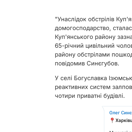
"Унаслідок обстрілів Куп
домогосподарство, сталас
Куп'янського району зазн
65-річний цивільний чолов
району обстрілами пошкодж
повідомив Синєгубов.
У селі Богуславка Ізюмськ
реактивних систем залп
чотири приватні будівлі.