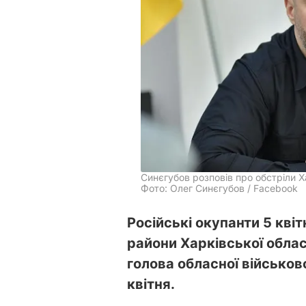
Синєгубов розповів про обстріли Х
Фото: Олег Синєгубов / Facebook
Російські окупанти 5 кві
райони Харківської облас
голова обласної військов
квітня.