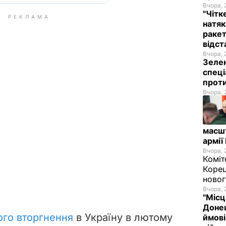
Вчора, 
"Чітк
РЕКЛАМА
натяк
ракет
відст
Вчора, 
Зелен
спеці
проти
Вчора, 
масш
армії
Вчора, 
Коміт
Корец
новог
Вчора, 
"Місц
Донец
го вторгнення
в Україну в лютому
ймові