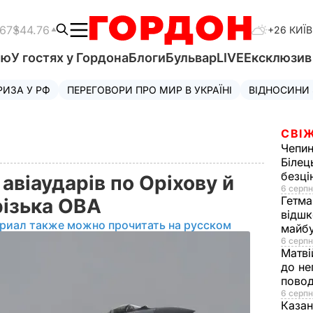
.67
$44.76
+26 КИЇВ
'ю
У гостях у Гордона
Блоги
Бульвар
LIVE
Ексклюзи
РИЗА У РФ
ПЕРЕГОВОРИ ПРО МИР В УКРАЇНІ
ВІДНОСИНИ
СВІЖ
Чепи
Білец
безц
авіаударів по Оріхову й
6 серпн
Гетма
різька ОВА
відшк
риал также можно прочитать на русском
майбу
6 серпн
Матві
до не
повод
6 серпн
Казан