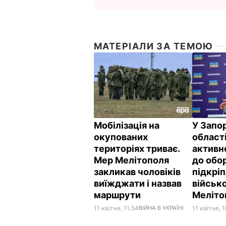
МАТЕРІАЛИ ЗА ТЕМОЮ
Мобілізація на
У Запор
окупованих
област
територіях триває.
активн
Мер Мелітополя
до обо
закликав чоловіків
підкрі
виїжджати і назвав
військ
маршрути
Меліто
11 квітня, 11.54
ВІЙНА В УКРАЇНІ
11 квітня, 