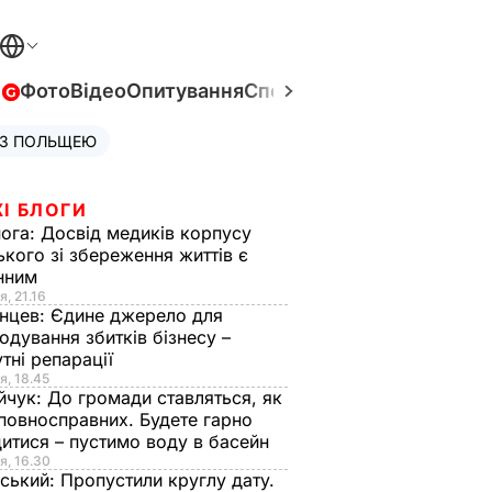
в
Фото
Відео
Опитування
Спецпроєкти
Війна в Укра
 З ПОЛЬЩЕЮ
І БЛОГИ
нога:
Досвід медиків корпусу
ького зі збереження життів є
інним
я, 21.16
нцев:
Єдине джерело для
одування збитків бізнесу –
тні репарації
я, 18.45
йчук:
До громади ставляться, як
повносправних. Будете гарно
итися – пустимо воду в басейн
я, 16.30
ський:
Пропустили круглу дату.