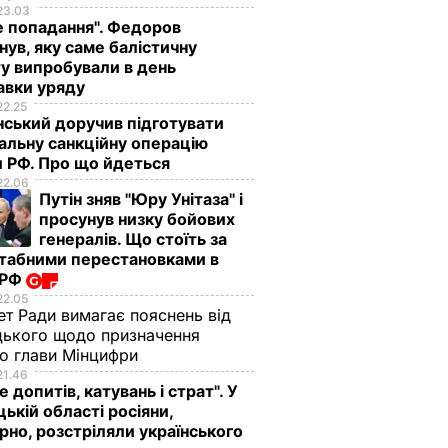
23.03
е попадання". Федоров
нув, яку саме балістичну
у випробували в день
авки уряду
22.25
ський доручив підготувати
альну санкційну операцію
 РФ. Про що йдеться
22.06
Путін зняв "Юру Унітаза" і
просунув низку бойових
генералів. Що стоїть за
табними перестановками в
 РФ
22.05
ет Ради вимагає пояснень від
ького щодо призначення
о глави Мінцифри
21.46
е допитів, катувань і страт". У
ькій області росіяни,
рно, розстріляли українського