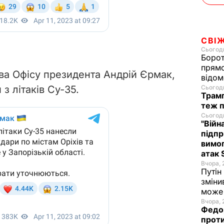
СВІ
Сьогодн
Борот
прямо
ва Офісу президента Андрій Єрмак,
відом
 з літаків Су-35.
Сьогодн
Трамп
теж п
Сьогодн
"Війн
підпр
вимог
атак 
Вчора, 
Путін
зміни
може 
Вчора, 
Федор
проти