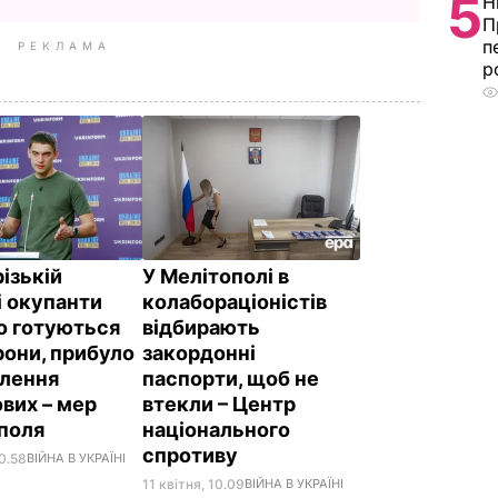
5
Н
П
п
РЕКЛАМА
р
ізькій
У Мелітополі в
і окупанти
колабораціоністів
о готуються
відбирають
рони, прибуло
закордонні
плення
паспорти, щоб не
ових – мер
втекли – Центр
поля
національного
спротиву
10.58
ВІЙНА В УКРАЇНІ
11 квітня, 10.09
ВІЙНА В УКРАЇНІ