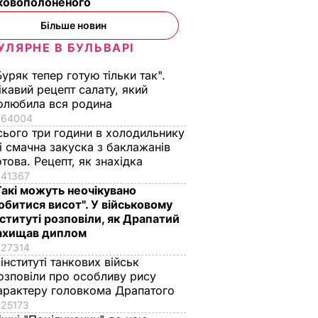
ьковополоненого
Більше новин
УЛЯРНЕ В БУЛЬВАРІ
Буряк тепер готую тільки так".
ікавий рецепт салату, який
олюбила вся родина
64004
сього три години в холодильнику
 і смачна закуска з баклажанів
отова. Рецепт, як знахідка
41367
Такі можуть неочікувано
обитися висот". У військовому
нституті розповіли, як Драпатий
ахищав диплом
27314
 інституті танкових військ
озповіли про особливу рису
арактеру головкома Драпатого
25173