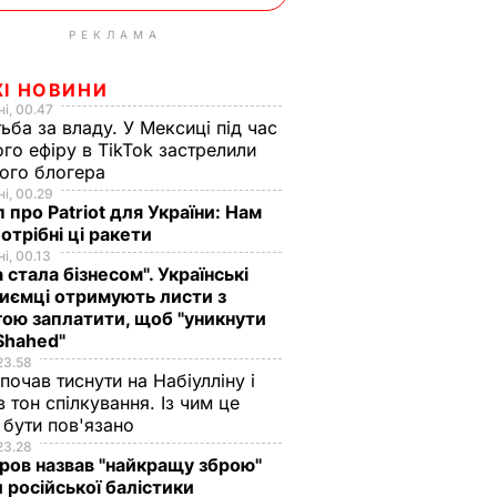
РЕКЛАМА
ЖІ НОВИНИ
і, 00.47
ьба за владу. У Мексиці під час
го ефіру в TikTok застрелили
ого блогера
і, 00.29
 про Patriot для України: Нам
отрібні ці ракети
і, 00.13
а стала бізнесом". Українські
иємці отримують листи з
ою заплатити, щоб "уникнути
Shahed"
23.58
 почав тиснути на Набіулліну і
в тон спілкування. Із чим це
бути пов'язано
23.28
ов назвав "найкращу зброю"
 російської балістики