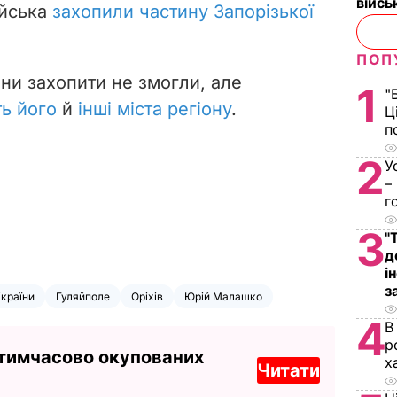
війс
ійська
захопили частину Запорізької
ПОП
ни захопити не змогли, але
1
"
ь його
й
інші міста регіону
.
Ц
п
2
У
–
г
3
"
д
і
з
України
Гуляйполе
Оріхів
Юрій Малашко
4
В
р
 тимчасово окупованих
х
Читати