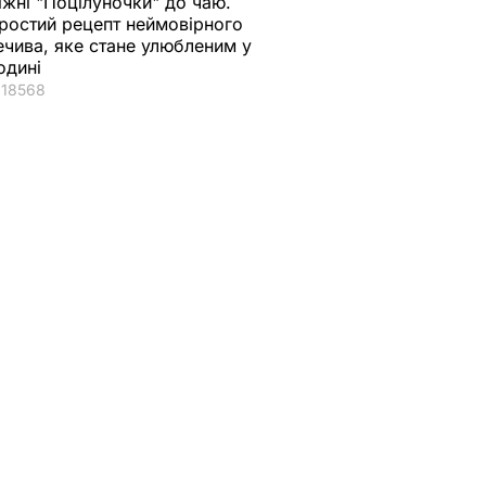
іжні "Поцілуночки" до чаю.
ростий рецепт неймовірного
ечива, яке стане улюбленим у
одині
18568