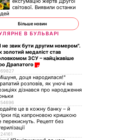
ексгумацію жертв Другої
світової. Виявили останки
юдей
Більше новин
УЛЯРНЕ В БУЛЬВАРІ
Я не звик бути другим номером".
к золотий медаліст став
оловкомом ЗСУ – найцікавіше
ро Драпатого
69827
Мішуня, доця народилася!"
рапатий розповів, як уночі на
озиціях дізнався про народження
оньки
54696
одайте це в кожну банку – й
гірки під капроновою кришкою
е перекиснуть. Рецепт без
терилізації
24161