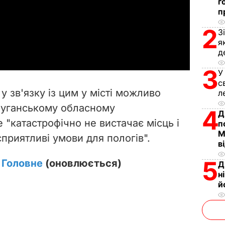
г
l
п
2
З
a
я
д
y
3
У
V
с
у зв'язку із цим у місті можливо
л
i
Луганському обласному
4
Д
 "катастрофічно не вистачає місць і
d
п
М
приятливі умови для пологів".
в
e
5
. Головне
(оновлюється)
Д
o
н
й