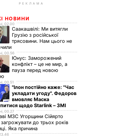
РЕКЛАМА
ЖІ НОВИНИ
і, 02.00
Саакашвілі:
Ми витягли
Грузію з російської
трясовини. Нам цього не
ачили
і, 00.56
Юнус:
Заморожений
конфлікт – це не мир, а
пауза перед новою
ою
і, 00.51
"Ілон постійно каже: "Час
укладати угоду". Федоров
вмовляє Маска
питися щодо Starlink – ЗМІ
і, 00.27
аві МЗС Угорщини Сійярто
загрожувати до трьох років
иці. Яка причина
23.46