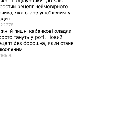
іжні "Поцілуночки" до чаю.
ростий рецепт неймовірного
ечива, яке стане улюбленим у
одині
22375
іжні й пишні кабачкові оладки
росто тануть у роті. Новий
ецепт без борошна, який стане
любленим
16599