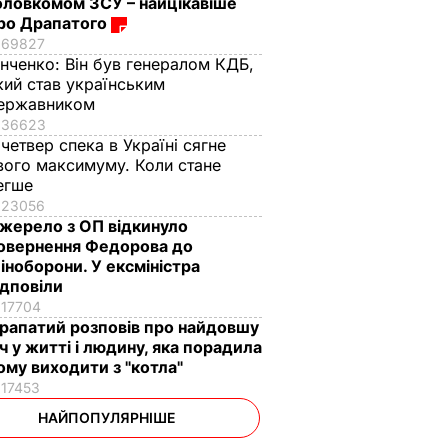
оловкомом ЗСУ – найцікавіше
ро Драпатого
69827
інченко:
Він був генералом КДБ,
кий став українським
ержавником
36623
 четвер спека в Україні сягне
вого максимуму. Коли стане
егше
23056
жерело з ОП відкинуло
овернення Федорова до
іноборони. У ексміністра
ідповіли
17704
рапатий розповів про найдовшу
іч у житті і людину, яка порадила
ому виходити з "котла"
17453
НАЙПОПУЛЯРНІШЕ