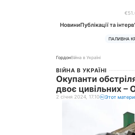
€51
Новини
Публікації та інтерв
ПАЛИВНА К
Гордон
Війна в Україні
ВІЙНА В УКРАЇНІ
Окупанти обстріля
двоє цивільних –
2 січня 2024, 17.10
Этот матери