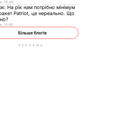
я, 16.00
юк:
На рік нам потрібно мінімум
ракет Patriot, це нереально. Що
ьно?
я, 15.40
Більше блогів
РЕКЛАМА