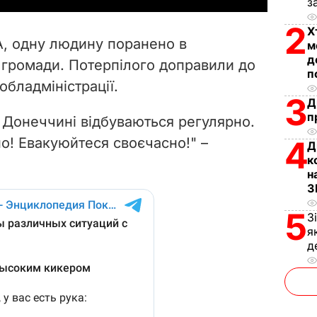
з
V
2
Х
А, одну людину поранено в
м
i
д
ї громади. Потерпілого доправили до
п
обладміністрації.
d
3
Д
п
e
а Донеччині відбуваються регулярно.
о! Евакуюйтеся своєчасно!" –
4
Д
o
к
н
З
5
З
я
д