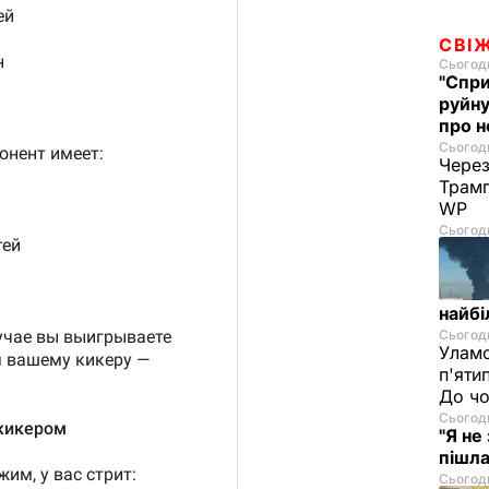
СВІ
Сьогодн
"Спри
руйну
про н
Сьогодн
Через
Трамп
WP
Сьогодн
найбі
Сьогодн
Уламо
п'яти
До чо
Сьогодн
"Я не
пішла
Сьогодн