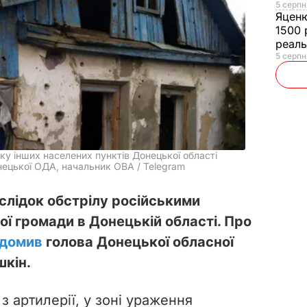
5 серпн
Яцен
1500 
реал
5 серпн
зку інших населених пунктів Донецької області
нецької ОДА, начальник ОВА / Telegram
слідок обстрілу російськими
ї громади в Донецькій області. Про
ідомив
голова Донецької обласної
шкін.
з артилерії, у зоні ураження