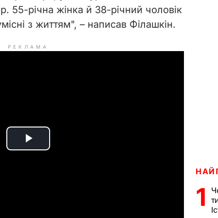
. 55-річна жінка й 38-річний чоловік
існі з життям", – написав Філашкін.
РЕКЛАМА
P
l
НАЙ
1
a
Ч
т
І
y