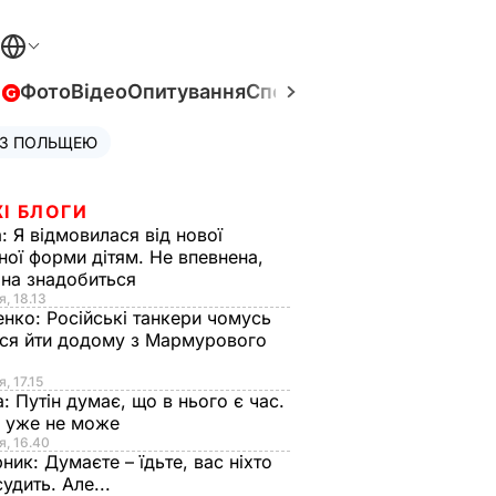
в
Фото
Відео
Опитування
Спецпроєкти
Війна в Укра
 З ПОЛЬЩЕЮ
І БЛОГИ
а:
Я відмовилася від нової
ної форми дітям. Не впевнена,
на знадобиться
я, 18.13
енко:
Російські танкери чомусь
ся йти додому з Мармурового
, 17.15
а:
Путін думає, що в нього є час.
Ф уже не може
я, 16.40
рник:
Думаєте – їдьте, вас ніхто
судить. Але...