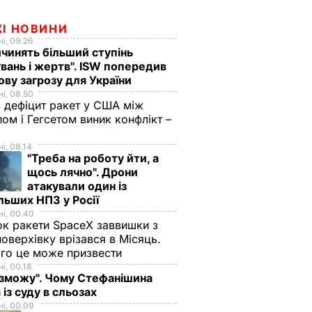
ЖІ НОВИНИ
і, 09.26
чинять більший ступінь
вань і жертв". ISW попередив
ову загрозу для України
і, 08.50
 дефіцит ракет у США між
ом і Гегсетом виник конфлікт –
і, 08.14
"Треба на роботу йти, а
щось лячно". Дрони
атакували один із
льших НПЗ у Росії
і, 00.40
к ракети SpaceX заввишки з
поверхівку врізався в Місяць.
го це може призвести
і, 00.18
 зможу". Чому Стефанішина
 із суду в сльозах
і, 00.09