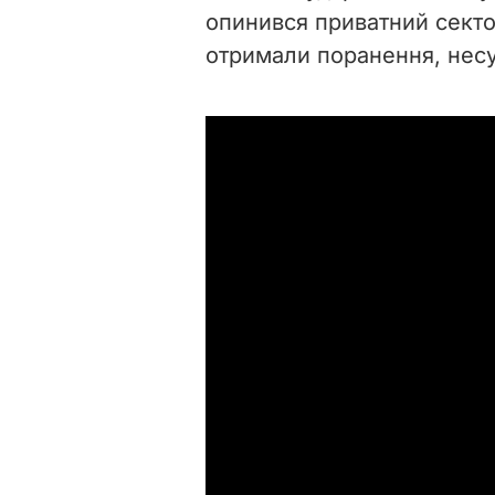
опинився приватний сектор
отримали поранення, несум