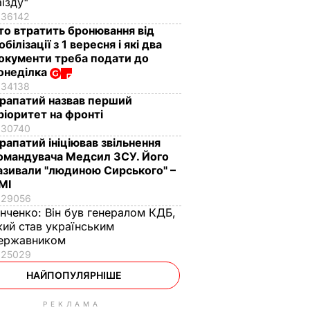
аїзду"
36142
то втратить бронювання від
обілізації з 1 вересня і які два
окументи треба подати до
онеділка
34138
рапатий назвав перший
ріоритет на фронті
30740
рапатий ініціював звільнення
омандувача Медсил ЗСУ. Його
азивали "людиною Сирського" –
МІ
29056
інченко:
Він був генералом КДБ,
кий став українським
ержавником
25029
НАЙПОПУЛЯРНІШЕ
РЕКЛАМА