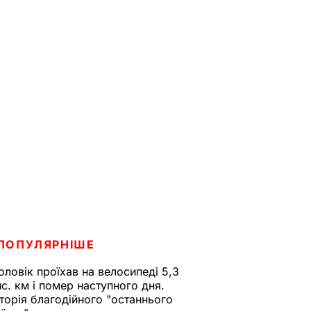
ПОПУЛЯРНІШЕ
оловік проїхав на велосипеді 5,3
ис. км і помер наступного дня.
сторія благодійного "останнього