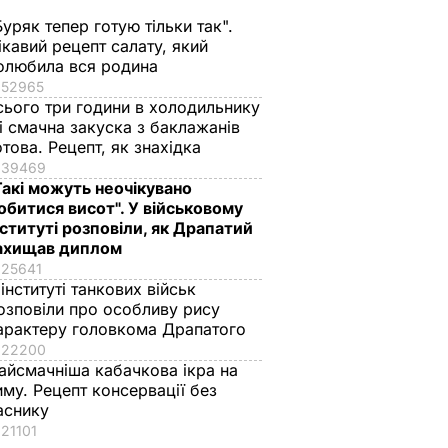
Буряк тепер готую тільки так".
ікавий рецепт салату, який
олюбила вся родина
52965
сього три години в холодильнику
 і смачна закуска з баклажанів
отова. Рецепт, як знахідка
39469
Такі можуть неочікувано
обитися висот". У військовому
нституті розповіли, як Драпатий
ахищав диплом
25641
 інституті танкових військ
озповіли про особливу рису
арактеру головкома Драпатого
22200
айсмачніша кабачкова ікра на
иму. Рецепт консервації без
аснику
21101