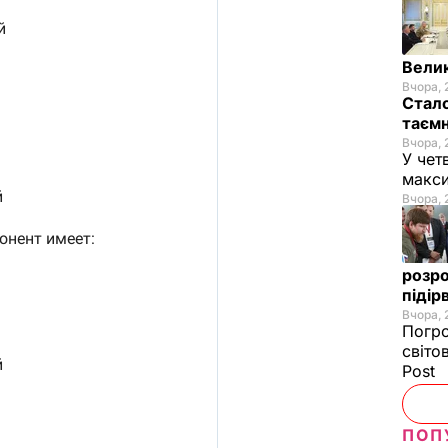
Велик
Вчора, 
Стало
таємн
Вчора, 
У чет
макси
Вчора, 
розро
підір
Вчора, 
Погро
світо
Post
ПОП