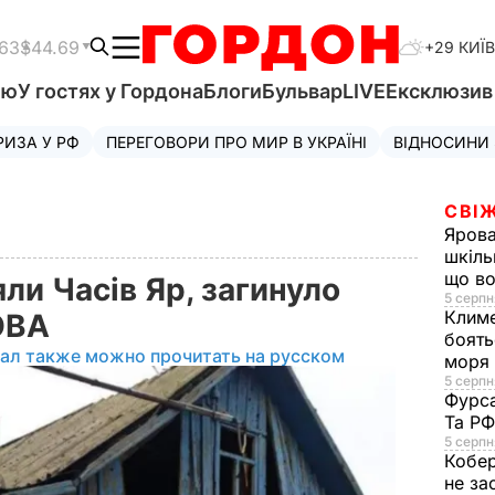
.63
$44.69
+29 КИЇВ
'ю
У гостях у Гордона
Блоги
Бульвар
LIVE
Ексклюзи
РИЗА У РФ
ПЕРЕГОВОРИ ПРО МИР В УКРАЇНІ
ВІДНОСИНИ
СВІЖ
Яров
шкіль
що во
ли Часів Яр, загинуло
5 серпн
Клим
 ОВА
боять
ал также можно прочитать на русском
моря
5 серпня
Фурс
Та Р
5 серпн
Кобе
не за