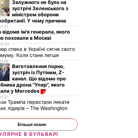
Залужного не було на
зустрічі Зеленського з
міністром оборони
обританії. У чому причина
23.51
 відоме ім'я генерала, якого
о поховали в Москві
23.00
вер спека в Україні сягне свого
муму. Коли стане легше
22.55
Виготовлення порно,
зустріч із Путіним, Z-
канал. Що відомо про
бника дрона "Упир", якого
вали у Mercedes
22.37
зи Трампа перестали лякати
вих лідерів – The Washington
Більше новин
УЛЯРНЕ В БУЛЬВАРІ