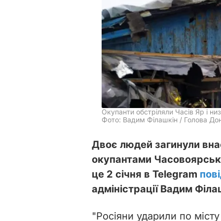
Окупанти обстріляли Часів Яр і ни
Фото: Вадим Філашкін / Голова До
Двоє людей загинули вна
окупантами Часовоярсько
це 2 січня в Telegram
пов
адміністрації Вадим Філа
"Росіяни ударили по місту 