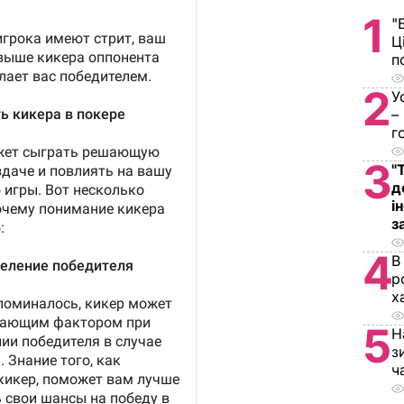
1
"
Ц
п
2
У
–
г
3
"
д
і
з
4
В
р
х
5
Н
з
ч