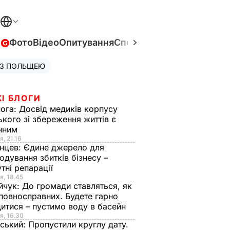
в
Фото
Відео
Опитування
Спецпроєкти
Війна в Укра
 З ПОЛЬЩЕЮ
І БЛОГИ
нога:
Досвід медиків корпусу
ького зі збереження життів є
інним
я, 21.16
нцев:
Єдине джерело для
одування збитків бізнесу –
тні репарації
я, 18.45
йчук:
До громади ставляться, як
повносправних. Будете гарно
итися – пустимо воду в басейн
я, 16.30
ський:
Пропустили круглу дату.