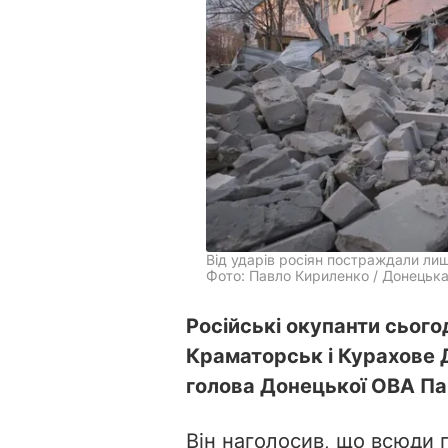
Від ударів росіян постраждали лиш
Фото: Павло Кириленко / Донецьк
Російські окупанти сьогод
Краматорськ і Курахове 
голова Донецької ОВА Па
Він наголосив, що всюди 