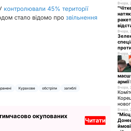
Вчора, 
"Чітк
СУ
контролювали 45% території
натяк
годом стало відомо про
звільнення
ракет
відст
Вчора, 
Зелен
спеці
проти
Вчора, 
масш
армії
Вчора, 
ранені
Курахове
обстріли
загиблі
Коміт
Корец
новог
Вчора, 
"Місц
 тимчасово окупованих
Читати
Донец
ймові