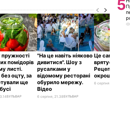
5
Н
П
п
р
 пружності
"На це навіть ніяково
Це саме те, 
их помідорів
дивитися". Шоу з
врятує у спек
му листі.
русалками у
Рецепт смач
без оцту, за
відомому ресторані
окрошки
отували ще
обурило мережу.
6 серпня, 18.21
БУЛЬ
абусі
Відео
3.14
БУЛЬВАР
6 серпня, 21.38
БУЛЬВАР