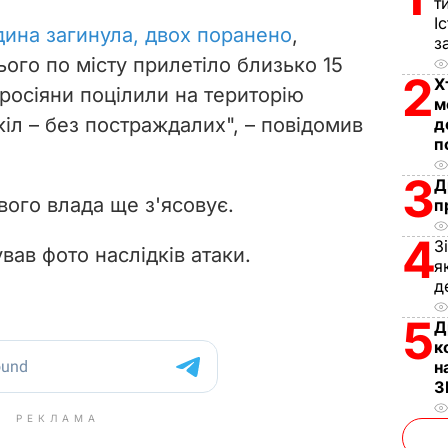
т
V
І
ина загинула, двох поранено
,
з
i
ого по місту прилетіло
близько
15
2
Х
 росіяни поцілили на територію
d
м
шкіл – без постраждалих", – повідомив
д
e
п
3
Д
o
вого влада ще з'ясовує.
п
4
З
ав фото наслідків атаки.
я
д
5
Д
к
н
З
РЕКЛАМА