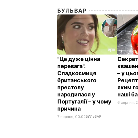
БУЛЬВАР
"Це дуже цінна
Секрет
перевага".
квашен
Спадкоємиця
– у цьо
британського
Рецепт 
престолу
яким г
народилася у
наші б
Португалії – у чому
6 серпня, 2
причина
7 серпня, 00.02
БУЛЬВАР