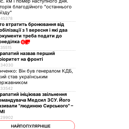
ис. км і помер наступного дня.
сторія благодійного "останнього
аїзду"
45378
то втратить бронювання від
обілізації з 1 вересня і які два
окументи треба подати до
онеділка
35515
рапатий назвав перший
ріоритет на фронті
34030
інченко:
Він був генералом КДБ,
кий став українським
ержавником
33542
рапатий ініціював звільнення
омандувача Медсил ЗСУ. Його
азивали "людиною Сирського" –
МІ
29902
НАЙПОПУЛЯРНІШЕ