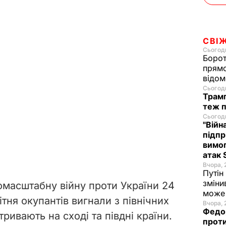
СВІ
Сьогодн
Борот
прямо
відом
Сьогодн
Трамп
теж п
Сьогодн
"Війн
підпр
вимог
атак 
Вчора, 
Путін
зміни
омасштабну війну проти України 24
може 
ітня окупантів вигнали з північних
Вчора, 
Федор
тривають на сході та півдні країни.
проти