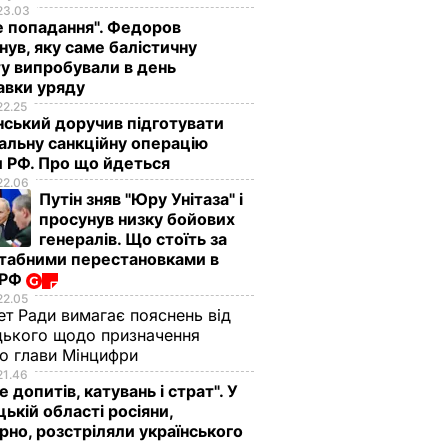
23.03
е попадання". Федоров
нув, яку саме балістичну
у випробували в день
авки уряду
22.25
ський доручив підготувати
альну санкційну операцію
 РФ. Про що йдеться
22.06
Путін зняв "Юру Унітаза" і
просунув низку бойових
генералів. Що стоїть за
табними перестановками в
 РФ
22.05
ет Ради вимагає пояснень від
ького щодо призначення
о глави Мінцифри
21.46
е допитів, катувань і страт". У
ькій області росіяни,
рно, розстріляли українського