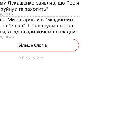
ому Лукашенко заявляв, що Росія
зруйнує та захопить"
я, 16.07
ко:
Ми застрягли в "міндічгейті і
 по 17 грн". Пропонуємо прості
ня, а від влади хочемо складних
я, 14.48
Більше блогів
РЕКЛАМА