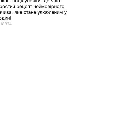
іжні "Поцілуночки" до чаю.
ростий рецепт неймовірного
ечива, яке стане улюбленим у
одині
18374
що
"Хрумкі зовні й ніжні
Дружину Роналду
у.
всередині".
назвали товстою. Щ
нючої
Найсмачніші
сказав її кривдник
смажені кабачки
футболіст
ВАР
6 серпня, 18.09
БУЛЬВАР
6 серпня, 18.05
БУЛЬВАР