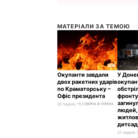
МАТЕРІАЛИ ЗА ТЕМОЮ
Окупанти завдали
У Доне
двох ракетних ударів
окупан
по Краматорську –
обстріл
Офіс президента
фронту
загину
22 грудня, 15.10
ВІЙНА В УКРАЇНІ
людей,
житлов
дитсад
21 грудня, 