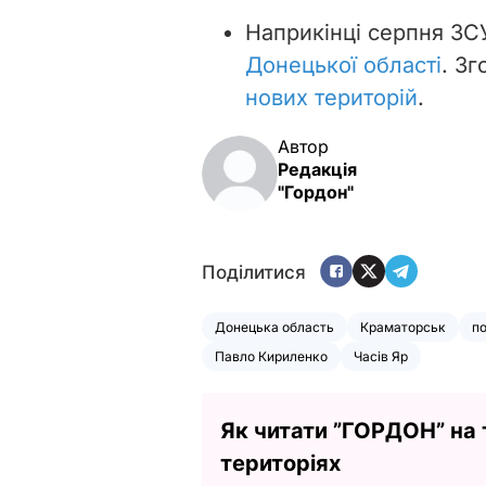
Наприкінці серпня З
Донецької області
. З
нових територій
.
Автор
Редакція
"Гордон"
Поділитися
Донецька область
Краматорськ
по
Павло Кириленко
Часів Яр
Як читати ”ГОРДОН” на
територіях