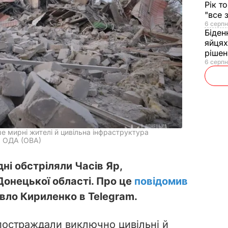
Рік т
"все 
6 серпн
Біден
яйцях
рішен
6 серпн
е мирні жителі й цивільна інфраструктура
а ОДА (ОВА)
ні обстріляли Часів Яр,
Донецької області. Про це
повідомив
вло Кириленко в Telegram.
постраждали виключно цивільні й