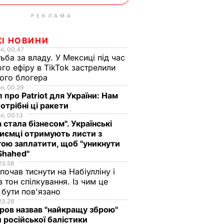
РЕКЛАМА
ЖІ НОВИНИ
і, 00.47
ьба за владу. У Мексиці під час
го ефіру в TikTok застрелили
ого блогера
і, 00.29
 про Patriot для України: Нам
отрібні ці ракети
і, 00.13
а стала бізнесом". Українські
иємці отримують листи з
ою заплатити, щоб "уникнути
Shahed"
23.58
 почав тиснути на Набіулліну і
в тон спілкування. Із чим це
бути пов'язано
23.28
ов назвав "найкращу зброю"
 російської балістики