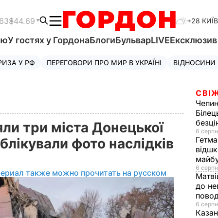
.63
$44.69
+28 КИЇВ
'ю
У гостях у Гордона
Блоги
Бульвар
LIVE
Ексклюзи
РИЗА У РФ
ПЕРЕГОВОРИ ПРО МИР В УКРАЇНІ
ВІДНОСИНИ
СВІЖ
Чепи
Білец
безц
ли три міста Донецької
6 серпн
Гетма
ублікували фото наслідків
відшк
майбу
6 серпн
териал также можно прочитать на русском
Матві
до не
повод
6 серпн
Казан