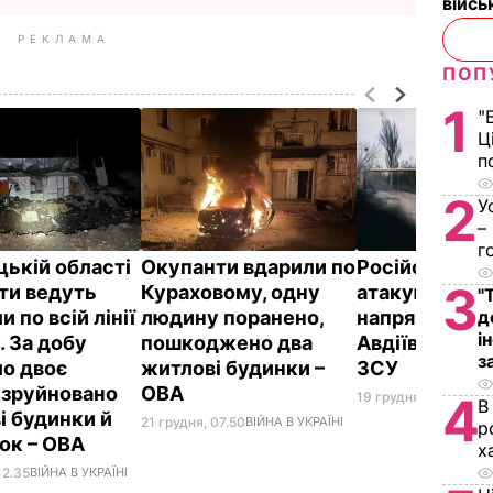
війс
РЕКЛАМА
ПОП
1
"
Ц
п
2
У
–
г
цькій області
Окупанти вдарили по
Російські вій
3
ти ведуть
Кураховому, одну
атакують у
"
и по всій лінії
людину поранено,
напрямку Бах
д
і
. За добу
пошкоджено два
Авдіївки – Ге
з
ло двоє
житлові будинки –
ЗСУ
 зруйновано
ОВА
19 грудня, 19.19
ВІЙНА
4
В
і будинки й
21 грудня, 07.50
ВІЙНА В УКРАЇНІ
р
ок – ОВА
х
12.35
ВІЙНА В УКРАЇНІ