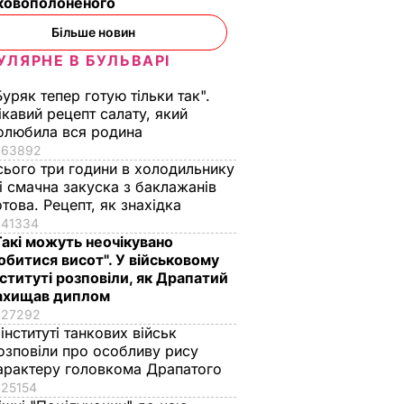
ьковополоненого
Більше новин
УЛЯРНЕ В БУЛЬВАРІ
Буряк тепер готую тільки так".
ікавий рецепт салату, який
олюбила вся родина
63892
сього три години в холодильнику
 і смачна закуска з баклажанів
отова. Рецепт, як знахідка
ська
41334
Такі можуть неочікувано
мута й
обитися висот". У військовому
нституті розповіли, як Драпатий
нштаб
ахищав диплом
27292
 В УКРАЇНІ
 інституті танкових військ
озповіли про особливу рису
арактеру головкома Драпатого
25154