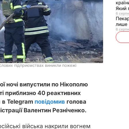
країн
Який 
6 серпн
Пека
лише 
6 серпн
ислових підприємствах виникли пожежі
ої ночі випустили по Нікополю
ті приблизно 40 реактивних
я в Telegram
повідомив
голова
істрації Валентин Резніченко.
 Російські війська накрили вогнем