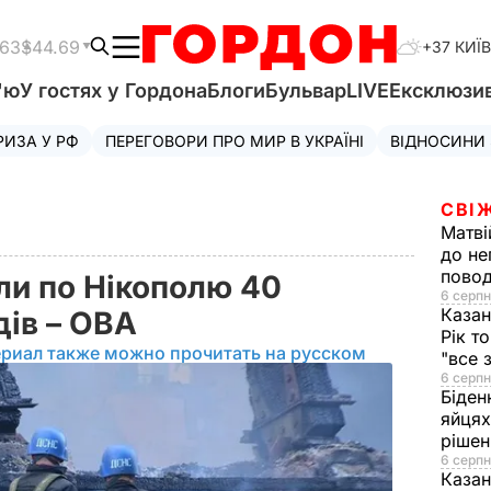
.63
$44.69
+37 КИЇВ
'ю
У гостях у Гордона
Блоги
Бульвар
LIVE
Ексклюзи
РИЗА У РФ
ПЕРЕГОВОРИ ПРО МИР В УКРАЇНІ
ВІДНОСИНИ
СВІ
Матві
до не
повод
ли по Нікополю 40
6 серпн
Казан
дів – ОВА
Рік т
ериал также можно прочитать на русском
"все 
6 серпн
Біден
яйцях
рішен
6 серпн
Каза