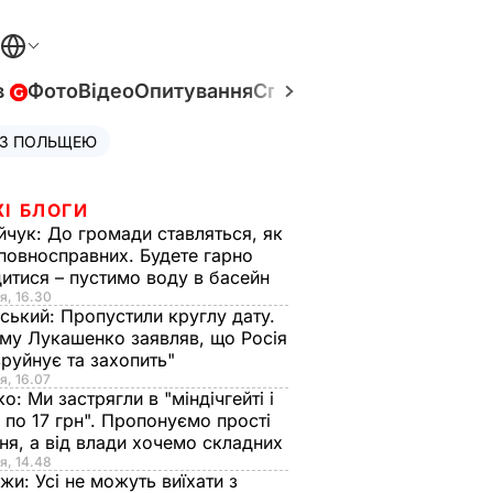
в
Фото
Відео
Опитування
Спецпроєкти
Війна в Укр
 З ПОЛЬЩЕЮ
ЖІ БЛОГИ
йчук:
До громади ставляться, як
повносправних. Будете гарно
итися – пустимо воду в басейн
я, 16.30
ський:
Пропустили круглу дату.
ому Лукашенко заявляв, що Росія
зруйнує та захопить"
я, 16.07
ко:
Ми застрягли в "міндічгейті і
 по 17 грн". Пропонуємо прості
ня, а від влади хочемо складних
я, 14.48
нжи:
Усі не можуть виїхати з