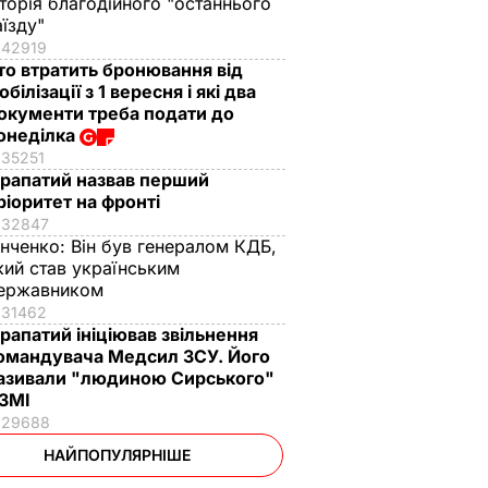
сторія благодійного "останнього
аїзду"
42919
то втратить бронювання від
обілізації з 1 вересня і які два
окументи треба подати до
онеділка
35251
рапатий назвав перший
ріоритет на фронті
32847
інченко:
Він був генералом КДБ,
кий став українським
ержавником
31462
рапатий ініціював звільнення
омандувача Медсил ЗСУ. Його
азивали "людиною Сирського"
 ЗМІ
29688
НАЙПОПУЛЯРНІШЕ