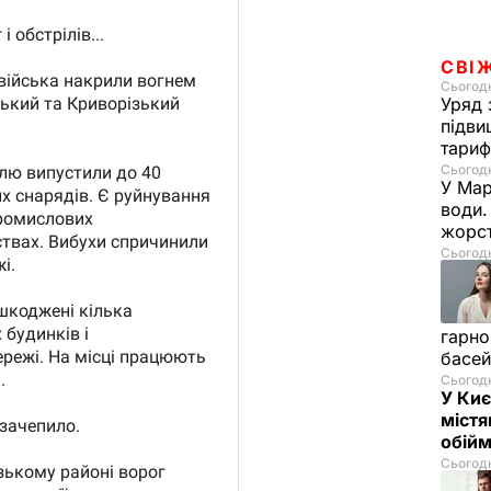
СВІ
Сьогодн
Уряд 
підви
тариф
Сьогодн
У Мар
води.
жорст
Сьогодн
гарно
басе
Сьогодн
У Киє
містя
обій
Сьогодн