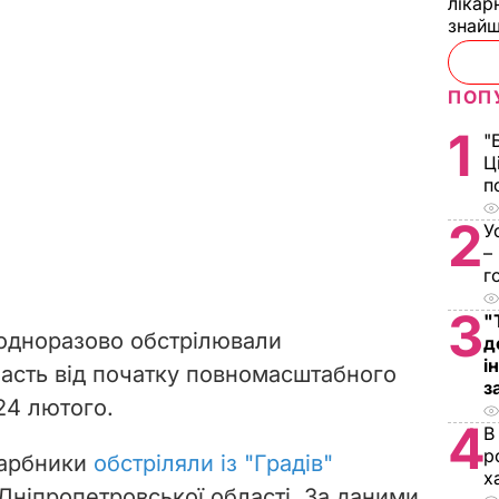
лікар
знайш
ПОП
1
"
Ц
п
2
У
–
г
3
"
еодноразово обстрілювали
д
і
асть від початку повномасштабного
з
24 лютого.
4
В
р
гарбники
обстріляли із "Градів"
х
Дніпропетровської області. За даними