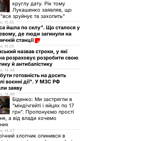
круглу дату. Рік тому
Лукашенко заявляв, що
 "все зруйнує та захопить"
і, 15.55
са йшла по склу". Що сталося у
евому, де люди загинули на
ничній станції
і, 15.05
ський назвав строки, у які
на розраховує розробити свою
тику й антибалістику
і, 14.48
бути готовність на досить
лі воєнні дії". У МЗС РФ
или заяву
і, 14.48
Біденко:
Ми застрягли в
"міндічгейті і яйцях по 17
грн". Пропонуємо прості
ня, а від влади хочемо
дних
і, 14.07
ічний хлопчик опинився в