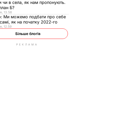
и чи в села, як нам пропонують.
план Б?
я, 13.58
р:
Ми можемо подбати про себе
самі, як на початку 2022-го
я, 12.59
Більше блогів
РЕКЛАМА