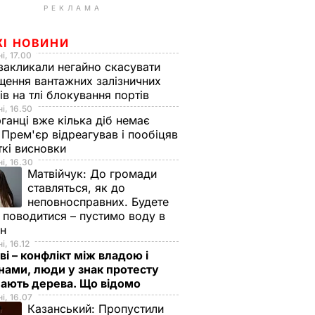
РЕКЛАМА
ЖІ НОВИНИ
і, 17.00
закликали негайно скасувати
щення вантажних залізничних
ів на тлі блокування портів
і, 16.50
ганці вже кілька діб немає
 Прем'єр відреагував і пообіцяв
кі висновки
і, 16.30
Матвійчук:
До громади
ставляться, як до
неповносправних. Будете
 поводитися – пустимо воду в
йн
і, 16.12
ві – конфлікт між владою і
нами, люди у знак протесту
мають дерева. Що відомо
і, 16.07
Казанський:
Пропустили