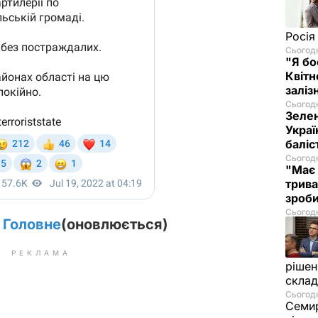
Росія
Сьогодн
"Я бо
Квітн
заліз
Сьогодн
Зелен
Украї
баліс
Сьогодн
"Має 
трива
зроб
Сьогодн
. Головне
(оновлюється)
РЕКЛАМА
рішен
скла
Сьогодн
Семир