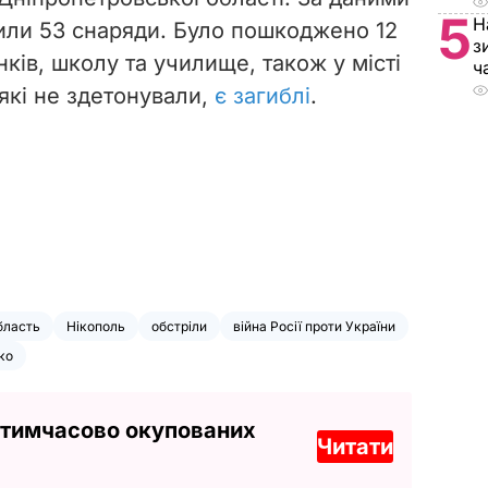
5
Н
или 53 снаряди. Було пошкоджено 12
з
ків, школу та училище, також у місті
ч
які не здетонували,
є загиблі
.
бласть
Нікополь
обстріли
війна Росії проти України
ко
 тимчасово окупованих
Читати