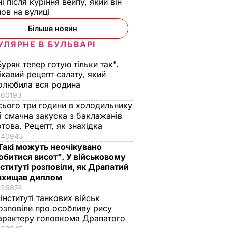
ні після куріння вейпу, який він
ов на вулиці
Більше новин
УЛЯРНЕ В БУЛЬВАРІ
Буряк тепер готую тільки так".
ікавий рецепт салату, який
олюбила вся родина
60193
сього три години в холодильнику
 і смачна закуска з баклажанів
отова. Рецепт, як знахідка
40943
Такі можуть неочікувано
обитися висот". У військовому
нституті розповіли, як Драпатий
ахищав диплом
26874
 інституті танкових військ
озповіли про особливу рису
арактеру головкома Драпатого