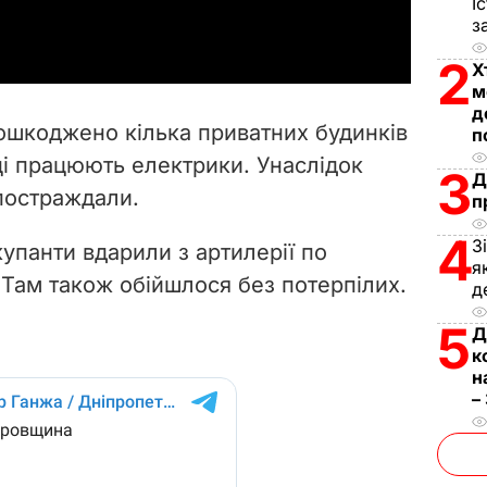
a
І
з
y
2
Х
м
V
д
пошкоджено кілька приватних будинків
п
i
ці працюють електрики. Унаслідок
3
Д
 постраждали.
d
п
4
З
e
упанти вдарили з артилерії по
я
 Там також обійшлося без потерпілих.
д
o
5
Д
к
н
–