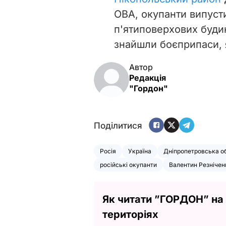
ОВА, окупанти випуст
п'ятиповерхових будин
знайшли боєприпаси, 
Автор
Редакція
"Гордон"
Поділитися
Росія
Україна
Дніпропетровська о
російські окупанти
Валентин Резнічен
Як читати ”ГОРДОН” на
територіях