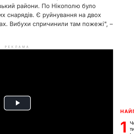
зький райони. По Нікополю було
х снарядів. Є руйнування на двох
х. Вибухи спричинили там пожежі", –
РЕКЛАМА
P
НАЙ
1
l
Ч
т