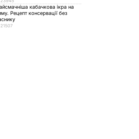
23945
айсмачніша кабачкова ікра на
иму. Рецепт консервації без
аснику
21507