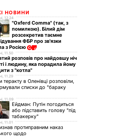
ЖІ НОВИНИ
і, 12.24
"Oxferd Comma" (так, з
помилкою). Білий дім
розсекретив таємне
ідування ФБР про зв'язки
а з Росією
і, 11.50
тий розповів про найдовшу ніч
ті і людину, яка порадила йому
ити з "котла"
і, 11.29
и теракту в Оленівці розповіли,
рмували списки до "бараку
і, 11.09
Ейдман:
Путін погодиться
або підставить голову "під
табакерку"
і, 11.01
изнав протиправним наказ
ького щодо