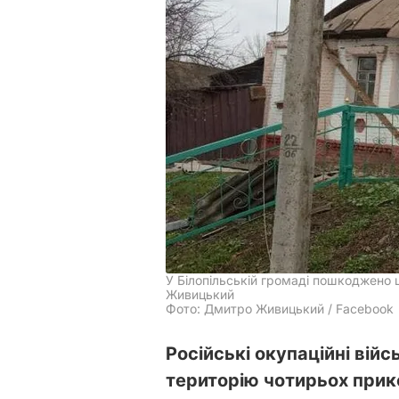
У Білопільській громаді пошкоджено 
Живицький
Фото: Дмитро Живицький / Facebook
Російські окупаційні вій
територію чотирьох прик