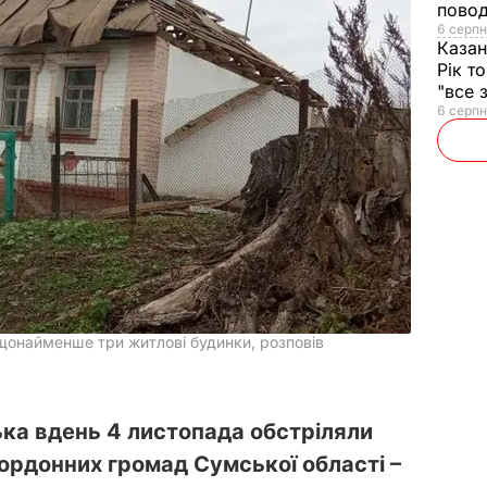
повод
6 серпн
Казан
Рік т
"все 
6 серпн
щонайменше три житлові будинки, розповів
ська вдень 4 листопада обстріляли
ордонних громад Сумської області –