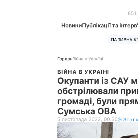
€51
Новини
Публікації та інтерв
ПАЛИВНА К
Гордон
Війна в Україні
ВІЙНА В УКРАЇНІ
Окупанти із САУ 
обстрілювали прик
громаді, були пря
Сумська ОВА
5 листопада 2022, 00.30
Этот 