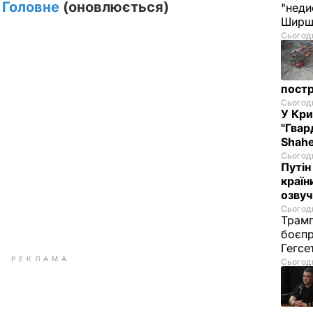
. Головне
(оновлюється)
"неди
Ширш
Сьогодн
постр
Сьогодн
У Кр
"Гвар
Shahe
Сьогодн
Путін
країн
озвуч
Сьогодн
Трамп
боєпр
Гегс
РЕКЛАМА
Сьогодн