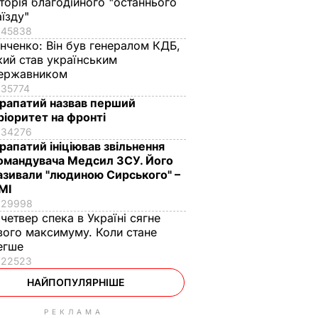
сторія благодійного "останнього
аїзду"
45838
інченко:
Він був генералом КДБ,
кий став українським
ержавником
35774
рапатий назвав перший
ріоритет на фронті
34276
рапатий ініціював звільнення
омандувача Медсил ЗСУ. Його
азивали "людиною Сирського" –
МІ
29998
 четвер спека в Україні сягне
вого максимуму. Коли стане
егше
22523
НАЙПОПУЛЯРНІШЕ
РЕКЛАМА