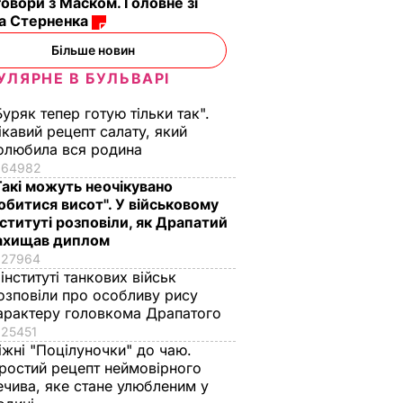
овори з Маском. Головне зі
ма Стерненка
Більше новин
УЛЯРНЕ В БУЛЬВАРІ
Буряк тепер готую тільки так".
ікавий рецепт салату, який
олюбила вся родина
64982
Такі можуть неочікувано
обитися висот". У військовому
нституті розповіли, як Драпатий
ахищав диплом
27964
 інституті танкових військ
озповіли про особливу рису
арактеру головкома Драпатого
25451
іжні "Поцілуночки" до чаю.
ростий рецепт неймовірного
ечива, яке стане улюбленим у