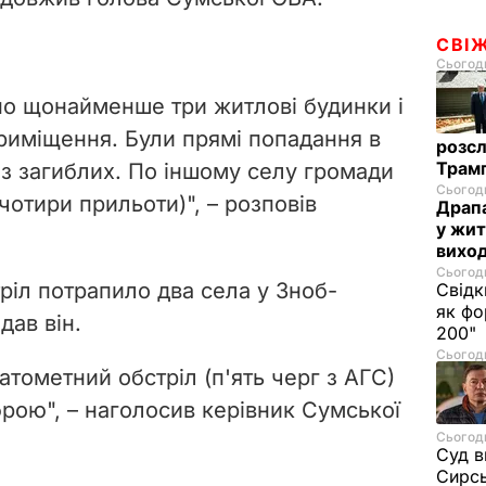
СВІ
Сьогодн
но щонайменше три житлові будинки і
риміщення. Були прямі попадання в
розсл
Трамп
з загиблих. По іншому селу громади
Сьогодн
чотири прильоти)", – розповів
Драпа
у жит
виход
Сьогодн
ріл потрапило два села у Зноб-
Свідк
як фо
дав він.
200"
Сьогодн
атометний обстріл (п'ять черг з АГС)
брою", – наголосив керівник Сумської
Сьогодн
Суд в
Сирс