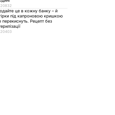
одині
20832
одайте це в кожну банку – й
гірки під капроновою кришкою
е перекиснуть. Рецепт без
терилізації
20403