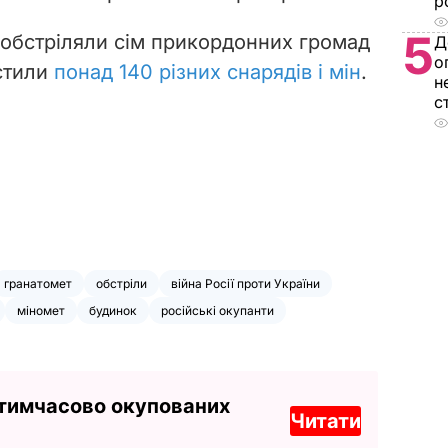
р
5
 обстріляли сім прикордонних громад
Д
о
устили
понад 140 різних снарядів і мін
.
н
с
гранатомет
обстріли
війна Росії проти України
міномет
будинок
російські окупанти
 тимчасово окупованих
Читати