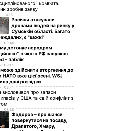
сциплінованого" комбата.
ин зробив заяву
і, 10.16
Росіяни атакували
дронами людей на ринку у
Сумській області. Багато
аждалих, є "важкі"
і, 09.49
иму детонує аеродром
дійське", з якого РФ запускає
d – паблік
і, 09.17
 може здійснити вторгнення до
и НАТО вже цієї осені. WSJ
ила дані розвідки
і, 08.41
 висловився про запаси
ипасів у США та свій конфлікт з
етом
і, 08.30
Федоров – про шанси
повернутися на посаду,
Драпатого, Хмару,