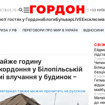
.67
$44.76
+33 КИЇВ
'ю
У гостях у Гордона
Блоги
Бульвар
LIVE
Ексклюзи
РИЗА У РФ
ПЕРЕГОВОРИ ПРО МИР В УКРАЇНІ
ВІДНОСИНИ
СВІЖ
Ейдм
підст
7 серпн
майже годину
Чепи
Білец
ордоння у Білопільській
безц
мі влучання у будинок –
6 серпн
Гетма
відшк
майбу
материал также можно прочитать на русском
6 серпн
Матві
до не