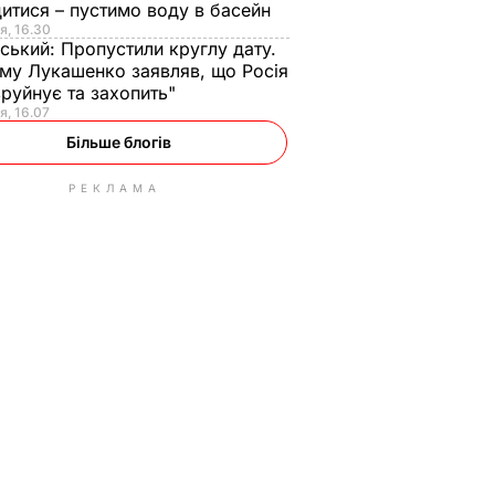
итися – пустимо воду в басейн
я, 16.30
ський:
Пропустили круглу дату.
ому Лукашенко заявляв, що Росія
зруйнує та захопить"
я, 16.07
Більше блогів
РЕКЛАМА