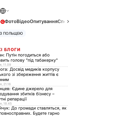
в
Фото
Відео
Опитування
Спецпроєкти
Війна в Укра
 З ПОЛЬЩЕЮ
І БЛОГИ
ан:
Путін погодиться або
авить голову "під табакерку"
я, 11.09
нога:
Досвід медиків корпусу
ького зі збереження життів є
інним
я, 21.16
нцев:
Єдине джерело для
одування збитків бізнесу –
тні репарації
я, 18.45
йчук:
До громади ставляться, як
повносправних. Будете гарно