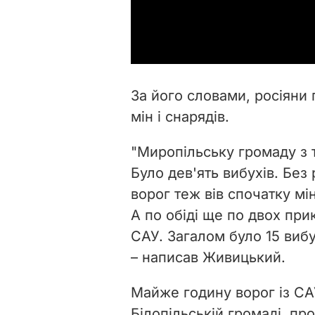
За його словами, росіяни 
мін і снарядів.
"Миропільську громаду з т
Було дев'ять вибухів. Без
ворог теж вів спочатку мі
А по обіді ще по двох при
САУ. Загалом було 15 виб
– написав Живицький.
Майже годину ворог із СА
Білопільській громаді, п