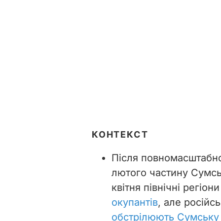
КОНТЕКСТ
Після повномасштабног
лютого частину Сумсь
квітня північні регіон
окупантів
, але російс
обстрілюють Сумську