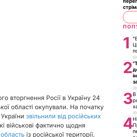
перег
стрі
ПОП
1
"
Ц
п
2
"
д
і
з
3
В
о вторгнення Росії в Україну 24
р
кої області окупували. На початку
х
и України
звільнили від російських
4
Н
ькі військові фактично щодня
П
п
 область
із російської території.