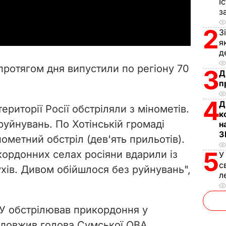
І
a
з
2
y
З
я
д
V
протягом дня випустили по регіону 70
3
Д
i
п
d
4
Д
ериторії Росії обстріляли з мінометів.
к
e
 руйнувань. По Хотінській громаді
н
З
нометний обстріл (дев'ять прильотів).
o
5
кордонних селах росіяни вдарили із
У
с
ухів. Дивом обійшлося без руйнувань",
л
У обстрілював прикордоння у
родовжив голова Сумської ОВА.