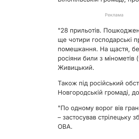
"28 прильотів. Пошкодже
ще чотири господарські п
помешкання. На щастя, бе
росіяни били з мінометів (
Живицький.
Також під російський обст
Новгородській громаді, до
"По одному ворог вів гран
– застосував стрілецьку з
ОВА.