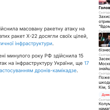
Голов
Сьогодн
Захис
отрим
"Вдом
ійснила масовану ракетну атаку на
Сьогодн
атих ракет Х-22
досягли своїх цілей
,
тичної інфраструктури
.
бізне
ені минулого року РФ здійснила 15
Сьогодн
Засек
так на інфраструктуру України, ще
17
Москв
знай
застосуванням дронів-камікадзе
.
Сьогодн
Пожеж
шкоди
Кім, 
Думк
Сьогодн
Колум
намаг