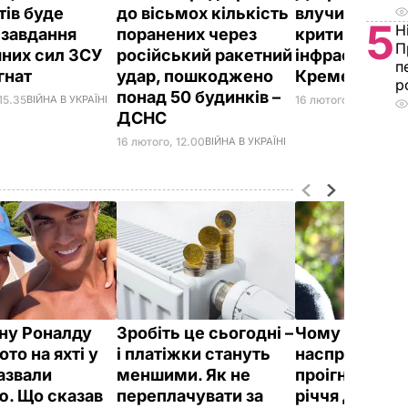
тів буде
до вісьмох кількість
влучили в об'
5
Н
 завдання
поранених через
критичної
П
яних сил ЗСУ
російський ракетний
інфраструкту
п
Ігнат
удар, пошкоджено
Кременчуці 
р
понад 50 будинків –
15.35
ВІЙНА В УКРАЇНІ
16 лютого, 10.57
ВІЙН
ДСНС
16 лютого, 12.00
ВІЙНА В УКРАЇНІ
ну Роналду
Зробіть це сьогодні –
Чому Чарльз I
ото на яхті у
і платіжки стануть
насправді
назвали
меншими. Як не
проігнорував
ю. Що сказав
переплачувати за
річчя дружи