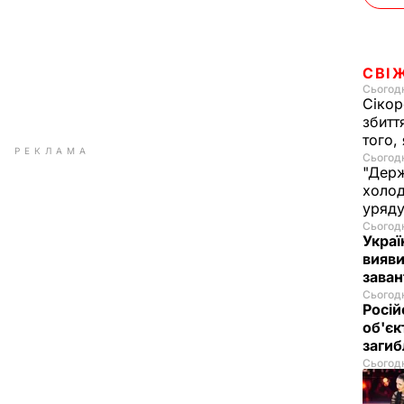
СВІ
Сьогодн
Сікор
збитт
того,
РЕКЛАМА
Сьогодн
"Держ
холод
уряд
Сьогодн
Украї
вияви
зава
Сьогодн
Росій
об'єк
загиб
Сьогодн