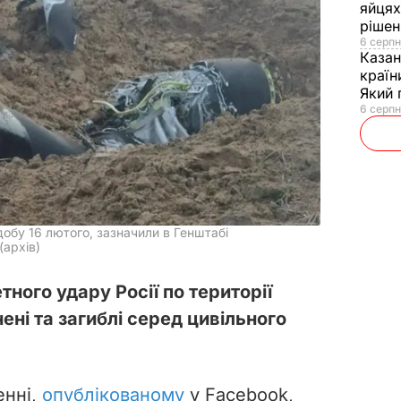
яйцях
рішен
6 серпн
Каза
країн
Який 
6 серпн
добу 16 лютого, зазначили в Генштабі
(архів)
тного удару Росії по території
ені та загиблі серед цивільного
енні,
опублікованому
у Facebook,