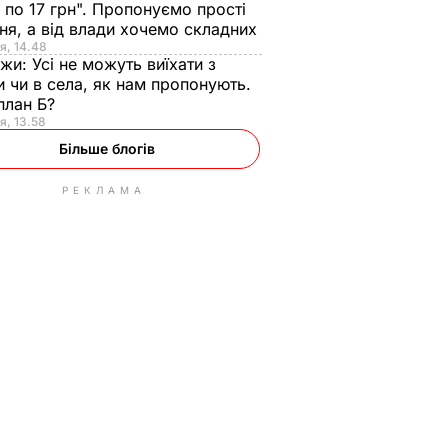
 по 17 грн". Пропонуємо прості
ня, а від влади хочемо складних
я, 14.48
нжи:
Усі не можуть виїхати з
и чи в села, як нам пропонують.
план Б?
я, 13.58
Більше блогів
РЕКЛАМА