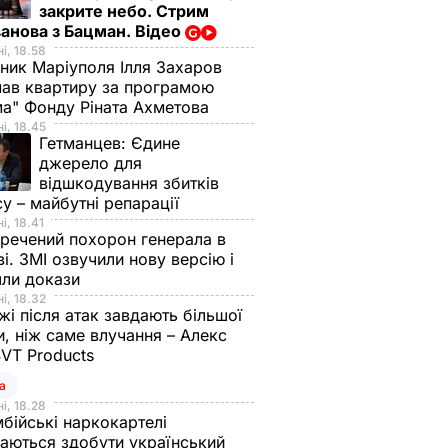
закрите небо. Стрим
анова з Бацман. Відео
і, 18.58
ник Маріуполя Ілля Захаров
ав квартиру за програмою
а" Фонду Ріната Ахметова
і, 18.45
Гетманцев:
Єдине
джерело для
відшкодування збитків
су – майбутні репарації
і, 18.41
речений похорон генерала в
і. ЗМІ озвучили нову версію і
шли докази
і, 18.32
і після атак завдають більшої
, ніж саме влучання – Алекс
SVT Products
а
і, 18.28
бійські наркокартелі
аються здобути український