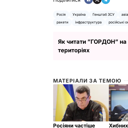
Поділитися
Росія
Україна
Генштаб ЗСУ
аві
ракети
інфраструктура
російські 
Як читати ”ГОРДОН” на
територіях
МАТЕРІАЛИ ЗА ТЕМОЮ
Росіяни частіше
Хибних