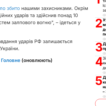
т
І
ло збито
нашими захисниками. Окрім
з
ційних ударів та здійснив понад 10
2
Х
стем залпового вогню", – ідеться у
м
д
п
авдання ударів РФ залишається
3
Д
 України.
п
4
З
. Головне
(оновлюють)
я
д
5
Д
к
н
–