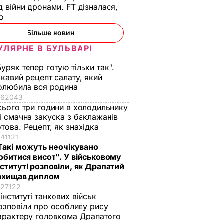
д війни дронами. FT дізналася,
що
Більше новин
УЛЯРНЕ В БУЛЬВАРІ
Буряк тепер готую тільки так".
ікавий рецепт салату, який
олюбила вся родина
62043
сього три години в холодильнику
 і смачна закуска з баклажанів
отова. Рецепт, як знахідка
41121
Такі можуть неочікувано
обитися висот". У військовому
нституті розповіли, як Драпатий
ахищав диплом
27122
 інституті танкових військ
озповіли про особливу рису
 ракети
Росія завдала
арактеру головкома Драпатого