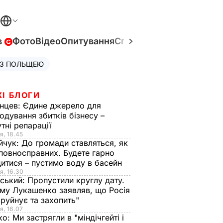
в
Фото
Відео
Опитування
Спецпроєкти
Війна в Укр
 З ПОЛЬЩЕЮ
ЖІ БЛОГИ
нцев:
Єдине джерело для
одування збитків бізнесу –
тні репарації
я, 18.45
йчук:
До громади ставляться, як
повносправних. Будете гарно
итися – пустимо воду в басейн
я, 16.30
ський:
Пропустили круглу дату.
ому Лукашенко заявляв, що Росія
зруйнує та захопить"
я, 16.07
ко:
Ми застрягли в "міндічгейті і