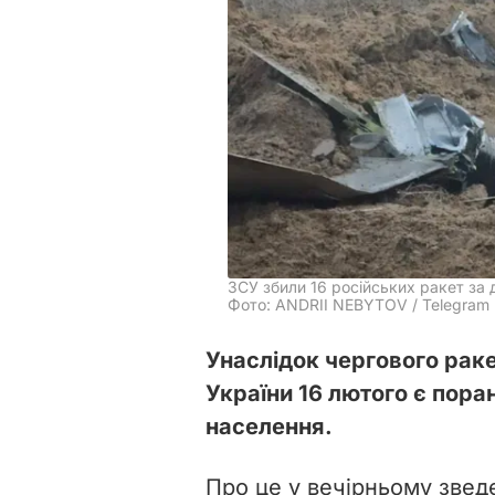
ЗСУ збили 16 російських ракет за 
Фото: ANDRII NEBYTOV / Telegram 
Унаслідок чергового раке
України 16 лютого є поран
населення.
Про це у вечірньому звед