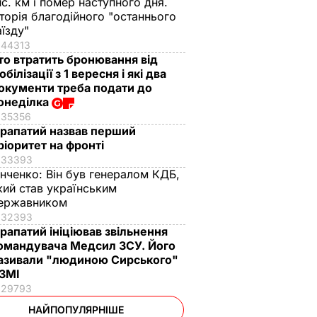
ис. км і помер наступного дня.
сторія благодійного "останнього
аїзду"
44313
то втратить бронювання від
обілізації з 1 вересня і які два
окументи треба подати до
онеділка
35356
рапатий назвав перший
ріоритет на фронті
33393
інченко:
Він був генералом КДБ,
кий став українським
ержавником
32393
рапатий ініціював звільнення
омандувача Медсил ЗСУ. Його
азивали "людиною Сирського"
 ЗМІ
29793
НАЙПОПУЛЯРНІШЕ