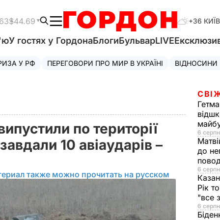
.63
$44.69
+36 КИЇВ
'ю
У гостях у Гордона
Блоги
Бульвар
LIVE
Ексклюзи
РИЗА У РФ
ПЕРЕГОВОРИ ПРО МИР В УКРАЇНІ
ВІДНОСИНИ
СВІ
Гетма
відшк
майбу
випустили по території
6 серпн
Матві
 завдали 10 авіаударів –
до не
повод
6 серпн
териал также можно прочитать на русском
Казан
Рік т
"все 
6 серпн
Біден