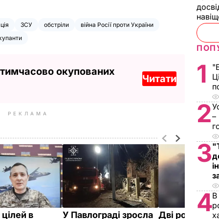
досві
наві
ація
ЗСУ
обстріли
війна Росії проти України
окупанти
ПОП
1
"
 тимчасово окупованих
Ц
Читати
п
2
У
РЕКЛАМА
–
г
3
"
д
і
з
4
В
р
 цілей в
У Павлограді зросла
Дві російські
х