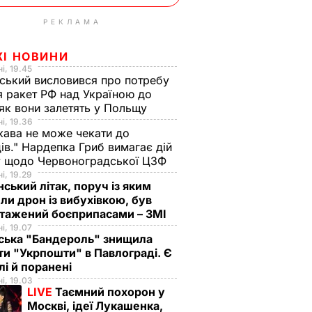
РЕКЛАМА
ЖІ НОВИНИ
і, 19.45
ський висловився про потребу
я ракет РФ над Україною до
 як вони залетять у Польщу
і, 19.36
ава не може чекати до
ів." Нардепка Гриб вимагає дій
у щодо Червоноградської ЦЗФ
і, 19.29
нський літак, поруч із яким
ли дрон із вибухівкою, був
нтажений боєприпасами – ЗМІ
і, 19.07
ська "Бандероль" знищила
ти "Укрпошти" в Павлограді. Є
лі й поранені
і, 19.03
LIVE
Таємний похорон у
Москві, ідеї Лукашенка,