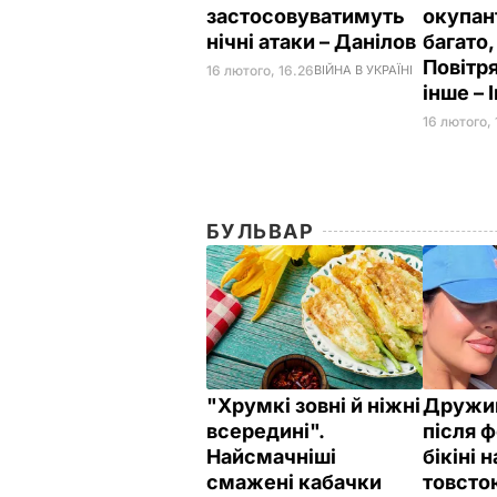
застосовуватимуть
окупан
нічні атаки – Данілов
багато,
Повітр
16 лютого, 16.26
ВІЙНА В УКРАЇНІ
інше – 
16 лютого, 
БУЛЬВАР
"Хрумкі зовні й ніжні
Дружи
всередині".
після ф
Найсмачніші
бікіні 
смажені кабачки
товсто