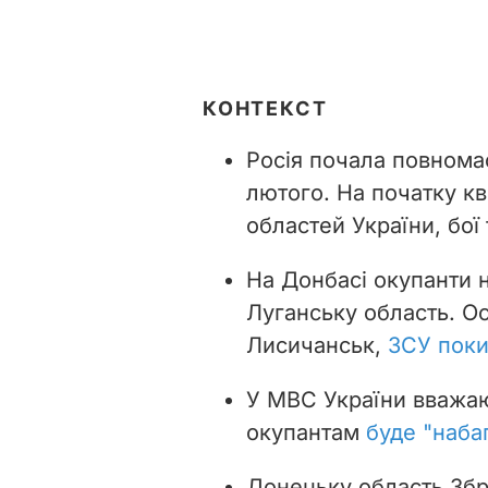
КОНТЕКСТ
Росія почала повнома
лютого.
На початку кві
областей України, бої 
На Донбасі окупанти 
Луганську область. Ос
Лисичанськ,
ЗСУ поки
У МВС України вважаю
окупантам
буде "наба
Донецьку область
Збр