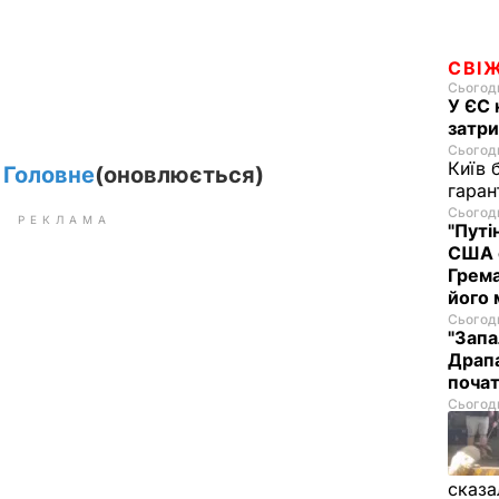
СВІ
Сьогодн
У ЄС 
затри
Сьогодн
Київ 
. Головне
(оновлюється)
гаран
Сьогодн
РЕКЛАМА
"Путі
США 
Грема
його
Сьогодн
"Запа
Драпа
почат
Сьогодн
сказа