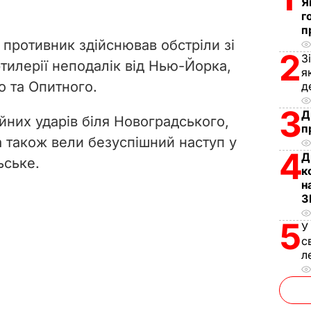
Я
г
п
 противник здійснював обстріли зі
2
З
ртилерії неподалік від Нью-Йорка,
я
 та Опитного.
д
3
Д
йних ударів біля Новоградського,
п
а також вели безуспішний наступ у
4
Д
ьське.
к
н
З
5
У
с
л