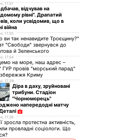
і, 17.57
дбачав, відчував на
ідомому рівні". Драпатий
вів, коли усвідомив, що в
ні війна
і, 17.55
о ви так ненавидите Троєщину?"
т "Свободи" звернувся до
това й Зеленського
і, 17.54
демо на море, наш адрес –
 ГУР провів "морський парад"
 узбережжя Криму
і, 17.39
Діра в даху, зруйновані
трибуни. Стадіон
"Чорноморець"
оджено напередодні матчу
 Деталі
і, 17.26
ії зросла протестна активність,
или провладні соціологи. Що
ося?