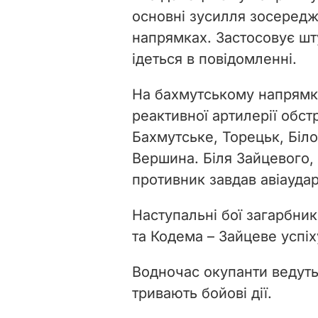
основні зусилля зосередж
напрямках. Застосовує шту
ідеться в повідомленні.
На бахмутському напрямку 
реактивної артилерії обс
Бахмутське, Торецьк, Біло
Вершина. Біля Зайцевого,
противник завдав авіаудар
Наступальні бої загарбни
та Кодема – Зайцеве успіх
Водночас окупанти ведуть
тривають бойові дії.