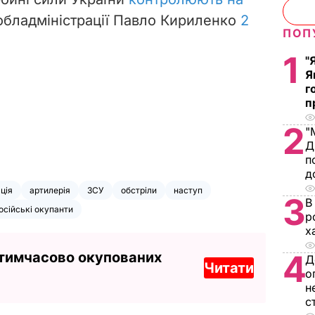
обладміністрації Павло Кириленко
2
ПОП
1
"
Я
г
п
2
"
Д
п
д
ація
артилерія
ЗСУ
обстріли
наступ
3
В
осійські окупанти
р
х
4
 тимчасово окупованих
Д
Читати
о
н
с