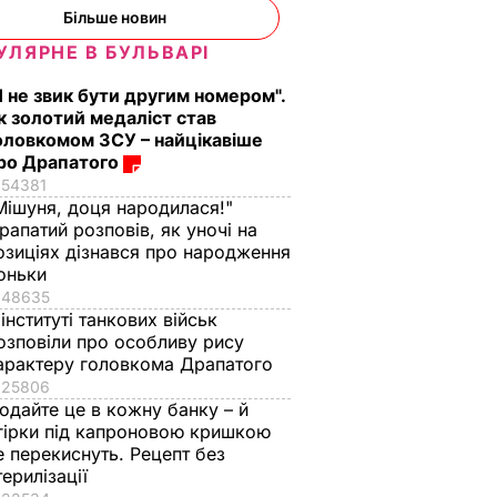
Більше новин
УЛЯРНЕ В БУЛЬВАРІ
Я не звик бути другим номером".
к золотий медаліст став
оловкомом ЗСУ – найцікавіше
ро Драпатого
54381
Мішуня, доця народилася!"
рапатий розповів, як уночі на
озиціях дізнався про народження
оньки
48635
 інституті танкових військ
озповіли про особливу рису
арактеру головкома Драпатого
25806
одайте це в кожну банку – й
гірки під капроновою кришкою
е перекиснуть. Рецепт без
терилізації