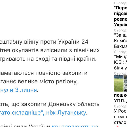
Сьогодн
"Пере
підсв
розпо
Украї
Сьогодн
"За щ
Комба
сштабну війну проти України 24
Бахма
тня окупантів витіснили з північних
Сьогодн
"Ми ї
тривають на сході та півдні країни.
ЮБК!"
біля
намагаються повністю захопити
Сьогодн
таннє велике місто регіону,
нули 3 липня
.
пошк
УПЛ.
ть, що захопити Донецьку область
Сьогодн
У Рос
гато складніше", ніж Луганську
.
поміт
стал
ойні сили України
контролюють на