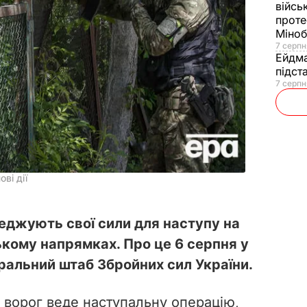
війсь
проте
Міно
7 серпн
Ейдм
підст
7 серпн
ві дії
реджують свої сили для наступу на
ькому напрямках. Про це 6 серпня у
ральний штаб Збройних сил України.
ворог веде наступальну операцію,