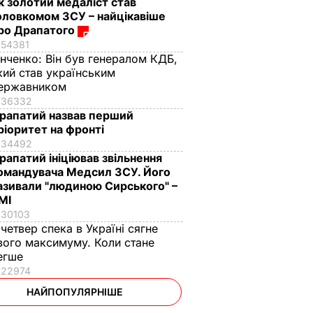
к золотий медаліст став
оловкомом ЗСУ – найцікавіше
ро Драпатого
54381
інченко:
Він був генералом КДБ,
кий став українським
ержавником
36332
рапатий назвав перший
ріоритет на фронті
34492
рапатий ініціював звільнення
омандувача Медсил ЗСУ. Його
азивали "людиною Сирського" –
МІ
30103
 четвер спека в Україні сягне
вого максимуму. Коли стане
егше
22974
НАЙПОПУЛЯРНІШЕ