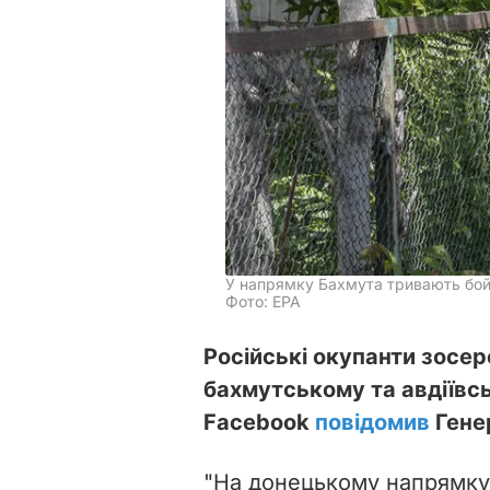
У напрямку Бахмута тривають бойо
Фото: ЕРА
Російські окупанти зосе
бахмутському та авдіївс
Facebook
повідомив
Гене
"На донецькому напрямку 