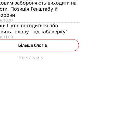
ковим забороняють виходити на
сти. Позиція Генштабу й
борони
я, 13.07
ан:
Путін погодиться або
авить голову "під табакерку"
я, 11.09
Більше блогів
РЕКЛАМА