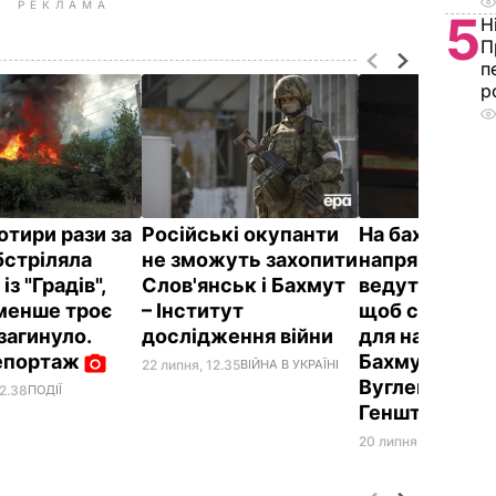
РЕКЛАМА
5
Н
П
п
р
отири рази за
Російські окупанти
На бахмутсь
бстріляла
не зможуть захопити
напрямку ок
із "Градів",
Слов'янськ і Бахмут
ведуть бойові 
менше троє
– Інститут
щоб створит
загинуло.
дослідження війни
для наступу 
епортаж
Бахмут і ово
22 липня, 12.35
ВІЙНА В УКРАЇНІ
Вуглегірсько
22.38
ПОДІЇ
Генштаб ЗСУ
20 липня, 07.37
ВІЙНА