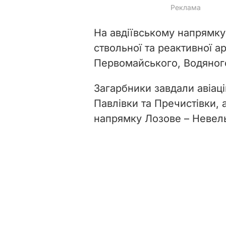
На авдіївському напрямку
ствольної та реактивної а
Первомайського, Водяного
Загарбники завдали авіаці
Павлівки та Пречистівки, 
напрямку Лозове – Невел