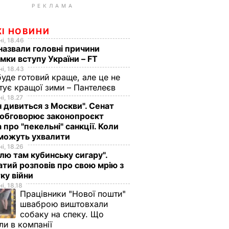
РЕКЛАМА
ЖІ НОВИНИ
і, 18.46
назвали головні причини
мки вступу України – FT
і, 18.43
буде готовий краще, але це не
тує кращої зими – Пантелеєв
і, 18.27
н дивиться з Москви". Сенат
обговорює законопроєкт
 про "пекельні" санкції. Коли
 можуть ухвалити
і, 18.26
лю там кубинську сигару".
тий розповів про свою мрію з
ку війни
і, 18.18
Працівники "Нової пошти"
шваброю виштовхали
собаку на спеку. Що
ли в компанії