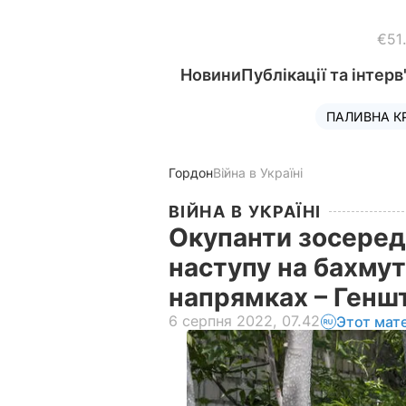
€51
Новини
Публікації та інтерв
ПАЛИВНА К
Гордон
Війна в Україні
ВІЙНА В УКРАЇНІ
Окупанти зосеред
наступу на бахмут
напрямках – Генш
6 серпня 2022, 07.42
Этот мат