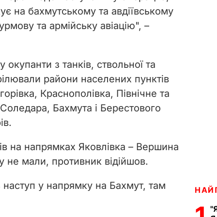
ує на бахмутському та авдіївському
рмову та армійську авіацію", –
окупанти з танків, ствольної та
трілювали райони населених пунктів
горівка, Краснополівка, Північне та
 Соледара, Бахмута і Берестового
ів.
ків на напрямках Яковлівка – Вершина
у не мали, противник відійшов.
 наступ у напрямку на Бахмут, там
НАЙ
1
"