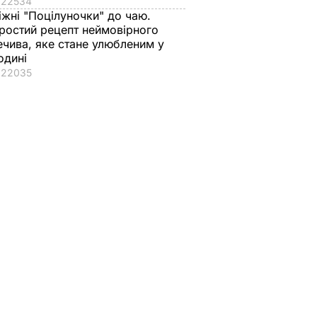
22534
іжні "Поцілуночки" до чаю.
ростий рецепт неймовірного
ечива, яке стане улюбленим у
одині
22035
кому
упанти
дії,
и умови
на
лодіння
ю ТЕС –
 В УКРАЇНІ