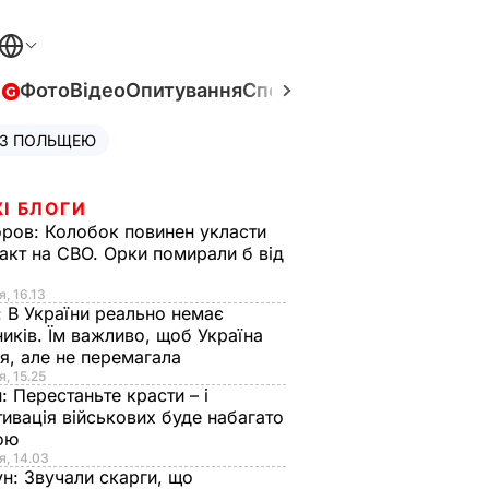
в
Фото
Відео
Опитування
Спецпроєкти
Війна в Укра
 З ПОЛЬЩЕЮ
І БЛОГИ
оров:
Колобок повинен укласти
акт на СВО. Орки помирали б від
я
я, 16.13
:
В України реально немає
иків. Їм важливо, щоб Україна
я, але не перемагала
я, 15.25
н:
Перестаньте красти – і
ивація військових буде набагато
ою
я, 14.03
ун:
Звучали скарги, що