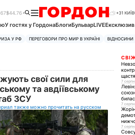
.67
$44.76
+31 КИЇВ
'ю
У гостях у Гордона
Блоги
Бульвар
LIVE
Ексклюзи
РИЗА У РФ
ПЕРЕГОВОРИ ПРО МИР В УКРАЇНІ
ВІДНОСИНИ
СВІЖ
Невз
контр
щаст
жують свої сили для
7 серпн
Левін
ському та авдіївському
союзн
таб ЗСУ
билас
7 серпн
ериал также можно прочитать на русском
Жорі
демот
нижч
7 серпн
Совс