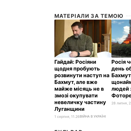
МАТЕРІАЛИ ЗА ТЕМОЮ
Гайдай: Росіяни
Росія ч
щодня пробують
день о
розвинути наступ на
Бахмут 
Бахмут, але вже
щонай
майже місяць не в
людей 
змозі окупувати
Фотор
невеличку частину
28 липня, 
Луганщини
1 серпня, 11.26
ВІЙНА В УКРАЇНІ