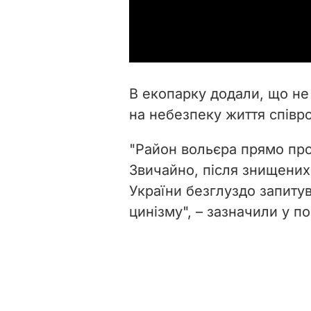
В екопарку додали, що не
на небезпеку життя співро
"Район вольєра прямо про
Звичайно, після знищених
України безглуздо запитув
цинізму", – зазначили у п