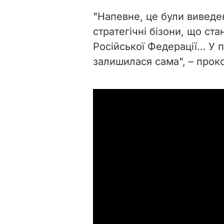
"Напевне, це були виведен
стратегічні бізони, що ст
Російської Федерації… У п
залишилася сама", – проко