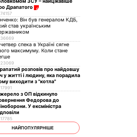
оловкомом ЗСУ – найцікавіше
ро Драпатого
74157
інченко:
Він був генералом КДБ,
кий став українським
ержавником
36669
 четвер спека в Україні сягне
вого максимуму. Коли стане
егше
23069
рапатий розповів про найдовшу
іч у житті і людину, яка порадила
ому виходити з "котла"
17991
жерело з ОП відкинуло
овернення Федорова до
іноборони. У ексміністра
ідповіли
17785
НАЙПОПУЛЯРНІШЕ