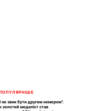
ПОПУЛЯРНІШЕ
Я не звик бути другим номером".
к золотий медаліст став