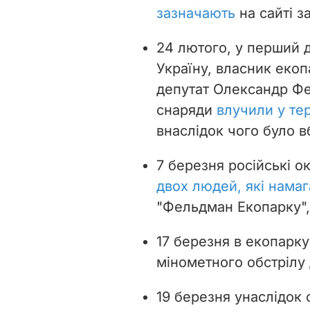
зазначають
на сайті з
24 лютого, у перший 
Україну, власник еко
депутат Олександр Фе
снаряди
влучили у те
внаслідок чого
було в
7 березня російські о
двох людей, які нама
"Фельдман Екопарку", 
17 березня в екопарк
мінометного обстрілу 
19 березня унаслідок 