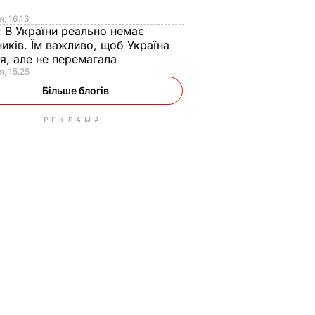
я
я, 16.13
:
В України реально немає
иків. Їм важливо, щоб Україна
я, але не перемагала
я, 15.25
Більше блогів
РЕКЛАМА