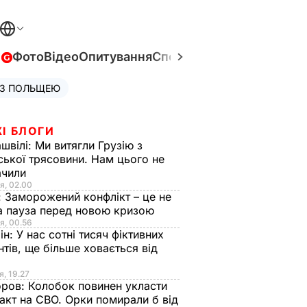
в
Фото
Відео
Опитування
Спецпроєкти
Війна в Укра
 З ПОЛЬЩЕЮ
І БЛОГИ
швілі:
Ми витягли Грузію з
ської трясовини. Нам цього не
ачили
я, 02.00
:
Заморожений конфлікт – це не
а пауза перед новою кризою
я, 00.56
ін:
У нас сотні тисяч фіктивних
нтів, ще більше ховається від
я, 19.27
оров:
Колобок повинен укласти
акт на СВО. Орки помирали б від