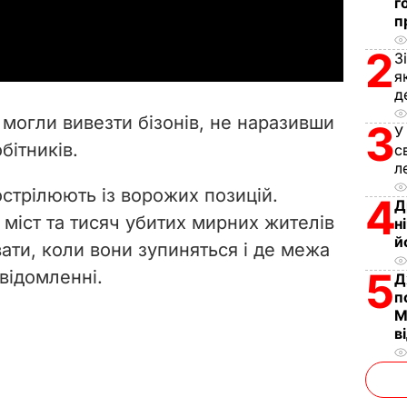
г
a
п
2
y
З
я
д
V
 могли вивезти бізонів, не наразивши
3
У
i
бітників.
с
л
d
стрілюють із ворожих позицій.
4
Д
e
 міст та тисяч убитих мирних жителів
н
й
ати, коли вони зупиняться і де межа
o
5
овідомленні.
Д
п
М
в