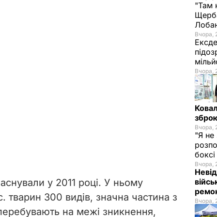
"Там 
Щерба
Лоба
Вчора, 
Ексде
підоз
мільй
Вчора, 
Ковал
зброю
Вчора, 
"Я не
розпо
бокс
Вчора, 
Невід
війсь
снували у 2011 році. У ньому
ремон
. тварин 300 видів, значна частина з
Вчора, 
о перебувають на межі зникнення
,