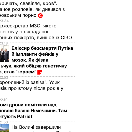
кричать, свавілля, кров".
чов розповів, як дивився з
новським порно
23.34
ржсекретар МЗС, якого
рюють у розкраданні
онних пожертв, вийшов із СІЗО
23.18
Еліксир безсмертя Путіна
й імпланти фейків у
мозок. Як фізик
ьчук, який обіцяв генетичну
, став "героєм"
22.53
 зроблений із заліза". Усик
вів про втому після років у
і
22.19
омі дрони помітили над
ковою базою Німеччини. Там
тують Patriot
21.50
На Волині завершили