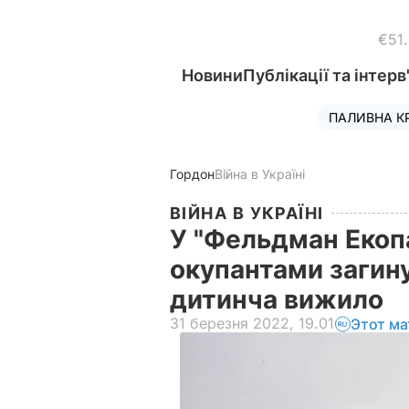
€51
Новини
Публікації та інтерв
ПАЛИВНА К
Гордон
Війна в Україні
ВІЙНА В УКРАЇНІ
У "Фельдман Екопа
окупантами загинул
дитинча вижило
31 березня 2022, 19.01
Этот ма