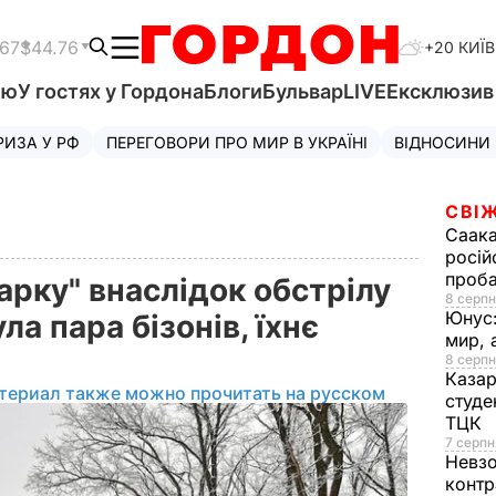
.67
$44.76
+20 КИЇВ
'ю
У гостях у Гордона
Блоги
Бульвар
LIVE
Ексклюзи
РИЗА У РФ
ПЕРЕГОВОРИ ПРО МИР В УКРАЇНІ
ВІДНОСИНИ
СВІЖ
Саака
росій
проб
рку" внаслідок обстрілу
8 серпн
Юнус
а пара бізонів, їхнє
мир, 
8 серпн
Казар
териал также можно прочитать на русском
студе
ТЦК
7 серпн
Невз
контр