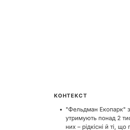
КОНТЕКСТ
"Фельдман Екопарк" за
утримують понад 2 тис
них
–
рідкісні й ті, щ