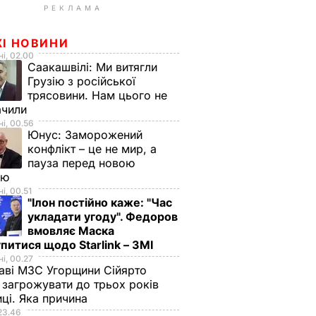
РЕКЛАМА
ЖІ НОВИНИ
і, 02.00
Саакашвілі:
Ми витягли
Грузію з російської
трясовини. Нам цього не
ачили
і, 00.56
Юнус:
Заморожений
конфлікт – це не мир, а
пауза перед новою
ою
і, 00.51
"Ілон постійно каже: "Час
укладати угоду". Федоров
вмовляє Маска
питися щодо Starlink – ЗМІ
і, 00.27
аві МЗС Угорщини Сійярто
загрожувати до трьох років
иці. Яка причина
23.46