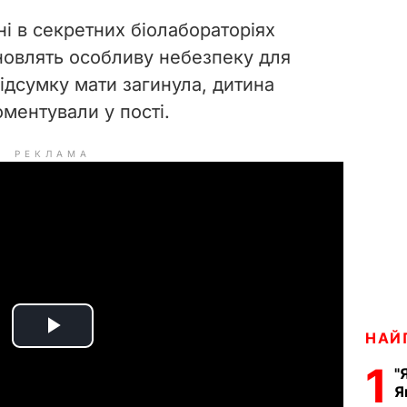
і в секретних біолабораторіях
ановлять особливу небезпеку для
ідсумку мати загинула, дитина
ментували у пості.
РЕКЛАМА
НАЙ
P
1
"
l
Я