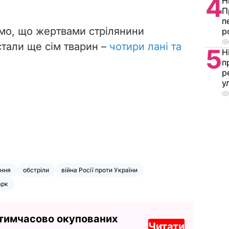
4
Н
П
п
омо, що жертвами стрілянини
р
стали ще сім тварин –
чотири лані та
5
Н
п
р
у
ення
обстріли
війна Росії проти України
арк
 тимчасово окупованих
Читати