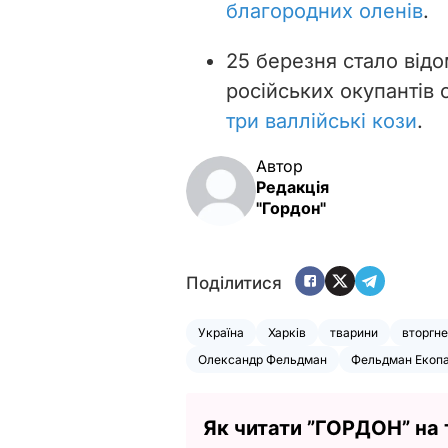
благородних оленів
.
25 березня стало від
російських окупантів 
три валлійські кози
.
Автор
Редакція
"Гордон"
Поділитися
Україна
Харків
тварини
вторгн
Олександр Фельдман
Фельдман Екоп
Як читати ”ГОРДОН” на