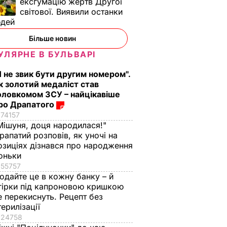
ексгумацію жертв Другої
світової. Виявили останки
юдей
Більше новин
УЛЯРНЕ В БУЛЬВАРІ
Я не звик бути другим номером".
к золотий медаліст став
оловкомом ЗСУ – найцікавіше
ро Драпатого
74157
Мішуня, доця народилася!"
рапатий розповів, як уночі на
озиціях дізнався про народження
оньки
55757
одайте це в кожну банку – й
гірки під капроновою кришкою
е перекиснуть. Рецепт без
терилізації
24758