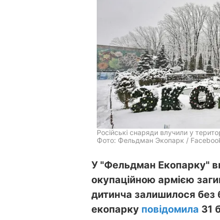
Російські снаряди влучили у терит
Фото: Фельдман Экопарк / Faceboo
У "Фельдман Екопарку" в
окупаційною армією загин
дитинча залишилося без 
екопарку
повідомила
31 