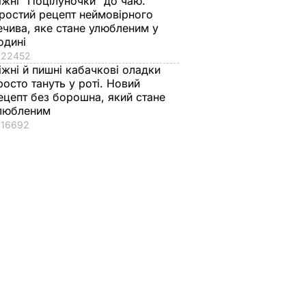
іжні "Поцілуночки" до чаю.
ростий рецепт неймовірного
ечива, яке стане улюбленим у
одині
22452
іжні й пишні кабачкові оладки
росто тануть у роті. Новий
ецепт без борошна, який стане
любленим
16692