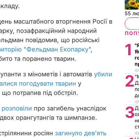
акладу.
55 л
день масштабного вторгнення Росії в
парку, позафракційний народний
ПОП
льдман повідомив, що російські
1
"
риторію "Фельдман Екопарку"
,
Я
г
бито та поранено тварин.
п
купанти з мінометів і автоматів
убили
2
"
Д
галися погодувати тварин
у
п
що потрапив під обстріл.
д
3
у
розповіли
про загибель унаслідок
Д
о
двох орангутангів та шимпанзе.
н
с
стрілянини росіян
загинуло дев'ять