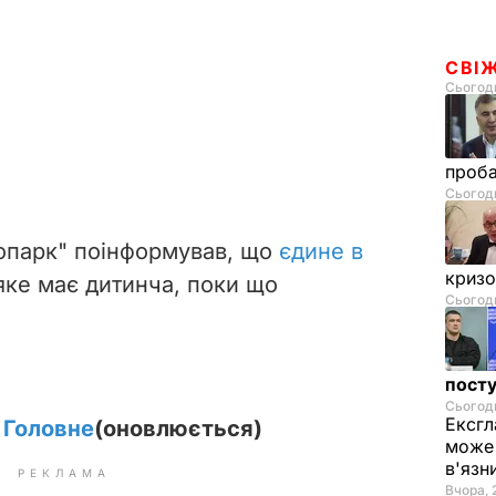
СВІ
Сьогодн
проб
Сьогодн
опарк" поінформував, що
єдине в
криз
 яке має дитинча, поки що
Сьогодн
посту
Сьогодн
Ексгл
. Головне
(оновлюється)
може 
в'язн
РЕКЛАМА
Вчора, 