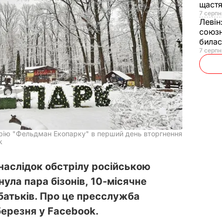
щаст
7 серпн
Левін
союзн
билас
7 серпн
орію "Фельдман Екопарку" в перший день вторгнення
k
наслідок обстрілу російською
ула пара бізонів, 10-місячне
батьків. Про це пресслужба
березня у Facebook.