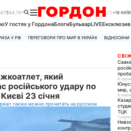
.67
$44.76
+18 КИЇВ
'ю
У гостях у Гордона
Блоги
Бульвар
LIVE
Ексклюзи
РИЗА У РФ
ПЕРЕГОВОРИ ПРО МИР В УКРАЇНІ
ВІДНОСИНИ
СВІЖ
Саака
росій
проб
ажкоатлет, який
8 серпн
Юнус
с російського удару по
мир, 
Києві 23 січня
8 серпн
Казар
риал также можно прочитать на русском
студе
ТЦК
7 серпн
Невз
контр