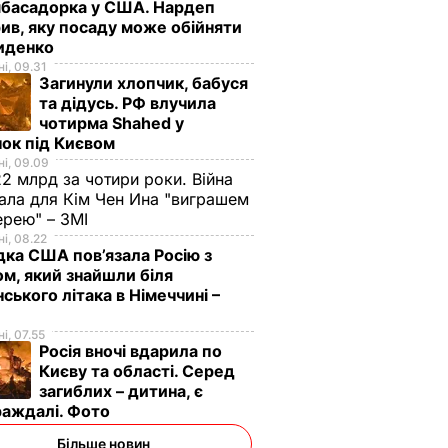
мбасадорка у США. Нардеп
ив, яку посаду може обійняти
иденко
і, 09.31
Загинули хлопчик, бабуся
та дідусь. РФ влучила
чотирма Shahed у
ок під Києвом
і, 09.09
2 млрд за чотири роки. Війна
ала для Кім Чен Ина "виграшем
ерею" – ЗМІ
і, 08.22
дка США пов’язала Росію з
м, який знайшли біля
нського літака в Німеччині –
і, 07.55
Росія вночі вдарила по
Києву та області. Серед
загиблих – дитина, є
раждалі. Фото
Більше новин