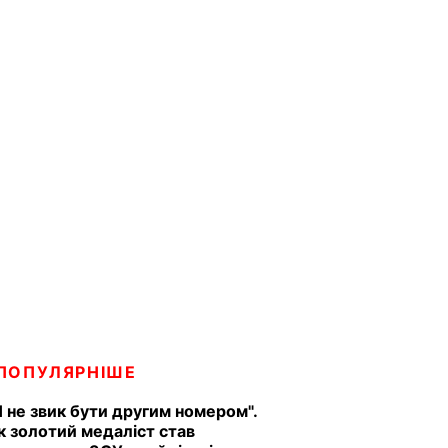
ПОПУЛЯРНІШЕ
Я не звик бути другим номером".
к золотий медаліст став