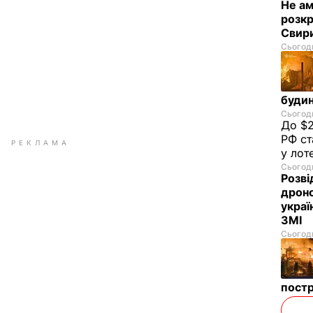
Не а
розкр
Свир
Сьогодн
будин
Сьогодн
До $2
РФ ст
РЕКЛАМА
у лот
Сьогодн
Розві
дроно
украї
ЗМІ
Сьогодн
пост