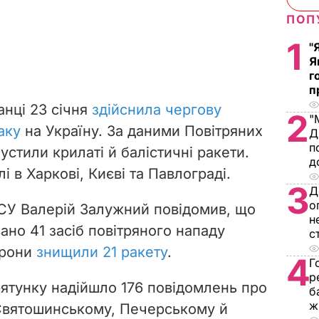
ПОП
1
"
Я
г
п
анці 23 січня
здійснила чергову
2
"
аку
на Україну. За даними Повітряних
Д
п
устили крилаті й балістичні ракети.
д
і в Харкові, Києві та Павлограді.
3
Д
о
СУ Валерій Залужний повідомив, що
н
ано 41 засіб повітряного нападу
с
орони
знищили 21 ракету
.
4
Г
р
рятунку надійшло 176 повідомлень про
б
ж
Святошинському, Печерському й