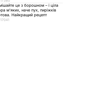
17380
мішайте це з борошном – і ціла
ора м'яких, наче пух, пиріжків
отова. Найкращий рецепт
17041