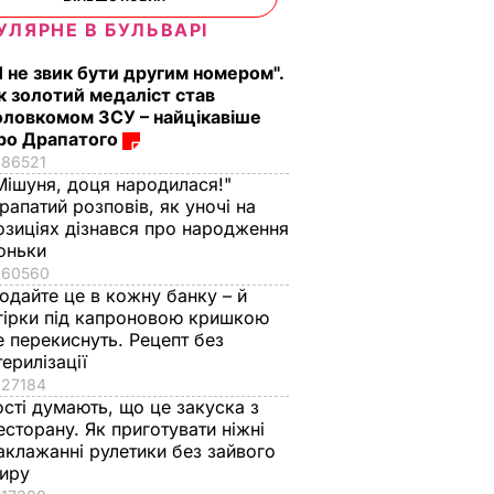
УЛЯРНЕ В БУЛЬВАРІ
Я не звик бути другим номером".
к золотий медаліст став
оловкомом ЗСУ – найцікавіше
ро Драпатого
86521
Мішуня, доця народилася!"
рапатий розповів, як уночі на
озиціях дізнався про народження
оньки
60560
одайте це в кожну банку – й
гірки під капроновою кришкою
е перекиснуть. Рецепт без
терилізації
27184
ості думають, що це закуска з
есторану. Як приготувати ніжні
аклажанні рулетики без зайвого
иру