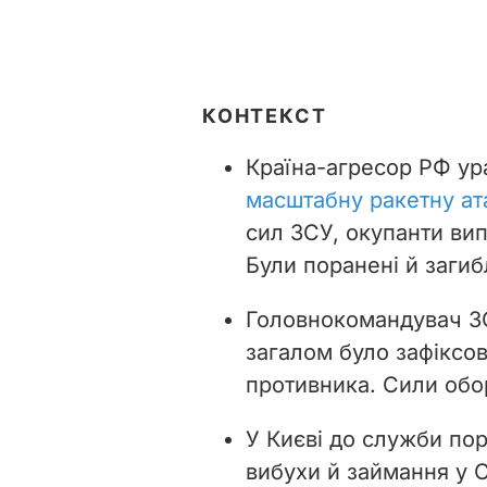
КОНТЕКСТ
Країна-агресор РФ ур
масштабну ракетну ат
сил ЗСУ, окупанти вип
Були поранені й загибл
Головнокомандувач З
загалом було зафіксов
противника. Сили об
У Києві до служби по
вибухи й займання у 