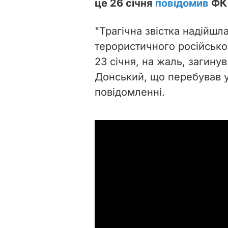
це 26 січня
повідомив
ФК 
"Трагічна звістка надійшл
терористичного російсько
23 січня, на жаль, загину
Донський, що перебував у 
повідомленні.