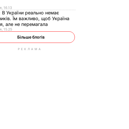
я
я, 16.13
:
В України реально немає
иків. Їм важливо, щоб Україна
я, але не перемагала
я, 15.25
Більше блогів
РЕКЛАМА