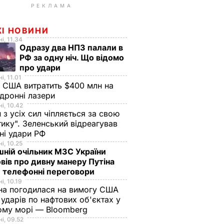
РЕКЛАМА
ЖІ НОВИНИ
і, 11.34
Одразу два НПЗ палали в
РФ за одну ніч. Що відомо
про удари
і, 11.01
 США витратить $400 млн на
дронні лазери
і, 10.42
н з усіх сил чіпляється за свою
тику". Зеленський відреагував
чні удари РФ
і, 10.25
ній очільник МЗС України
вів про дивну манеру Путіна
 телефонні переговори
і, 10.19
на погодилася на вимогу США
ударів по нафтових об'єктах у
ому морі — Bloomberg
і, 09.52