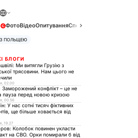
в
Фото
Відео
Опитування
Спецпроєкти
Війна в Укра
 З ПОЛЬЩЕЮ
І БЛОГИ
швілі:
Ми витягли Грузію з
ської трясовини. Нам цього не
ачили
я, 02.00
:
Заморожений конфлікт – це не
а пауза перед новою кризою
я, 00.56
ін:
У нас сотні тисяч фіктивних
нтів, ще більше ховається від
я, 19.27
оров:
Колобок повинен укласти
акт на СВО. Орки помирали б від