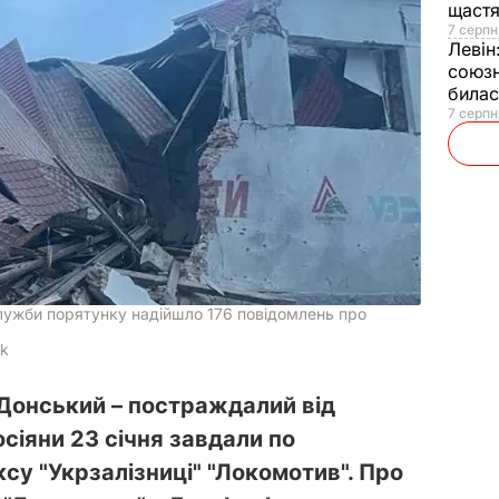
щаст
7 серпн
Левін
союзн
билас
7 серпн
 служби порятунку надійшло 176 повідомлень про
ok
 Донський – постраждалий від
осіяни 23 січня завдали по
су "Укрзалізниці" "Локомотив". Про