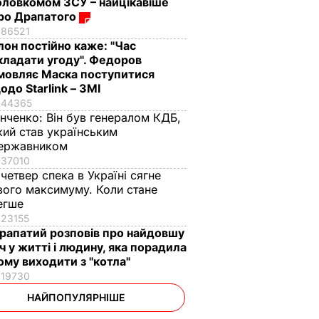
оловкомом ЗСУ – найцікавіше
ро Драпатого
86521
Ілон постійно каже: "Час
кладати угоду". Федоров
мовляє Маска поступитися
одо Starlink – ЗМІ
44365
інченко:
Він був генералом КДБ,
кий став українським
ержавником
37010
 четвер спека в Україні сягне
вого максимуму. Коли стане
егше
23155
рапатий розповів про найдовшу
іч у житті і людину, яка порадила
ому виходити з "котла"
19730
НАЙПОПУЛЯРНІШЕ