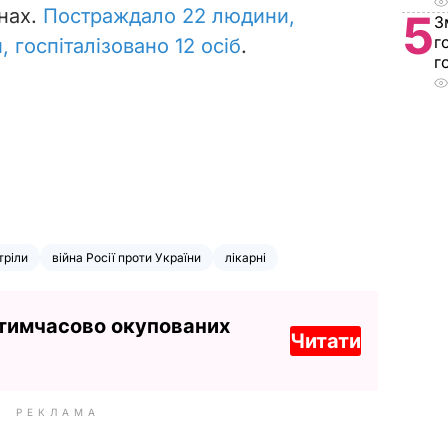
нах.
Постраждало 22 людини,
5
З
г
 госпіталізовано 12 осіб
.
г
тріли
війна Росії проти України
лікарні
 тимчасово окупованих
Читати
РЕКЛАМА