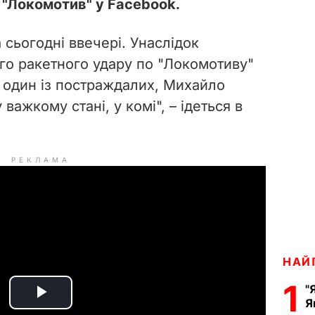
"Локомотив" у Facebook.
а сьогодні ввечері. Унаслідок
го ракетного удару по "Локомотиву"
в один із постраждалих, Михайло
важкому стані, у комі", – ідеться в
РЕКЛАМА
НАЙ
1
"
Я
P