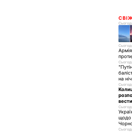
СВІ
Сьогодн
Сьогодн
Армія
проти
Сьогодн
"Путі
баліс
на ні
Сьогодн
Колиш
розпо
вести
Сьогодн
Украї
щодо 
Чорн
Сьогодн