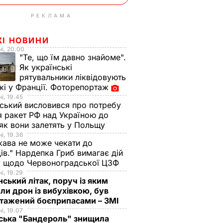
РЕКЛАМА
ЖІ НОВИНИ
і, 20.00
"Те, що їм давно знайоме".
Як українські
рятувальники ліквідовують
і у Франції. Фоторепортаж
і, 19.45
ський висловився про потребу
я ракет РФ над Україною до
 як вони залетять у Польщу
і, 19.36
ава не може чекати до
ів." Нардепка Гриб вимагає дій
у щодо Червоноградської ЦЗФ
і, 19.29
нський літак, поруч із яким
ли дрон із вибухівкою, був
нтажений боєприпасами – ЗМІ
і, 19.07
ська "Бандероль" знищила