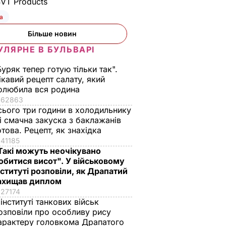
SVT Products
а
Більше новин
УЛЯРНЕ В БУЛЬВАРІ
Буряк тепер готую тільки так".
ікавий рецепт салату, який
олюбила вся родина
62863
сього три години в холодильнику
 і смачна закуска з баклажанів
отова. Рецепт, як знахідка
41185
Такі можуть неочікувано
обитися висот". У військовому
нституті розповіли, як Драпатий
ахищав диплом
27174
 інституті танкових військ
озповіли про особливу рису
арактеру головкома Драпатого