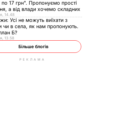
 по 17 грн". Пропонуємо прості
ня, а від влади хочемо складних
я, 14.48
нжи:
Усі не можуть виїхати з
и чи в села, як нам пропонують.
план Б?
я, 13.58
Більше блогів
РЕКЛАМА