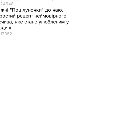
24648
іжні "Поцілуночки" до чаю.
ростий рецепт неймовірного
ечива, яке стане улюбленим у
одині
17352