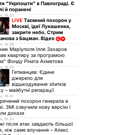
ти "Укрпошти" в Павлограді. Є
лі й поранені
і, 19.03
LIVE
Таємний похорон у
Москві, ідеї Лукашенка,
закрите небо. Стрим
анова з Бацман. Відео
і, 18.58
ник Маріуполя Ілля Захаров
ав квартиру за програмою
а" Фонду Ріната Ахметова
і, 18.45
Гетманцев:
Єдине
джерело для
відшкодування збитків
су – майбутні репарації
і, 18.41
речений похорон генерала в
і. ЗМІ озвучили нову версію і
шли докази
і, 18.32
і після атак завдають більшої
, ніж саме влучання – Алекс