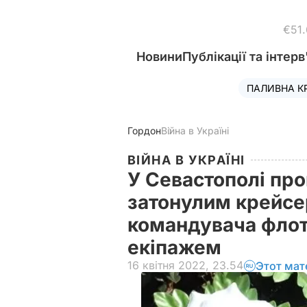
€51
Новини
Публікації та інтерв
ПАЛИВНА К
Гордон
Війна в Україні
ВІЙНА В УКРАЇНІ
У Севастополі про
затонулим крейсе
командувача флот
екіпажем
16 квітня 2022, 23.54
Этот мат