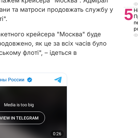
іпажем крейсера "Москва". Адмірал
5
мани та матроси продовжать службу у
Н
П
і".
п
р
ракетного крейсера "Москва" буде
одовжено, як це за всіх часів було
ькому флоті", – ідеться в