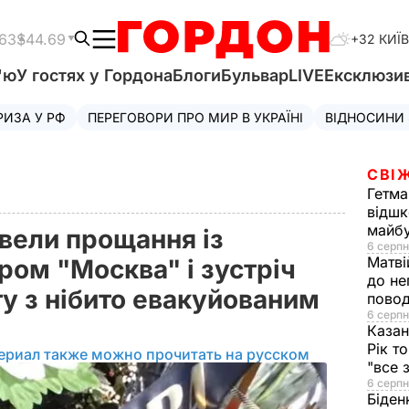
.63
$44.69
+32 КИЇВ
'ю
У гостях у Гордона
Блоги
Бульвар
LIVE
Ексклюзи
РИЗА У РФ
ПЕРЕГОВОРИ ПРО МИР В УКРАЇНІ
ВІДНОСИНИ
СВІ
Гетма
відшк
майбу
вели прощання із
6 серпн
Матві
ром "Москва" і зустріч
до не
у з нібито евакуйованим
повод
6 серпн
Казан
Рік т
ериал также можно прочитать на русском
"все 
6 серпн
Біден