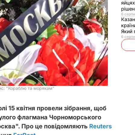
яйцях
рішен
6 серпн
Каза
країн
Який 
6 серпн
ис: "Кораблю та морякам"
і 15 квітня провели зібрання, щоб
нулого флагмана Чорноморського
осква". Про це повідомляють
Reuters