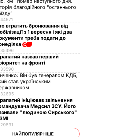
ис. км і помер наступного дня.
сторія благодійного "останнього
аїзду"
44671
то втратить бронювання від
обілізації з 1 вересня і які два
окументи треба подати до
онеділка
35396
рапатий назвав перший
ріоритет на фронті
33590
інченко:
Він був генералом КДБ,
кий став українським
ержавником
32695
рапатий ініціював звільнення
омандувача Медсил ЗСУ. Його
азивали "людиною Сирського"
 ЗМІ
29831
НАЙПОПУЛЯРНІШЕ