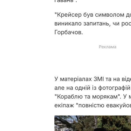
"Крейсер був символом до
виникало запитань, чи рос
Горбачов.
У матеріалах ЗМІ та на ві
але на одній із фотографій
"Кораблю та морякам". У
екіпаж "повністю евакуйо