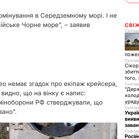
мінування в Середземному морі. І не
ійське Чорне море", – заявив
СВІ
Сьогодн
пожеж
Сьогодн
Сікор
збитт
того,
део немає згадок про екіпаж крейсера,
Сьогодн
"Держ
 видно, що на вінку є напис:
холод
уряд
 міноборони РФ стверджували, що
Сьогодн
вано".
Украї
вияви
зава
Сьогодн
Росій