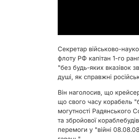
Секретар військово-наук
флоту РФ капітан 1-го ран
"без будь-яких вказівок з
душі, як справжні російсь
Він наголосив, що крейсер 
що свого часу корабель "
могутності Радянського Со
та збройової кораблебуді
перемоги у "війні 08.08.0
гавань".