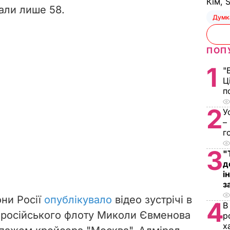
Кім, 
али лише 58.
Думк
ПОП
1
"
Ц
п
2
У
–
г
3
"
д
і
з
они Росії
опублікувало
відео зустрічі в
4
В
 російського флоту Миколи Євменова
р
х