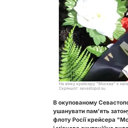
На вінку крейсеру "Москва" є нап
Скріншот: sevastopol.su
В окупованому Севастопол
ушанувати пам'ять зато
флоту Росії крейсера "М