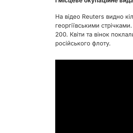
і місцеве окупаційне ви
На відео Reuters видно кі
георгіївськими стрічками.
200. Квіти та вінок покла
російського флоту.