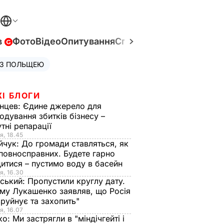
в
Фото
Відео
Опитування
Спецпроєкти
Війна в Укр
 З ПОЛЬЩЕЮ
ЖІ БЛОГИ
нцев:
Єдине джерело для
одування збитків бізнесу –
тні репарації
я, 18.45
йчук:
До громади ставляться, як
повносправних. Будете гарно
итися – пустимо воду в басейн
я, 16.30
ський:
Пропустили круглу дату.
ому Лукашенко заявляв, що Росія
зруйнує та захопить"
я, 16.07
ко:
Ми застрягли в "міндічгейті і