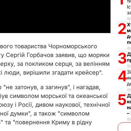
l
т
І
a
з
2
y
Х
м
д
V
п
ового товариства Чорноморського
i
3
Д
гу Сергій Горбачов заявив, що моряки
п
верху, за покликом серця, за велінням
d
4
кі люди, вирішили згадати крейсер".
З
e
я
д
"не затонув, а загинув", і нагадав,
o
5
був символом морської та океанської
Д
к
юзу і Росії, дивом наукової, технічної
н
вної думки", а також "символом
–
8" та "повернення Криму в рідну