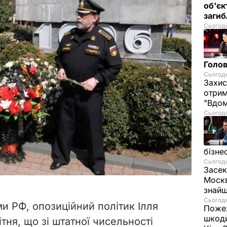
об'єк
загиб
Сьогодн
Голов
Сьогодн
Захис
отрим
"Вдом
Сьогодн
бізне
Сьогодн
Засек
Москв
знай
Сьогодн
и РФ, опозиційний політик Ілля
Пожеж
шкоди
ітня, що зі штатної чисельності