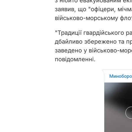
з нібито евакуйованим ек
заявив, що "офіцери, міч
військово-морському флот
"Традиції гвардійського 
дбайливо збережено та пр
заведено у військово-морс
повідомленні.