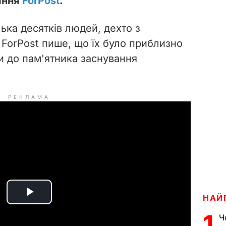
дання
ForPost
.
лька десятків людей, дехто з
 ForPost пише, що їх було приблизно
ли
до пам'ятника заснування
РЕКЛАМА
НАЙ
P
1
Ч