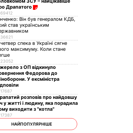
оловкомом ЗСУ – найцікавіше
ро Драпатого
69412
інченко:
Він був генералом КДБ,
кий став українським
ержавником
36621
 четвер спека в Україні сягне
вого максимуму. Коли стане
егше
23052
жерело з ОП відкинуло
овернення Федорова до
іноборони. У ексміністра
ідповіли
17687
рапатий розповів про найдовшу
іч у житті і людину, яка порадила
ому виходити з "котла"
17387
НАЙПОПУЛЯРНІШЕ