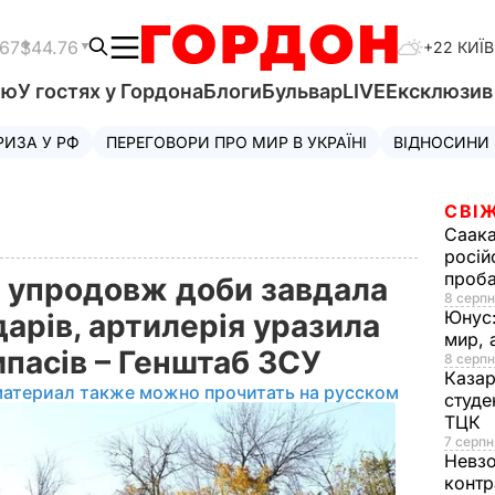
.67
$44.76
+22 КИЇВ
'ю
У гостях у Гордона
Блоги
Бульвар
LIVE
Ексклюзи
РИЗА У РФ
ПЕРЕГОВОРИ ПРО МИР В УКРАЇНІ
ВІДНОСИНИ
СВІЖ
Саака
росій
проб
я упродовж доби завдала
8 серпн
Юнус
дарів, артилерія уразила
мир, 
ипасів – Генштаб ЗСУ
8 серпн
Казар
материал также можно прочитать на русском
студе
ТЦК
7 серпн
Невз
контр