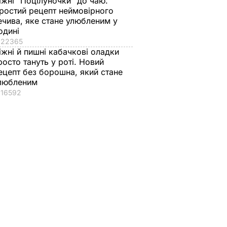
іжні "Поцілуночки" до чаю.
ростий рецепт неймовірного
ечива, яке стане улюбленим у
одині
22365
іжні й пишні кабачкові оладки
росто тануть у роті. Новий
ецепт без борошна, який стане
любленим
16592
. ЗСУ
би