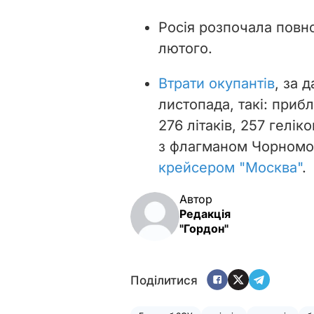
Росія розпочала повн
лютого.
Втрати окупантів
, за 
листопада, такі: прибл
276 літаків, 257 геліко
з флагманом Чорномо
крейсером "Москва"
.
Автор
Редакція
"Гордон"
Поділитися