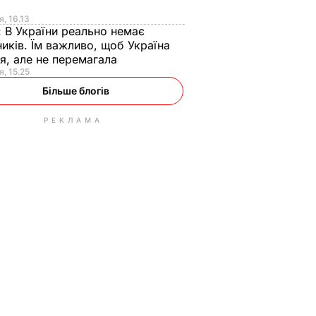
я
я, 16.13
:
В України реально немає
иків. Їм важливо, щоб Україна
я, але не перемагала
я, 15.25
Більше блогів
РЕКЛАМА