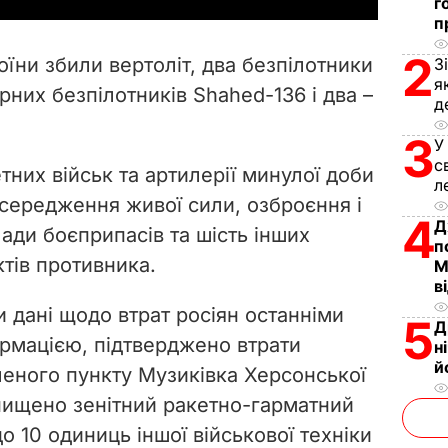
г
п
V
2
оїни збили вертоліт, два безпілотники
З
i
я
арних безпілотників
Shahed-136 і два
–
д
d
3
У
с
e
етних військ та артилерії минулої доби
л
середження живої сили, озброєння і
o
4
Д
лади боєприпасів та шість інших
п
тів противника.
М
в
 дані щодо втрат росіян останніми
5
Д
рмацією, підтверджено втрати
н
й
леного пункту Музиківка Херсонської
знищено зенітний ракетно-гарматний
о 10 одиниць іншої військової техніки