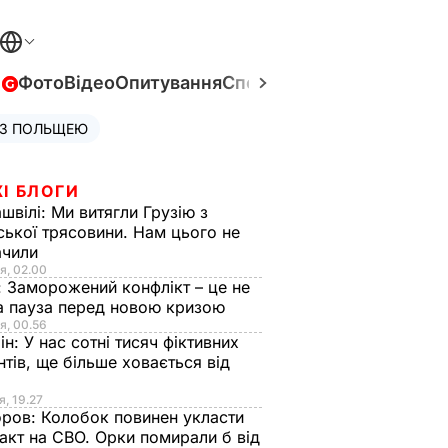
в
Фото
Відео
Опитування
Спецпроєкти
Війна в Укра
 З ПОЛЬЩЕЮ
І БЛОГИ
швілі:
Ми витягли Грузію з
ської трясовини. Нам цього не
ачили
я, 02.00
:
Заморожений конфлікт – це не
а пауза перед новою кризою
я, 00.56
ін:
У нас сотні тисяч фіктивних
нтів, ще більше ховається від
я, 19.27
оров:
Колобок повинен укласти
акт на СВО. Орки помирали б від