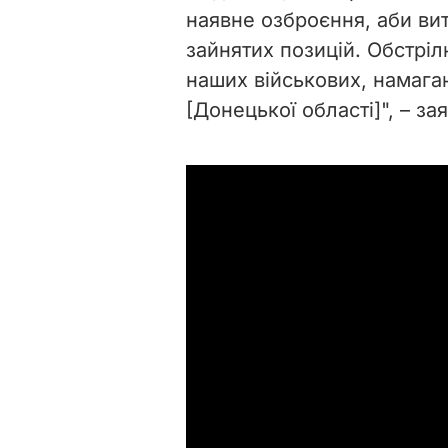
наявне озброєння, аби вит
зайнятих позицій. Обстріл
наших військових, намага
[Донецької області]", – за