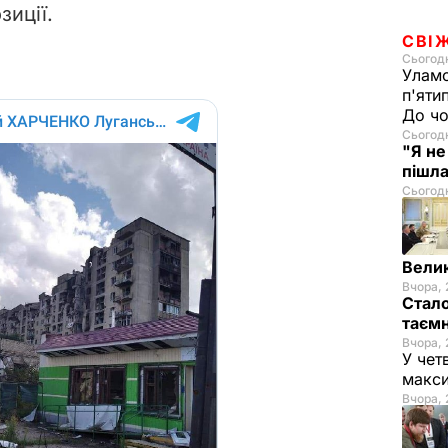
зиції.
СВІ
Сьогодн
Уламо
п'яти
До чо
Сьогодн
"Я не
пішла
Сьогодн
Велик
Вчора, 
Стало
таємн
Вчора, 
У чет
макси
Вчора, 