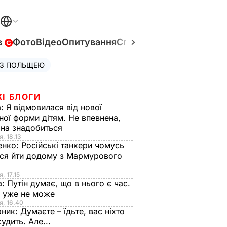
в
Фото
Відео
Опитування
Спецпроєкти
Війна в Укр
 З ПОЛЬЩЕЮ
ЖІ БЛОГИ
а:
Я відмовилася від нової
ної форми дітям. Не впевнена,
на знадобиться
я, 18.13
енко:
Російські танкери чомусь
ся йти додому з Мармурового
, 17.15
а:
Путін думає, що в нього є час.
Ф уже не може
я, 16.40
рник:
Думаєте – їдьте, вас ніхто
судить. Але...