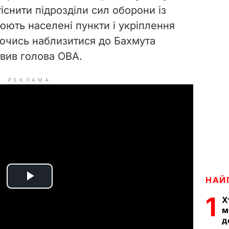
існити підрозділи сил оборони із
юють населені пункти і укріплення
ючись наблизитися до Бахмута
явив голова ОВА.
РЕКЛАМА
НАЙ
P
1
Х
l
м
д