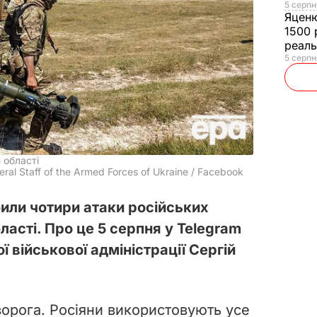
5 серпн
Яцен
1500 
реал
5 серпн
 області
al Staff of the Armed Forces of Ukraine / Facebook
били чотири атаки російських
ласті. Про це 5 серпня у Telegram
ї військової адміністрації Сергій
ворога. Росіяни використовують усе