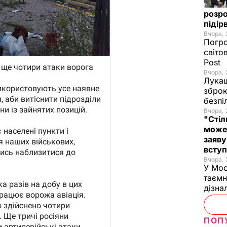
розро
підір
Вчора, 
Погро
світо
Post
Вчора, 
Лукаш
зброю
безпі
Вчора, 
"Стіл
може
заяву
вступ
Вчора, 
У Мос
таємн
дізна
ПОП