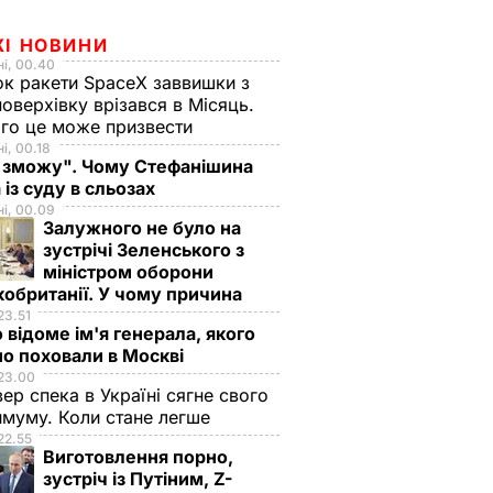
ЖІ НОВИНИ
і, 00.40
к ракети SpaceX заввишки з
поверхівку врізався в Місяць.
го це може призвести
і, 00.18
 зможу". Чому Стефанішина
 із суду в сльозах
і, 00.09
Залужного не було на
зустрічі Зеленського з
міністром оборони
обританії. У чому причина
23.51
 відоме ім'я генерала, якого
о поховали в Москві
23.00
вер спека в Україні сягне свого
муму. Коли стане легше
22.55
Виготовлення порно,
зустріч із Путіним, Z-