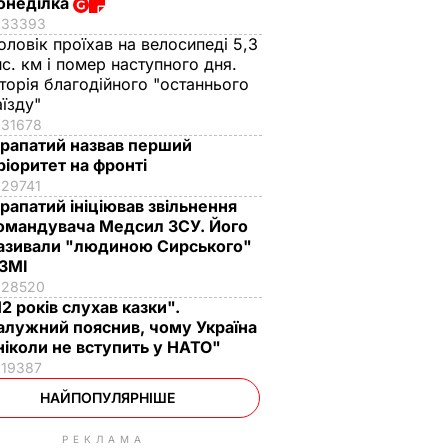
онеділка
33393
оловік проїхав на велосипеді 5,3
ис. км і помер наступного дня.
сторія благодійного "останнього
аїзду"
31678
рапатий назвав перший
ріоритет на фронті
29741
рапатий ініціював звільнення
омандувача Медсил ЗСУ. Його
азивали "людиною Сирського"
 ЗМІ
28520
12 років слухав казки".
алужний пояснив, чому Україна
ніколи не вступить у НАТО"
19387
НАЙПОПУЛЯРНІШЕ
РЕКЛАМА