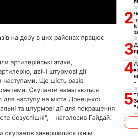
a
п
2
Ч
y
т
І
V
з
азів на добу в цих районах працює
i
3
Д
п
d
ли артилерійські атаки,
4
Д
к
e
ртилерію, двічі штурмові дії
н
 наступами. Ще шість разів
–
o
нометами. Окупанти намагаються
5
"
и для наступу на міста Донецької
З
"
альні та штурмові дії для покращення
те безуспішні", – наголосив Гайдай.
ки окупантів завершилися їхнім