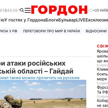
.63
$44.69
+25 КИЇВ
'ю
У гостях у Гордона
Блоги
Бульвар
LIVE
Ексклюзи
РИЗА У РФ
ПЕРЕГОВОРИ ПРО МИР В УКРАЇНІ
ВІДНОСИНИ
СВІ
Яров
шкіль
що во
и атаки російських
5 серпн
Клим
ській області – Гайдай
боять
риал также можно прочитать на русском
моря
5 серпня
Фурс
Та Р
5 серпн
Кобе
не за