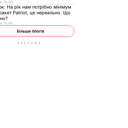
я, 16.00
юк:
На рік нам потрібно мінімум
ракет Patriot, це нереально. Що
ьно?
я, 15.40
Більше блогів
РЕКЛАМА