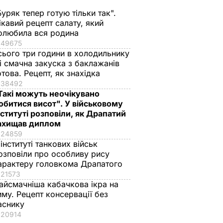
Буряк тепер готую тільки так".
ікавий рецепт салату, який
олюбила вся родина
49675
сього три години в холодильнику
 і смачна закуска з баклажанів
отова. Рецепт, як знахідка
38492
Такі можуть неочікувано
обитися висот". У військовому
нституті розповіли, як Драпатий
ахищав диплом
24859
 інституті танкових військ
озповіли про особливу рису
арактеру головкома Драпатого
21573
айсмачніша кабачкова ікра на
иму. Рецепт консервації без
аснику
20914