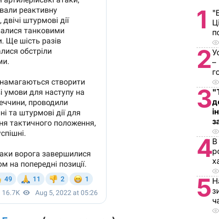
1
"
Ц
п
2
У
–
г
3
"
д
і
з
4
В
р
х
5
Н
з
ч