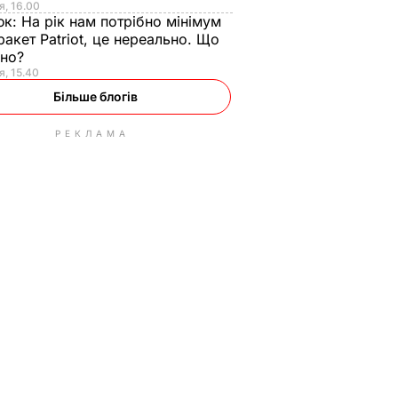
я, 16.00
юк:
На рік нам потрібно мінімум
ракет Patriot, це нереально. Що
ьно?
я, 15.40
Більше блогів
РЕКЛАМА