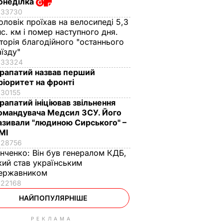
онеділка
33730
оловік проїхав на велосипеді 5,3
ис. км і помер наступного дня.
сторія благодійного "останнього
аїзду"
33324
рапатий назвав перший
ріоритет на фронті
30155
рапатий ініціював звільнення
омандувача Медсил ЗСУ. Його
азивали "людиною Сирського" –
МІ
28756
інченко:
Він був генералом КДБ,
кий став українським
ержавником
22168
НАЙПОПУЛЯРНІШЕ
РЕКЛАМА