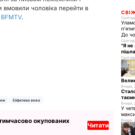
и вмовили чоловіка перейти в
СВІ
є
BFMTV
.
Сьогодн
Уламо
п'яти
До чо
Сьогодн
"Я не
пішла
Сьогодн
Велик
Вчора, 
Стало
таємн
риж
Ейфелева вежа
Вчора, 
У чет
макси
 тимчасово окупованих
Вчора, 
Читати