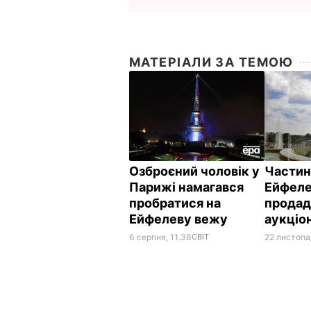
МАТЕРІАЛИ ЗА ТЕМОЮ
Озброєний чоловік у
Частин
Парижі намагався
Ейфеле
пробратися на
продад
Ейфелеву вежу
аукціо
6 серпня, 11.38
СВІТ
22 листопа