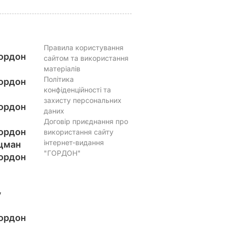
Правила користування
ордон
сайтом та використання
матеріалів
Політика
ордон
конфіденційності та
захисту персональних
ордон
даних
Договір приєднання про
ордон
використання сайту
інтернет-видання
цман
"ГОРДОН"
ордон
у
ордон