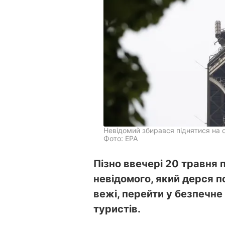
Невідомий збирався піднятися на 
Фото: ЕРА
Пізно ввечері 20 травня 
невідомого, який дерся п
вежі, перейти у безпечне
туристів.