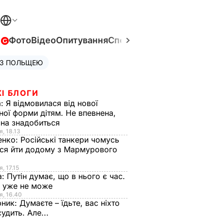
в
Фото
Відео
Опитування
Спецпроєкти
Війна в Укра
 З ПОЛЬЩЕЮ
І БЛОГИ
а:
Я відмовилася від нової
ної форми дітям. Не впевнена,
на знадобиться
я, 18.13
енко:
Російські танкери чомусь
ся йти додому з Мармурового
, 17.15
а:
Путін думає, що в нього є час.
Ф уже не може
я, 16.40
рник:
Думаєте – їдьте, вас ніхто
судить. Але...