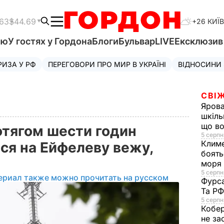
.63
$44.69
+26 КИЇВ
'ю
У гостях у Гордона
Блоги
Бульвар
LIVE
Ексклюзи
РИЗА У РФ
ПЕРЕГОВОРИ ПРО МИР В УКРАЇНІ
ВІДНОСИНИ
СВІЖ
Яров
шкіль
що во
отягом шести годин
5 серпн
Клим
ся на Ейфелеву вежу,
боять
моря
5 серпня
ериал также можно прочитать на русском
Фурс
Та Р
5 серпн
Кобе
не за