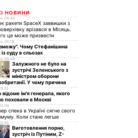
ЖІ НОВИНИ
і, 00.40
к ракети SpaceX заввишки з
поверхівку врізався в Місяць.
го це може призвести
і, 00.18
 зможу". Чому Стефанішина
 із суду в сльозах
і, 00.09
Залужного не було на
зустрічі Зеленського з
міністром оборони
обританії. У чому причина
23.51
 відоме ім'я генерала, якого
о поховали в Москві
23.00
вер спека в Україні сягне свого
муму. Коли стане легше
22.55
Виготовлення порно,
зустріч із Путіним, Z-