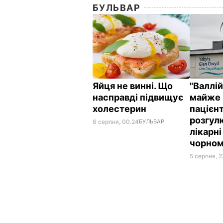
БУЛЬВАР
Яйця не винні. Що
"Валлі
насправді підвищує
майже 
холестерин
пацієнт
розгул
6 серпня, 00.24
БУЛЬВАР
лікарні
чорном
5 серпня, 