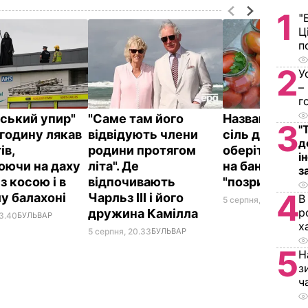
1
"
Ц
п
2
У
–
г
йський упир"
"Саме там його
Названа най
3
"
годину лякав
відвідують члени
сіль для конс
д
ів,
родини протягом
оберіть її – і
і
юючи на даху
літа". Де
на банках не
з
 з косою і в
відпочивають
"позриває"
4
у балахоні
Чарльз III і його
В
5 серпня, 19.25
БУЛЬ
р
дружина Камілла
23.40
БУЛЬВАР
х
5 серпня, 20.33
БУЛЬВАР
5
Н
з
ч