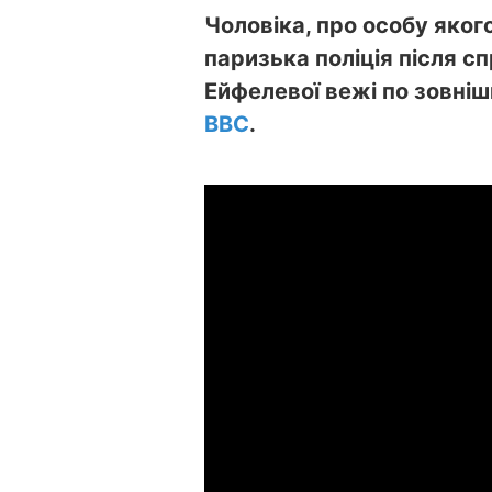
Чоловіка, про особу яког
паризька поліція після с
Ейфелевої вежі по зовніш
BBC
.