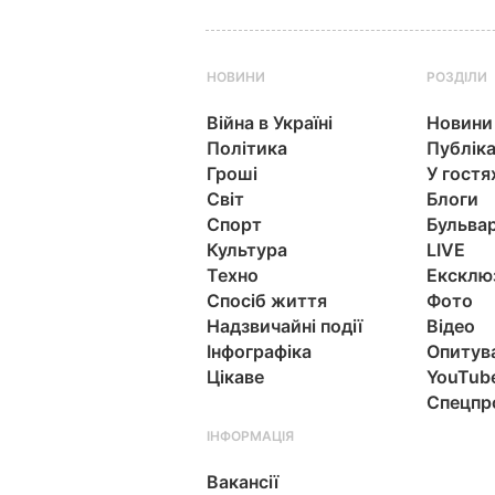
НОВИНИ
РОЗДІЛИ
Війна в Україні
Новини
Політика
Публіка
Гроші
У гостя
Світ
Блоги
Спорт
Бульва
Культура
LIVE
Техно
Ексклю
Спосіб життя
Фото
Надзвичайні події
Відео
Інфографіка
Опитув
Цікаве
YouTub
Спецпр
ІНФОРМАЦІЯ
Вакансії