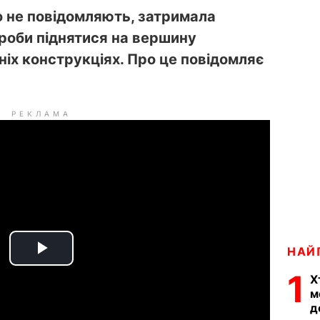
о не повідомляють, затримала
проби піднятися на вершину
ніх конструкціях. Про це повідомляє
РЕКЛАМА
НАЙ
P
1
Х
l
м
д