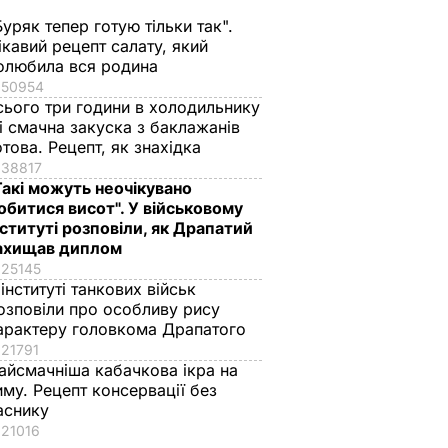
Буряк тепер готую тільки так".
ікавий рецепт салату, який
олюбила вся родина
50954
сього три години в холодильнику
 і смачна закуска з баклажанів
отова. Рецепт, як знахідка
38817
краща
Марія Бурмака: Нам
Ніжні бельгійські
Такі можуть неочікувано
ервації,
кажуть, що буде
вафлі із
обитися висот". У військовому
 кришки
важка зима, і я не
кисломолочного
нституті розповіли, як Драпатий
знаю, що робити, бо в
сиру – ідеальні для
ахищав диплом
мене немає куди
чаювання. Рецепт з
25145
їхати
точними
 інституті танкових військ
ВАР
озповіли про особливу рису
пропорціями
5 серпня, 17.43
БУЛЬВАР
арактеру головкома Драпатого
5 серпня, 16.39
БУЛЬВАР
21791
айсмачніша кабачкова ікра на
иму. Рецепт консервації без
аснику
21016