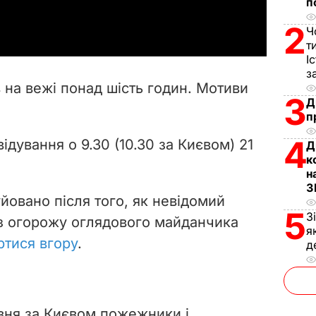
п
a
2
Ч
y
т
І
V
з
в на вежі понад шість годин. Мотиви
3
i
Д
п
d
4
ідування о 9.30 (10.30 за Києвом) 21
Д
к
e
н
З
o
уйовано після того, як невідомий
5
З
з огорожу оглядового майданчика
я
тися вгору
.
д
вня за Києвом пожежники і