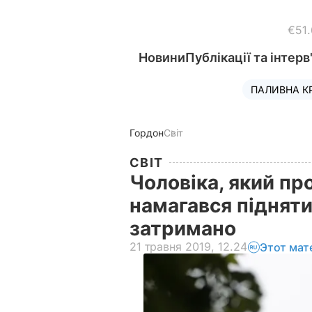
€51
Новини
Публікації та інтерв
ПАЛИВНА К
Гордон
Світ
СВІТ
Чоловіка, який пр
намагався підняти
затримано
21 травня 2019, 12.24
Этот мат