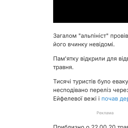
Загалом "альпініст" прові
його вчинку невідомі.
Пам'ятку відкрили для відв
травня.
Тисячі туристів було евак
несподівано переліз чере
Ейфелевої вежі і
почав дер
Приблизно о 22.00 20 тра