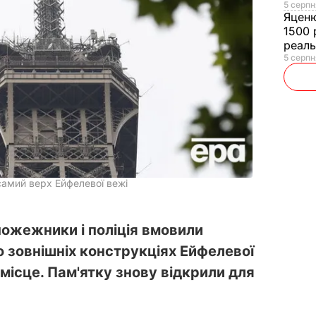
5 серпн
Яцен
1500 
реал
5 серпн
самий верх Ейфелевої вежі
пожежники і поліція вмовили
о зовнішніх конструкціях Ейфелевої
 місце. Пам'ятку знову відкрили для