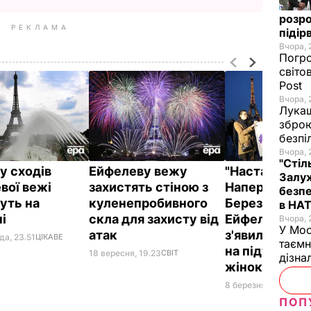
розро
РЕКЛАМА
підір
Вчора, 
Погро
світо
Post
Вчора, 
Лукаш
зброю
безпі
Вчора, 
"Стіл
у сходів
Ейфелеву вежу
"Настав час ді
Залуж
вої вежі
захистять стіною з
Напередодні 
безпе
уть на
куленепробивного
Березня на
в НА
ні
скла для захисту від
Ейфелевій ве
Вчора, 
У Мос
атак
з'явилася ілю
да, 23.51
ЦІКАВЕ
таємн
на підтримку
18 вересня, 19.23
СВІТ
дізна
жінок
8 березня, 11.39
СВІТ
ПОП