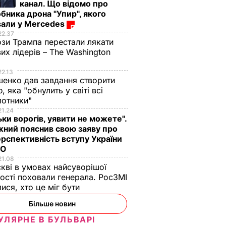
канал. Що відомо про
бника дрона "Упир", якого
вали у Mercedes
22.37
зи Трампа перестали лякати
вих лідерів – The Washington
22.13
енко дав завдання створити
, яка "обнулить у світі всі
лотники"
21.24
ьки ворогів, уявити не можете".
яти".
ний пояснив свою заяву про
8
рспективність вступу України
ТО
жі
21.08
кві в умовах найсуворішої
мінація
ості поховали генерала. РосЗМІ
 прав
лися, хто це міг бути
Більше новин
УЛЯРНЕ В БУЛЬВАРІ