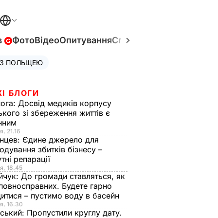
в
Фото
Відео
Опитування
Спецпроєкти
Війна в Укр
 З ПОЛЬЩЕЮ
ЖІ БЛОГИ
нога:
Досвід медиків корпусу
ького зі збереження життів є
інним
я, 21.16
нцев:
Єдине джерело для
одування збитків бізнесу –
тні репарації
я, 18.45
йчук:
До громади ставляться, як
повносправних. Будете гарно
итися – пустимо воду в басейн
я, 16.30
ський:
Пропустили круглу дату.