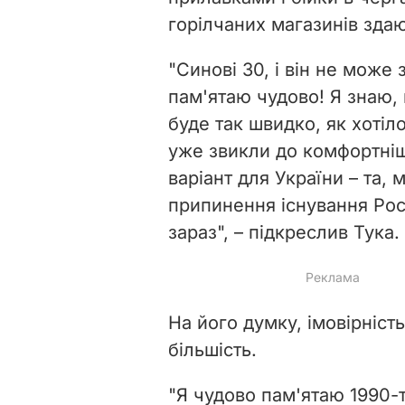
горілчаних магазинів зда
"Синові 30, і він не може 
пам'ятаю чудово! Я знаю,
буде так швидко, як хотіл
уже звикли до комфортні
варіант для України – та, м
припинення існування Росі
зараз", – підкреслив Тука.
На його думку, імовірніст
більшість.
"Я чудово пам'ятаю 1990-т