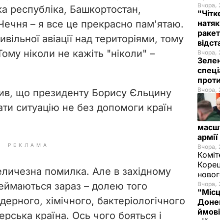
Вчора, 
ка республіка, Башкортостан,
"Чітк
 Чечня – я все це прекрасно пам'ятаю.
натяк
ракет
вільної авіації над територіями, тому
відст
Тому ніколи не кажіть "ніколи" –
Вчора, 
Зелен
спеці
проти
Вчора, 
чив, що президенту Борису Єльцину
ати ситуацію не без допомоги країн
масш
армії
РЕКЛАМА
Вчора, 
Коміт
Корец
еличезна помилка. Але в західному
новог
ереймаються зараз – долею того
Вчора, 
"Місц
дерного, хімічного, бактеріологічного
Донец
ймові
ерська країна. Ось чого бояться і