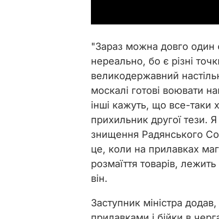
"Зараз можна довго один 
нереально, бо є різні точ
великодержавний настільк
москалі готові воювати на
інші кажуть, що все-таки 
прихильник другої тези. Я 
знищення Радянського Сою
це, коли на прилавках маг
розмаїття товарів, лежить
він.
Заступник міністра додав
прилавками і бійки в черг