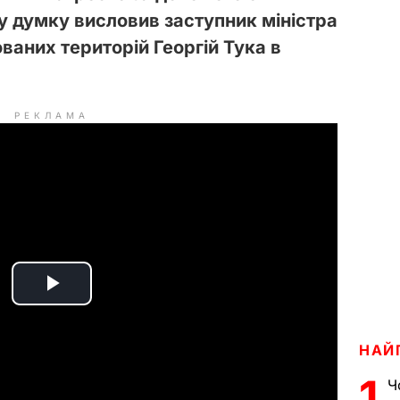
у думку висловив заступник міністра
ваних територій Георгій Тука в
РЕКЛАМА
P
l
НАЙ
a
1
Ч