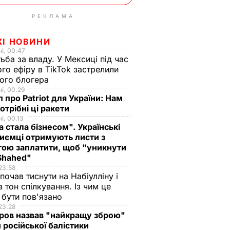
РЕКЛАМА
ЖІ НОВИНИ
і, 00.47
ьба за владу. У Мексиці під час
го ефіру в TikTok застрелили
ого блогера
і, 00.29
 про Patriot для України: Нам
отрібні ці ракети
і, 00.13
а стала бізнесом". Українські
иємці отримують листи з
ою заплатити, щоб "уникнути
 Shahed"
23.58
 почав тиснути на Набіулліну і
в тон спілкування. Із чим це
бути пов'язано
23.28
ров назвав "найкращу зброю"
 російської балістики