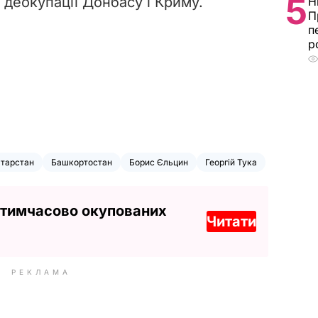
5
 деокупації Донбасу і Криму.
Н
П
п
р
атарстан
Башкортостан
Борис Єльцин
Георгій Тука
 тимчасово окупованих
Читати
РЕКЛАМА