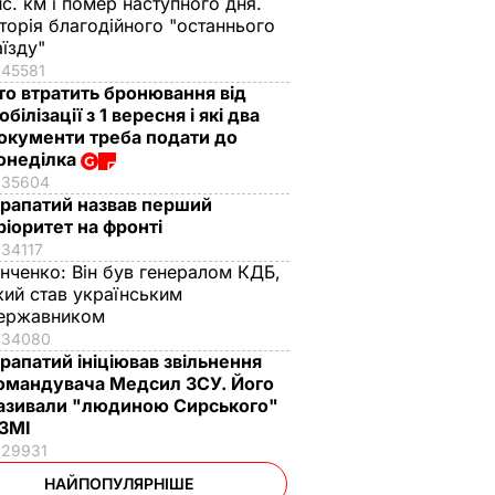
ис. км і помер наступного дня.
сторія благодійного "останнього
аїзду"
45581
то втратить бронювання від
обілізації з 1 вересня і які два
окументи треба подати до
онеділка
35604
рапатий назвав перший
ріоритет на фронті
34117
інченко:
Він був генералом КДБ,
кий став українським
ержавником
34080
рапатий ініціював звільнення
омандувача Медсил ЗСУ. Його
азивали "людиною Сирського"
 ЗМІ
29931
НАЙПОПУЛЯРНІШЕ