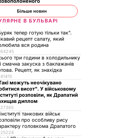
ьковополоненого
Більше новин
УЛЯРНЕ В БУЛЬВАРІ
Буряк тепер готую тільки так".
ікавий рецепт салату, який
олюбила вся родина
64245
сього три години в холодильнику
 і смачна закуска з баклажанів
отова. Рецепт, як знахідка
41415
Такі можуть неочікувано
обитися висот". У військовому
нституті розповіли, як Драпатий
ахищав диплом
27365
 інституті танкових військ
озповіли про особливу рису
арактеру головкома Драпатого
25224