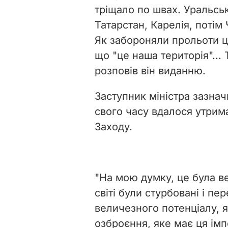
тріщало по швах. Уральсь
Татарстан, Карелія, потім
Як забороняли прольоти ци
що "це наша територія"... 
розповів він виданню.
Заступник міністра зазна
свого часу вдалося утрим
Заходу.
"На мою думку, це була в
світі були стурбовані і п
величезного потенціалу, я
озброєння, яке має ця імп