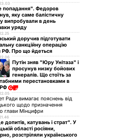
23.03
е попадання". Федоров
нув, яку саме балістичну
у випробували в день
авки уряду
22.25
ський доручив підготувати
альну санкційну операцію
 РФ. Про що йдеться
22.06
Путін зняв "Юру Унітаза" і
просунув низку бойових
генералів. Що стоїть за
табними перестановками в
 РФ
22.05
ет Ради вимагає пояснень від
ького щодо призначення
о глави Мінцифри
21.46
е допитів, катувань і страт". У
ькій області росіяни,
рно, розстріляли українського