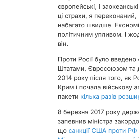
європейські, і заокеанськ
ці страхи, я переконаний
набагато швидше. Економ
політичним упливом. І жо
він.
Проти Росії було введено
Штатами, Євросоюзом та 
2014 року після того, як Р
Крим і почала військову а
пакети
кілька разів розш
8 березня 2017 року дер
запевнив міністра закордо
що
санкції США проти РФ 