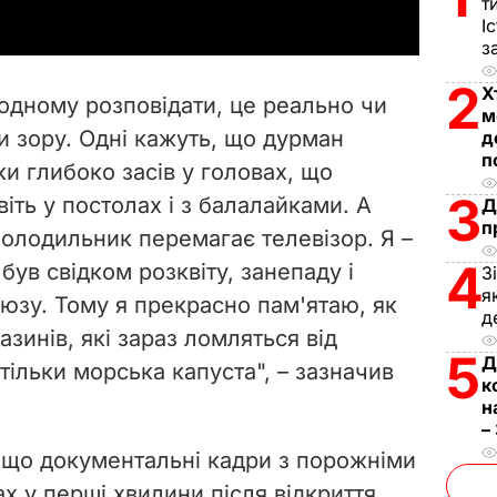
т
y
І
з
V
2
Х
одному розповідати, це реально чи
м
i
ки зору. Одні кажуть, що дурман
д
п
и глибоко засів у головах, що
d
3
віть у постолах і з балалайками. А
Д
e
п
холодильник перемагає телевізор. Я –
4
був свідком розквіту, занепаду і
o
З
я
зу. Тому я прекрасно пам'ятаю, як
д
азинів, які зараз ломляться від
5
Д
 тільки морська капуста", – зазначив
к
н
–
, що документальні кадри з порожніми
ах у перші хвилини після відкриття