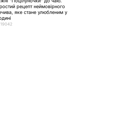
іжні "Поцілуночки" до чаю.
ростий рецепт неймовірного
ечива, яке стане улюбленим у
одині
19042