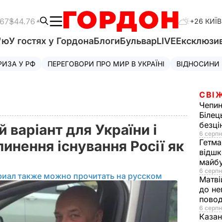
.67
$44.76
+26 КИЇВ
'ю
У гостях у Гордона
Блоги
Бульвар
LIVE
Ексклюзи
РИЗА У РФ
ПЕРЕГОВОРИ ПРО МИР В УКРАЇНІ
ВІДНОСИНИ
СВІ
Чепи
Білец
безц
 варіант для України і
6 серпн
Гетма
пинення існування Росії як
відшк
майбу
6 серпн
риал также можно прочитать на русском
Матві
до не
повод
6 серпн
Казан