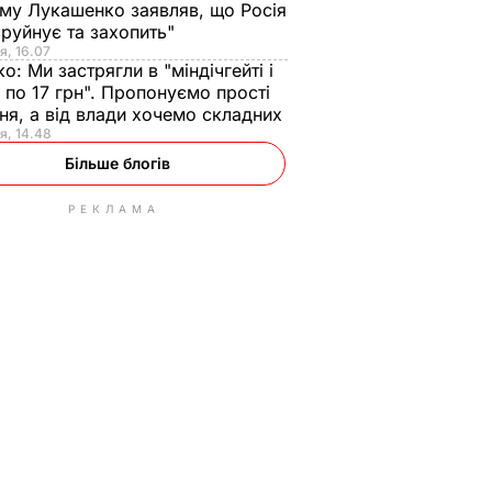
ому Лукашенко заявляв, що Росія
зруйнує та захопить"
я, 16.07
ко:
Ми застрягли в "міндічгейті і
 по 17 грн". Пропонуємо прості
ня, а від влади хочемо складних
я, 14.48
Більше блогів
РЕКЛАМА