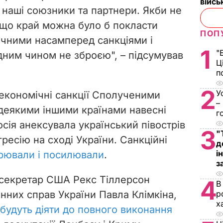
війс
і наші союзники та партнери. Якби не
, що край можна було б покласти
ПОП
ічними насамперед санкціями і
1
"
дним чином не зброєю", – підсумував
Ц
п
2
У
 економічні санкції Сполученими
–
деякими іншими країнами навесні
г
осія анексувала український півострів
3
"
гресію на сході України. Санкційні
д
і
ирювали і посилювали
.
з
жсекретар США Рекс Тіллерсон
4
В
нних справ України Павла Клімкіна,
р
х
будуть діяти до повного виконання