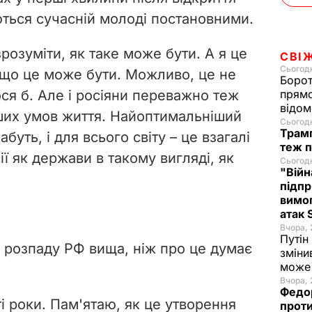
ються сучасній молоді постановними.
зрозуміти, як таке може бути. А я це
СВІ
Сьогодн
 що це може бути. Можливо, це не
Борот
ося б. Але і росіяни переважно теж
прямо
відом
ших умов життя. Найоптимальніший
Сьогодн
Трамп
абуть, і для всього світу – це взагалі
теж п
ї як держави в такому вигляді, як
Сьогодн
"Війн
підпр
вимог
атак
Вчора, 
Путін
ь розпаду РФ вища, ніж про це думає
зміни
може 
Вчора, 
Федо
і роки. Пам'ятаю, як це утворення
проти