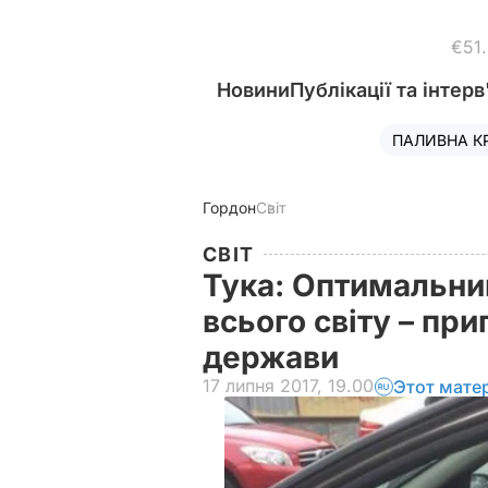
€51
Новини
Публікації та інтерв
ПАЛИВНА К
Гордон
Світ
СВІТ
Тука: Оптимальний
всього світу – при
держави
17 липня 2017, 19.00
Этот мате