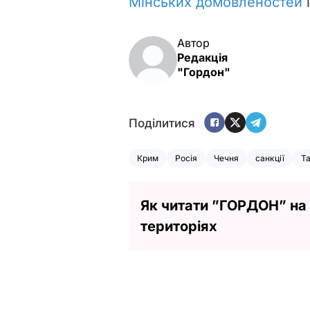
Мінських домовленостей
і
Автор
Редакція
"Гордон"
Поділитися
Крим
Росія
Чечня
санкції
Т
Як читати ”ГОРДОН” на
територіях