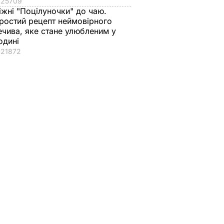
25709
іжні "Поцілуночки" до чаю.
ростий рецепт неймовірного
ечива, яке стане улюбленим у
одині
21872
и, що
ік – 2"
нзиту
аїну, –
ння
огазом"
І