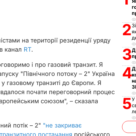
Я
г
п
2
З
я
д
лістами на території резиденції уряду
3
в канал
RT
.
Д
п
оговоримо і про газовий транзит. Я
4
Д
апуску "Північного потоку – 2" Україна
к
н
 у газовому транзиті до Європи. Я
З
 вдалося почати переговорний процес
5
У
 Європейським союзом", – сказала
с
л
ний потік – 2"
"не закриває
транзитного постачання
російського