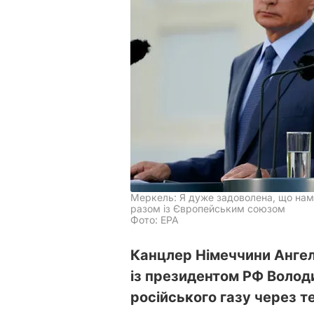
Меркель: Я дуже задоволена, що нам 
разом із Європейським союзом
Фото: EPA
Канцлер Німеччини Ангел
із президентом РФ Волод
російського газу через т