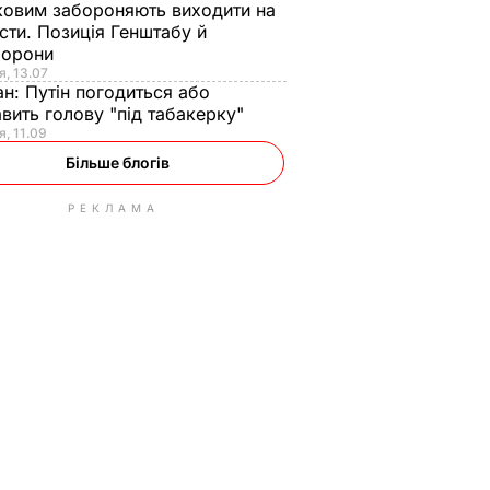
ковим забороняють виходити на
сти. Позиція Генштабу й
борони
я, 13.07
ан:
Путін погодиться або
авить голову "під табакерку"
я, 11.09
Більше блогів
РЕКЛАМА