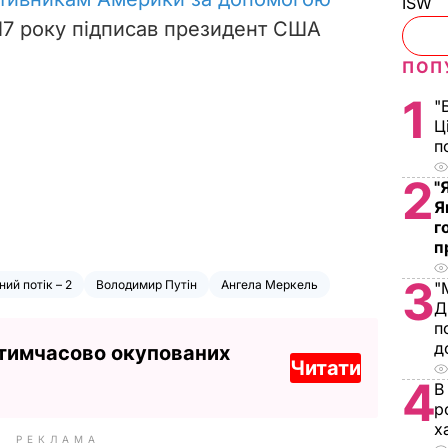
ISW
017 року підписав президент США
ПОП
1
"
Ц
п
2
"
Я
г
п
3
ний потік – 2
Володимир Путін
Ангела Меркель
"
Д
п
д
 тимчасово окупованих
Читати
4
В
р
х
РЕКЛАМА