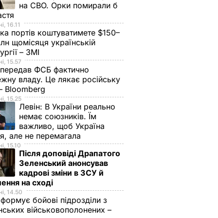
на СВО. Орки помирали б
астя
і, 16.11
ка портів коштуватимете $150–
лн щомісяця українській
ургії – ЗМІ
і, 15.57
 передав ФСБ фактично
жну владу. Це лякає російську
 – Bloomberg
і, 15.25
Левін:
В України реально
немає союзників. Їм
важливо, щоб Україна
я, але не перемагала
і, 15.10
Після доповіді Драпатого
Зеленський анонсував
кадрові зміни в ЗСУ й
ення на сході
і, 14.50
 формує бойові підрозділи з
нських військовополонених –