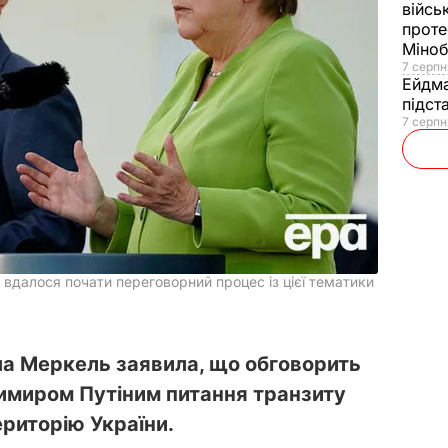
війсь
проте
Міно
7 серпн
Ейдм
підст
7 серпн
вдалося почати переговорний процес із цієї тематики
а Меркель заявила, що обговорить
имиром Путіним питання транзиту
ериторію України.