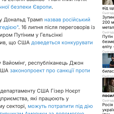
чної безпеки Європи
.
від щ
Сьогодн
Зупин
му Дональд Трамп
назвав російський
200 м
гедією"
. 16 липня після переговорів із
метал
Сьогодн
ром Путіним у Гельсінкі
Путін
безме
вив, що США
доведеться конкурувати
еліту
Сьогодн
ту Вайомінг, республіканець Джон
 США
законопроект про санкції проти
билас
Сьогодн
департаменту США Гізер Ноєрт
посил
дприємства, які працюють у
Сьогодн
Росія
у секторі,
можуть потрапити під дію
украї
отивникам Америки за допомогою