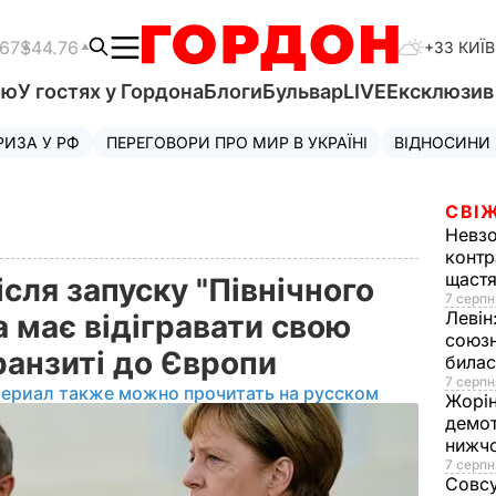
.67
$44.76
+33 КИЇВ
'ю
У гостях у Гордона
Блоги
Бульвар
LIVE
Ексклюзи
РИЗА У РФ
ПЕРЕГОВОРИ ПРО МИР В УКРАЇНІ
ВІДНОСИНИ
СВІЖ
Невз
контр
щаст
ісля запуску "Північного
7 серпн
Левін
а має відігравати свою
союзн
ранзиті до Європи
билас
7 серпн
териал также можно прочитать на русском
Жорі
демот
нижч
7 серпн
Совс