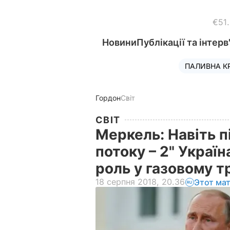
€51
Новини
Публікації та інтерв
ПАЛИВНА К
Гордон
Світ
СВІТ
Меркель: Навіть п
потоку – 2" Україн
роль у газовому т
18 серпня 2018, 20.36
Этот ма