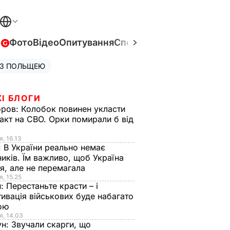
в
Фото
Відео
Опитування
Спецпроєкти
Війна в Укра
 З ПОЛЬЩЕЮ
І БЛОГИ
оров:
Колобок повинен укласти
акт на СВО. Орки помирали б від
я
я, 16.13
:
В України реально немає
иків. Їм важливо, щоб Україна
я, але не перемагала
я, 15.25
н:
Перестаньте красти – і
ивація військових буде набагато
ою
я, 14.03
ун:
Звучали скарги, що