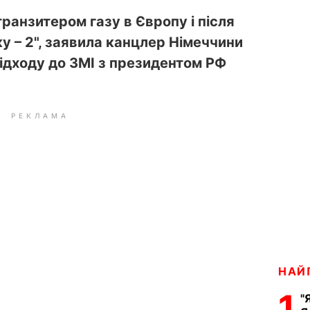
транзитером газу в Європу
і після
ку
–
2", заявила канцлер Німеччини
ідходу до ЗМІ з президентом РФ
РЕКЛАМА
НАЙ
1
"