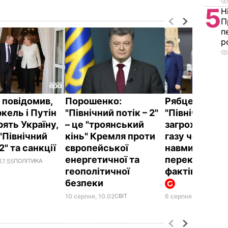
5
Н
П
п
р
 повідомив,
Порошенко:
Рябцев: Заяв
кель і Путін
"Північний потік – 2"
"Північний пот
ять Україну,
– це "троянський
загрожує тра
"Північний
кінь" Кремля проти
газу через Укр
 2" та санкції
європейської
навмисне
енергетичної та
перекручува
17.55
ПОЛІТИКА
геополітичної
фактів "Нафт
безпеки
10 серпня, 10.02
СВІТ
6 серпня, 18.04
ГРОШ