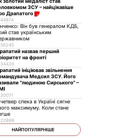
к золотий медаліст став
оловкомом ЗСУ – найцікавіше
ро Драпатого
44874
інченко:
Він був генералом КДБ,
кий став українським
ержавником
36245
рапатий назвав перший
ріоритет на фронті
34420
рапатий ініціював звільнення
омандувача Медсил ЗСУ. Його
азивали "людиною Сирського" –
МІ
30071
 четвер спека в Україні сягне
вого максимуму. Коли стане
егше
22888
НАЙПОПУЛЯРНІШЕ