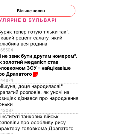
Більше новин
УЛЯРНЕ В БУЛЬВАРІ
Буряк тепер готую тільки так".
ікавий рецепт салату, який
олюбила вся родина
65504
Я не звик бути другим номером".
к золотий медаліст став
оловкомом ЗСУ – найцікавіше
ро Драпатого
44874
Мішуня, доця народилася!"
рапатий розповів, як уночі на
озиціях дізнався про народження
оньки
43087
 інституті танкових військ
озповіли про особливу рису
арактеру головкома Драпатого