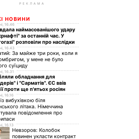
РЕКЛАМА
ЖІ НОВИНИ
і, 16.46
вдала наймасованішого удару
крнафті" за останній час. У
огазі" розповіли про наслідки
і, 16.43
тий: За майже три роки, коли я
омбригом, у мене не було
ого суїциду
і, 16.31
бляли обладнання для
дерів" і "Сарматів". ЄС ввів
ії проти ще п'ятьох росіян
і, 16.16
із вибухівкою біля
нського літака. Німеччина
тувала повідомлення про
рипаси
і, 16.13
Невзоров:
Колобок
повинен укласти контракт