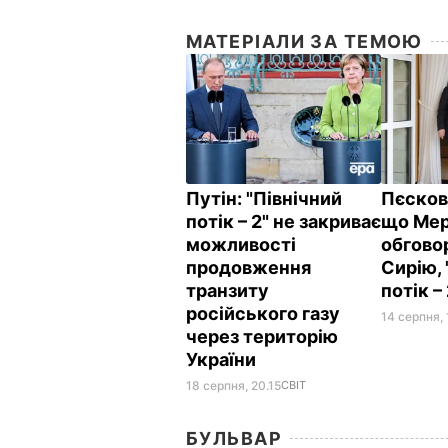
МАТЕРІАЛИ ЗА ТЕМОЮ
Путін: "Північний
Пєсков
потік – 2" не закриває
що Мер
можливості
обговор
продовження
Сирію, 
транзиту
потік –
російського газу
14 серпня, 
через територію
України
18 серпня, 20.15
СВІТ
БУЛЬВАР