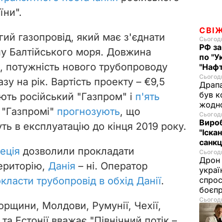
їни".
СВІ
угий газопровід, який має з'єднати
Сьогодн
РФ за
у Балтійського моря. Довжина
по "У
, потужність нового трубопроводу
"Нафт
Сьогодн
азу на рік. Вартість проекту – €9,5
Драпа
був к
ують російський "Газпром" і
п'ять
жодн
У "Газпромі"
прогнозують
, що
Сьогодн
Виро
уть в експлуатацію до кінця 2019 року.
"Іскан
санкц
еція
дозволили прокладати
Сьогодн
Дрон 
ериторію,
Данія
– ні. Оператор
украї
класти трубопровід в обхід Данії
.
спрос
боєп
Сьогодн
орщини, Молдови, Румунії, Чехії,
та Естонії вважає "Північний потік –