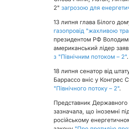
2"
загрозою для енергети
13 липня глава Білого до
газопровід "жахливою тра
президентом РФ Володими
американський лідер зая
з "Північним потоком – 2"
.
18 липня сенатор від шта
Баррассо вніс у Конгрес
"Північного потоку – 2"
.
Представник Державного 
зазначала, що іноземні пі
російському енергетичном
закону
"Про протидію пр