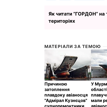
Як читати ”ГОРДОН” на
територіях
МАТЕРІАЛИ ЗА ТЕМОЮ
Причиною
У Мурм
затоплення
област
плавдоку авіаносця
плавуч
"Адмірал Кузнєцов"
мали р
судноремонтники
авіано