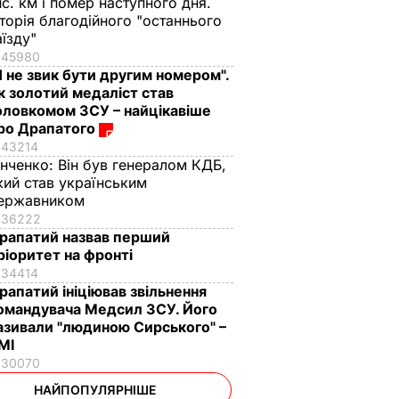
ис. км і помер наступного дня.
сторія благодійного "останнього
аїзду"
45980
Я не звик бути другим номером".
к золотий медаліст став
оловкомом ЗСУ – найцікавіше
ро Драпатого
43214
інченко:
Він був генералом КДБ,
кий став українським
ержавником
36222
рапатий назвав перший
ріоритет на фронті
34414
рапатий ініціював звільнення
омандувача Медсил ЗСУ. Його
азивали "людиною Сирського" –
МІ
30070
НАЙПОПУЛЯРНІШЕ