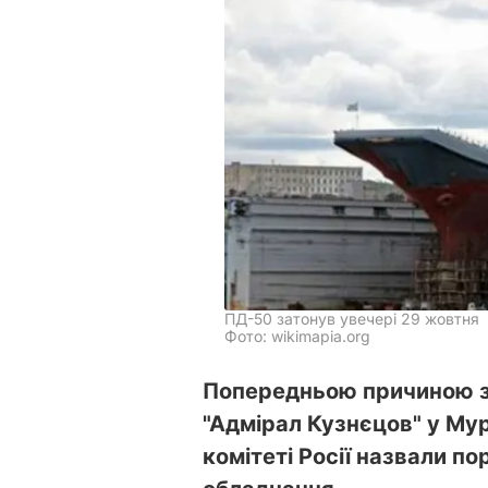
ПД-50 затонув увечері 29 жовтня
Фото: wikimapia.org
Попередньою причиною з
"Адмірал Кузнєцов" у Му
комітеті Росії назвали п