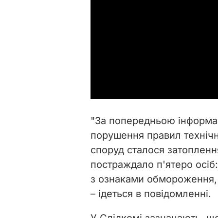
"За попередньою інформац
порушення правил технічн
споруд сталося затопленн
постраждало п'ятеро осіб:
з ознаками обмороження, 
– ідеться в повідомленні.
У Слідкомі зазначають, що