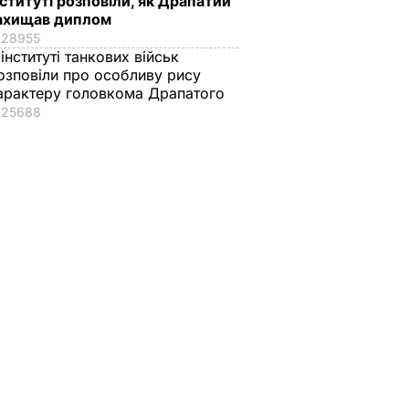
нституті розповіли, як Драпатий
ахищав диплом
28955
 інституті танкових військ
озповіли про особливу рису
арактеру головкома Драпатого
25688
ат
Софії Ротару – 79
"Запросили літечко
 про
років. Де зараз
банки". Яблука на
перебуває співачка і
зиму без
ність.
як вона реагує на
стерилізації –
ла його
війну Росії проти
смачно, як у
України
дитинстві
ВАР
7 серпня, 14.33
БУЛЬВАР
7 серпня, 13.49
БУЛЬВАР