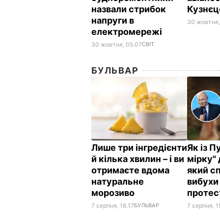
назвали стрибок
Кузнєц
напруги в
30 жовтня,
електромережі
30 жовтня, 05.07
СВІТ
БУЛЬВАР
Лише три інгредієнти
Як із П
й кілька хвилин – і ви
мірку" 
отримаєте вдома
який с
натуральне
вибухи 
морозиво
протес
7 серпня, 16.17
БУЛЬВАР
7 серпня, 1