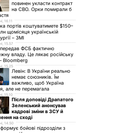
повинен укласти контракт
на СВО. Орки помирали б
астя
і, 16.11
ка портів коштуватимете $150–
лн щомісяця українській
ургії – ЗМІ
і, 15.57
 передав ФСБ фактично
жну владу. Це лякає російську
 – Bloomberg
і, 15.25
Левін:
В України реально
немає союзників. Їм
важливо, щоб Україна
я, але не перемагала
і, 15.10
Після доповіді Драпатого
Зеленський анонсував
кадрові зміни в ЗСУ й
ення на сході
і, 14.50
 формує бойові підрозділи з