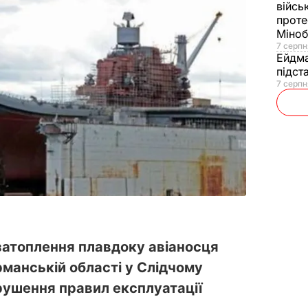
війсь
проте
Міно
7 серпн
Ейдм
підст
7 серпн
атоплення плавдоку авіаносця
рманській області у Слідчому
орушення правил експлуатації