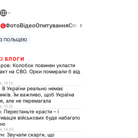
в
Фото
Відео
Опитування
Спецпроєкти
Війна в Укра
 З ПОЛЬЩЕЮ
І БЛОГИ
оров:
Колобок повинен укласти
акт на СВО. Орки помирали б від
я
я, 16.13
:
В України реально немає
иків. Їм важливо, щоб Україна
я, але не перемагала
я, 15.25
н:
Перестаньте красти – і
ивація військових буде набагато
ою
я, 14.03
ун:
Звучали скарги, що