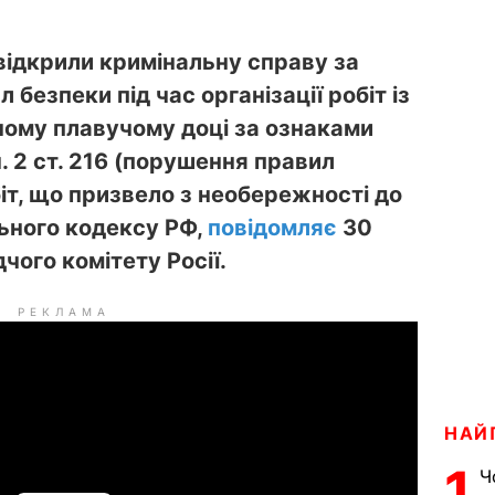
відкрили кримінальну справу за
безпеки під час організації робіт із
ому плавучому доці за ознаками
. 2 ст. 216 (порушення правил
біт, що призвело з необережності до
ьного кодексу РФ,
повідомляє
30
ого комітету Росії.
РЕКЛАМА
НАЙ
1
Ч