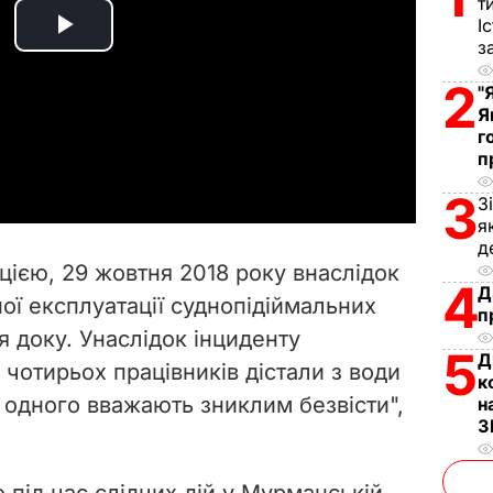
т
І
P
з
2
l
"
Я
г
a
п
y
3
З
я
V
д
ією, 29 жовтня 2018 року внаслідок
4
i
Д
ої експлуатації суднопідіймальних
п
я доку. Унаслідок інциденту
d
5
Д
 чотирьох працівників дістали з води
к
e
одного вважають зниклим безвісти",
н
З
o
 під час слідчих дій у Мурманській