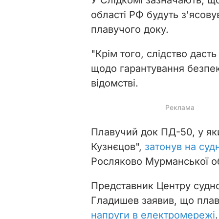
області РФ будуть з'ясов
плавучого доку.
"Крім того, слідство даст
щодо гарантування безпеки
відомстві.
Плавучий док ПД-50, у як
Кузнєцов",
затонув н
а суд
Росляково Мурманської об
Представник Центру судн
Гладишев заявив, що пла
напруги в електромережі
.