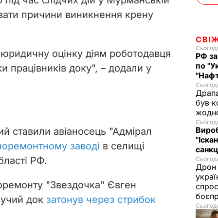
увати причини виникнення крену
СВІ
Сьогодн
ь юридичну оцінку діям роботодавця
РФ за
по "У
 працівників доку", – додали у
"Нафт
Сьогодн
Драпа
був к
жодн
Сьогодн
Виро
ий ставили авіаносець "Адмірал
"Іскан
норемонтному заводі
в селищі
санкц
ласті РФ.
Сьогодн
Дрон 
украї
оремонту "Звездочка" Євген
спрос
боєп
вучий док
затонув через стрибок
Сьогодн