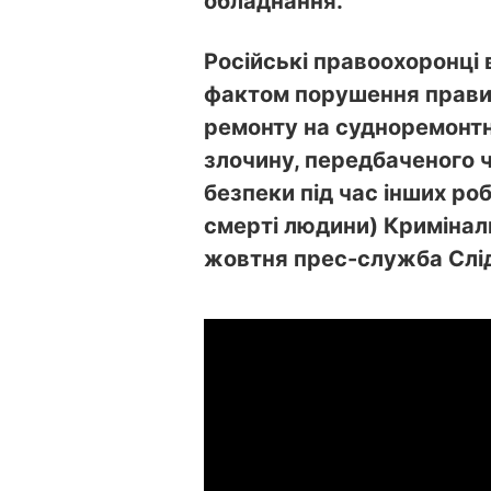
обладнання.
Російські правоохоронці 
фактом порушення правил 
ремонту на судноремонтн
злочину, передбаченого ч
безпеки під час інших ро
смерті людини) Кримінал
жовтня прес-служба Слідч