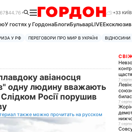
.67
$44.76
+33 КИЇВ
'ю
У гостях у Гордона
Блоги
Бульвар
LIVE
Ексклюзи
РИЗА У РФ
ПЕРЕГОВОРИ ПРО МИР В УКРАЇНІ
ВІДНОСИНИ
СВІЖ
Невз
контр
щаст
плавдоку авіаносця
7 серпн
Левін
в" одну людину вважають
союзн
 Слідком Росії порушив
билас
7 серпн
ву
Жорі
демот
териал также можно прочитать на русском
нижч
7 серпн
Совс