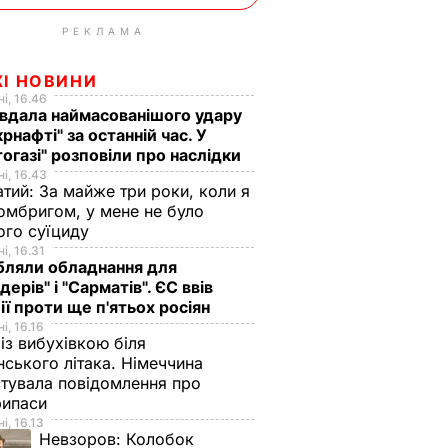
РЕКЛАМА
ЖІ НОВИНИ
і, 16.46
вдала наймасованішого удару
крнафті" за останній час. У
огазі" розповіли про наслідки
і, 16.43
тий: За майже три роки, коли я
омбригом, у мене не було
ого суїциду
і, 16.31
бляли обладнання для
дерів" і "Сарматів". ЄС ввів
ії проти ще п'ятьох росіян
і, 16.16
із вибухівкою біля
нського літака. Німеччина
тувала повідомлення про
рипаси
і, 16.13
Невзоров:
Колобок