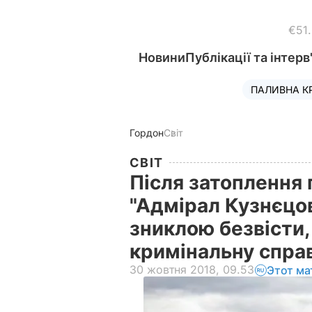
€51
Новини
Публікації та інтерв
ПАЛИВНА К
Гордон
Світ
СВІТ
Після затоплення 
"Адмірал Кузнєцо
зниклою безвісти,
кримінальну спра
30 жовтня 2018, 09.53
Этот ма