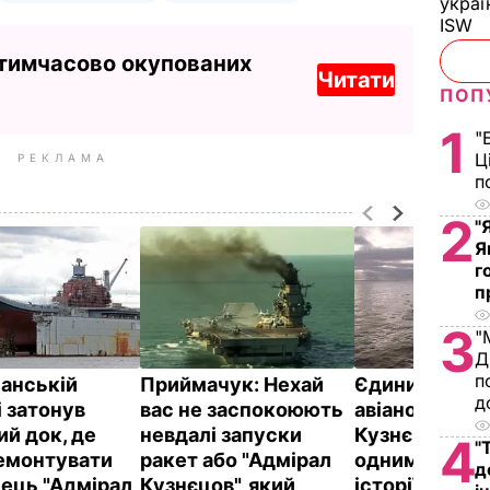
украї
ISW
 тимчасово окупованих
Читати
ПОП
1
"
Ц
РЕКЛАМА
п
2
"
Я
г
п
3
"
Д
п
анській
Приймачук: Нехай
Єдиний росі
д
і затонув
вас не заспокоюють
авіаносець "
ий док, де
невдалі запуски
Кузнєцов" на
4
"
емонтувати
ракет або "Адмірал
одним із найг
д
сець "Адмірал
Кузнєцов", який
історії