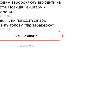
ковим забороняють виходити на
сти. Позиція Генштабу й
борони
я, 13.07
ан:
Путін погодиться або
авить голову "під табакерку"
я, 11.09
Більше блогів
РЕКЛАМА