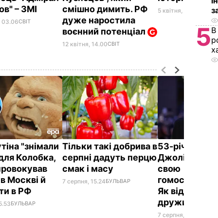
і
ов" – ЗМІ
смішно димить. РФ
з
5 квітня, 17.25
СВІТ
дуже наростила
 03.06
СВІТ
5
В
воєнний потенціал
р
12 квітня, 14.00
СВІТ
х
утіна "знімали
Тільки такі добрива в
53-річний бр
для Колобка,
серпні дадуть перцю
Джолі заявив
провокував
смак і масу
свою
в Москві й
гомосексуаль
7 серпня, 15.24
БУЛЬВАР
ти в РФ
Як відреагува
дружина
5.53
БУЛЬВАР
7 серпня, 14.37
БУЛЬ