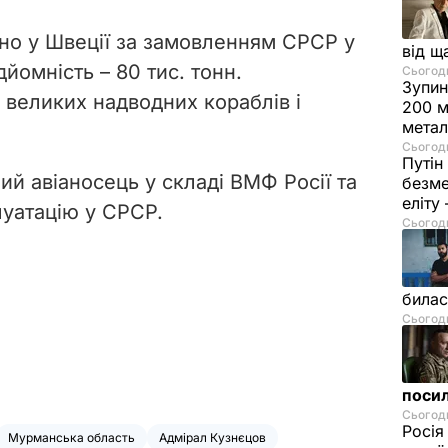
но у Швеції за замовленням СРСР у
від щ
дйомність – 80 тис. тонн.
Сьогодн
Зупин
великих надводних кораблів і
200 м
метал
Сьогодн
Путін
ий авіаносець у складі ВМФ Росії та
безме
еліту
луатацію у СРСР.
Сьогодн
билас
Сьогодн
посил
Сьогодн
Росія
Мурманська область
Адмірал Кузнєцов