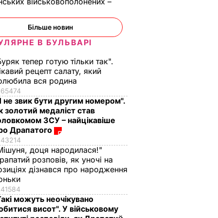
нських військовополонених –
Більше новин
УЛЯРНЕ В БУЛЬВАРІ
Буряк тепер готую тільки так".
ікавий рецепт салату, який
олюбила вся родина
65474
Я не звик бути другим номером".
к золотий медаліст став
оловкомом ЗСУ – найцікавіше
ро Драпатого
43214
Мішуня, доця народилася!"
рапатий розповів, як уночі на
озиціях дізнався про народження
йський
оньки
Адмірал
41584
звали
Такі можуть неочікувано
ірших в
обитися висот". У військовому